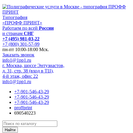
Типография
«ПРОФФ ПРИНТ»
Работаем по всей
России
и странам
СНГ
+7 (495) 981-03-22
+7 (800) 301-57-99
пн-пт 10:00-18:00 Мск.
Заказать звонок
info1@1pp1.ru
г. Москва, шоссе Энтузиастов,
д. 31, стр. 38 (вход в ТЦ),
4-й этаж, офис 22
info1@1pp1.ru
+7-901-546-43-29
+7-901-546-43-29
+7-901-546-43-29
proffprint
690540223