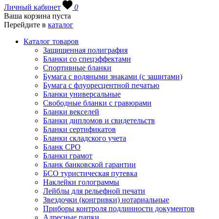
Личный кабинет
0
Ваша корзина пуста
Перейдите в
каталог
Каталог товаров
Защищенная полиграфия
Бланки со спецэффектами
Спортивные бланки
Бумага с водяными знаками (с защитами)
Бумага с флуоресцентной печатью
Бланки универсальные
Свободные бланки с гравюрами
Бланки векселей
Бланки дипломов и свидетельств
Бланки сертификатов
Бланки складского учета
Бланк СРО
Бланки грамот
Бланк банковской гарантии
БСО туристическая путевка
Наклейки голограммы
Лейблы для рельефной печати
Звездочки (конгривки) нотариальные
Приборы контроля подлинности документов
Адресные папки