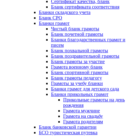
Сертификат качества, бланк
Бланк сертификата соответствия
Бланки складского учета
Бланк СРО
Бланки грамот
Чистый бланк грамоты
Бланк почетной грамоты
Бланки благодарственных грамот и
писем
Бланк похвальной грамоты
Бланк поздравительной грамоты
Бланк грамоты за участие
Грамота военному бланк
Бланк спортивной грамоты
Бланк грамоты педагогу
Грамоты за учебу бланки
Бланки грамот для детского сада
Бланки прикольных грамот
Прикольные грамоты на день
рождения
Грамота мужчине
Грамота на свадьбу
Грамота родителям
Бланк банковской гарантии
БСО туристическая путевка