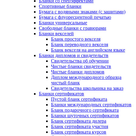
Бланки со спецэффектами
Спортивные бланки
Бумага с водяными знаками (с защитами)
Бумага с флуоресцентной печатью
Бланки универсальные
Свободные бланки с гравюрами
Бланки векселей
Бланк простого векселя
Бланк переводного векселя
Бланк векселя на английском языке
Бланки дипломов и свидетельств
Свидетельства об обучении
Чистые бланки свидетельств
Чистые бланки дипломов
Диплом международного образца
чистый бланк
Свидетельства школьника на заказ
Бланки сертификатов
Пустой бланк сертификата
Бланки международных сертификатов
Бланк подарочного сертификата
Бланки шуточных сертификатов
Бланк сертификата дилера
Бланк сертификата участия
Бланк сертификата курсов