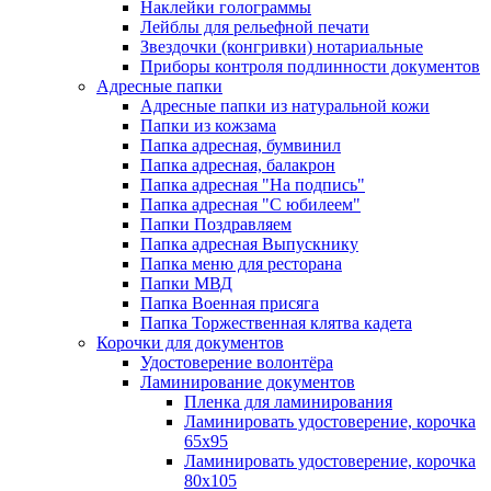
Наклейки голограммы
Лейблы для рельефной печати
Звездочки (конгривки) нотариальные
Приборы контроля подлинности документов
Адресные папки
Адресные папки из натуральной кожи
Папки из кожзама
Папка адресная, бумвинил
Папка адресная, балакрон
Папка адресная "На подпись"
Папка адресная "C юбилеем"
Папки Поздравляем
Папка адресная Выпускнику
Папка меню для ресторана
Папки МВД
Папка Военная присяга
Папка Торжественная клятва кадета
Корочки для документов
Удостоверение волонтёра
Ламинирование документов
Пленка для ламинирования
Ламинировать удостоверение, корочка
65х95
Ламинировать удостоверение, корочка
80х105