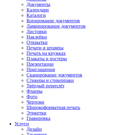
Документы
Календари
Каталоги
Копирование документов
Ламинирование документов
Листовки
Наклейки
Открытки
Печати и штампы
Печать на кружках
Плакаты и постеры
Презентации
Приглашения
Сканирование документов
Стикеры и стикерпаки
Твёрдый переплёт
Флаеры
Фото
Чертежи
Широкоформатная печать
Этикетки
Гравировка
Услуги
Дизайн
Тиснение