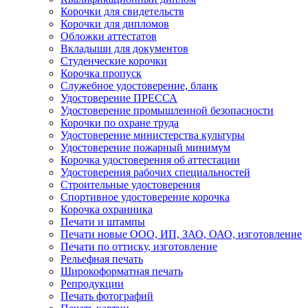
Корочки для свидетельств
Корочки для дипломов
Обложки аттестатов
Вкладыши для документов
Студенческие корочки
Корочка пропуск
Служебное удостоверение, бланк
Удостоверение ПРЕССА
Удостоверение промышленной безопасности
Корочки по охране труда
Удостоверение министерства культуры
Удостоверение пожарный минимум
Корочка удостоверения об аттестации
Удостоверения рабочих специальностей
Строительные удостоверения
Спортивное удостоверение корочка
Корочка охранника
Печати и штампы
Печати новые ООО, ИП, ЗАО, ОАО, изготовление
Печати по оттиску, изготовление
Рельефная печать
Широкоформатная печать
Репродукции
Печать фотографий