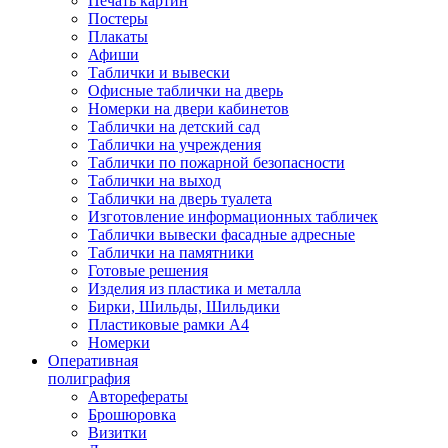
Печать картин
Постеры
Плакаты
Афиши
Таблички и вывески
Офисные таблички на дверь
Номерки на двери кабинетов
Таблички на детский сад
Таблички на учреждения
Таблички по пожарной безопасности
Таблички на выход
Таблички на дверь туалета
Изготовление информационных табличек
Таблички вывески фасадные адресные
Таблички на памятники
Готовые решения
Изделия из пластика и металла
Бирки, Шильды, Шильдики
Пластиковые рамки А4
Номерки
Оперативная
полиграфия
Авторефераты
Брошюровка
Визитки