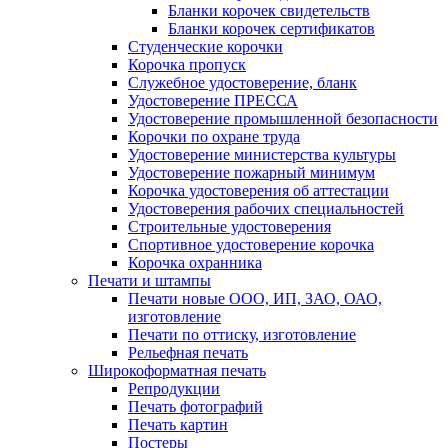
Бланки корочек свидетельств
Бланки корочек сертификатов
Студенческие корочки
Корочка пропуск
Служебное удостоверение, бланк
Удостоверение ПРЕССА
Удостоверение промышленной безопасности
Корочки по охране труда
Удостоверение министерства культуры
Удостоверение пожарный минимум
Корочка удостоверения об аттестации
Удостоверения рабочих специальностей
Строительные удостоверения
Спортивное удостоверение корочка
Корочка охранника
Печати и штампы
Печати новые ООО, ИП, ЗАО, ОАО,
изготовление
Печати по оттиску, изготовление
Рельефная печать
Широкоформатная печать
Репродукции
Печать фотографий
Печать картин
Постеры