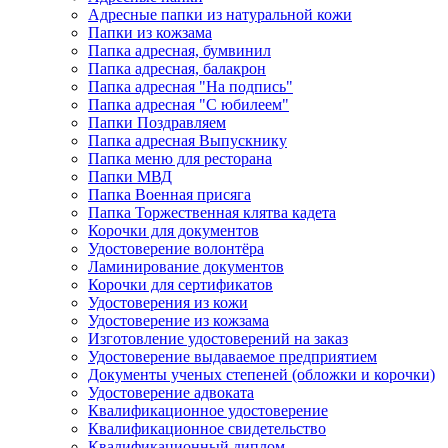
Адресные папки из натуральной кожи
Папки из кожзама
Папка адресная, бумвинил
Папка адресная, балакрон
Папка адресная "На подпись"
Папка адресная "C юбилеем"
Папки Поздравляем
Папка адресная Выпускнику
Папка меню для ресторана
Папки МВД
Папка Военная присяга
Папка Торжественная клятва кадета
Корочки для документов
Удостоверение волонтёра
Ламинирование документов
Корочки для сертификатов
Удостоверения из кожи
Удостоверение из кожзама
Изготовление удостоверений на заказ
Удостоверение выдаваемое предприятием
Документы ученых степеней (обложки и корочки)
Удостоверение адвоката
Квалификационное удостоверение
Квалификационное свидетельство
Квалификационный диплом