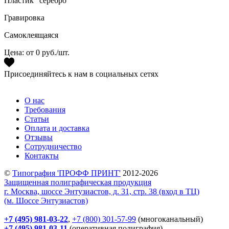
Пластик "серебро"
Гравировка
Самоклеящаяся
Цена:
от 0 руб./шт.
Присоединяйтесь к нам в социальных сетях
О нас
Требования
Статьи
Оплата и доставка
Отзывы
Сотрудничество
Контакты
©
Типография 'ПРОФФ ПРИНТ'
2012-2026
Защищенная полиграфическая продукция
г. Москва, шоссе Энтузиастов, д. 31, стр. 38 (вход в ТЦ)
(м. Шоссе Энтузиастов)
+7 (495) 981-03-22
,
+7 (800) 301-57-99
(многоканальный)
+7 (495) 981-03-11
(оперативная полиграфия)