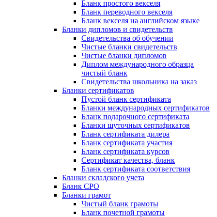
Бланк простого векселя
Бланк переводного векселя
Бланк векселя на английском языке
Бланки дипломов и свидетельств
Свидетельства об обучении
Чистые бланки свидетельств
Чистые бланки дипломов
Диплом международного образца
чистый бланк
Свидетельства школьника на заказ
Бланки сертификатов
Пустой бланк сертификата
Бланки международных сертификатов
Бланк подарочного сертификата
Бланки шуточных сертификатов
Бланк сертификата дилера
Бланк сертификата участия
Бланк сертификата курсов
Сертификат качества, бланк
Бланк сертификата соответствия
Бланки складского учета
Бланк СРО
Бланки грамот
Чистый бланк грамоты
Бланк почетной грамоты