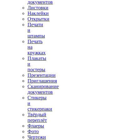
документов
Листовки
Наклейки
Открытки
Печати
и
штампы
Печать
на
кружках
Плакаты
и
постеры
Презентации
Приглашения
Сканирование
документов
Стикеры
и
стикерпаки
Твёрдый
переплёт
Флаеры
Фото
Чертежи