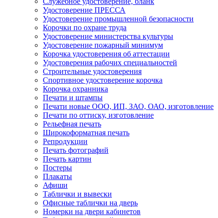
Служебное удостоверение, бланк
Удостоверение ПРЕССА
Удостоверение промышленной безопасности
Корочки по охране труда
Удостоверение министерства культуры
Удостоверение пожарный минимум
Корочка удостоверения об аттестации
Удостоверения рабочих специальностей
Строительные удостоверения
Спортивное удостоверение корочка
Корочка охранника
Печати и штампы
Печати новые ООО, ИП, ЗАО, ОАО, изготовление
Печати по оттиску, изготовление
Рельефная печать
Широкоформатная печать
Репродукции
Печать фотографий
Печать картин
Постеры
Плакаты
Афиши
Таблички и вывески
Офисные таблички на дверь
Номерки на двери кабинетов