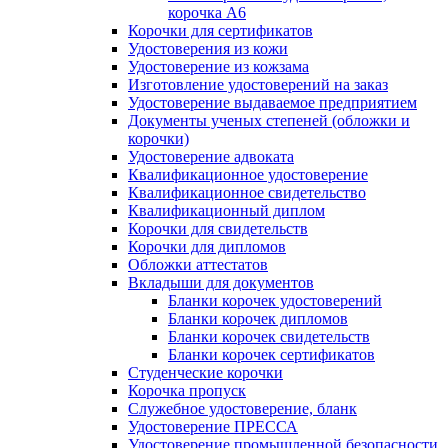
корочка А6
Корочки для сертификатов
Удостоверения из кожи
Удостоверение из кожзама
Изготовление удостоверений на заказ
Удостоверение выдаваемое предприятием
Документы ученых степеней (обложки и
корочки)
Удостоверение адвоката
Квалификационное удостоверение
Квалификационное свидетельство
Квалификационный диплом
Корочки для свидетельств
Корочки для дипломов
Обложки аттестатов
Вкладыши для документов
Бланки корочек удостоверений
Бланки корочек дипломов
Бланки корочек свидетельств
Бланки корочек сертификатов
Студенческие корочки
Корочка пропуск
Служебное удостоверение, бланк
Удостоверение ПРЕССА
Удостоверение промышленной безопасности