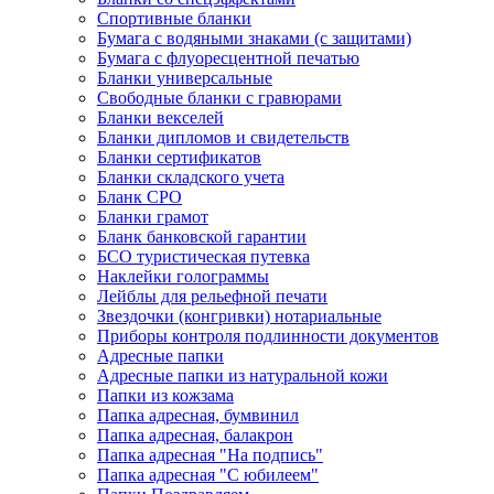
Спортивные бланки
Бумага с водяными знаками (с защитами)
Бумага с флуоресцентной печатью
Бланки универсальные
Свободные бланки с гравюрами
Бланки векселей
Бланки дипломов и свидетельств
Бланки сертификатов
Бланки складского учета
Бланк СРО
Бланки грамот
Бланк банковской гарантии
БСО туристическая путевка
Наклейки голограммы
Лейблы для рельефной печати
Звездочки (конгривки) нотариальные
Приборы контроля подлинности документов
Адресные папки
Адресные папки из натуральной кожи
Папки из кожзама
Папка адресная, бумвинил
Папка адресная, балакрон
Папка адресная "На подпись"
Папка адресная "C юбилеем"