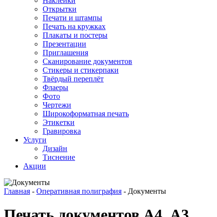
Наклейки
Открытки
Печати и штампы
Печать на кружках
Плакаты и постеры
Презентации
Приглашения
Сканирование документов
Стикеры и стикерпаки
Твёрдый переплёт
Флаеры
Фото
Чертежи
Широкоформатная печать
Этикетки
Гравировка
Услуги
Дизайн
Тиснение
Акции
Главная
-
Оперативная полиграфия
-
Документы
Печать документов А4, А3