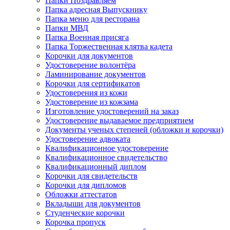
Папки Поздравляем
Папка адресная Выпускнику
Папка меню для ресторана
Папки МВД
Папка Военная присяга
Папка Торжественная клятва кадета
Корочки для документов
Удостоверение волонтёра
Ламинирование документов
Корочки для сертификатов
Удостоверения из кожи
Удостоверение из кожзама
Изготовление удостоверений на заказ
Удостоверение выдаваемое предприятием
Документы ученых степеней (обложки и корочки)
Удостоверение адвоката
Квалификационное удостоверение
Квалификационное свидетельство
Квалификационный диплом
Корочки для свидетельств
Корочки для дипломов
Обложки аттестатов
Вкладыши для документов
Студенческие корочки
Корочка пропуск