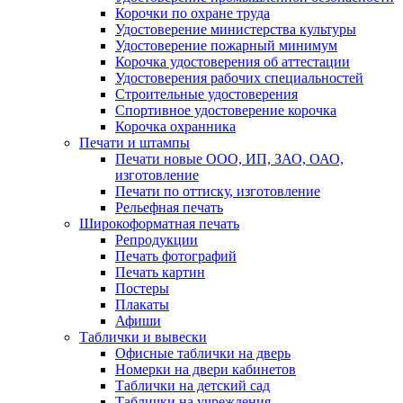
Корочки по охране труда
Удостоверение министерства культуры
Удостоверение пожарный минимум
Корочка удостоверения об аттестации
Удостоверения рабочих специальностей
Строительные удостоверения
Спортивное удостоверение корочка
Корочка охранника
Печати и штампы
Печати новые ООО, ИП, ЗАО, ОАО,
изготовление
Печати по оттиску, изготовление
Рельефная печать
Широкоформатная печать
Репродукции
Печать фотографий
Печать картин
Постеры
Плакаты
Афиши
Таблички и вывески
Офисные таблички на дверь
Номерки на двери кабинетов
Таблички на детский сад
Таблички на учреждения