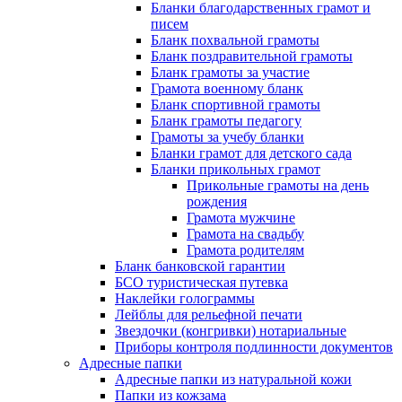
Бланки благодарственных грамот и
писем
Бланк похвальной грамоты
Бланк поздравительной грамоты
Бланк грамоты за участие
Грамота военному бланк
Бланк спортивной грамоты
Бланк грамоты педагогу
Грамоты за учебу бланки
Бланки грамот для детского сада
Бланки прикольных грамот
Прикольные грамоты на день
рождения
Грамота мужчине
Грамота на свадьбу
Грамота родителям
Бланк банковской гарантии
БСО туристическая путевка
Наклейки голограммы
Лейблы для рельефной печати
Звездочки (конгривки) нотариальные
Приборы контроля подлинности документов
Адресные папки
Адресные папки из натуральной кожи
Папки из кожзама