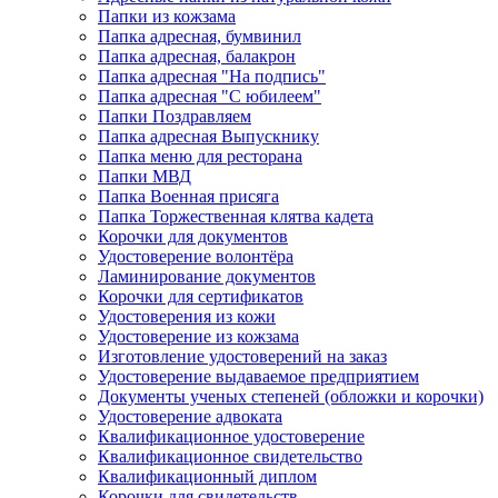
Папки из кожзама
Папка адресная, бумвинил
Папка адресная, балакрон
Папка адресная "На подпись"
Папка адресная "C юбилеем"
Папки Поздравляем
Папка адресная Выпускнику
Папка меню для ресторана
Папки МВД
Папка Военная присяга
Папка Торжественная клятва кадета
Корочки для документов
Удостоверение волонтёра
Ламинирование документов
Корочки для сертификатов
Удостоверения из кожи
Удостоверение из кожзама
Изготовление удостоверений на заказ
Удостоверение выдаваемое предприятием
Документы ученых степеней (обложки и корочки)
Удостоверение адвоката
Квалификационное удостоверение
Квалификационное свидетельство
Квалификационный диплом
Корочки для свидетельств