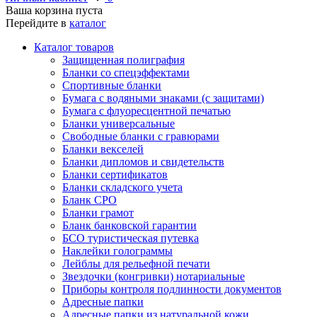
Ваша корзина пуста
Перейдите в
каталог
Каталог товаров
Защищенная полиграфия
Бланки со спецэффектами
Спортивные бланки
Бумага с водяными знаками (с защитами)
Бумага с флуоресцентной печатью
Бланки универсальные
Свободные бланки с гравюрами
Бланки векселей
Бланки дипломов и свидетельств
Бланки сертификатов
Бланки складского учета
Бланк СРО
Бланки грамот
Бланк банковской гарантии
БСО туристическая путевка
Наклейки голограммы
Лейблы для рельефной печати
Звездочки (конгривки) нотариальные
Приборы контроля подлинности документов
Адресные папки
Адресные папки из натуральной кожи