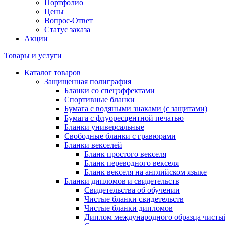
Портфолио
Цены
Вопрос-Ответ
Статус заказа
Акции
Товары и услуги
Каталог товаров
Защищенная полиграфия
Бланки со спецэффектами
Спортивные бланки
Бумага с водяными знаками (с защитами)
Бумага с флуоресцентной печатью
Бланки универсальные
Свободные бланки с гравюрами
Бланки векселей
Бланк простого векселя
Бланк переводного векселя
Бланк векселя на английском языке
Бланки дипломов и свидетельств
Свидетельства об обучении
Чистые бланки свидетельств
Чистые бланки дипломов
Диплом международного образца чисты