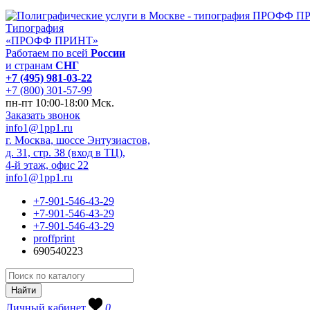
Типография
«ПРОФФ ПРИНТ»
Работаем по всей
России
и странам
СНГ
+7 (495) 981-03-22
+7 (800) 301-57-99
пн-пт 10:00-18:00 Мск.
Заказать звонок
info1@1pp1.ru
г. Москва, шоссе Энтузиастов,
д. 31, стр. 38 (вход в ТЦ),
4-й этаж, офис 22
info1@1pp1.ru
+7-901-546-43-29
+7-901-546-43-29
+7-901-546-43-29
proffprint
690540223
Личный кабинет
0