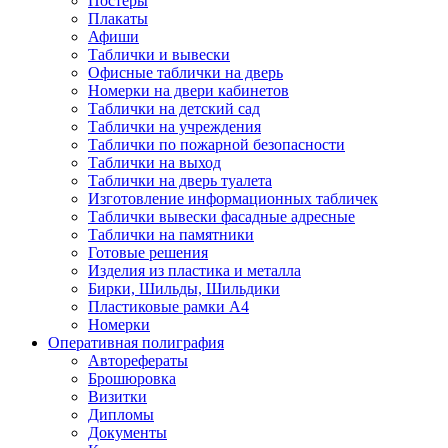
Постеры
Плакаты
Афиши
Таблички и вывески
Офисные таблички на дверь
Номерки на двери кабинетов
Таблички на детский сад
Таблички на учреждения
Таблички по пожарной безопасности
Таблички на выход
Таблички на дверь туалета
Изготовление информационных табличек
Таблички вывески фасадные адресные
Таблички на памятники
Готовые решения
Изделия из пластика и металла
Бирки, Шильды, Шильдики
Пластиковые рамки А4
Номерки
Оперативная полиграфия
Авторефераты
Брошюровка
Визитки
Дипломы
Документы