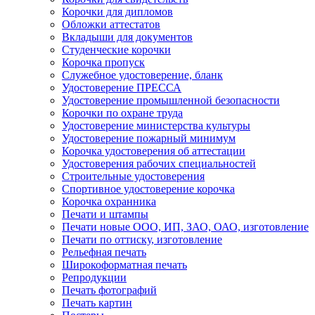
Корочки для дипломов
Обложки аттестатов
Вкладыши для документов
Студенческие корочки
Корочка пропуск
Служебное удостоверение, бланк
Удостоверение ПРЕССА
Удостоверение промышленной безопасности
Корочки по охране труда
Удостоверение министерства культуры
Удостоверение пожарный минимум
Корочка удостоверения об аттестации
Удостоверения рабочих специальностей
Строительные удостоверения
Спортивное удостоверение корочка
Корочка охранника
Печати и штампы
Печати новые ООО, ИП, ЗАО, ОАО, изготовление
Печати по оттиску, изготовление
Рельефная печать
Широкоформатная печать
Репродукции
Печать фотографий
Печать картин