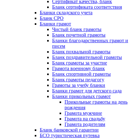
Сертификат качества, бланк
Бланк сертификата соответствия
Бланки складского учета
Бланк СРО
Бланки грамот
Чистый бланк грамоты
Бланк почетной грамоты
Бланки благодарственных грамот и
писем
Бланк похвальной грамоты
Бланк поздравительной грамоты
Бланк грамоты за участие
Грамота военному бланк
Бланк спортивной грамоты
Бланк грамоты педагогу
Грамоты за учебу бланки
Бланки грамот для детского сада
Бланки прикольных грамот
Прикольные грамоты на день
рождения
Грамота мужчине
Грамота на свадьбу
Грамота родителям
Бланк банковской гарантии
БСО туристическая путевка