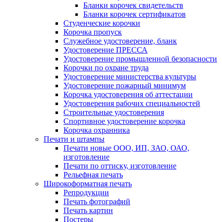
Бланки корочек свидетельств
Бланки корочек сертификатов
Студенческие корочки
Корочка пропуск
Служебное удостоверение, бланк
Удостоверение ПРЕССА
Удостоверение промышленной безопасности
Корочки по охране труда
Удостоверение министерства культуры
Удостоверение пожарный минимум
Корочка удостоверения об аттестации
Удостоверения рабочих специальностей
Строительные удостоверения
Спортивное удостоверение корочка
Корочка охранника
Печати и штампы
Печати новые ООО, ИП, ЗАО, ОАО,
изготовление
Печати по оттиску, изготовление
Рельефная печать
Широкоформатная печать
Репродукции
Печать фотографий
Печать картин
Постеры