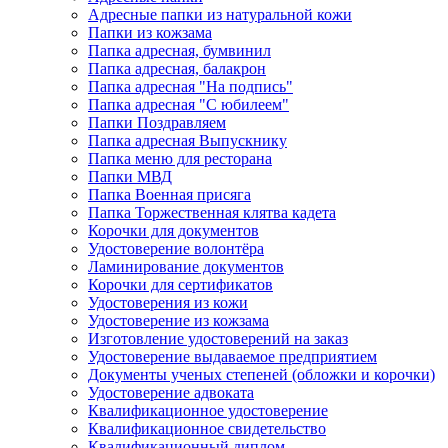
Адресные папки из натуральной кожи
Папки из кожзама
Папка адресная, бумвинил
Папка адресная, балакрон
Папка адресная "На подпись"
Папка адресная "C юбилеем"
Папки Поздравляем
Папка адресная Выпускнику
Папка меню для ресторана
Папки МВД
Папка Военная присяга
Папка Торжественная клятва кадета
Корочки для документов
Удостоверение волонтёра
Ламинирование документов
Корочки для сертификатов
Удостоверения из кожи
Удостоверение из кожзама
Изготовление удостоверений на заказ
Удостоверение выдаваемое предприятием
Документы ученых степеней (обложки и корочки)
Удостоверение адвоката
Квалификационное удостоверение
Квалификационное свидетельство
Квалификационный диплом