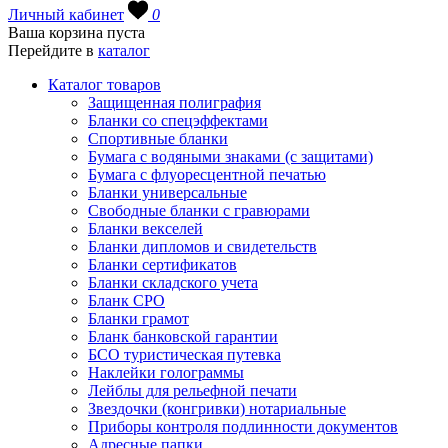
Личный кабинет
0
Ваша корзина пуста
Перейдите в
каталог
Каталог товаров
Защищенная полиграфия
Бланки со спецэффектами
Спортивные бланки
Бумага с водяными знаками (с защитами)
Бумага с флуоресцентной печатью
Бланки универсальные
Свободные бланки с гравюрами
Бланки векселей
Бланки дипломов и свидетельств
Бланки сертификатов
Бланки складского учета
Бланк СРО
Бланки грамот
Бланк банковской гарантии
БСО туристическая путевка
Наклейки голограммы
Лейблы для рельефной печати
Звездочки (конгривки) нотариальные
Приборы контроля подлинности документов
Адресные папки