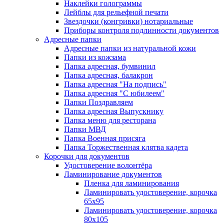
Наклейки голограммы
Лейблы для рельефной печати
Звездочки (конгривки) нотариальные
Приборы контроля подлинности документов
Адресные папки
Адресные папки из натуральной кожи
Папки из кожзама
Папка адресная, бумвинил
Папка адресная, балакрон
Папка адресная "На подпись"
Папка адресная "C юбилеем"
Папки Поздравляем
Папка адресная Выпускнику
Папка меню для ресторана
Папки МВД
Папка Военная присяга
Папка Торжественная клятва кадета
Корочки для документов
Удостоверение волонтёра
Ламинирование документов
Пленка для ламинирования
Ламинировать удостоверение, корочка
65х95
Ламинировать удостоверение, корочка
80х105