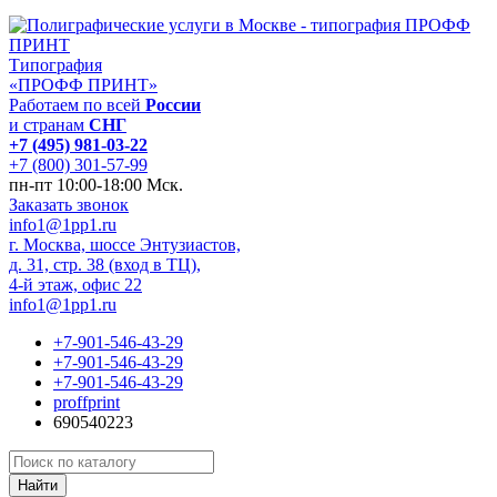
Типография
«ПРОФФ ПРИНТ»
Работаем по всей
России
и странам
СНГ
+7 (495) 981-03-22
+7 (800) 301-57-99
пн-пт 10:00-18:00 Мск.
Заказать звонок
info1@1pp1.ru
г. Москва, шоссе Энтузиастов,
д. 31, стр. 38 (вход в ТЦ),
4-й этаж, офис 22
info1@1pp1.ru
+7-901-546-43-29
+7-901-546-43-29
+7-901-546-43-29
proffprint
690540223