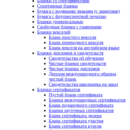
Бланки со спецэффектами
Спортивные бланки
Бумага с водяными знаками (с защитами)
Бумага с флуоресцентной печатью
Бланки универсальные
Свободные бланки с гравюрами
Бланки векселей
Бланк простого векселя
Бланк переводного векселя
Бланк векселя на английском языке
Бланки дипломов и свидетельств
Свидетельства об обучении
Чистые бланки свидетельств
Чистые бланки дипломов
Диплом международного образца
чистый бланк
Свидетельства школьника на заказ
Бланки сертификатов
Пустой бланк сертификата
Бланки международных сертификатов
Бланк подарочного сертификата
Бланки шуточных сертификатов
Бланк сертификата дилера
Бланк сертификата участия
Бланк сертификата курсов