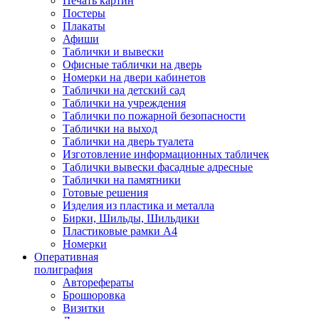
Печать картин
Постеры
Плакаты
Афиши
Таблички и вывески
Офисные таблички на дверь
Номерки на двери кабинетов
Таблички на детский сад
Таблички на учреждения
Таблички по пожарной безопасности
Таблички на выход
Таблички на дверь туалета
Изготовление информационных табличек
Таблички вывески фасадные адресные
Таблички на памятники
Готовые решения
Изделия из пластика и металла
Бирки, Шильды, Шильдики
Пластиковые рамки А4
Номерки
Оперативная
полиграфия
Авторефераты
Брошюровка
Визитки