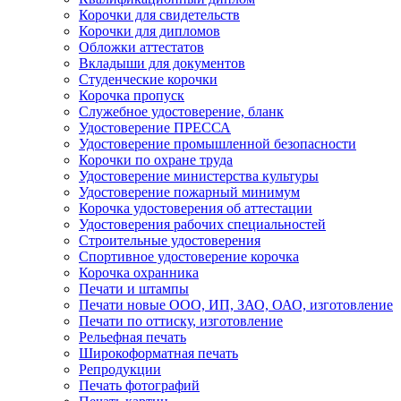
Корочки для свидетельств
Корочки для дипломов
Обложки аттестатов
Вкладыши для документов
Студенческие корочки
Корочка пропуск
Служебное удостоверение, бланк
Удостоверение ПРЕССА
Удостоверение промышленной безопасности
Корочки по охране труда
Удостоверение министерства культуры
Удостоверение пожарный минимум
Корочка удостоверения об аттестации
Удостоверения рабочих специальностей
Строительные удостоверения
Спортивное удостоверение корочка
Корочка охранника
Печати и штампы
Печати новые ООО, ИП, ЗАО, ОАО, изготовление
Печати по оттиску, изготовление
Рельефная печать
Широкоформатная печать
Репродукции
Печать фотографий