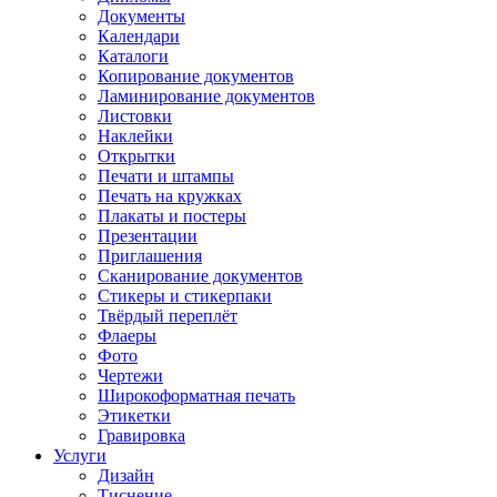
Документы
Календари
Каталоги
Копирование документов
Ламинирование документов
Листовки
Наклейки
Открытки
Печати и штампы
Печать на кружках
Плакаты и постеры
Презентации
Приглашения
Сканирование документов
Стикеры и стикерпаки
Твёрдый переплёт
Флаеры
Фото
Чертежи
Широкоформатная печать
Этикетки
Гравировка
Услуги
Дизайн
Тиснение