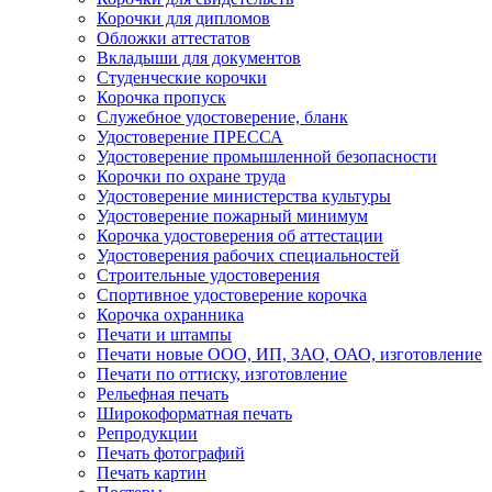
Корочки для дипломов
Обложки аттестатов
Вкладыши для документов
Студенческие корочки
Корочка пропуск
Служебное удостоверение, бланк
Удостоверение ПРЕССА
Удостоверение промышленной безопасности
Корочки по охране труда
Удостоверение министерства культуры
Удостоверение пожарный минимум
Корочка удостоверения об аттестации
Удостоверения рабочих специальностей
Строительные удостоверения
Спортивное удостоверение корочка
Корочка охранника
Печати и штампы
Печати новые ООО, ИП, ЗАО, ОАО, изготовление
Печати по оттиску, изготовление
Рельефная печать
Широкоформатная печать
Репродукции
Печать фотографий
Печать картин