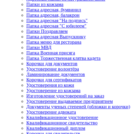
Папки из кожзама
Папка адресная, бумвинил
Папка адресная, балакрон
Папка адресная "На подпись"
Папка адресная "C юбилеем"
Папки Поздравляем
Папка адресная Выпускнику
Папка меню для ресторана
Папки МВД
Папка Военная присяга
Папка Торжественная клятва кадета
Корочки для документов
Удостоверение волонтёра
Ламинирование документов
Корочки для сертификатов
Удостоверения из кожи
Удостоверение из кожзама
Изготовление удостоверений на заказ
Удостоверение выдаваемое предприятием
Документы ученых степеней (обложки и корочки)
Удостоверение адвоката
Квалификационное удостоверение
Квалификационное свидетельство
Квалификационный диплом
Корочки для свидетельств