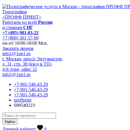
Типография
«ПРОФФ ПРИНТ»
Работаем по всей
России
и странам
СНГ
+7 (495) 981-03-22
+7 (800) 301-57-99
пн-пт 10:00-18:00 Мск.
Заказать звонок
info1@1pp1.ru
г. Москва, шоссе Энтузиастов,
д. 31, стр. 38 (вход в ТЦ),
4-й этаж, офис 22
info1@1pp1.ru
+7-901-546-43-29
+7-901-546-43-29
+7-901-546-43-29
proffprint
690540223
Личный кабинет
0