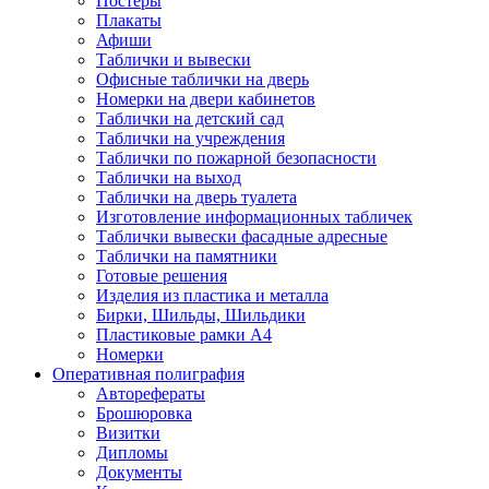
Постеры
Плакаты
Афиши
Таблички и вывески
Офисные таблички на дверь
Номерки на двери кабинетов
Таблички на детский сад
Таблички на учреждения
Таблички по пожарной безопасности
Таблички на выход
Таблички на дверь туалета
Изготовление информационных табличек
Таблички вывески фасадные адресные
Таблички на памятники
Готовые решения
Изделия из пластика и металла
Бирки, Шильды, Шильдики
Пластиковые рамки А4
Номерки
Оперативная полиграфия
Авторефераты
Брошюровка
Визитки
Дипломы
Документы