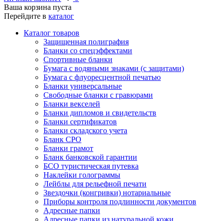
Ваша корзина пуста
Перейдите в
каталог
Каталог товаров
Защищенная полиграфия
Бланки со спецэффектами
Спортивные бланки
Бумага с водяными знаками (с защитами)
Бумага с флуоресцентной печатью
Бланки универсальные
Свободные бланки с гравюрами
Бланки векселей
Бланки дипломов и свидетельств
Бланки сертификатов
Бланки складского учета
Бланк СРО
Бланки грамот
Бланк банковской гарантии
БСО туристическая путевка
Наклейки голограммы
Лейблы для рельефной печати
Звездочки (конгривки) нотариальные
Приборы контроля подлинности документов
Адресные папки
Адресные папки из натуральной кожи