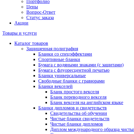
Портфолио
Цены
Вопрос-Ответ
Статус заказа
Акции
Товары и услуги
Каталог товаров
Защищенная полиграфия
Бланки со спецэффектами
Спортивные бланки
Бумага с водяными знаками (с защитами)
Бумага с флуоресцентной печатью
Бланки универсальные
Свободные бланки с гравюрами
Бланки векселей
Бланк простого векселя
Бланк переводного векселя
Бланк векселя на английском языке
Бланки дипломов и свидетельств
Свидетельства об обучении
Чистые бланки свидетельств
Чистые бланки дипломов
Диплом международного образца чисты