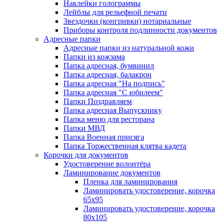
Наклейки голограммы
Лейблы для рельефной печати
Звездочки (конгривки) нотариальные
Приборы контроля подлинности документов
Адресные папки
Адресные папки из натуральной кожи
Папки из кожзама
Папка адресная, бумвинил
Папка адресная, балакрон
Папка адресная "На подпись"
Папка адресная "C юбилеем"
Папки Поздравляем
Папка адресная Выпускнику
Папка меню для ресторана
Папки МВД
Папка Военная присяга
Папка Торжественная клятва кадета
Корочки для документов
Удостоверение волонтёра
Ламинирование документов
Пленка для ламинирования
Ламинировать удостоверение, корочка
65х95
Ламинировать удостоверение, корочка
80х105