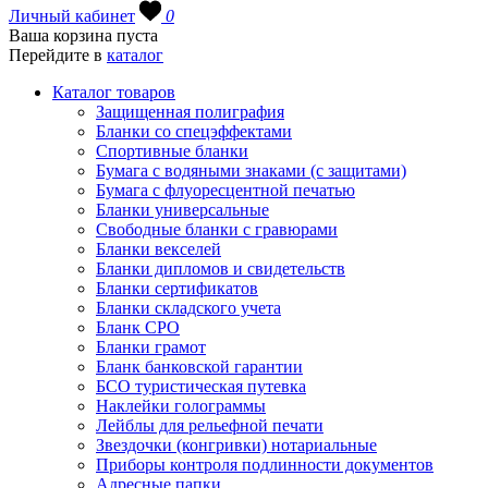
Личный кабинет
0
Ваша корзина пуста
Перейдите в
каталог
Каталог товаров
Защищенная полиграфия
Бланки со спецэффектами
Спортивные бланки
Бумага с водяными знаками (с защитами)
Бумага с флуоресцентной печатью
Бланки универсальные
Свободные бланки с гравюрами
Бланки векселей
Бланки дипломов и свидетельств
Бланки сертификатов
Бланки складского учета
Бланк СРО
Бланки грамот
Бланк банковской гарантии
БСО туристическая путевка
Наклейки голограммы
Лейблы для рельефной печати
Звездочки (конгривки) нотариальные
Приборы контроля подлинности документов
Адресные папки