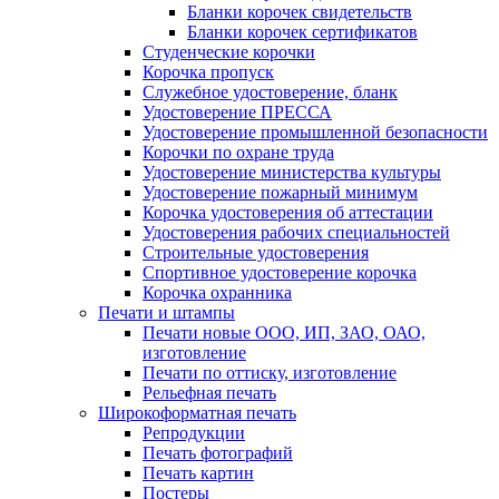
Бланки корочек свидетельств
Бланки корочек сертификатов
Студенческие корочки
Корочка пропуск
Служебное удостоверение, бланк
Удостоверение ПРЕССА
Удостоверение промышленной безопасности
Корочки по охране труда
Удостоверение министерства культуры
Удостоверение пожарный минимум
Корочка удостоверения об аттестации
Удостоверения рабочих специальностей
Строительные удостоверения
Спортивное удостоверение корочка
Корочка охранника
Печати и штампы
Печати новые ООО, ИП, ЗАО, ОАО,
изготовление
Печати по оттиску, изготовление
Рельефная печать
Широкоформатная печать
Репродукции
Печать фотографий
Печать картин
Постеры