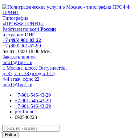
Типография
«ПРОФФ ПРИНТ»
Работаем по всей
России
и странам
СНГ
+7 (495) 981-03-22
+7 (800) 301-57-99
пн-пт 10:00-18:00 Мск.
Заказать звонок
info1@1pp1.ru
г. Москва, шоссе Энтузиастов,
д. 31, стр. 38 (вход в ТЦ),
4-й этаж, офис 22
info1@1pp1.ru
+7-901-546-43-29
+7-901-546-43-29
+7-901-546-43-29
proffprint
690540223