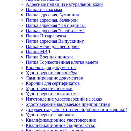
Адресные папки из натуральной кожи
Папки из кожзама
Папка адресная, бумвинил
Папка адресная, балакрон
Папка адресная "На подпись"
Папка адресная "C юбилеем"
Папки Поздравляем
Папка адресная Выпускнику
Папка меню для ресторана
Папки МВД
Папка Военная присяга
Папка Торжественная клятва кадета
Корочки для документов
Удостоверение волонтёра
Ламинирование документов
Корочки для сертификатов
Удостоверения из кожи
Удостоверение из кожзама
Изготовление удостоверений на заказ
Удостоверение выдаваемое предприятием
Документы ученых степеней (обложки и корочки)
Удостоверение адвоката
Квалификационное удостоверение
Квалификационное свидетельство
Квалификационный диплом