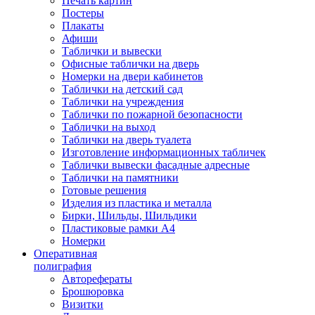
Печать картин
Постеры
Плакаты
Афиши
Таблички и вывески
Офисные таблички на дверь
Номерки на двери кабинетов
Таблички на детский сад
Таблички на учреждения
Таблички по пожарной безопасности
Таблички на выход
Таблички на дверь туалета
Изготовление информационных табличек
Таблички вывески фасадные адресные
Таблички на памятники
Готовые решения
Изделия из пластика и металла
Бирки, Шильды, Шильдики
Пластиковые рамки А4
Номерки
Оперативная
полиграфия
Авторефераты
Брошюровка
Визитки