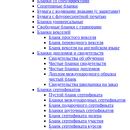
Бланки со спецэффектами
Спортивные бланки
Бумага с водяными знаками (с защитами)
Бумага с флуоресцентной печатью
Бланки универсальные
Свободные бланки с гравюрами
Бланки векселей
Бланк простого векселя
Бланк переводного векселя
Бланк векселя на английском языке
Бланки дипломов и свидетельств
Свидетельства об обучении
Чистые бланки свидетельств
Чистые бланки дипломов
Диплом международного образца
чистый бланк
Свидетельства школьника на заказ
Бланки сертификатов
Пустой бланк сертификата
Бланки международных сертификатов
Бланк подарочного сертификата
Бланки шуточных сертификатов
Бланк сертификата дилера
Бланк сертификата участия
Бланк сертификата курсов