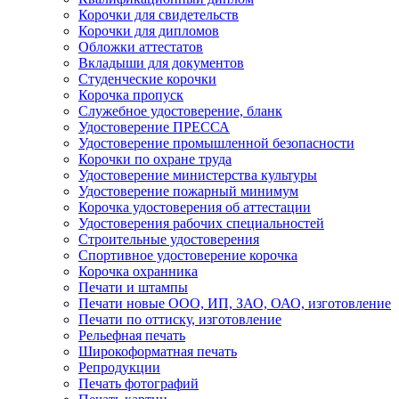
Корочки для свидетельств
Корочки для дипломов
Обложки аттестатов
Вкладыши для документов
Студенческие корочки
Корочка пропуск
Служебное удостоверение, бланк
Удостоверение ПРЕССА
Удостоверение промышленной безопасности
Корочки по охране труда
Удостоверение министерства культуры
Удостоверение пожарный минимум
Корочка удостоверения об аттестации
Удостоверения рабочих специальностей
Строительные удостоверения
Спортивное удостоверение корочка
Корочка охранника
Печати и штампы
Печати новые ООО, ИП, ЗАО, ОАО, изготовление
Печати по оттиску, изготовление
Рельефная печать
Широкоформатная печать
Репродукции
Печать фотографий