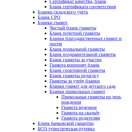
Сертификат качества, бланк
Бланк сертификата соответствия
Бланки складского учета
Бланк СРО
Бланки грамот
Чистый бланк грамоты
Бланк почетной грамоты
Бланки благодарственных грамот и
писем
Бланк похвальной грамоты
Бланк поздравительной грамоты
Бланк грамоты за участие
Грамота военному бланк
Бланк спортивной грамоты
Бланк грамоты педагогу
Грамоты за учебу бланки
Бланки грамот для детского сада
Бланки прикольных грамот
Прикольные грамоты на день
рождения
Грамота мужчине
Грамота на свадьбу
Грамота родителям
Бланк банковской гарантии
БСО туристическая путевка