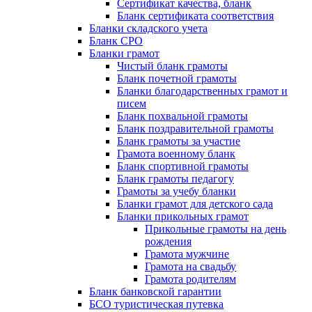
Сертификат качества, бланк
Бланк сертификата соответствия
Бланки складского учета
Бланк СРО
Бланки грамот
Чистый бланк грамоты
Бланк почетной грамоты
Бланки благодарственных грамот и
писем
Бланк похвальной грамоты
Бланк поздравительной грамоты
Бланк грамоты за участие
Грамота военному бланк
Бланк спортивной грамоты
Бланк грамоты педагогу
Грамоты за учебу бланки
Бланки грамот для детского сада
Бланки прикольных грамот
Прикольные грамоты на день
рождения
Грамота мужчине
Грамота на свадьбу
Грамота родителям
Бланк банковской гарантии
БСО туристическая путевка