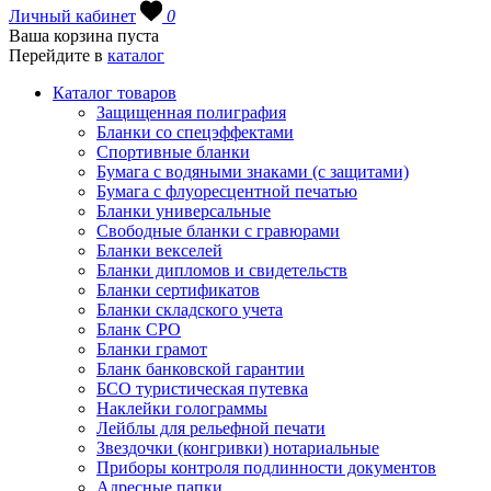
Личный кабинет
0
Ваша корзина пуста
Перейдите в
каталог
Каталог товаров
Защищенная полиграфия
Бланки со спецэффектами
Спортивные бланки
Бумага с водяными знаками (с защитами)
Бумага с флуоресцентной печатью
Бланки универсальные
Свободные бланки с гравюрами
Бланки векселей
Бланки дипломов и свидетельств
Бланки сертификатов
Бланки складского учета
Бланк СРО
Бланки грамот
Бланк банковской гарантии
БСО туристическая путевка
Наклейки голограммы
Лейблы для рельефной печати
Звездочки (конгривки) нотариальные
Приборы контроля подлинности документов
Адресные папки