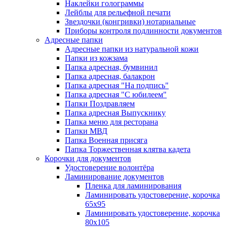
Наклейки голограммы
Лейблы для рельефной печати
Звездочки (конгривки) нотариальные
Приборы контроля подлинности документов
Адресные папки
Адресные папки из натуральной кожи
Папки из кожзама
Папка адресная, бумвинил
Папка адресная, балакрон
Папка адресная "На подпись"
Папка адресная "C юбилеем"
Папки Поздравляем
Папка адресная Выпускнику
Папка меню для ресторана
Папки МВД
Папка Военная присяга
Папка Торжественная клятва кадета
Корочки для документов
Удостоверение волонтёра
Ламинирование документов
Пленка для ламинирования
Ламинировать удостоверение, корочка
65х95
Ламинировать удостоверение, корочка
80х105