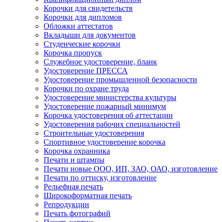
Корочки для свидетельств
Корочки для дипломов
Обложки аттестатов
Вкладыши для документов
Студенческие корочки
Корочка пропуск
Служебное удостоверение, бланк
Удостоверение ПРЕССА
Удостоверение промышленной безопасности
Корочки по охране труда
Удостоверение министерства культуры
Удостоверение пожарный минимум
Корочка удостоверения об аттестации
Удостоверения рабочих специальностей
Строительные удостоверения
Спортивное удостоверение корочка
Корочка охранника
Печати и штампы
Печати новые ООО, ИП, ЗАО, ОАО, изготовление
Печати по оттиску, изготовление
Рельефная печать
Широкоформатная печать
Репродукции
Печать фотографий