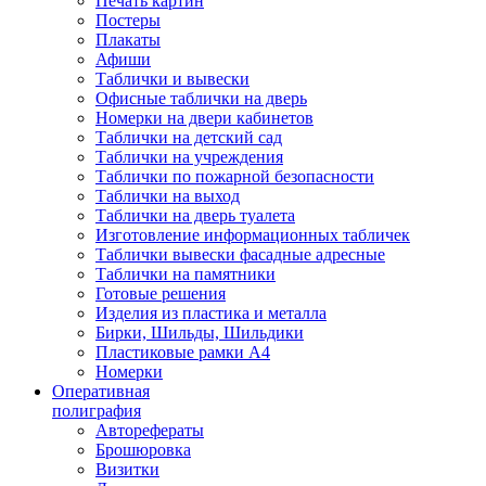
Печать картин
Постеры
Плакаты
Афиши
Таблички и вывески
Офисные таблички на дверь
Номерки на двери кабинетов
Таблички на детский сад
Таблички на учреждения
Таблички по пожарной безопасности
Таблички на выход
Таблички на дверь туалета
Изготовление информационных табличек
Таблички вывески фасадные адресные
Таблички на памятники
Готовые решения
Изделия из пластика и металла
Бирки, Шильды, Шильдики
Пластиковые рамки А4
Номерки
Оперативная
полиграфия
Авторефераты
Брошюровка
Визитки