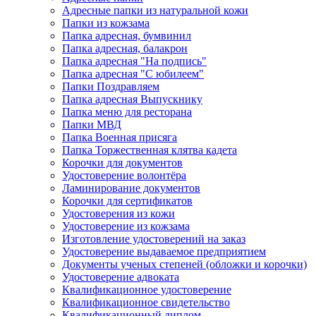
Адресные папки из натуральной кожи
Папки из кожзама
Папка адресная, бумвинил
Папка адресная, балакрон
Папка адресная "На подпись"
Папка адресная "C юбилеем"
Папки Поздравляем
Папка адресная Выпускнику
Папка меню для ресторана
Папки МВД
Папка Военная присяга
Папка Торжественная клятва кадета
Корочки для документов
Удостоверение волонтёра
Ламинирование документов
Корочки для сертификатов
Удостоверения из кожи
Удостоверение из кожзама
Изготовление удостоверений на заказ
Удостоверение выдаваемое предприятием
Документы ученых степеней (обложки и корочки)
Удостоверение адвоката
Квалификационное удостоверение
Квалификационное свидетельство
Квалификационный диплом