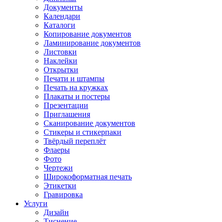
Документы
Календари
Каталоги
Копирование документов
Ламинирование документов
Листовки
Наклейки
Открытки
Печати и штампы
Печать на кружках
Плакаты и постеры
Презентации
Приглашения
Сканирование документов
Стикеры и стикерпаки
Твёрдый переплёт
Флаеры
Фото
Чертежи
Широкоформатная печать
Этикетки
Гравировка
Услуги
Дизайн
Тиснение