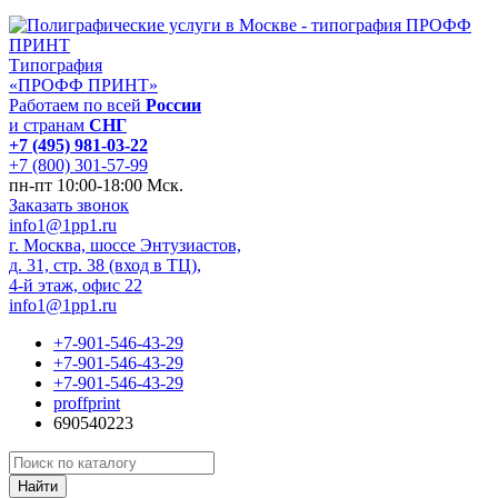
Типография
«ПРОФФ ПРИНТ»
Работаем по всей
России
и странам
СНГ
+7 (495) 981-03-22
+7 (800) 301-57-99
пн-пт 10:00-18:00 Мск.
Заказать звонок
info1@1pp1.ru
г. Москва, шоссе Энтузиастов,
д. 31, стр. 38 (вход в ТЦ),
4-й этаж, офис 22
info1@1pp1.ru
+7-901-546-43-29
+7-901-546-43-29
+7-901-546-43-29
proffprint
690540223