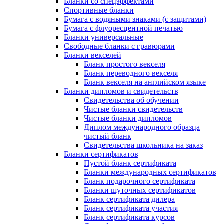
Бланки со спецэффектами
Спортивные бланки
Бумага с водяными знаками (с защитами)
Бумага с флуоресцентной печатью
Бланки универсальные
Свободные бланки с гравюрами
Бланки векселей
Бланк простого векселя
Бланк переводного векселя
Бланк векселя на английском языке
Бланки дипломов и свидетельств
Свидетельства об обучении
Чистые бланки свидетельств
Чистые бланки дипломов
Диплом международного образца
чистый бланк
Свидетельства школьника на заказ
Бланки сертификатов
Пустой бланк сертификата
Бланки международных сертификатов
Бланк подарочного сертификата
Бланки шуточных сертификатов
Бланк сертификата дилера
Бланк сертификата участия
Бланк сертификата курсов