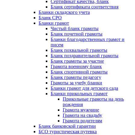
Сертификат качества, бланк
Бланк сертификата соответствия
Бланки складского учета
Бланк СРО
Бланки грамот
Чистый бланк грамоты
Бланк почетной грамоты
Бланки благодарственных грамот и
писем
Бланк похвальной грамоты
Бланк поздравительной грамоты
Бланк грамоты за участие
Грамота военному бланк
Бланк спортивной грамоты
Бланк грамоты педагогу
Грамоты за учебу бланки
Бланки грамот для детского сада
Бланки прикольных грамот
Прикольные грамоты на день
рождения
Грамота мужчине
Грамота на свадьбу
Грамота родителям
Бланк банковской гарантии
БСО туристическая путевка