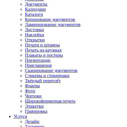
Документы
Календари
Каталоги
Копирование документов
Ламинирование документов
Листовки
Наклейки
Открытки
Печати и штампы
Печать на кружках
Плакаты и постеры
Презентации
Приглашения
Сканирование документов
Стикеры и стикерпаки
Твёрдый переплёт
Флаеры
Фото
Чертежи
Широкоформатная печать
Этикетки
Гравировка
Услуги
Дизайн
Тиснение