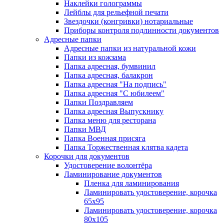
Наклейки голограммы
Лейблы для рельефной печати
Звездочки (конгривки) нотариальные
Приборы контроля подлинности документов
Адресные папки
Адресные папки из натуральной кожи
Папки из кожзама
Папка адресная, бумвинил
Папка адресная, балакрон
Папка адресная "На подпись"
Папка адресная "C юбилеем"
Папки Поздравляем
Папка адресная Выпускнику
Папка меню для ресторана
Папки МВД
Папка Военная присяга
Папка Торжественная клятва кадета
Корочки для документов
Удостоверение волонтёра
Ламинирование документов
Пленка для ламинирования
Ламинировать удостоверение, корочка
65х95
Ламинировать удостоверение, корочка
80х105