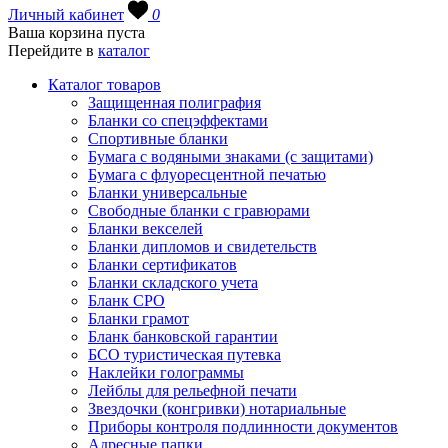
Личный кабинет
0
Ваша корзина пуста
Перейдите в
каталог
Каталог товаров
Защищенная полиграфия
Бланки со спецэффектами
Спортивные бланки
Бумага с водяными знаками (с защитами)
Бумага с флуоресцентной печатью
Бланки универсальные
Свободные бланки с гравюрами
Бланки векселей
Бланки дипломов и свидетельств
Бланки сертификатов
Бланки складского учета
Бланк СРО
Бланки грамот
Бланк банковской гарантии
БСО туристическая путевка
Наклейки голограммы
Лейблы для рельефной печати
Звездочки (конгривки) нотариальные
Приборы контроля подлинности документов
Адресные папки