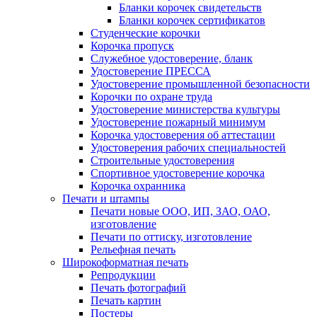
Бланки корочек свидетельств
Бланки корочек сертификатов
Студенческие корочки
Корочка пропуск
Служебное удостоверение, бланк
Удостоверение ПРЕССА
Удостоверение промышленной безопасности
Корочки по охране труда
Удостоверение министерства культуры
Удостоверение пожарный минимум
Корочка удостоверения об аттестации
Удостоверения рабочих специальностей
Строительные удостоверения
Спортивное удостоверение корочка
Корочка охранника
Печати и штампы
Печати новые ООО, ИП, ЗАО, ОАО,
изготовление
Печати по оттиску, изготовление
Рельефная печать
Широкоформатная печать
Репродукции
Печать фотографий
Печать картин
Постеры