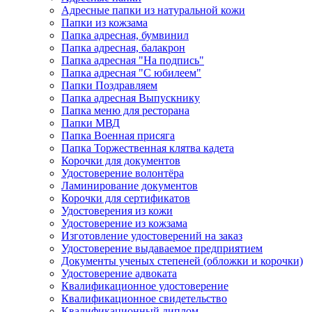
Адресные папки из натуральной кожи
Папки из кожзама
Папка адресная, бумвинил
Папка адресная, балакрон
Папка адресная "На подпись"
Папка адресная "C юбилеем"
Папки Поздравляем
Папка адресная Выпускнику
Папка меню для ресторана
Папки МВД
Папка Военная присяга
Папка Торжественная клятва кадета
Корочки для документов
Удостоверение волонтёра
Ламинирование документов
Корочки для сертификатов
Удостоверения из кожи
Удостоверение из кожзама
Изготовление удостоверений на заказ
Удостоверение выдаваемое предприятием
Документы ученых степеней (обложки и корочки)
Удостоверение адвоката
Квалификационное удостоверение
Квалификационное свидетельство
Квалификационный диплом