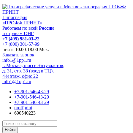
Типография
«ПРОФФ ПРИНТ»
Работаем по всей
России
и странам
СНГ
+7 (495) 981-03-22
+7 (800) 301-57-99
пн-пт 10:00-18:00 Мск.
Заказать звонок
info1@1pp1.ru
г. Москва, шоссе Энтузиастов,
д. 31, стр. 38 (вход в ТЦ),
4-й этаж, офис 22
info1@1pp1.ru
+7-901-546-43-29
+7-901-546-43-29
+7-901-546-43-29
proffprint
690540223