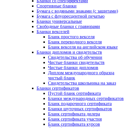
Бланки со спецэффектами
Спортивные бланки
Бумага с водяными знаками (с защитами)
Бумага с флуоресцентной печатью
Бланки универсальные
Свободные бланки с гравюрами
Бланки векселей
Бланк простого векселя
Бланк переводного векселя
Бланк векселя на английском языке
Бланки дипломов и свидетельств
Свидетельства об обучении
Чистые бланки свидетельств
Чистые бланки дипломов
Диплом международного образца
чистый бланк
Свидетельства школьника на заказ
Бланки сертификатов
Пустой бланк сертификата
Бланки международных сертификатов
Бланк подарочного сертификата
Бланки шуточных сертификатов
Бланк сертификата дилера
Бланк сертификата участия
Бланк сертификата курсов