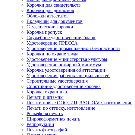
Корочки для свидетельств
Корочки для дипломов
Обложки аттестатов
Вкладыши для документов
Студенческие корочки
Корочка пропуск
Служебное удостоверение, бланк
Удостоверение ПРЕССА
Удостоверение промышленной безопасности
Корочки по охране труда
Удостоверение министерства культуры
Удостоверение пожарный минимум
Корочка удостоверения об аттестации
Удостоверения рабочих специальностей
Строительные удостоверения
Спортивное удостоверение корочка
Корочка охранника
Печати и штампы
Печати новые ООО, ИП, ЗАО, ОАО, изготовление
Печати по оттиску, изготовление
Рельефная печать
Широкоформатная печать
Репродукции
Печать фотографий