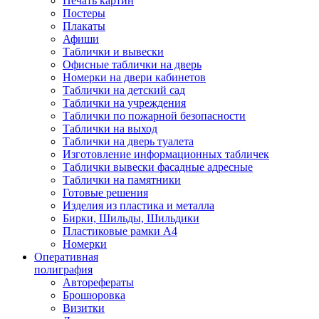
Печать картин
Постеры
Плакаты
Афиши
Таблички и вывески
Офисные таблички на дверь
Номерки на двери кабинетов
Таблички на детский сад
Таблички на учреждения
Таблички по пожарной безопасности
Таблички на выход
Таблички на дверь туалета
Изготовление информационных табличек
Таблички вывески фасадные адресные
Таблички на памятники
Готовые решения
Изделия из пластика и металла
Бирки, Шильды, Шильдики
Пластиковые рамки А4
Номерки
Оперативная
полиграфия
Авторефераты
Брошюровка
Визитки