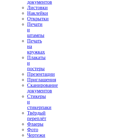
документов
Листовки
Наклейки
Открытки
Печати
и
штампы
Печать
на
кружках
Плакаты
и
постеры
Презентации
Приглашения
Сканирование
документов
Стикеры
и
стикерпаки
Твёрдый
переплёт
Флаеры
Фото
Чертежи