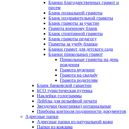
Бланки благодарственных грамот и
писем
Бланк похвальной грамоты
Бланк поздравительной грамоты
Бланк грамоты за участие
Грамота военному бланк
Бланк спортивной грамоты
Бланк грамоты педагогу
Грамоты за учебу бланки
Бланки грамот для детского сада
Бланки прикольных грамот
Прикольные грамоты на день
рождения
Грамота мужчине
Грамота на свадьбу
Грамота родителям
Бланк банковской гарантии
БСО туристическая путевка
Наклейки голограммы
Лейблы для рельефной печати
Звездочки (конгривки) нотариальные
Приборы контроля подлинности документов
Адресные папки
Адресные папки из натуральной кожи
Папки из кожзама