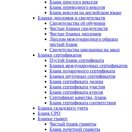
Бланк простого векселя
Бланк переводного векселя
Бланк векселя на английском языке
Бланки дипломов и свидетельств
Свидетельства об обучении
Чистые бланки свидетельств
Чистые бланки дипломов
Диплом международного образца
чистый бланк
Свидетельства школьника на заказ
Бланки сертификатов
Пустой бланк сертификата
Бланки международных сертификатов
Бланк подарочного сертификата
Бланки шуточных сертификатов
Бланк сертификата дилера
Бланк сертификата участия
Бланк сертификата курсов
Сертификат качества, бланк
Бланк сертификата соответствия
Бланки складского учета
Бланк СРО
Бланки грамот
Чистый бланк грамоты
Бланк почетной грамоты