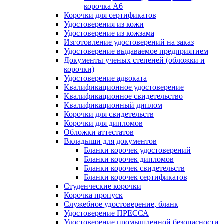
корочка А6
Корочки для сертификатов
Удостоверения из кожи
Удостоверение из кожзама
Изготовление удостоверений на заказ
Удостоверение выдаваемое предприятием
Документы ученых степеней (обложки и
корочки)
Удостоверение адвоката
Квалификационное удостоверение
Квалификационное свидетельство
Квалификационный диплом
Корочки для свидетельств
Корочки для дипломов
Обложки аттестатов
Вкладыши для документов
Бланки корочек удостоверений
Бланки корочек дипломов
Бланки корочек свидетельств
Бланки корочек сертификатов
Студенческие корочки
Корочка пропуск
Служебное удостоверение, бланк
Удостоверение ПРЕССА
Удостоверение промышленной безопасности