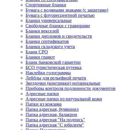
Спортивные бланки
Бумага с водяными знаками (с защитами)
Бумага с флуоресцентной печатью
Бланки универсальные
Свободные бланки с гравюрами
Бланки векселей
Бланки дипломов и свидетельств
Бланки сертификатов
Бланки складского учета
Бланк СРО
Бланки грамот
Бланк банковской гарантии
БСО туристическая путевка
Наклейки голограммы
Лейблы для рельефной печати
Звездочки (конгривки) нотариальные
Приборы контроля подлинности документов
Адресные папки
Адресные папки из натуральной кожи
Папки из кожзама
Папка адресная, бумвинил
Папка адресная, балакрон
Папка адресная "На подпись"
Папка адресная "C юбилеем"