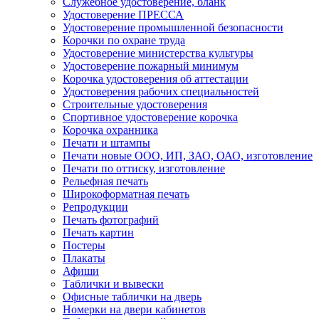
Служебное удостоверение, бланк
Удостоверение ПРЕССА
Удостоверение промышленной безопасности
Корочки по охране труда
Удостоверение министерства культуры
Удостоверение пожарный минимум
Корочка удостоверения об аттестации
Удостоверения рабочих специальностей
Строительные удостоверения
Спортивное удостоверение корочка
Корочка охранника
Печати и штампы
Печати новые ООО, ИП, ЗАО, ОАО, изготовление
Печати по оттиску, изготовление
Рельефная печать
Широкоформатная печать
Репродукции
Печать фотографий
Печать картин
Постеры
Плакаты
Афиши
Таблички и вывески
Офисные таблички на дверь
Номерки на двери кабинетов