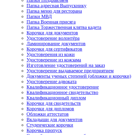
Папки Поздравляем
Папка адресная Выпускнику
Папка меню для ресторана
Папки МВД
Папка Военная присяга
Папка Торжественная клятва кадета
Корочки для документов
Удостоверение волонтёра
Ламинирование документов
Корочки для сертификатов
Удостоверения из кожи
Удостоверение из кожзама
Изготовление удостоверений на заказ
Удостоверение выдаваемое предприятием
Документы ученых степеней (обложки и корочки)
Удостоверение адвоката
Квалификационное удостоверение
Квалификационное свидетельство
Квалификационный диплом
Корочки для свидетельств
Корочки для дипломов
Обложки аттестатов
Вкладыши для документов
Студенческие корочки
Корочка пропуск