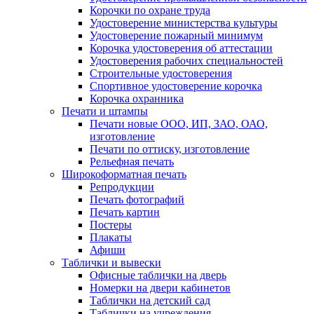
Корочки по охране труда
Удостоверение министерства культуры
Удостоверение пожарный минимум
Корочка удостоверения об аттестации
Удостоверения рабочих специальностей
Строительные удостоверения
Спортивное удостоверение корочка
Корочка охранника
Печати и штампы
Печати новые ООО, ИП, ЗАО, ОАО,
изготовление
Печати по оттиску, изготовление
Рельефная печать
Широкоформатная печать
Репродукции
Печать фотографий
Печать картин
Постеры
Плакаты
Афиши
Таблички и вывески
Офисные таблички на дверь
Номерки на двери кабинетов
Таблички на детский сад
Таблички на учреждения