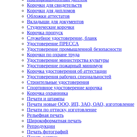
Корочки для свидетельств
Корочки для дипломов
Обложки аттестатов
Вкладыши для документов
Студенческие корочки
Корочка пропуск
Служебное удостоверение, бланк
Удостоверение ПРЕССА
Удостоверение промышленной безопасности
Корочки по охране труда
Удостоверение министерства культуры
Удостоверение пожарный минимум
Корочка удостоверения об аттестации
Удостоверения рабочих специальностей
Строительные удостоверения
Спортивное удостоверение корочка
Корочка охранника
Печати и штампы
Печати новые ООО, ИП, ЗАО, ОАО, изготовление
Печати по оттиску, изготовление
Рельефная печать
Широкоформатная печать
Репродукции
Печать фотографий