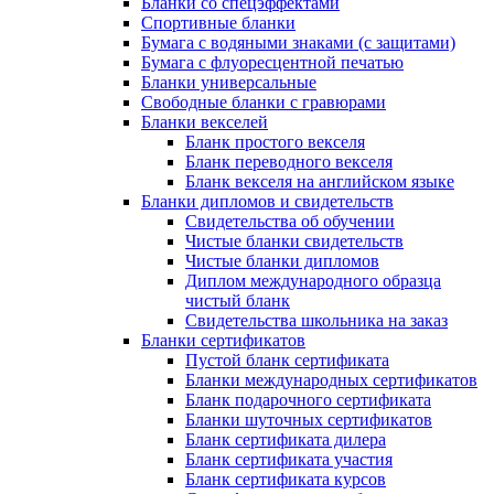
Бланки со спецэффектами
Спортивные бланки
Бумага с водяными знаками (с защитами)
Бумага с флуоресцентной печатью
Бланки универсальные
Свободные бланки с гравюрами
Бланки векселей
Бланк простого векселя
Бланк переводного векселя
Бланк векселя на английском языке
Бланки дипломов и свидетельств
Свидетельства об обучении
Чистые бланки свидетельств
Чистые бланки дипломов
Диплом международного образца
чистый бланк
Свидетельства школьника на заказ
Бланки сертификатов
Пустой бланк сертификата
Бланки международных сертификатов
Бланк подарочного сертификата
Бланки шуточных сертификатов
Бланк сертификата дилера
Бланк сертификата участия
Бланк сертификата курсов