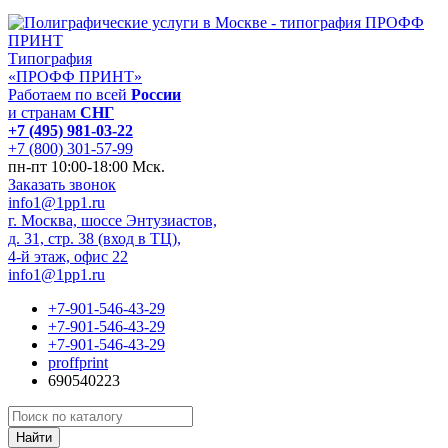
Типография
«ПРОФФ ПРИНТ»
Работаем по всей
России
и странам
СНГ
+7 (495) 981-03-22
+7 (800) 301-57-99
пн-пт 10:00-18:00 Мск.
Заказать звонок
info1@1pp1.ru
г. Москва, шоссе Энтузиастов,
д. 31, стр. 38 (вход в ТЦ),
4-й этаж, офис 22
info1@1pp1.ru
+7-901-546-43-29
+7-901-546-43-29
+7-901-546-43-29
proffprint
690540223