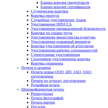
Бланки корочек свидетельств
Бланки корочек сертификатов
Студенческие корочки
Корочка пропуск
Служебное удостоверение, бланк
Удостоверение ПРЕССА
Удостоверение промышленной безопасности
Корочки по охране труда
Удостоверение министерства культуры
Удостоверение пожарный минимум
Корочка удостоверения об аттестации
Удостоверения рабочих специальностей
Строительные удостоверения
Спортивное удостоверение корочка
Корочка охранника
Печати и штампы
Печати новые ООО, ИП, ЗАО, ОАО,
изготовление
Печати по оттиску, изготовление
Рельефная печать
Широкоформатная печать
Репродукции
Печать фотографий
Печать картин
Постеры