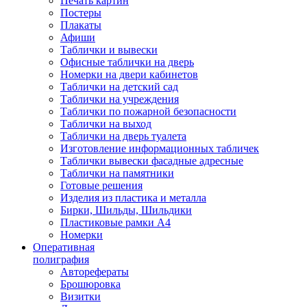
Печать картин
Постеры
Плакаты
Афиши
Таблички и вывески
Офисные таблички на дверь
Номерки на двери кабинетов
Таблички на детский сад
Таблички на учреждения
Таблички по пожарной безопасности
Таблички на выход
Таблички на дверь туалета
Изготовление информационных табличек
Таблички вывески фасадные адресные
Таблички на памятники
Готовые решения
Изделия из пластика и металла
Бирки, Шильды, Шильдики
Пластиковые рамки А4
Номерки
Оперативная
полиграфия
Авторефераты
Брошюровка
Визитки