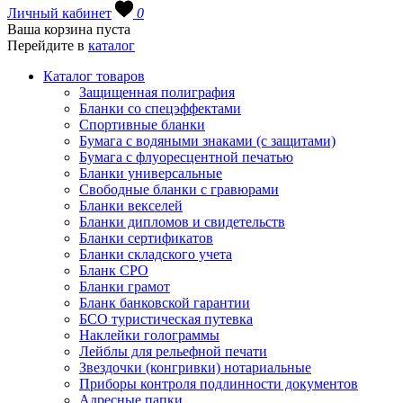
Личный кабинет
0
Ваша корзина пуста
Перейдите в
каталог
Каталог товаров
Защищенная полиграфия
Бланки со спецэффектами
Спортивные бланки
Бумага с водяными знаками (с защитами)
Бумага с флуоресцентной печатью
Бланки универсальные
Свободные бланки с гравюрами
Бланки векселей
Бланки дипломов и свидетельств
Бланки сертификатов
Бланки складского учета
Бланк СРО
Бланки грамот
Бланк банковской гарантии
БСО туристическая путевка
Наклейки голограммы
Лейблы для рельефной печати
Звездочки (конгривки) нотариальные
Приборы контроля подлинности документов
Адресные папки