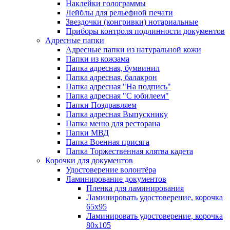
Наклейки голограммы
Лейблы для рельефной печати
Звездочки (конгривки) нотариальные
Приборы контроля подлинности документов
Адресные папки
Адресные папки из натуральной кожи
Папки из кожзама
Папка адресная, бумвинил
Папка адресная, балакрон
Папка адресная "На подпись"
Папка адресная "C юбилеем"
Папки Поздравляем
Папка адресная Выпускнику
Папка меню для ресторана
Папки МВД
Папка Военная присяга
Папка Торжественная клятва кадета
Корочки для документов
Удостоверение волонтёра
Ламинирование документов
Пленка для ламинирования
Ламинировать удостоверение, корочка
65х95
Ламинировать удостоверение, корочка
80х105