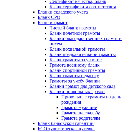
Сертификат качества, бланк
Бланк сертификата соответствия
Бланки складского учета
Бланк СРО
Бланки грамот
Чистый бланк грамоты
Бланк почетной грамоты
Бланки благодарственных грамот и
писем
Бланк похвальной грамоты
Бланк поздравительной грамоты
Бланк грамоты за участие
Грамота военному бланк
Бланк спортивной грамоты
Бланк грамоты педагогу
Грамоты за учебу бланки
Бланки грамот для детского сада
Бланки прикольных грамот
Прикольные грамоты на день
рождения
Грамота мужчине
Грамота на свадьбу
Грамота родителям
Бланк банковской гарантии
БСО туристическая путевка