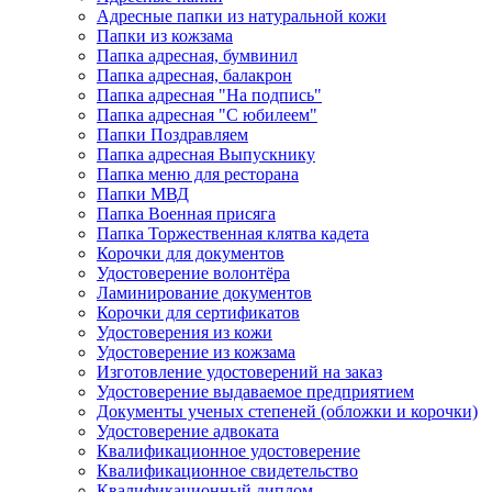
Адресные папки из натуральной кожи
Папки из кожзама
Папка адресная, бумвинил
Папка адресная, балакрон
Папка адресная "На подпись"
Папка адресная "C юбилеем"
Папки Поздравляем
Папка адресная Выпускнику
Папка меню для ресторана
Папки МВД
Папка Военная присяга
Папка Торжественная клятва кадета
Корочки для документов
Удостоверение волонтёра
Ламинирование документов
Корочки для сертификатов
Удостоверения из кожи
Удостоверение из кожзама
Изготовление удостоверений на заказ
Удостоверение выдаваемое предприятием
Документы ученых степеней (обложки и корочки)
Удостоверение адвоката
Квалификационное удостоверение
Квалификационное свидетельство
Квалификационный диплом