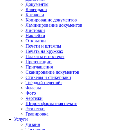
Документы
Календари
Каталоги
Копирование документов
Ламинирование документов
Листовки
Наклейки
Открытки
Печати и штампы
Печать на кружках
Плакаты и постеры
Презентации
Приглашения
Сканирование документов
Стикеры и стикерпаки
Твёрдый переплёт
Флаеры
Фото
Чертежи
Широкоформатная печать
Этикетки
Гравировка
Услуги
Дизайн
Тиснение