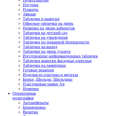
Печать картин
Постеры
Плакаты
Афиши
Таблички и вывески
Офисные таблички на дверь
Номерки на двери кабинетов
Таблички на детский сад
Таблички на учреждения
Таблички по пожарной безопасности
Таблички на выход
Таблички на дверь туалета
Изготовление информационных табличек
Таблички вывески фасадные адресные
Таблички на памятники
Готовые решения
Изделия из пластика и металла
Бирки, Шильды, Шильдики
Пластиковые рамки А4
Номерки
Оперативная
полиграфия
Авторефераты
Брошюровка
Визитки