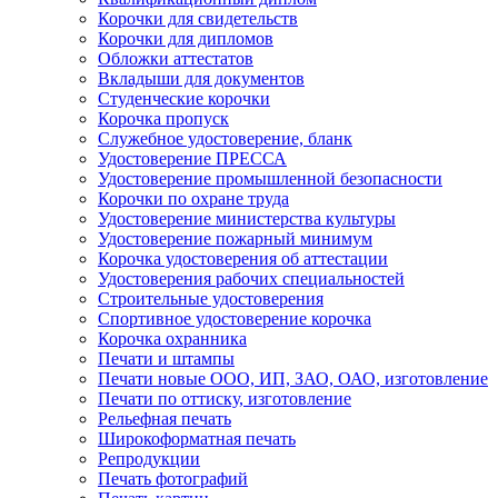
Корочки для свидетельств
Корочки для дипломов
Обложки аттестатов
Вкладыши для документов
Студенческие корочки
Корочка пропуск
Служебное удостоверение, бланк
Удостоверение ПРЕССА
Удостоверение промышленной безопасности
Корочки по охране труда
Удостоверение министерства культуры
Удостоверение пожарный минимум
Корочка удостоверения об аттестации
Удостоверения рабочих специальностей
Строительные удостоверения
Спортивное удостоверение корочка
Корочка охранника
Печати и штампы
Печати новые ООО, ИП, ЗАО, ОАО, изготовление
Печати по оттиску, изготовление
Рельефная печать
Широкоформатная печать
Репродукции
Печать фотографий