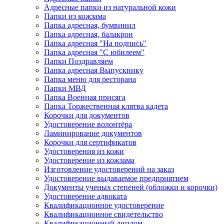
Адресные папки из натуральной кожи
Папки из кожзама
Папка адресная, бумвинил
Папка адресная, балакрон
Папка адресная "На подпись"
Папка адресная "C юбилеем"
Папки Поздравляем
Папка адресная Выпускнику
Папка меню для ресторана
Папки МВД
Папка Военная присяга
Папка Торжественная клятва кадета
Корочки для документов
Удостоверение волонтёра
Ламинирование документов
Корочки для сертификатов
Удостоверения из кожи
Удостоверение из кожзама
Изготовление удостоверений на заказ
Удостоверение выдаваемое предприятием
Документы ученых степеней (обложки и корочки)
Удостоверение адвоката
Квалификационное удостоверение
Квалификационное свидетельство
Квалификационный диплом