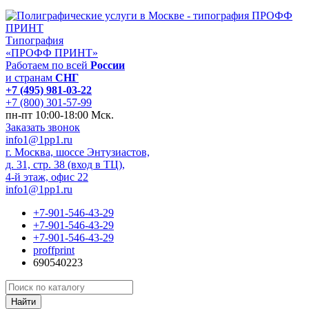
Типография
«ПРОФФ ПРИНТ»
Работаем по всей
России
и странам
СНГ
+7 (495) 981-03-22
+7 (800) 301-57-99
пн-пт 10:00-18:00 Мск.
Заказать звонок
info1@1pp1.ru
г. Москва, шоссе Энтузиастов,
д. 31, стр. 38 (вход в ТЦ),
4-й этаж, офис 22
info1@1pp1.ru
+7-901-546-43-29
+7-901-546-43-29
+7-901-546-43-29
proffprint
690540223