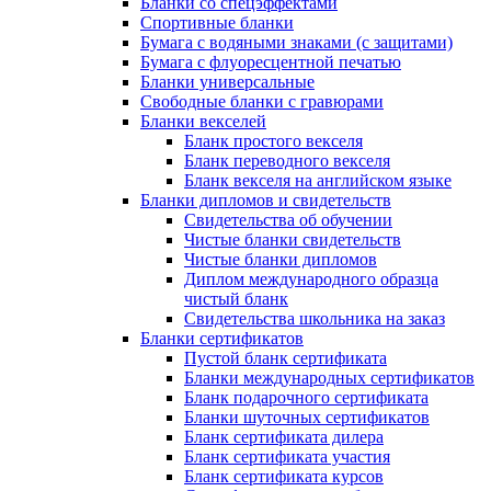
Бланки со спецэффектами
Спортивные бланки
Бумага с водяными знаками (с защитами)
Бумага с флуоресцентной печатью
Бланки универсальные
Свободные бланки с гравюрами
Бланки векселей
Бланк простого векселя
Бланк переводного векселя
Бланк векселя на английском языке
Бланки дипломов и свидетельств
Свидетельства об обучении
Чистые бланки свидетельств
Чистые бланки дипломов
Диплом международного образца
чистый бланк
Свидетельства школьника на заказ
Бланки сертификатов
Пустой бланк сертификата
Бланки международных сертификатов
Бланк подарочного сертификата
Бланки шуточных сертификатов
Бланк сертификата дилера
Бланк сертификата участия
Бланк сертификата курсов