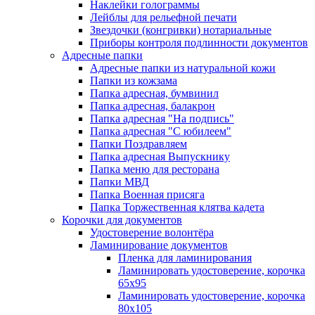
Наклейки голограммы
Лейблы для рельефной печати
Звездочки (конгривки) нотариальные
Приборы контроля подлинности документов
Адресные папки
Адресные папки из натуральной кожи
Папки из кожзама
Папка адресная, бумвинил
Папка адресная, балакрон
Папка адресная "На подпись"
Папка адресная "C юбилеем"
Папки Поздравляем
Папка адресная Выпускнику
Папка меню для ресторана
Папки МВД
Папка Военная присяга
Папка Торжественная клятва кадета
Корочки для документов
Удостоверение волонтёра
Ламинирование документов
Пленка для ламинирования
Ламинировать удостоверение, корочка
65х95
Ламинировать удостоверение, корочка
80х105