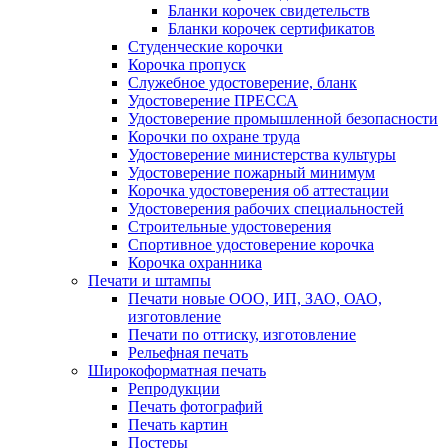
Бланки корочек свидетельств
Бланки корочек сертификатов
Студенческие корочки
Корочка пропуск
Служебное удостоверение, бланк
Удостоверение ПРЕССА
Удостоверение промышленной безопасности
Корочки по охране труда
Удостоверение министерства культуры
Удостоверение пожарный минимум
Корочка удостоверения об аттестации
Удостоверения рабочих специальностей
Строительные удостоверения
Спортивное удостоверение корочка
Корочка охранника
Печати и штампы
Печати новые ООО, ИП, ЗАО, ОАО,
изготовление
Печати по оттиску, изготовление
Рельефная печать
Широкоформатная печать
Репродукции
Печать фотографий
Печать картин
Постеры