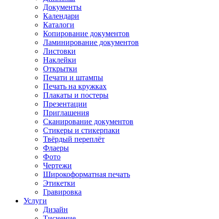
Документы
Календари
Каталоги
Копирование документов
Ламинирование документов
Листовки
Наклейки
Открытки
Печати и штампы
Печать на кружках
Плакаты и постеры
Презентации
Приглашения
Сканирование документов
Стикеры и стикерпаки
Твёрдый переплёт
Флаеры
Фото
Чертежи
Широкоформатная печать
Этикетки
Гравировка
Услуги
Дизайн
Тиснение