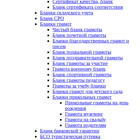
Сертификат качества, бланк
Бланк сертификата соответствия
Бланки складского учета
Бланк СРО
Бланки грамот
Чистый бланк грамоты
Бланк почетной грамоты
Бланки благодарственных грамот и
писем
Бланк похвальной грамоты
Бланк поздравительной грамоты
Бланк грамоты за участие
Грамота военному бланк
Бланк спортивной грамоты
Бланк грамоты педагогу
Грамоты за учебу бланки
Бланки грамот для детского сада
Бланки прикольных грамот
Прикольные грамоты на день
рождения
Грамота мужчине
Грамота на свадьбу
Грамота родителям
Бланк банковской гарантии
БСО туристическая путевка