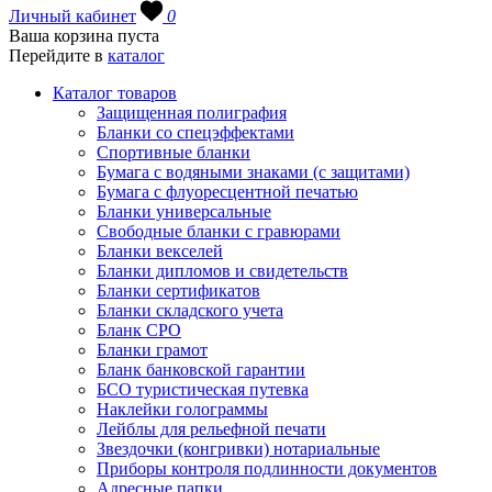
Личный кабинет
0
Ваша корзина пуста
Перейдите в
каталог
Каталог товаров
Защищенная полиграфия
Бланки со спецэффектами
Спортивные бланки
Бумага с водяными знаками (с защитами)
Бумага с флуоресцентной печатью
Бланки универсальные
Свободные бланки с гравюрами
Бланки векселей
Бланки дипломов и свидетельств
Бланки сертификатов
Бланки складского учета
Бланк СРО
Бланки грамот
Бланк банковской гарантии
БСО туристическая путевка
Наклейки голограммы
Лейблы для рельефной печати
Звездочки (конгривки) нотариальные
Приборы контроля подлинности документов
Адресные папки