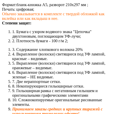
Формат:бланк-книжка А5, разворот 210х297 мм ;
Печать: цифровая;
Обычно заказывается в комплекте с твердой обложкой как
вклейка или как вкладыш в нее.
Степени защит:
1. Бумага с узором водяного знака "Цепочка"
двухтоновым, поглощающим УФ-лучи;
2. Плотность бумаги - 100 г/м 2;
3. Содержание хлопкового волокна 20%
4. Вкрапление (волоски) светящиеся под УФ лампой,
красные – видимые.
5. Вкрапление (волоски) светящиеся под УФ лампой,
оранжевые – видимые.
6. Вкрапление (волоски) светящиеся под УФ лампой,
зеленые – НЕ видимые.
7. Две нераппортные сетки.
8. Некопирующиеся гильоширные сетки.
9. Гильоширная рамка с негативным гильошем и
оригинальными графическими элементами
10. Сложнокопируемые оригинальные рисованные
элементы.
Принимаем заказы средних и крупных тиражей с
использованием технологии офсета!