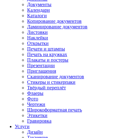
Документы
Календари
Каталоги
Копирование документов
Ламинирование документов
Листовки
Наклейки
Открытки
Печати и штампы
Печать на кружках
Плакаты и постеры
Презентации
Приглашения
Сканирование документов
Стикеры и стикерпаки
Твёрдый переплёт
Флаеры
Фото
Чертежи
Широкоформатная печать
Этикетки
Гравировка
Услуги
Дизайн
Тиснение