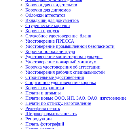
Корочки для свидетельств
Корочки для дипломов
Обложки аттестатов
Вкладыши для документов
Студенческие корочки
Корочка пропуск
Служебное удостоверение, бланк
Удостоверение ПРЕССА
Удостоверение промышленной безопасности
Корочки по охране труда
Удостоверение министерства культуры
Удостоверение пожарный минимум
Корочка удостоверения об аттестации
Удостоверения рабочих специальностей
Строительные удостоверения
Спортивное удостоверение корочка
Корочка охранника
Печати и штампы
Печати новые ООО, ИП, ЗАО, ОАО, изготовление
Печати по оттиску, изготовление
Рельефная печать
Широкоформатная печать
Репродукции
Печать фотографий