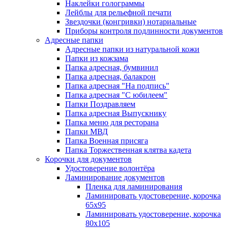
Наклейки голограммы
Лейблы для рельефной печати
Звездочки (конгривки) нотариальные
Приборы контроля подлинности документов
Адресные папки
Адресные папки из натуральной кожи
Папки из кожзама
Папка адресная, бумвинил
Папка адресная, балакрон
Папка адресная "На подпись"
Папка адресная "C юбилеем"
Папки Поздравляем
Папка адресная Выпускнику
Папка меню для ресторана
Папки МВД
Папка Военная присяга
Папка Торжественная клятва кадета
Корочки для документов
Удостоверение волонтёра
Ламинирование документов
Пленка для ламинирования
Ламинировать удостоверение, корочка
65х95
Ламинировать удостоверение, корочка
80х105