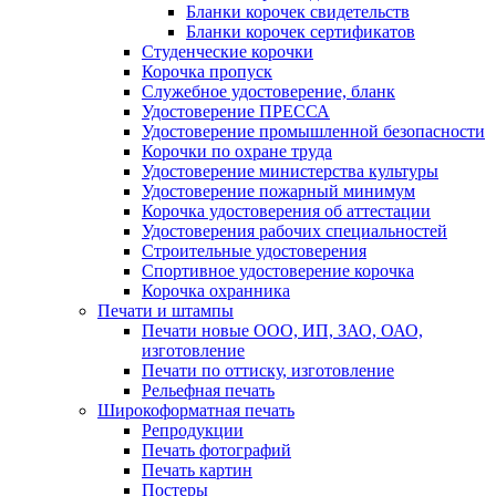
Бланки корочек свидетельств
Бланки корочек сертификатов
Студенческие корочки
Корочка пропуск
Служебное удостоверение, бланк
Удостоверение ПРЕССА
Удостоверение промышленной безопасности
Корочки по охране труда
Удостоверение министерства культуры
Удостоверение пожарный минимум
Корочка удостоверения об аттестации
Удостоверения рабочих специальностей
Строительные удостоверения
Спортивное удостоверение корочка
Корочка охранника
Печати и штампы
Печати новые ООО, ИП, ЗАО, ОАО,
изготовление
Печати по оттиску, изготовление
Рельефная печать
Широкоформатная печать
Репродукции
Печать фотографий
Печать картин
Постеры