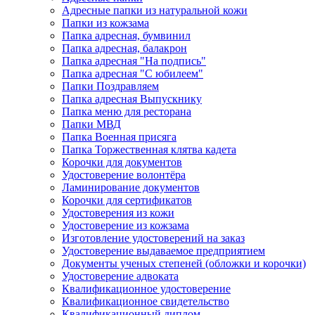
Адресные папки из натуральной кожи
Папки из кожзама
Папка адресная, бумвинил
Папка адресная, балакрон
Папка адресная "На подпись"
Папка адресная "C юбилеем"
Папки Поздравляем
Папка адресная Выпускнику
Папка меню для ресторана
Папки МВД
Папка Военная присяга
Папка Торжественная клятва кадета
Корочки для документов
Удостоверение волонтёра
Ламинирование документов
Корочки для сертификатов
Удостоверения из кожи
Удостоверение из кожзама
Изготовление удостоверений на заказ
Удостоверение выдаваемое предприятием
Документы ученых степеней (обложки и корочки)
Удостоверение адвоката
Квалификационное удостоверение
Квалификационное свидетельство
Квалификационный диплом