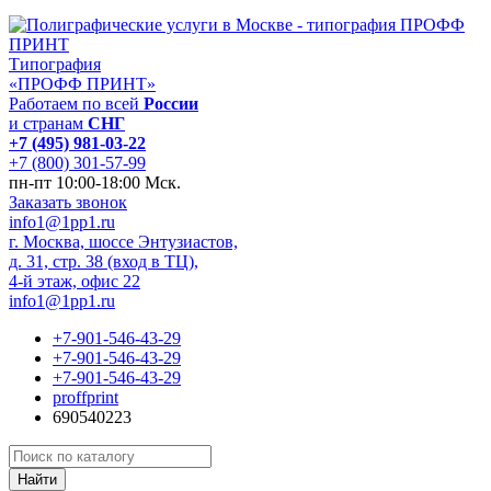
Типография
«ПРОФФ ПРИНТ»
Работаем по всей
России
и странам
СНГ
+7 (495) 981-03-22
+7 (800) 301-57-99
пн-пт 10:00-18:00 Мск.
Заказать звонок
info1@1pp1.ru
г. Москва, шоссе Энтузиастов,
д. 31, стр. 38 (вход в ТЦ),
4-й этаж, офис 22
info1@1pp1.ru
+7-901-546-43-29
+7-901-546-43-29
+7-901-546-43-29
proffprint
690540223