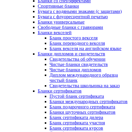
Бланки со спецэффектами
Спортивные бланки
Бумага с водяными знаками (с защитами)
Бумага с флуоресцентной печатью
Бланки универсальные
Свободные бланки с гравюрами
Бланки векселей
Бланк простого векселя
Бланк переводного векселя
Бланк векселя на английском языке
Бланки дипломов и свидетельств
Свидетельства об обучении
Чистые бланки свидетельств
Чистые бланки дипломов
Диплом международного образца
чистый бланк
Свидетельства школьника на заказ
Бланки сертификатов
Пустой бланк сертификата
Бланки международных сертификатов
Бланк подарочного сертификата
Бланки шуточных сертификатов
Бланк сертификата дилера
Бланк сертификата участия
Бланк сертификата курсов