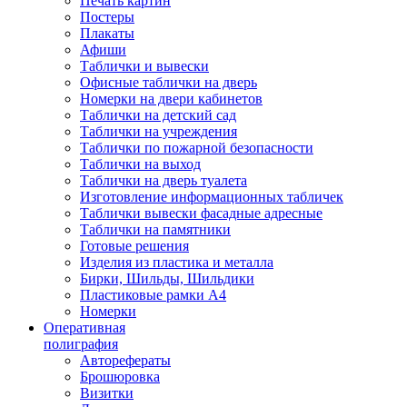
Печать картин
Постеры
Плакаты
Афиши
Таблички и вывески
Офисные таблички на дверь
Номерки на двери кабинетов
Таблички на детский сад
Таблички на учреждения
Таблички по пожарной безопасности
Таблички на выход
Таблички на дверь туалета
Изготовление информационных табличек
Таблички вывески фасадные адресные
Таблички на памятники
Готовые решения
Изделия из пластика и металла
Бирки, Шильды, Шильдики
Пластиковые рамки А4
Номерки
Оперативная
полиграфия
Авторефераты
Брошюровка
Визитки