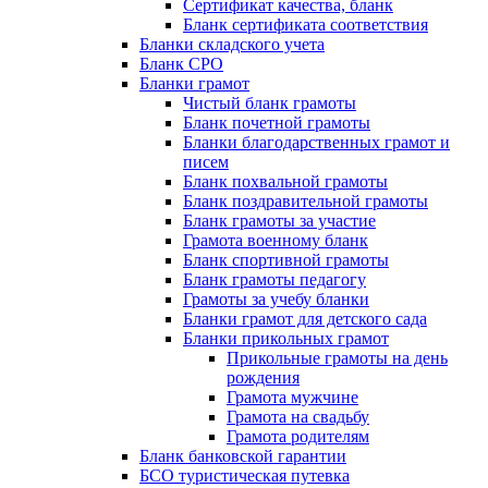
Сертификат качества, бланк
Бланк сертификата соответствия
Бланки складского учета
Бланк СРО
Бланки грамот
Чистый бланк грамоты
Бланк почетной грамоты
Бланки благодарственных грамот и
писем
Бланк похвальной грамоты
Бланк поздравительной грамоты
Бланк грамоты за участие
Грамота военному бланк
Бланк спортивной грамоты
Бланк грамоты педагогу
Грамоты за учебу бланки
Бланки грамот для детского сада
Бланки прикольных грамот
Прикольные грамоты на день
рождения
Грамота мужчине
Грамота на свадьбу
Грамота родителям
Бланк банковской гарантии
БСО туристическая путевка