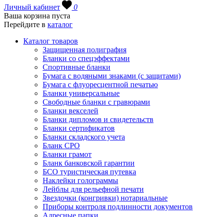
Личный кабинет
0
Ваша корзина пуста
Перейдите в
каталог
Каталог товаров
Защищенная полиграфия
Бланки со спецэффектами
Спортивные бланки
Бумага с водяными знаками (с защитами)
Бумага с флуоресцентной печатью
Бланки универсальные
Свободные бланки с гравюрами
Бланки векселей
Бланки дипломов и свидетельств
Бланки сертификатов
Бланки складского учета
Бланк СРО
Бланки грамот
Бланк банковской гарантии
БСО туристическая путевка
Наклейки голограммы
Лейблы для рельефной печати
Звездочки (конгривки) нотариальные
Приборы контроля подлинности документов
Адресные папки