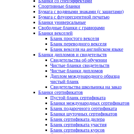
Бланки со спецэффектами
Спортивные бланки
Бумага с водяными знаками (с защитами)
Бумага с флуоресцентной печатью
Бланки универсальные
Свободные бланки с гравюрами
Бланки векселей
Бланк простого векселя
Бланк переводного векселя
Бланк векселя на английском языке
Бланки дипломов и свидетельств
Свидетельства об обучении
Чистые бланки свидетельств
Чистые бланки дипломов
Диплом международного образца
чистый бланк
Свидетельства школьника на заказ
Бланки сертификатов
Пустой бланк сертификата
Бланки международных сертификатов
Бланк подарочного сертификата
Бланки шуточных сертификатов
Бланк сертификата дилера
Бланк сертификата участия
Бланк сертификата курсов