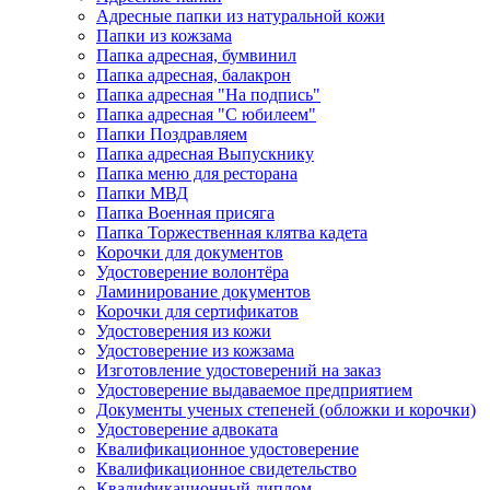
Адресные папки из натуральной кожи
Папки из кожзама
Папка адресная, бумвинил
Папка адресная, балакрон
Папка адресная "На подпись"
Папка адресная "C юбилеем"
Папки Поздравляем
Папка адресная Выпускнику
Папка меню для ресторана
Папки МВД
Папка Военная присяга
Папка Торжественная клятва кадета
Корочки для документов
Удостоверение волонтёра
Ламинирование документов
Корочки для сертификатов
Удостоверения из кожи
Удостоверение из кожзама
Изготовление удостоверений на заказ
Удостоверение выдаваемое предприятием
Документы ученых степеней (обложки и корочки)
Удостоверение адвоката
Квалификационное удостоверение
Квалификационное свидетельство
Квалификационный диплом