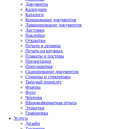
Документы
Календари
Каталоги
Копирование документов
Ламинирование документов
Листовки
Наклейки
Открытки
Печати и штампы
Печать на кружках
Плакаты и постеры
Презентации
Приглашения
Сканирование документов
Стикеры и стикерпаки
Твёрдый переплёт
Флаеры
Фото
Чертежи
Широкоформатная печать
Этикетки
Гравировка
Услуги
Дизайн
Тиснение