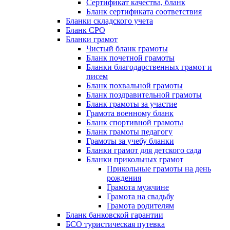
Сертификат качества, бланк
Бланк сертификата соответствия
Бланки складского учета
Бланк СРО
Бланки грамот
Чистый бланк грамоты
Бланк почетной грамоты
Бланки благодарственных грамот и
писем
Бланк похвальной грамоты
Бланк поздравительной грамоты
Бланк грамоты за участие
Грамота военному бланк
Бланк спортивной грамоты
Бланк грамоты педагогу
Грамоты за учебу бланки
Бланки грамот для детского сада
Бланки прикольных грамот
Прикольные грамоты на день
рождения
Грамота мужчине
Грамота на свадьбу
Грамота родителям
Бланк банковской гарантии
БСО туристическая путевка