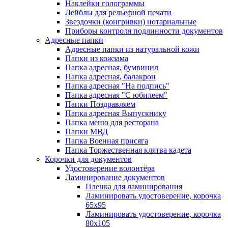
Наклейки голограммы
Лейблы для рельефной печати
Звездочки (конгривки) нотариальные
Приборы контроля подлинности документов
Адресные папки
Адресные папки из натуральной кожи
Папки из кожзама
Папка адресная, бумвинил
Папка адресная, балакрон
Папка адресная "На подпись"
Папка адресная "C юбилеем"
Папки Поздравляем
Папка адресная Выпускнику
Папка меню для ресторана
Папки МВД
Папка Военная присяга
Папка Торжественная клятва кадета
Корочки для документов
Удостоверение волонтёра
Ламинирование документов
Пленка для ламинирования
Ламинировать удостоверение, корочка
65х95
Ламинировать удостоверение, корочка
80х105