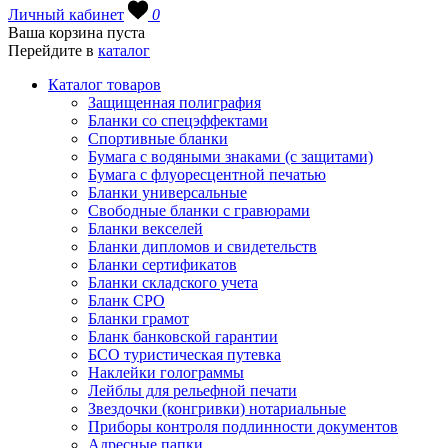
Личный кабинет
0
Ваша корзина пуста
Перейдите в
каталог
Каталог товаров
Защищенная полиграфия
Бланки со спецэффектами
Спортивные бланки
Бумага с водяными знаками (с защитами)
Бумага с флуоресцентной печатью
Бланки универсальные
Свободные бланки с гравюрами
Бланки векселей
Бланки дипломов и свидетельств
Бланки сертификатов
Бланки складского учета
Бланк СРО
Бланки грамот
Бланк банковской гарантии
БСО туристическая путевка
Наклейки голограммы
Лейблы для рельефной печати
Звездочки (конгривки) нотариальные
Приборы контроля подлинности документов
Адресные папки