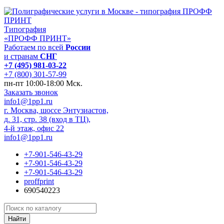
Типография
«ПРОФФ ПРИНТ»
Работаем по всей
России
и странам
СНГ
+7 (495) 981-03-22
+7 (800) 301-57-99
пн-пт 10:00-18:00 Мск.
Заказать звонок
info1@1pp1.ru
г. Москва, шоссе Энтузиастов,
д. 31, стр. 38 (вход в ТЦ),
4-й этаж, офис 22
info1@1pp1.ru
+7-901-546-43-29
+7-901-546-43-29
+7-901-546-43-29
proffprint
690540223