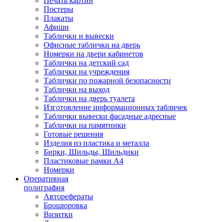
Печать картин
Постеры
Плакаты
Афиши
Таблички и вывески
Офисные таблички на дверь
Номерки на двери кабинетов
Таблички на детский сад
Таблички на учреждения
Таблички по пожарной безопасности
Таблички на выход
Таблички на дверь туалета
Изготовление информационных табличек
Таблички вывески фасадные адресные
Таблички на памятники
Готовые решения
Изделия из пластика и металла
Бирки, Шильды, Шильдики
Пластиковые рамки А4
Номерки
Оперативная
полиграфия
Авторефераты
Брошюровка
Визитки