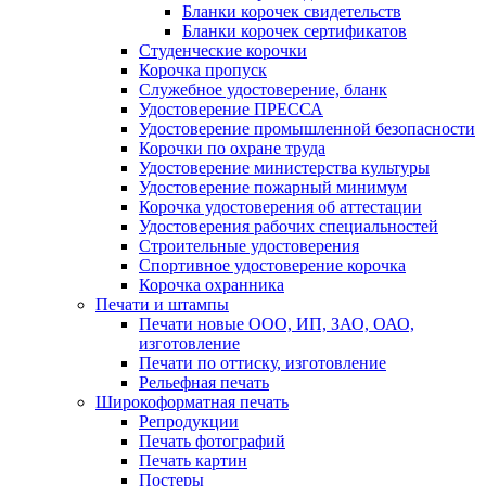
Бланки корочек свидетельств
Бланки корочек сертификатов
Студенческие корочки
Корочка пропуск
Служебное удостоверение, бланк
Удостоверение ПРЕССА
Удостоверение промышленной безопасности
Корочки по охране труда
Удостоверение министерства культуры
Удостоверение пожарный минимум
Корочка удостоверения об аттестации
Удостоверения рабочих специальностей
Строительные удостоверения
Спортивное удостоверение корочка
Корочка охранника
Печати и штампы
Печати новые ООО, ИП, ЗАО, ОАО,
изготовление
Печати по оттиску, изготовление
Рельефная печать
Широкоформатная печать
Репродукции
Печать фотографий
Печать картин
Постеры