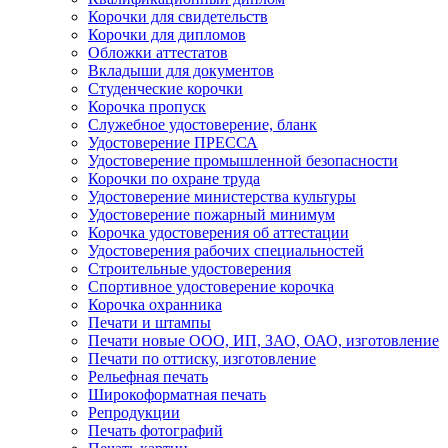
Корочки для свидетельств
Корочки для дипломов
Обложки аттестатов
Вкладыши для документов
Студенческие корочки
Корочка пропуск
Служебное удостоверение, бланк
Удостоверение ПРЕССА
Удостоверение промышленной безопасности
Корочки по охране труда
Удостоверение министерства культуры
Удостоверение пожарный минимум
Корочка удостоверения об аттестации
Удостоверения рабочих специальностей
Строительные удостоверения
Спортивное удостоверение корочка
Корочка охранника
Печати и штампы
Печати новые ООО, ИП, ЗАО, ОАО, изготовление
Печати по оттиску, изготовление
Рельефная печать
Широкоформатная печать
Репродукции
Печать фотографий