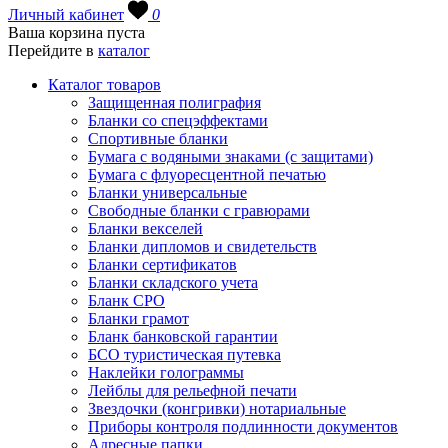
Личный кабинет
0
Ваша корзина пуста
Перейдите в
каталог
Каталог товаров
Защищенная полиграфия
Бланки со спецэффектами
Спортивные бланки
Бумага с водяными знаками (с защитами)
Бумага с флуоресцентной печатью
Бланки универсальные
Свободные бланки с гравюрами
Бланки векселей
Бланки дипломов и свидетельств
Бланки сертификатов
Бланки складского учета
Бланк СРО
Бланки грамот
Бланк банковской гарантии
БСО туристическая путевка
Наклейки голограммы
Лейблы для рельефной печати
Звездочки (конгривки) нотариальные
Приборы контроля подлинности документов
Адресные папки