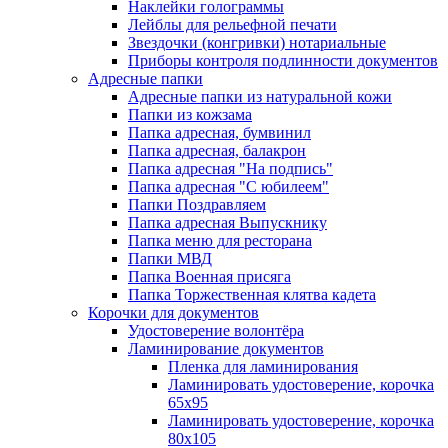
Наклейки голограммы
Лейблы для рельефной печати
Звездочки (конгривки) нотариальные
Приборы контроля подлинности документов
Адресные папки
Адресные папки из натуральной кожи
Папки из кожзама
Папка адресная, бумвинил
Папка адресная, балакрон
Папка адресная "На подпись"
Папка адресная "C юбилеем"
Папки Поздравляем
Папка адресная Выпускнику
Папка меню для ресторана
Папки МВД
Папка Военная присяга
Папка Торжественная клятва кадета
Корочки для документов
Удостоверение волонтёра
Ламинирование документов
Пленка для ламинирования
Ламинировать удостоверение, корочка
65х95
Ламинировать удостоверение, корочка
80х105