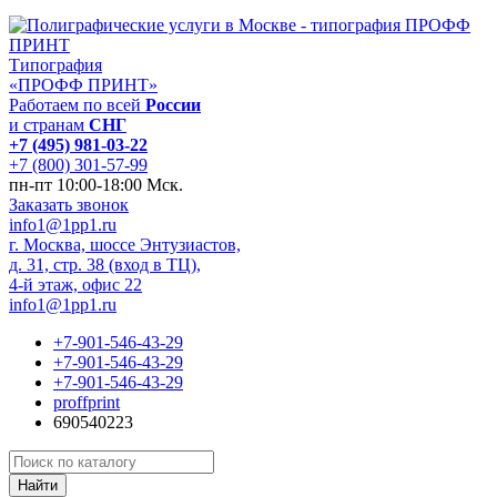
Типография
«ПРОФФ ПРИНТ»
Работаем по всей
России
и странам
СНГ
+7 (495) 981-03-22
+7 (800) 301-57-99
пн-пт 10:00-18:00 Мск.
Заказать звонок
info1@1pp1.ru
г. Москва, шоссе Энтузиастов,
д. 31, стр. 38 (вход в ТЦ),
4-й этаж, офис 22
info1@1pp1.ru
+7-901-546-43-29
+7-901-546-43-29
+7-901-546-43-29
proffprint
690540223