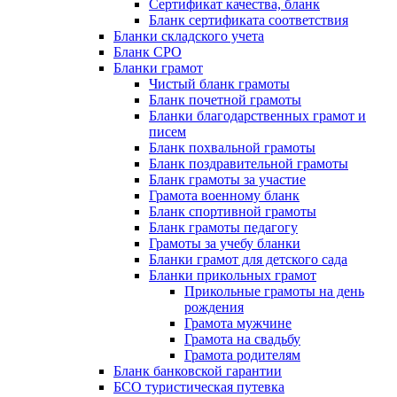
Сертификат качества, бланк
Бланк сертификата соответствия
Бланки складского учета
Бланк СРО
Бланки грамот
Чистый бланк грамоты
Бланк почетной грамоты
Бланки благодарственных грамот и
писем
Бланк похвальной грамоты
Бланк поздравительной грамоты
Бланк грамоты за участие
Грамота военному бланк
Бланк спортивной грамоты
Бланк грамоты педагогу
Грамоты за учебу бланки
Бланки грамот для детского сада
Бланки прикольных грамот
Прикольные грамоты на день
рождения
Грамота мужчине
Грамота на свадьбу
Грамота родителям
Бланк банковской гарантии
БСО туристическая путевка