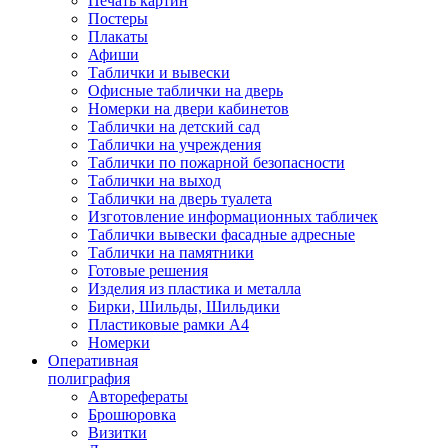
Печать картин
Постеры
Плакаты
Афиши
Таблички и вывески
Офисные таблички на дверь
Номерки на двери кабинетов
Таблички на детский сад
Таблички на учреждения
Таблички по пожарной безопасности
Таблички на выход
Таблички на дверь туалета
Изготовление информационных табличек
Таблички вывески фасадные адресные
Таблички на памятники
Готовые решения
Изделия из пластика и металла
Бирки, Шильды, Шильдики
Пластиковые рамки А4
Номерки
Оперативная
полиграфия
Авторефераты
Брошюровка
Визитки