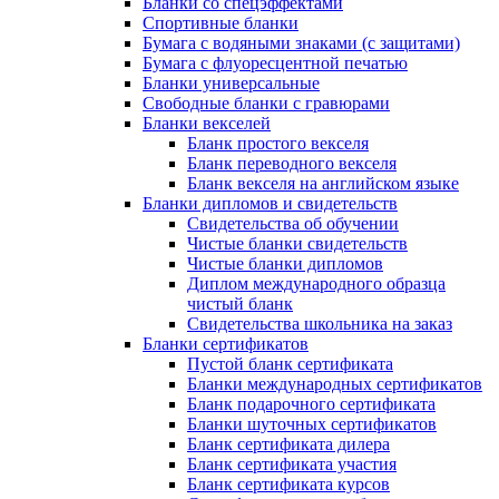
Бланки со спецэффектами
Спортивные бланки
Бумага с водяными знаками (с защитами)
Бумага с флуоресцентной печатью
Бланки универсальные
Свободные бланки с гравюрами
Бланки векселей
Бланк простого векселя
Бланк переводного векселя
Бланк векселя на английском языке
Бланки дипломов и свидетельств
Свидетельства об обучении
Чистые бланки свидетельств
Чистые бланки дипломов
Диплом международного образца
чистый бланк
Свидетельства школьника на заказ
Бланки сертификатов
Пустой бланк сертификата
Бланки международных сертификатов
Бланк подарочного сертификата
Бланки шуточных сертификатов
Бланк сертификата дилера
Бланк сертификата участия
Бланк сертификата курсов