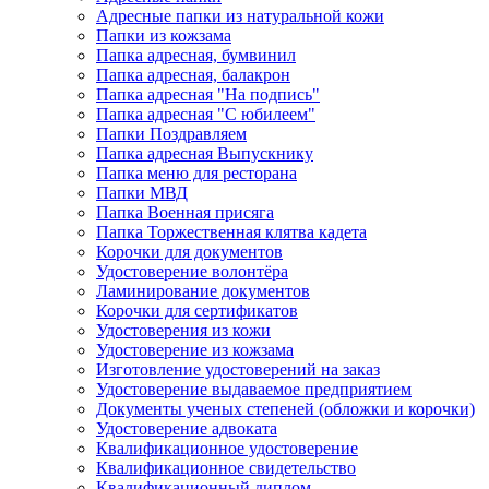
Адресные папки из натуральной кожи
Папки из кожзама
Папка адресная, бумвинил
Папка адресная, балакрон
Папка адресная "На подпись"
Папка адресная "C юбилеем"
Папки Поздравляем
Папка адресная Выпускнику
Папка меню для ресторана
Папки МВД
Папка Военная присяга
Папка Торжественная клятва кадета
Корочки для документов
Удостоверение волонтёра
Ламинирование документов
Корочки для сертификатов
Удостоверения из кожи
Удостоверение из кожзама
Изготовление удостоверений на заказ
Удостоверение выдаваемое предприятием
Документы ученых степеней (обложки и корочки)
Удостоверение адвоката
Квалификационное удостоверение
Квалификационное свидетельство
Квалификационный диплом