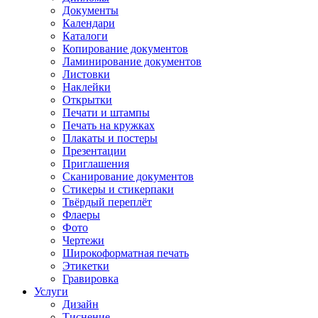
Документы
Календари
Каталоги
Копирование документов
Ламинирование документов
Листовки
Наклейки
Открытки
Печати и штампы
Печать на кружках
Плакаты и постеры
Презентации
Приглашения
Сканирование документов
Стикеры и стикерпаки
Твёрдый переплёт
Флаеры
Фото
Чертежи
Широкоформатная печать
Этикетки
Гравировка
Услуги
Дизайн
Тиснение