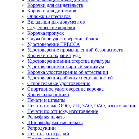
Корочки для свидетельств
Корочки для дипломов
Обложки аттестатов
Вкладыши для документов
Студенческие корочки
Корочка пропуск
Служебное удостоверение, бланк
Удостоверение ПРЕССА
Удостоверение промышленной безопасности
Корочки по охране труда
Удостоверение министерства культуры
Удостоверение пожарный минимум
Корочка удостоверения об аттестации
Удостоверения рабочих специальностей
Строительные удостоверения
Спортивное удостоверение корочка
Корочка охранника
Печати и штампы
Печати новые ООО, ИП, ЗАО, ОАО, изготовление
Печати по оттиску, изготовление
Рельефная печать
Широкоформатная печать
Репродукции
Печать фотографий