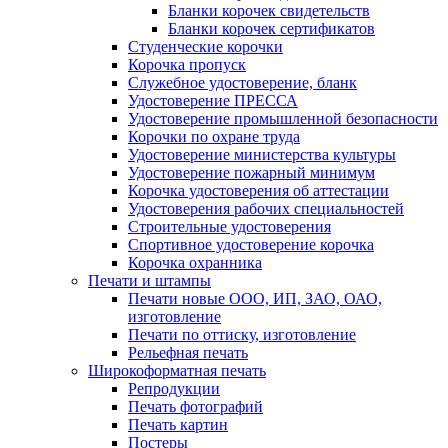
Бланки корочек свидетельств
Бланки корочек сертификатов
Студенческие корочки
Корочка пропуск
Служебное удостоверение, бланк
Удостоверение ПРЕССА
Удостоверение промышленной безопасности
Корочки по охране труда
Удостоверение министерства культуры
Удостоверение пожарный минимум
Корочка удостоверения об аттестации
Удостоверения рабочих специальностей
Строительные удостоверения
Спортивное удостоверение корочка
Корочка охранника
Печати и штампы
Печати новые ООО, ИП, ЗАО, ОАО,
изготовление
Печати по оттиску, изготовление
Рельефная печать
Широкоформатная печать
Репродукции
Печать фотографий
Печать картин
Постеры