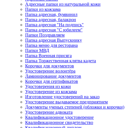
Адресные папки из натуральной кожи
Папки из кожзама
Папка адресная, бумвинил
Папка адресная, балакрон
Папка адресная "На подпись"
Папка адресная "C юбилеем"
Папки Поздравляем
Папка адресная Выпускнику
Папка меню для ресторана
Папки МВД
Папка Военная присяга
Папка Торжественная клятва кадета
Корочки для документов
Удостоверение волонтёра
Ламинирование документов
Корочки для сертификатов
Удостоверения из кожи
Удостоверение из кожзама
Изготовление удостоверений на заказ
Удостоверение выдаваемое предприятием
Документы ученых степеней (обложки и корочки)
Удостоверение адвоката
Квалификационное удостоверение
Квалификационное свидетельство
Квалификационный диплом