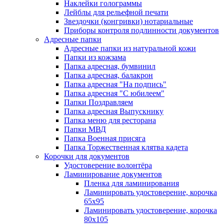
Наклейки голограммы
Лейблы для рельефной печати
Звездочки (конгривки) нотариальные
Приборы контроля подлинности документов
Адресные папки
Адресные папки из натуральной кожи
Папки из кожзама
Папка адресная, бумвинил
Папка адресная, балакрон
Папка адресная "На подпись"
Папка адресная "C юбилеем"
Папки Поздравляем
Папка адресная Выпускнику
Папка меню для ресторана
Папки МВД
Папка Военная присяга
Папка Торжественная клятва кадета
Корочки для документов
Удостоверение волонтёра
Ламинирование документов
Пленка для ламинирования
Ламинировать удостоверение, корочка
65х95
Ламинировать удостоверение, корочка
80х105