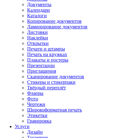
Документы
Календари
Каталоги
Копирование документов
Ламинирование документов
Листовки
Наклейки
Открытки
Печати и штампы
Печать на кружках
Плакаты и постеры
Презентации
Приглашения
Сканирование документов
Стикеры и стикерпаки
Твёрдый переплёт
Флаеры
Фото
Чертежи
Широкоформатная печать
Этикетки
Гравировка
Услуги
Дизайн
Тиснение