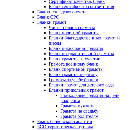
Сертификат качества, бланк
Бланк сертификата соответствия
Бланки складского учета
Бланк СРО
Бланки грамот
Чистый бланк грамоты
Бланк почетной грамоты
Бланки благодарственных грамот и
писем
Бланк похвальной грамоты
Бланк поздравительной грамоты
Бланк грамоты за участие
Грамота военному бланк
Бланк спортивной грамоты
Бланк грамоты педагогу
Грамоты за учебу бланки
Бланки грамот для детского сада
Бланки прикольных грамот
Прикольные грамоты на день
рождения
Грамота мужчине
Грамота на свадьбу
Грамота родителям
Бланк банковской гарантии
БСО туристическая путевка