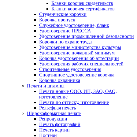
Бланки корочек свидетельств
Бланки корочек сертификатов
Студенческие корочки
Корочка пропуск
Служебное удостоверение, бланк
Удостоверение ПРЕССА
Удостоверение промышленной безопасности
Корочки по охране труда
Удостоверение министерства культуры
Удостоверение пожарный минимум
Корочка удостоверения об аттестации
Удостоверения рабочих специальностей
Строительные удостоверения
Спортивное удостоверение корочка
Корочка охранника
Печати и штампы
Печати новые ООО, ИП, ЗАО, ОАО,
изготовление
Печати по оттиску, изготовление
Рельефная печать
Широкоформатная печать
Репродукции
Печать фотографий
Печать картин
Постеры