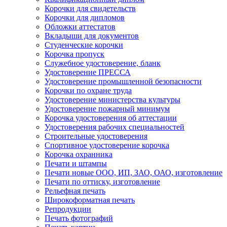
Корочки для свидетельств
Корочки для дипломов
Обложки аттестатов
Вкладыши для документов
Студенческие корочки
Корочка пропуск
Служебное удостоверение, бланк
Удостоверение ПРЕССА
Удостоверение промышленной безопасности
Корочки по охране труда
Удостоверение министерства культуры
Удостоверение пожарный минимум
Корочка удостоверения об аттестации
Удостоверения рабочих специальностей
Строительные удостоверения
Спортивное удостоверение корочка
Корочка охранника
Печати и штампы
Печати новые ООО, ИП, ЗАО, ОАО, изготовление
Печати по оттиску, изготовление
Рельефная печать
Широкоформатная печать
Репродукции
Печать фотографий