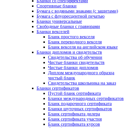
Бланки со спецэффектами
Спортивные бланки
Бумага с водяными знаками (с защитами)
Бумага с флуоресцентной печатью
Бланки универсальные
Свободные бланки с гравюрами
Бланки векселей
Бланк простого векселя
Бланк переводного векселя
Бланк векселя на английском языке
Бланки дипломов и свидетельств
Свидетельства об обучении
Чистые бланки свидетельств
Чистые бланки дипломов
Диплом международного образца
чистый бланк
Свидетельства школьника на заказ
Бланки сертификатов
Пустой бланк сертификата
Бланки международных сертификатов
Бланк подарочного сертификата
Бланки шуточных сертификатов
Бланк сертификата дилера
Бланк сертификата участия
Бланк сертификата курсов