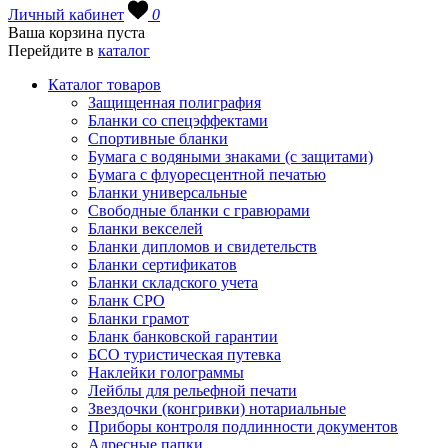
Личный кабинет
0
Ваша корзина пуста
Перейдите в
каталог
Каталог товаров
Защищенная полиграфия
Бланки со спецэффектами
Спортивные бланки
Бумага с водяными знаками (с защитами)
Бумага с флуоресцентной печатью
Бланки универсальные
Свободные бланки с гравюрами
Бланки векселей
Бланки дипломов и свидетельств
Бланки сертификатов
Бланки складского учета
Бланк СРО
Бланки грамот
Бланк банковской гарантии
БСО туристическая путевка
Наклейки голограммы
Лейблы для рельефной печати
Звездочки (конгривки) нотариальные
Приборы контроля подлинности документов
Адресные папки