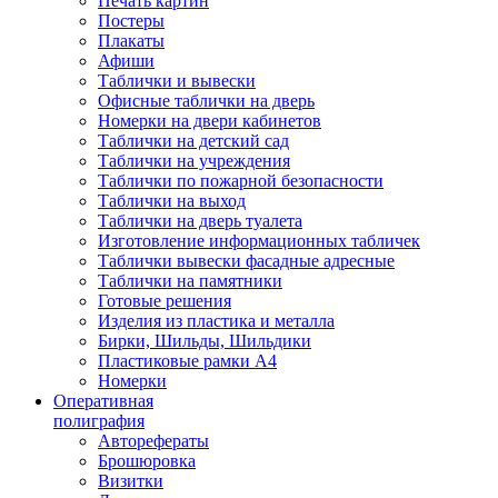
Печать картин
Постеры
Плакаты
Афиши
Таблички и вывески
Офисные таблички на дверь
Номерки на двери кабинетов
Таблички на детский сад
Таблички на учреждения
Таблички по пожарной безопасности
Таблички на выход
Таблички на дверь туалета
Изготовление информационных табличек
Таблички вывески фасадные адресные
Таблички на памятники
Готовые решения
Изделия из пластика и металла
Бирки, Шильды, Шильдики
Пластиковые рамки А4
Номерки
Оперативная
полиграфия
Авторефераты
Брошюровка
Визитки