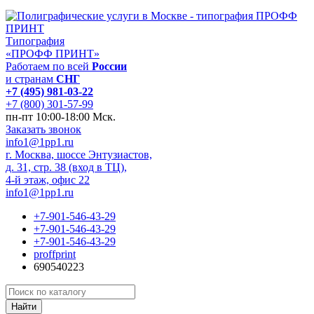
Типография
«ПРОФФ ПРИНТ»
Работаем по всей
России
и странам
СНГ
+7 (495) 981-03-22
+7 (800) 301-57-99
пн-пт 10:00-18:00 Мск.
Заказать звонок
info1@1pp1.ru
г. Москва, шоссе Энтузиастов,
д. 31, стр. 38 (вход в ТЦ),
4-й этаж, офис 22
info1@1pp1.ru
+7-901-546-43-29
+7-901-546-43-29
+7-901-546-43-29
proffprint
690540223