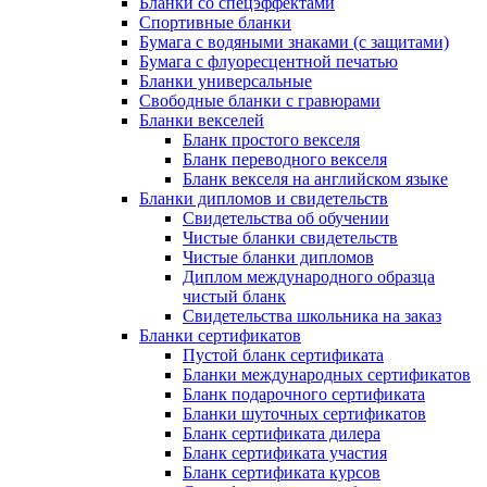
Бланки со спецэффектами
Спортивные бланки
Бумага с водяными знаками (с защитами)
Бумага с флуоресцентной печатью
Бланки универсальные
Свободные бланки с гравюрами
Бланки векселей
Бланк простого векселя
Бланк переводного векселя
Бланк векселя на английском языке
Бланки дипломов и свидетельств
Свидетельства об обучении
Чистые бланки свидетельств
Чистые бланки дипломов
Диплом международного образца
чистый бланк
Свидетельства школьника на заказ
Бланки сертификатов
Пустой бланк сертификата
Бланки международных сертификатов
Бланк подарочного сертификата
Бланки шуточных сертификатов
Бланк сертификата дилера
Бланк сертификата участия
Бланк сертификата курсов