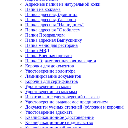
Адресные папки из натуральной кожи
Папки из кожзама
Папка адресная, бумвинил
Папка адресная, балакрон
Папка адресная "На подпись"
Папка адресная "C юбилеем"
Папки Поздравляем
Папка адресная Выпускнику
Папка меню для ресторана
Папки МВД
Папка Военная присяга
Папка Торжественная клятва кадета
Корочки для документов
Удостоверение волонтёра
Ламинирование документов
Корочки для сертификатов
Удостоверения из кожи
Удостоверение из кожзама
Изготовление удостоверений на заказ
Удостоверение выдаваемое предприятием
Документы ученых степеней (обложки и корочки)
Удостоверение адвоката
Квалификационное удостоверение
Квалификационное свидетельство
Квалификационный диплом