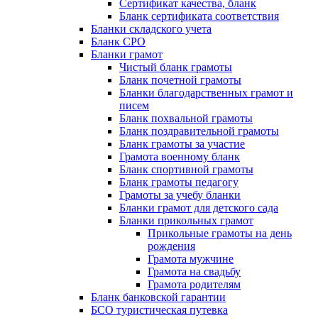
Сертификат качества, бланк
Бланк сертификата соответствия
Бланки складского учета
Бланк СРО
Бланки грамот
Чистый бланк грамоты
Бланк почетной грамоты
Бланки благодарственных грамот и
писем
Бланк похвальной грамоты
Бланк поздравительной грамоты
Бланк грамоты за участие
Грамота военному бланк
Бланк спортивной грамоты
Бланк грамоты педагогу
Грамоты за учебу бланки
Бланки грамот для детского сада
Бланки прикольных грамот
Прикольные грамоты на день
рождения
Грамота мужчине
Грамота на свадьбу
Грамота родителям
Бланк банковской гарантии
БСО туристическая путевка