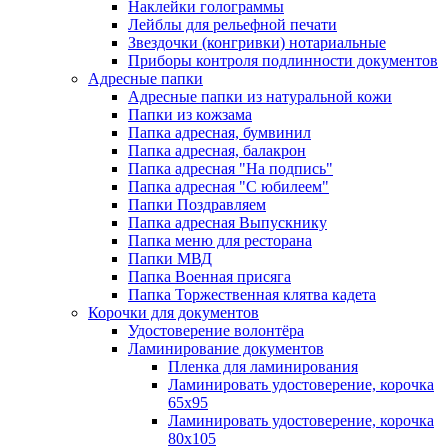
Наклейки голограммы
Лейблы для рельефной печати
Звездочки (конгривки) нотариальные
Приборы контроля подлинности документов
Адресные папки
Адресные папки из натуральной кожи
Папки из кожзама
Папка адресная, бумвинил
Папка адресная, балакрон
Папка адресная "На подпись"
Папка адресная "C юбилеем"
Папки Поздравляем
Папка адресная Выпускнику
Папка меню для ресторана
Папки МВД
Папка Военная присяга
Папка Торжественная клятва кадета
Корочки для документов
Удостоверение волонтёра
Ламинирование документов
Пленка для ламинирования
Ламинировать удостоверение, корочка
65х95
Ламинировать удостоверение, корочка
80х105