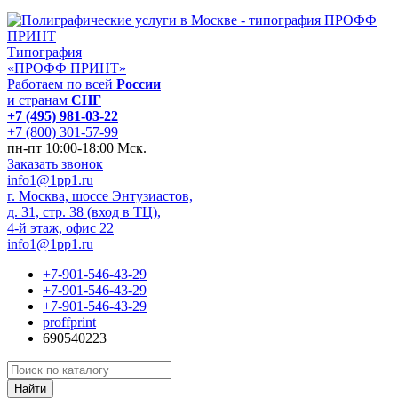
Типография
«ПРОФФ ПРИНТ»
Работаем по всей
России
и странам
СНГ
+7 (495) 981-03-22
+7 (800) 301-57-99
пн-пт 10:00-18:00 Мск.
Заказать звонок
info1@1pp1.ru
г. Москва, шоссе Энтузиастов,
д. 31, стр. 38 (вход в ТЦ),
4-й этаж, офис 22
info1@1pp1.ru
+7-901-546-43-29
+7-901-546-43-29
+7-901-546-43-29
proffprint
690540223