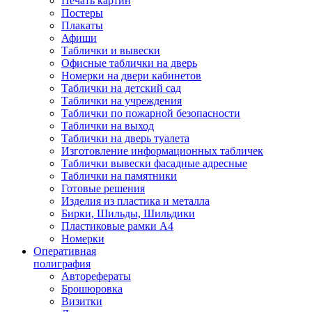
Печать картин
Постеры
Плакаты
Афиши
Таблички и вывески
Офисные таблички на дверь
Номерки на двери кабинетов
Таблички на детский сад
Таблички на учреждения
Таблички по пожарной безопасности
Таблички на выход
Таблички на дверь туалета
Изготовление информационных табличек
Таблички вывески фасадные адресные
Таблички на памятники
Готовые решения
Изделия из пластика и металла
Бирки, Шильды, Шильдики
Пластиковые рамки А4
Номерки
Оперативная
полиграфия
Авторефераты
Брошюровка
Визитки