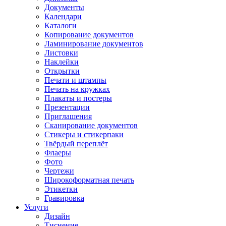
Документы
Календари
Каталоги
Копирование документов
Ламинирование документов
Листовки
Наклейки
Открытки
Печати и штампы
Печать на кружках
Плакаты и постеры
Презентации
Приглашения
Сканирование документов
Стикеры и стикерпаки
Твёрдый переплёт
Флаеры
Фото
Чертежи
Широкоформатная печать
Этикетки
Гравировка
Услуги
Дизайн
Тиснение