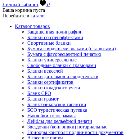
Личный кабинет
0
Ваша корзина пуста
Перейдите в
каталог
Каталог товаров
Защищенная полиграфия
Бланки со спецэффектами
Спортивные бланки
Бумага с водяными знаками (с защитами)
Бумага с флуоресцентной печатью
Бланки универсальные
Свободные бланки с гравюрами
Бланки векселей
Бланки дипломов и свидетельств
Бланки сертификатов
Бланки складского учета
Бланк СРО
Бланки грамот
Бланк банковской гарантии
БСО туристическая путевка
Наклейки голограммы
Лейблы для рельефной печати
Звездочки (конгривки) нотариальные
Приборы контроля подлинности документов
Адресные папки