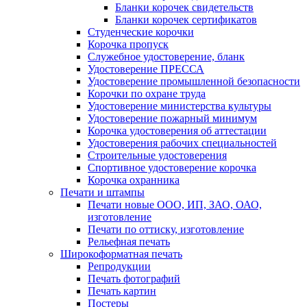
Бланки корочек свидетельств
Бланки корочек сертификатов
Студенческие корочки
Корочка пропуск
Служебное удостоверение, бланк
Удостоверение ПРЕССА
Удостоверение промышленной безопасности
Корочки по охране труда
Удостоверение министерства культуры
Удостоверение пожарный минимум
Корочка удостоверения об аттестации
Удостоверения рабочих специальностей
Строительные удостоверения
Спортивное удостоверение корочка
Корочка охранника
Печати и штампы
Печати новые ООО, ИП, ЗАО, ОАО,
изготовление
Печати по оттиску, изготовление
Рельефная печать
Широкоформатная печать
Репродукции
Печать фотографий
Печать картин
Постеры