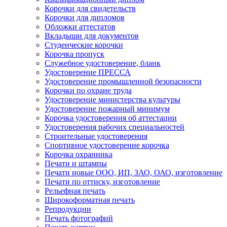
Корочки для свидетельств
Корочки для дипломов
Обложки аттестатов
Вкладыши для документов
Студенческие корочки
Корочка пропуск
Служебное удостоверение, бланк
Удостоверение ПРЕССА
Удостоверение промышленной безопасности
Корочки по охране труда
Удостоверение министерства культуры
Удостоверение пожарный минимум
Корочка удостоверения об аттестации
Удостоверения рабочих специальностей
Строительные удостоверения
Спортивное удостоверение корочка
Корочка охранника
Печати и штампы
Печати новые ООО, ИП, ЗАО, ОАО, изготовление
Печати по оттиску, изготовление
Рельефная печать
Широкоформатная печать
Репродукции
Печать фотографий