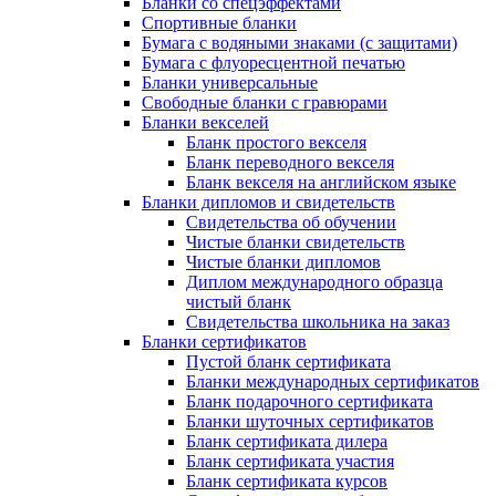
Бланки со спецэффектами
Спортивные бланки
Бумага с водяными знаками (с защитами)
Бумага с флуоресцентной печатью
Бланки универсальные
Свободные бланки с гравюрами
Бланки векселей
Бланк простого векселя
Бланк переводного векселя
Бланк векселя на английском языке
Бланки дипломов и свидетельств
Свидетельства об обучении
Чистые бланки свидетельств
Чистые бланки дипломов
Диплом международного образца
чистый бланк
Свидетельства школьника на заказ
Бланки сертификатов
Пустой бланк сертификата
Бланки международных сертификатов
Бланк подарочного сертификата
Бланки шуточных сертификатов
Бланк сертификата дилера
Бланк сертификата участия
Бланк сертификата курсов