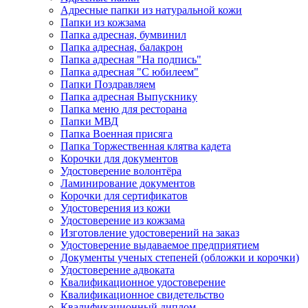
Адресные папки из натуральной кожи
Папки из кожзама
Папка адресная, бумвинил
Папка адресная, балакрон
Папка адресная "На подпись"
Папка адресная "C юбилеем"
Папки Поздравляем
Папка адресная Выпускнику
Папка меню для ресторана
Папки МВД
Папка Военная присяга
Папка Торжественная клятва кадета
Корочки для документов
Удостоверение волонтёра
Ламинирование документов
Корочки для сертификатов
Удостоверения из кожи
Удостоверение из кожзама
Изготовление удостоверений на заказ
Удостоверение выдаваемое предприятием
Документы ученых степеней (обложки и корочки)
Удостоверение адвоката
Квалификационное удостоверение
Квалификационное свидетельство
Квалификационный диплом