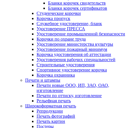
Бланки корочек свидетельств
Бланки корочек сертификатов
Студенческие корочки
Корочка пропуск
Служебное удостоверение, бланк
Удостоверение ПРЕССА
Удостоверение промышленной безопасности
Корочки по охране труда
Удостоверение министерства культуры
Удостоверение пожарный минимум
Корочка удостоверения об аттестации
Удостоверения рабочих специальностей
Строительные удостоверения
Спортивное удостоверение корочка
Корочка охранника
Печати и штампы
Печати новые ООО, ИП, ЗАО, ОАО,
изготовление
Печати по оттиску, изготовление
Рельефная печать
Широкоформатная печать
Репродукции
Печать фотографий
Печать картин
Постеры