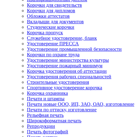
Корочки для свидетельств
Корочки для дипломов
Обложки аттестатов
Вкладыши для документов
Студенческие корочки
Корочка пропуск
Служебное удостоверение, бланк
Удостоверение ПРЕССА
Удостоверение промышленной безопасности
Корочки по охране труда
Удостоверение министерства культуры
Удостоверение пожарный минимум
Корочка удостоверения об аттестации
Удостоверения рабочих специальностей
Строительные удостоверения
Спортивное удостоверение корочка
Корочка охранника
Печати и штампы
Печати новые ООО, ИП, ЗАО, ОАО, изготовление
Печати по оттиску, изготовление
Рельефная печать
Широкоформатная печать
Репродукции
Печать фотографий