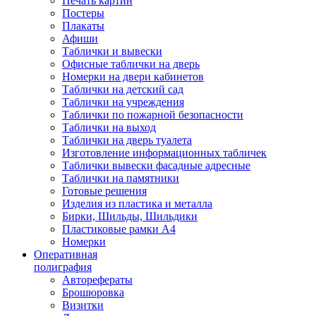
Печать картин
Постеры
Плакаты
Афиши
Таблички и вывески
Офисные таблички на дверь
Номерки на двери кабинетов
Таблички на детский сад
Таблички на учреждения
Таблички по пожарной безопасности
Таблички на выход
Таблички на дверь туалета
Изготовление информационных табличек
Таблички вывески фасадные адресные
Таблички на памятники
Готовые решения
Изделия из пластика и металла
Бирки, Шильды, Шильдики
Пластиковые рамки А4
Номерки
Оперативная
полиграфия
Авторефераты
Брошюровка
Визитки