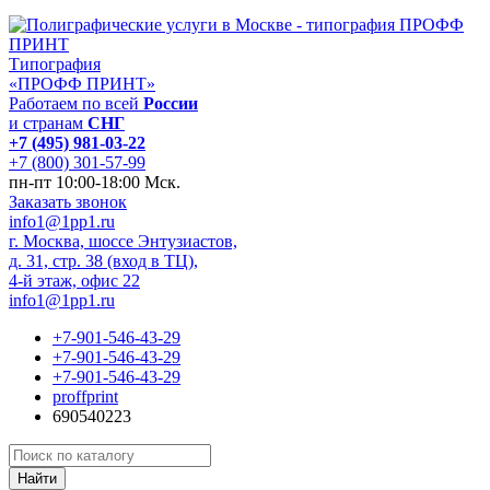
Типография
«ПРОФФ ПРИНТ»
Работаем по всей
России
и странам
СНГ
+7 (495) 981-03-22
+7 (800) 301-57-99
пн-пт 10:00-18:00 Мск.
Заказать звонок
info1@1pp1.ru
г. Москва, шоссе Энтузиастов,
д. 31, стр. 38 (вход в ТЦ),
4-й этаж, офис 22
info1@1pp1.ru
+7-901-546-43-29
+7-901-546-43-29
+7-901-546-43-29
proffprint
690540223