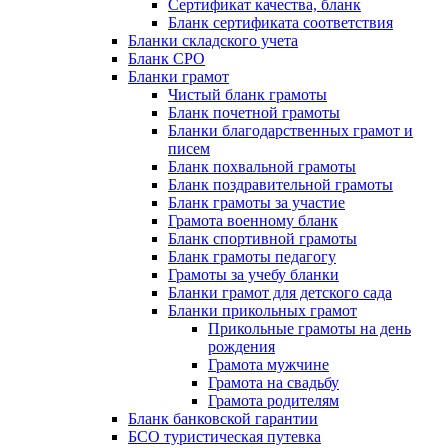
Сертификат качества, бланк
Бланк сертификата соответствия
Бланки складского учета
Бланк СРО
Бланки грамот
Чистый бланк грамоты
Бланк почетной грамоты
Бланки благодарственных грамот и
писем
Бланк похвальной грамоты
Бланк поздравительной грамоты
Бланк грамоты за участие
Грамота военному бланк
Бланк спортивной грамоты
Бланк грамоты педагогу
Грамоты за учебу бланки
Бланки грамот для детского сада
Бланки прикольных грамот
Прикольные грамоты на день
рождения
Грамота мужчине
Грамота на свадьбу
Грамота родителям
Бланк банковской гарантии
БСО туристическая путевка