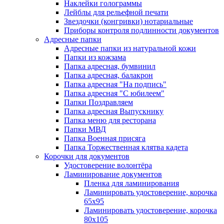
Наклейки голограммы
Лейблы для рельефной печати
Звездочки (конгривки) нотариальные
Приборы контроля подлинности документов
Адресные папки
Адресные папки из натуральной кожи
Папки из кожзама
Папка адресная, бумвинил
Папка адресная, балакрон
Папка адресная "На подпись"
Папка адресная "C юбилеем"
Папки Поздравляем
Папка адресная Выпускнику
Папка меню для ресторана
Папки МВД
Папка Военная присяга
Папка Торжественная клятва кадета
Корочки для документов
Удостоверение волонтёра
Ламинирование документов
Пленка для ламинирования
Ламинировать удостоверение, корочка
65х95
Ламинировать удостоверение, корочка
80х105