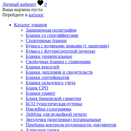
Личный кабинет
0
Ваша корзина пуста
Перейдите в
каталог
Каталог товаров
Защищенная полиграфия
Бланки со спецэффектами
Спортивные бланки
Бумага с водяными знаками (с защитами)
Бумага с флуоресцентной печатью
Бланки универсальные
Свободные бланки с гравюрами
Бланки векселей
Бланки дипломов и свидетельств
Бланки сертификатов
Бланки складского учета
Бланк СРО
Бланки грамот
Бланк банковской гарантии
БСО туристическая путевка
Наклейки голограммы
Лейблы для рельефной печати
Звездочки (конгривки) нотариальные
Приборы контроля подлинности документов
Адресные папки