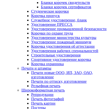
Бланки корочек свидетельств
Бланки корочек сертификатов
Студенческие корочки
Корочка пропуск
Служебное удостоверение, бланк
Удостоверение ПРЕССА
Удостоверение промышленной безопасности
Корочки по охране труда
Удостоверение министерства культуры
Удостоверение пожарный минимум
Корочка удостоверения об аттестации
Удостоверения рабочих специальностей
Строительные удостоверения
Спортивное удостоверение корочка
Корочка охранника
Печати и штампы
Печати новые ООО, ИП, ЗАО, ОАО,
изготовление
Печати по оттиску, изготовление
Рельефная печать
Широкоформатная печать
Репродукции
Печать фотографий
Печать картин
Постеры