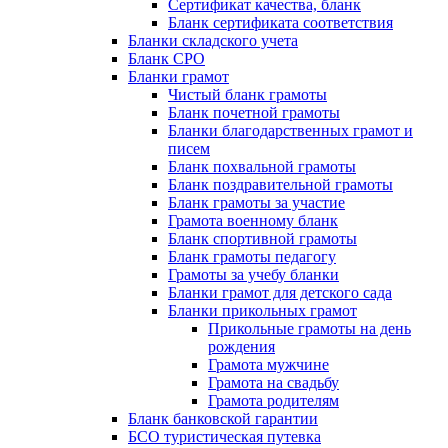
Сертификат качества, бланк
Бланк сертификата соответствия
Бланки складского учета
Бланк СРО
Бланки грамот
Чистый бланк грамоты
Бланк почетной грамоты
Бланки благодарственных грамот и
писем
Бланк похвальной грамоты
Бланк поздравительной грамоты
Бланк грамоты за участие
Грамота военному бланк
Бланк спортивной грамоты
Бланк грамоты педагогу
Грамоты за учебу бланки
Бланки грамот для детского сада
Бланки прикольных грамот
Прикольные грамоты на день
рождения
Грамота мужчине
Грамота на свадьбу
Грамота родителям
Бланк банковской гарантии
БСО туристическая путевка