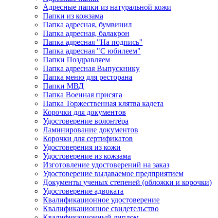
Адресные папки из натуральной кожи
Папки из кожзама
Папка адресная, бумвинил
Папка адресная, балакрон
Папка адресная "На подпись"
Папка адресная "C юбилеем"
Папки Поздравляем
Папка адресная Выпускнику
Папка меню для ресторана
Папки МВД
Папка Военная присяга
Папка Торжественная клятва кадета
Корочки для документов
Удостоверение волонтёра
Ламинирование документов
Корочки для сертификатов
Удостоверения из кожи
Удостоверение из кожзама
Изготовление удостоверений на заказ
Удостоверение выдаваемое предприятием
Документы ученых степеней (обложки и корочки)
Удостоверение адвоката
Квалификационное удостоверение
Квалификационное свидетельство
Квалификационный диплом