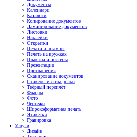
Документы
Календари
Каталоги
Копирование документов
Ламинирование документов
Листовки
Наклейки
Открытки
Печати и штампы
Печать на кружках
Плакаты и постеры
Презентации
Приглашения
Сканирование документов
Стикеры и стикерпаки
Твёрдый переплёт
Флаеры
Фото
Чертежи
Широкоформатная печать
Этикетки
Гравировка
Услуги
Дизайн
Тиснение