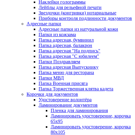
Наклейки голограммы
Лейблы для рельефной печати
Звездочки (конгривки) нотариальные
Приборы контроля подлинности документов
Адресные папки
Адресные папки из натуральной кожи
Папки из кожзама
Папка адресная, бумвинил
Папка адресная, балакрон
Папка адресная "На подпись"
Папка адресная "C юбилеем"
Папки Поздравляем
Папка адресная Выпускнику
Папка меню для ресторана
Папки МВД
Папка Военная присяга
Папка Торжественная клятва кадета
Корочки для документов
Удостоверение волонтёра
Ламинирование документов
Пленка для ламинирования
Ламинировать удостоверение, корочка
65х95
Ламинировать удостоверение, корочка
80х105