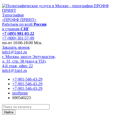
Типография
«ПРОФФ ПРИНТ»
Работаем по всей
России
и странам
СНГ
+7 (495) 981-03-22
+7 (800) 301-57-99
пн-пт 10:00-18:00 Мск.
Заказать звонок
info1@1pp1.ru
г. Москва, шоссе Энтузиастов,
д. 31, стр. 38 (вход в ТЦ),
4-й этаж, офис 22
info1@1pp1.ru
+7-901-546-43-29
+7-901-546-43-29
+7-901-546-43-29
proffprint
690540223