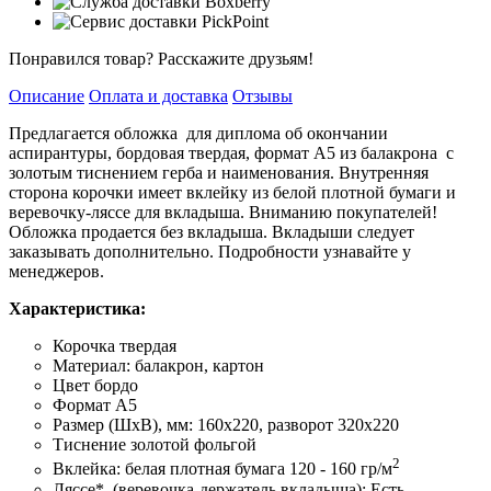
Понравился товар? Расскажите друзьям!
Описание
Оплата и доставка
Отзывы
Предлагается обложка для диплома об окончании
аспирантуры, бордовая твердая, формат А5 из балакрона с
золотым тиснением герба и наименования. Внутренняя
сторона корочки имеет вклейку из белой плотной бумаги и
веревочку-ляссе для вкладыша. Вниманию покупателей!
Обложка продается без вкладыша. Вкладыши следует
заказывать дополнительно. Подробности узнавайте у
менеджеров.
Характеристика:
Корочка твердая
Материал: балакрон, картон
Цвет бордо
Формат А5
Размер (ШхВ), мм: 160х220, разворот 320х220
Тиснение золотой фольгой
2
Вклейка: белая плотная бумага 120 - 160 гр/м
Ляссе* (веревочка-держатель вкладыша): Есть.