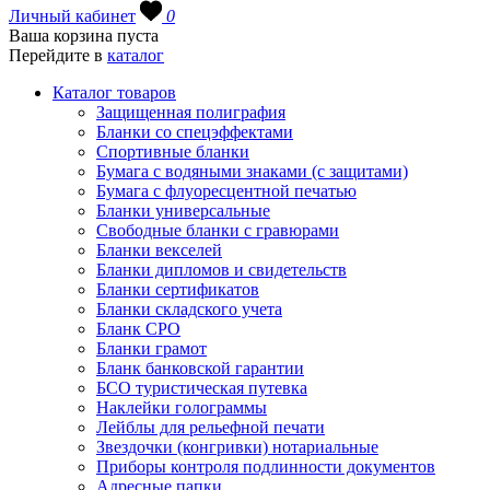
Личный кабинет
0
Ваша корзина пуста
Перейдите в
каталог
Каталог товаров
Защищенная полиграфия
Бланки со спецэффектами
Спортивные бланки
Бумага с водяными знаками (с защитами)
Бумага с флуоресцентной печатью
Бланки универсальные
Свободные бланки с гравюрами
Бланки векселей
Бланки дипломов и свидетельств
Бланки сертификатов
Бланки складского учета
Бланк СРО
Бланки грамот
Бланк банковской гарантии
БСО туристическая путевка
Наклейки голограммы
Лейблы для рельефной печати
Звездочки (конгривки) нотариальные
Приборы контроля подлинности документов
Адресные папки