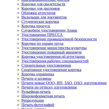
Корочки для свидетельств
Корочки для дипломов
Обложки аттестатов
Вкладыши для документов
Студенческие корочки
Корочка пропуск
Служебное удостоверение, бланк
Удостоверение ПРЕССА
Удостоверение промышленной безопасности
Корочки по охране труда
Удостоверение министерства культуры
Удостоверение пожарный минимум
Корочка удостоверения об аттестации
Удостоверения рабочих специальностей
Строительные удостоверения
Спортивное удостоверение корочка
Корочка охранника
Печати и штампы
Печати новые ООО, ИП, ЗАО, ОАО, изготовление
Печати по оттиску, изготовление
Рельефная печать
Широкоформатная печать
Репродукции
Печать фотографий