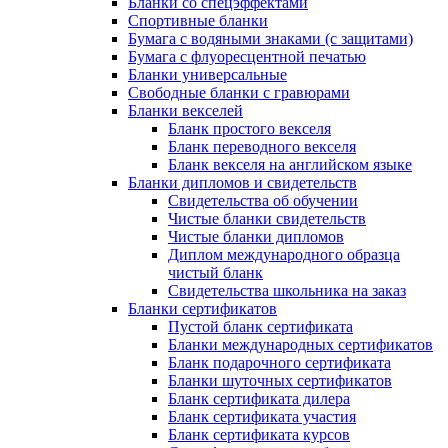
Бланки со спецэффектами
Спортивные бланки
Бумага с водяными знаками (с защитами)
Бумага с флуоресцентной печатью
Бланки универсальные
Свободные бланки с гравюрами
Бланки векселей
Бланк простого векселя
Бланк переводного векселя
Бланк векселя на английском языке
Бланки дипломов и свидетельств
Свидетельства об обучении
Чистые бланки свидетельств
Чистые бланки дипломов
Диплом международного образца
чистый бланк
Свидетельства школьника на заказ
Бланки сертификатов
Пустой бланк сертификата
Бланки международных сертификатов
Бланк подарочного сертификата
Бланки шуточных сертификатов
Бланк сертификата дилера
Бланк сертификата участия
Бланк сертификата курсов