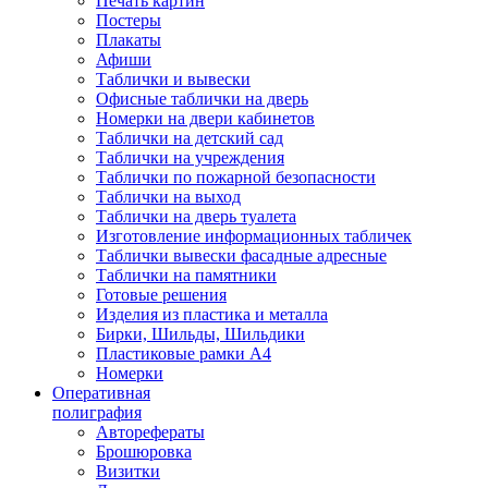
Печать картин
Постеры
Плакаты
Афиши
Таблички и вывески
Офисные таблички на дверь
Номерки на двери кабинетов
Таблички на детский сад
Таблички на учреждения
Таблички по пожарной безопасности
Таблички на выход
Таблички на дверь туалета
Изготовление информационных табличек
Таблички вывески фасадные адресные
Таблички на памятники
Готовые решения
Изделия из пластика и металла
Бирки, Шильды, Шильдики
Пластиковые рамки А4
Номерки
Оперативная
полиграфия
Авторефераты
Брошюровка
Визитки