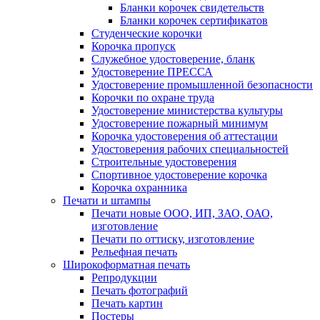
Бланки корочек свидетельств
Бланки корочек сертификатов
Студенческие корочки
Корочка пропуск
Служебное удостоверение, бланк
Удостоверение ПРЕССА
Удостоверение промышленной безопасности
Корочки по охране труда
Удостоверение министерства культуры
Удостоверение пожарный минимум
Корочка удостоверения об аттестации
Удостоверения рабочих специальностей
Строительные удостоверения
Спортивное удостоверение корочка
Корочка охранника
Печати и штампы
Печати новые ООО, ИП, ЗАО, ОАО,
изготовление
Печати по оттиску, изготовление
Рельефная печать
Широкоформатная печать
Репродукции
Печать фотографий
Печать картин
Постеры