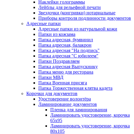
Наклейки голограммы
Лейблы для рельефной печати
Звездочки (конгривки) нотариальные
Приборы контроля подлинности документов
Адресные папки
Адресные папки из натуральной кожи
Папки из кожзама
Папка адресная, бумвинил
Папка адресная, балакрон
Папка адресная "На подпись"
Папка адресная "C юбилеем"
Папки Поздравляем
Папка адресная Выпускнику
Папка меню для ресторана
Папки МВД
Папка Военная присяга
Папка Торжественная клятва кадета
Корочки для документов
Удостоверение волонтёра
Ламинирование документов
Пленка для ламинирования
Ламинировать удостоверение, корочка
65х95
Ламинировать удостоверение, корочка
80х105