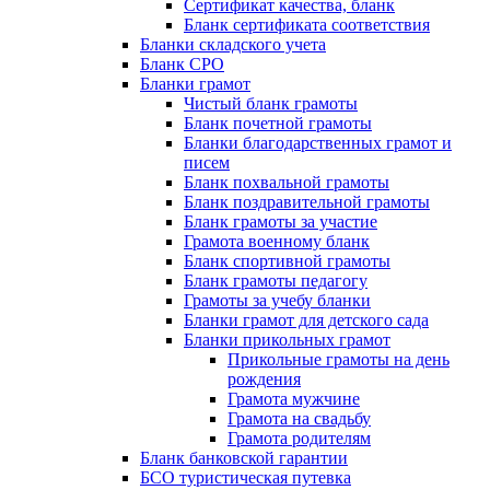
Сертификат качества, бланк
Бланк сертификата соответствия
Бланки складского учета
Бланк СРО
Бланки грамот
Чистый бланк грамоты
Бланк почетной грамоты
Бланки благодарственных грамот и
писем
Бланк похвальной грамоты
Бланк поздравительной грамоты
Бланк грамоты за участие
Грамота военному бланк
Бланк спортивной грамоты
Бланк грамоты педагогу
Грамоты за учебу бланки
Бланки грамот для детского сада
Бланки прикольных грамот
Прикольные грамоты на день
рождения
Грамота мужчине
Грамота на свадьбу
Грамота родителям
Бланк банковской гарантии
БСО туристическая путевка