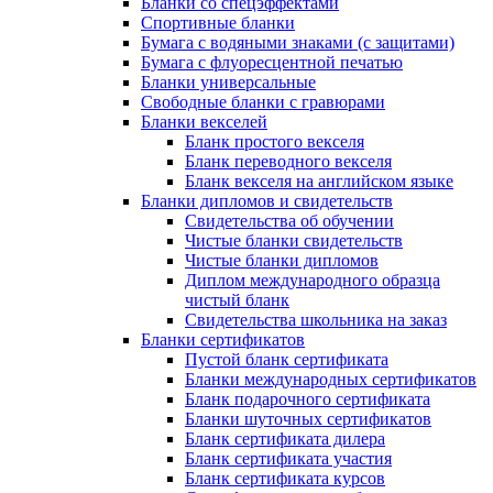
Бланки со спецэффектами
Спортивные бланки
Бумага с водяными знаками (с защитами)
Бумага с флуоресцентной печатью
Бланки универсальные
Свободные бланки с гравюрами
Бланки векселей
Бланк простого векселя
Бланк переводного векселя
Бланк векселя на английском языке
Бланки дипломов и свидетельств
Свидетельства об обучении
Чистые бланки свидетельств
Чистые бланки дипломов
Диплом международного образца
чистый бланк
Свидетельства школьника на заказ
Бланки сертификатов
Пустой бланк сертификата
Бланки международных сертификатов
Бланк подарочного сертификата
Бланки шуточных сертификатов
Бланк сертификата дилера
Бланк сертификата участия
Бланк сертификата курсов