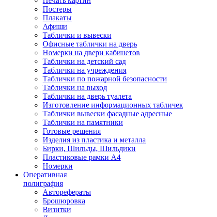
Печать картин
Постеры
Плакаты
Афиши
Таблички и вывески
Офисные таблички на дверь
Номерки на двери кабинетов
Таблички на детский сад
Таблички на учреждения
Таблички по пожарной безопасности
Таблички на выход
Таблички на дверь туалета
Изготовление информационных табличек
Таблички вывески фасадные адресные
Таблички на памятники
Готовые решения
Изделия из пластика и металла
Бирки, Шильды, Шильдики
Пластиковые рамки А4
Номерки
Оперативная
полиграфия
Авторефераты
Брошюровка
Визитки