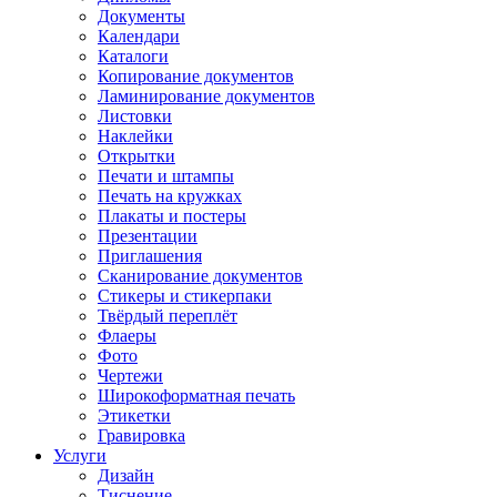
Документы
Календари
Каталоги
Копирование документов
Ламинирование документов
Листовки
Наклейки
Открытки
Печати и штампы
Печать на кружках
Плакаты и постеры
Презентации
Приглашения
Сканирование документов
Стикеры и стикерпаки
Твёрдый переплёт
Флаеры
Фото
Чертежи
Широкоформатная печать
Этикетки
Гравировка
Услуги
Дизайн
Тиснение