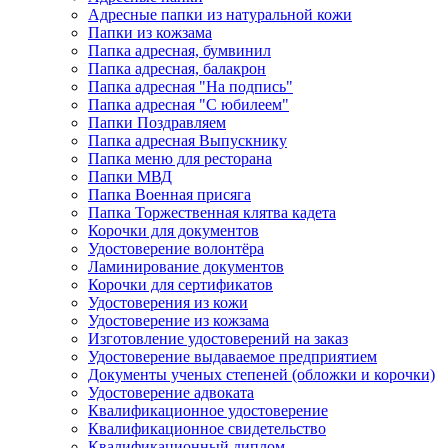
Адресные папки из натуральной кожи
Папки из кожзама
Папка адресная, бумвинил
Папка адресная, балакрон
Папка адресная "На подпись"
Папка адресная "C юбилеем"
Папки Поздравляем
Папка адресная Выпускнику
Папка меню для ресторана
Папки МВД
Папка Военная присяга
Папка Торжественная клятва кадета
Корочки для документов
Удостоверение волонтёра
Ламинирование документов
Корочки для сертификатов
Удостоверения из кожи
Удостоверение из кожзама
Изготовление удостоверений на заказ
Удостоверение выдаваемое предприятием
Документы ученых степеней (обложки и корочки)
Удостоверение адвоката
Квалификационное удостоверение
Квалификационное свидетельство
Квалификационный диплом