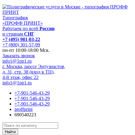
Типография
«ПРОФФ ПРИНТ»
Работаем по всей
России
и странам
СНГ
+7 (495) 981-03-22
+7 (800) 301-57-99
пн-пт 10:00-18:00 Мск.
Заказать звонок
info1@1pp1.ru
г. Москва, шоссе Энтузиастов,
д. 31, стр. 38 (вход в ТЦ),
4-й этаж, офис 22
info1@1pp1.ru
+7-901-546-43-29
+7-901-546-43-29
+7-901-546-43-29
proffprint
690540223