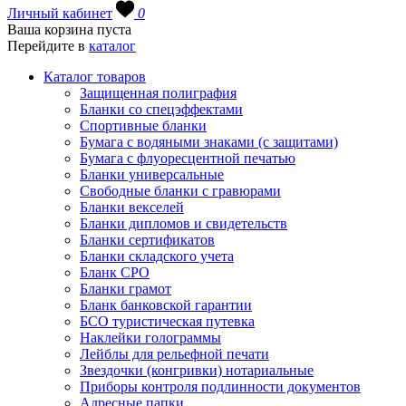
Личный кабинет
0
Ваша корзина пуста
Перейдите в
каталог
Каталог товаров
Защищенная полиграфия
Бланки со спецэффектами
Спортивные бланки
Бумага с водяными знаками (с защитами)
Бумага с флуоресцентной печатью
Бланки универсальные
Свободные бланки с гравюрами
Бланки векселей
Бланки дипломов и свидетельств
Бланки сертификатов
Бланки складского учета
Бланк СРО
Бланки грамот
Бланк банковской гарантии
БСО туристическая путевка
Наклейки голограммы
Лейблы для рельефной печати
Звездочки (конгривки) нотариальные
Приборы контроля подлинности документов
Адресные папки