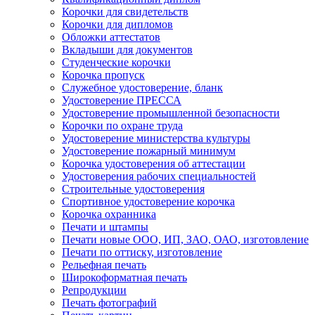
Корочки для свидетельств
Корочки для дипломов
Обложки аттестатов
Вкладыши для документов
Студенческие корочки
Корочка пропуск
Служебное удостоверение, бланк
Удостоверение ПРЕССА
Удостоверение промышленной безопасности
Корочки по охране труда
Удостоверение министерства культуры
Удостоверение пожарный минимум
Корочка удостоверения об аттестации
Удостоверения рабочих специальностей
Строительные удостоверения
Спортивное удостоверение корочка
Корочка охранника
Печати и штампы
Печати новые ООО, ИП, ЗАО, ОАО, изготовление
Печати по оттиску, изготовление
Рельефная печать
Широкоформатная печать
Репродукции
Печать фотографий