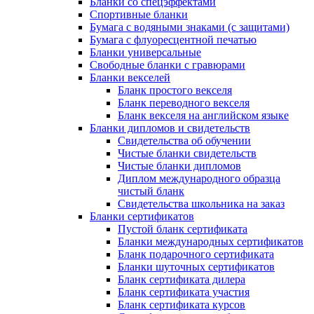
Бланки со спецэффектами
Спортивные бланки
Бумага с водяными знаками (с защитами)
Бумага с флуоресцентной печатью
Бланки универсальные
Свободные бланки с гравюрами
Бланки векселей
Бланк простого векселя
Бланк переводного векселя
Бланк векселя на английском языке
Бланки дипломов и свидетельств
Свидетельства об обучении
Чистые бланки свидетельств
Чистые бланки дипломов
Диплом международного образца
чистый бланк
Свидетельства школьника на заказ
Бланки сертификатов
Пустой бланк сертификата
Бланки международных сертификатов
Бланк подарочного сертификата
Бланки шуточных сертификатов
Бланк сертификата дилера
Бланк сертификата участия
Бланк сертификата курсов