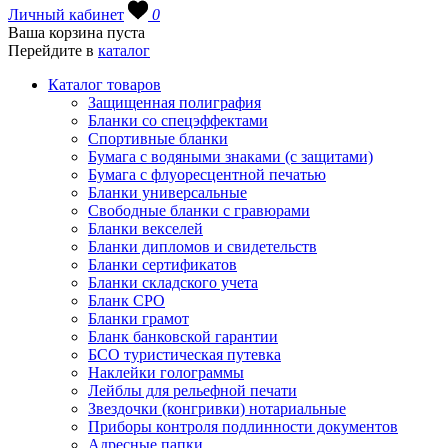
Личный кабинет
0
Ваша корзина пуста
Перейдите в
каталог
Каталог товаров
Защищенная полиграфия
Бланки со спецэффектами
Спортивные бланки
Бумага с водяными знаками (с защитами)
Бумага с флуоресцентной печатью
Бланки универсальные
Свободные бланки с гравюрами
Бланки векселей
Бланки дипломов и свидетельств
Бланки сертификатов
Бланки складского учета
Бланк СРО
Бланки грамот
Бланк банковской гарантии
БСО туристическая путевка
Наклейки голограммы
Лейблы для рельефной печати
Звездочки (конгривки) нотариальные
Приборы контроля подлинности документов
Адресные папки