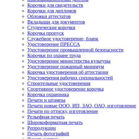
Корочки для свидетельств
Корочки для дипломов
Обложки аттестатов
Вкладыши для документов
Студенческие корочки
Корочка пропуск
Служебное удостоверение, бланк
Удостоверение ПРЕССА
Удостоверение промышленной безопасности
Корочки по охране труда
Удостоверение министерства культуры
Удостоверение пожарный минимум
Корочка удостоверения об аттестации
Удостоверения рабочих специальностей
Строительные удостоверения
Спортивное удостоверение корочка
Корочка охранника
Печати и штампы
Печати новые ООО, ИП, ЗАО, ОАО, изготовление
Печати по оттиску, изготовление
Рельефная печать
Широкоформатная печать
Репродукции
Печать фотографий