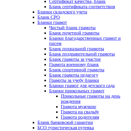
Сертификат качества, бланк
Бланк сертификата соответствия
Бланки складского учета
Бланк СРО
Бланки грамот
Чистый бланк грамоты
Бланк почетной грамоты
Бланки благодарственных грамот и
писем
Бланк похвальной грамоты
Бланк поздравительной грамоты
Бланк грамоты за участие
Грамота военному бланк
Бланк спортивной грамоты
Бланк грамоты педагогу
Грамоты за учебу бланки
Бланки грамот для детского сада
Бланки прикольных грамот
Прикольные грамоты на день
рождения
Грамота мужчине
Грамота на свадьбу
Грамота родителям
Бланк банковской гарантии
БСО туристическая путевка