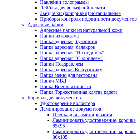
Наклейки голограммы
Лейблы для рельефной печати
Звездочки (конгривки) нотариальные
Приборы контроля подлинности документов
Адресные папки
Адресные папки из натуральной кожи
Папки из кожзама
Папка адресная, бумвинил
Папка адресная, балакрон
Папка адресная "На подпись"
Папка адресная "C юбилеем"
Папки Поздравляем
Папка адресная Выпускнику
Папка меню для ресторана
Папки МВД
Папка Военная присяга
Папка Торжественная клятва кадета
Корочки для документов
Удостоверение волонтёра
Ламинирование документов
Пленка для ламинирования
Ламинировать удостоверение, корочка
65х95
Ламинировать удостоверение, корочка
80х105