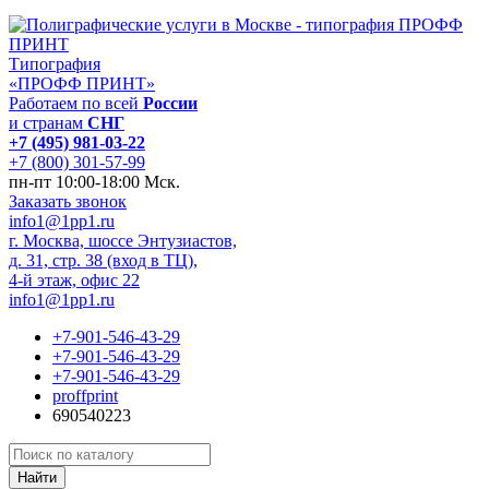
Типография
«ПРОФФ ПРИНТ»
Работаем по всей
России
и странам
СНГ
+7 (495) 981-03-22
+7 (800) 301-57-99
пн-пт 10:00-18:00 Мск.
Заказать звонок
info1@1pp1.ru
г. Москва, шоссе Энтузиастов,
д. 31, стр. 38 (вход в ТЦ),
4-й этаж, офис 22
info1@1pp1.ru
+7-901-546-43-29
+7-901-546-43-29
+7-901-546-43-29
proffprint
690540223