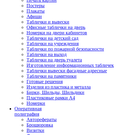
Печать картин
Постеры
Плакаты
Афиши
Таблички и вывески
Офисные таблички на дверь
Номерки на двери кабинетов
Таблички на детский сад
Таблички на учреждения
Таблички по пожарной безопасности
Таблички на выход
Таблички на дверь туалета
Изготовление информационных табличек
Таблички вывески фасадные адресные
Таблички на памятники
Готовые решения
Изделия из пластика и металла
Бирки, Шильды, Шильдики
Пластиковые рамки А4
Номерки
Оперативная
полиграфия
Авторефераты
Брошюровка
Визитки