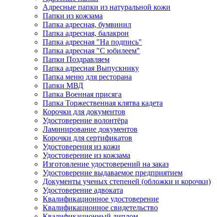
Адресные папки из натуральной кожи
Папки из кожзама
Папка адресная, бумвинил
Папка адресная, балакрон
Папка адресная "На подпись"
Папка адресная "C юбилеем"
Папки Поздравляем
Папка адресная Выпускнику
Папка меню для ресторана
Папки МВД
Папка Военная присяга
Папка Торжественная клятва кадета
Корочки для документов
Удостоверение волонтёра
Ламинирование документов
Корочки для сертификатов
Удостоверения из кожи
Удостоверение из кожзама
Изготовление удостоверений на заказ
Удостоверение выдаваемое предприятием
Документы ученых степеней (обложки и корочки)
Удостоверение адвоката
Квалификационное удостоверение
Квалификационное свидетельство
Квалификационный диплом