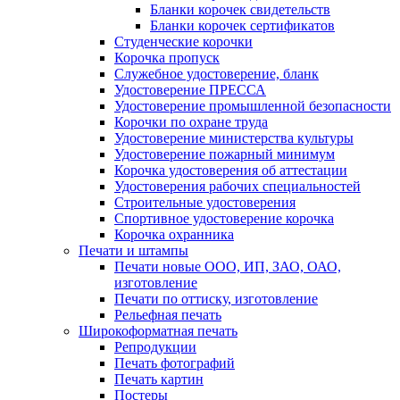
Бланки корочек свидетельств
Бланки корочек сертификатов
Студенческие корочки
Корочка пропуск
Служебное удостоверение, бланк
Удостоверение ПРЕССА
Удостоверение промышленной безопасности
Корочки по охране труда
Удостоверение министерства культуры
Удостоверение пожарный минимум
Корочка удостоверения об аттестации
Удостоверения рабочих специальностей
Строительные удостоверения
Спортивное удостоверение корочка
Корочка охранника
Печати и штампы
Печати новые ООО, ИП, ЗАО, ОАО,
изготовление
Печати по оттиску, изготовление
Рельефная печать
Широкоформатная печать
Репродукции
Печать фотографий
Печать картин
Постеры