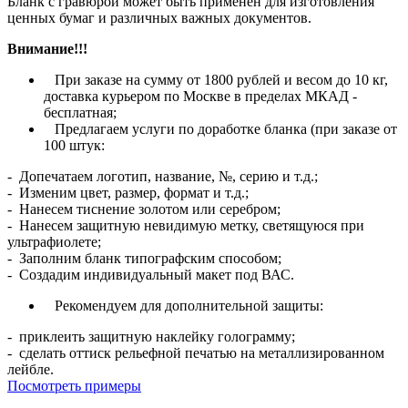
Бланк с гравюрой может быть применен для изготовления
ценных бумаг и различных важных документов.
Внимание!!!
При заказе на сумму от 1800 рублей и весом до 10 кг,
доставка курьером по Москве в пределах МКАД -
бесплатная;
Предлагаем услуги по доработке бланка (при заказе от
100 штук:
- Допечатаем логотип, название, №, серию и т.д.;
- Изменим цвет, размер, формат и т.д.;
- Нанесем тиснение золотом или серебром;
- Нанесем защитную невидимую метку, светящуюся при
ультрафиолете;
- Заполним бланк типографским способом;
- Создадим индивидуальный макет под ВАС.
Рекомендуем для дополнительной защиты:
- приклеить защитную наклейку голограмму;
- сделать оттиск рельефной печатью на металлизированном
лейбле.
Посмотреть примеры