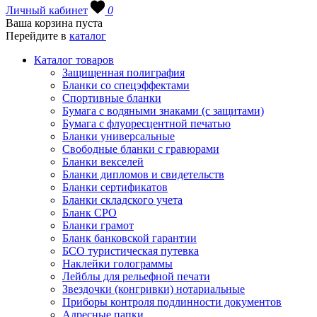
Личный кабинет
0
Ваша корзина пуста
Перейдите в
каталог
Каталог товаров
Защищенная полиграфия
Бланки со спецэффектами
Спортивные бланки
Бумага с водяными знаками (с защитами)
Бумага с флуоресцентной печатью
Бланки универсальные
Свободные бланки с гравюрами
Бланки векселей
Бланки дипломов и свидетельств
Бланки сертификатов
Бланки складского учета
Бланк СРО
Бланки грамот
Бланк банковской гарантии
БСО туристическая путевка
Наклейки голограммы
Лейблы для рельефной печати
Звездочки (конгривки) нотариальные
Приборы контроля подлинности документов
Адресные папки