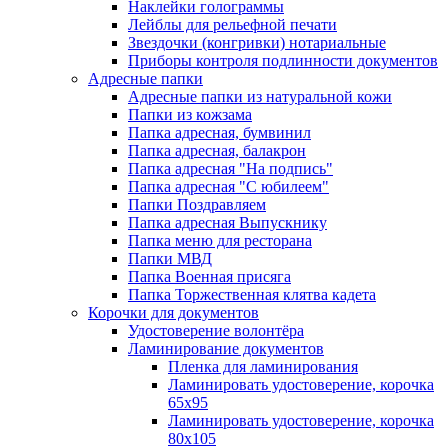
Наклейки голограммы
Лейблы для рельефной печати
Звездочки (конгривки) нотариальные
Приборы контроля подлинности документов
Адресные папки
Адресные папки из натуральной кожи
Папки из кожзама
Папка адресная, бумвинил
Папка адресная, балакрон
Папка адресная "На подпись"
Папка адресная "C юбилеем"
Папки Поздравляем
Папка адресная Выпускнику
Папка меню для ресторана
Папки МВД
Папка Военная присяга
Папка Торжественная клятва кадета
Корочки для документов
Удостоверение волонтёра
Ламинирование документов
Пленка для ламинирования
Ламинировать удостоверение, корочка
65х95
Ламинировать удостоверение, корочка
80х105