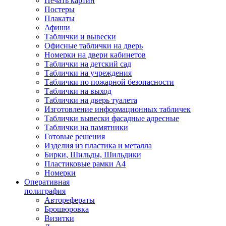
Печать картин
Постеры
Плакаты
Афиши
Таблички и вывески
Офисные таблички на дверь
Номерки на двери кабинетов
Таблички на детский сад
Таблички на учреждения
Таблички по пожарной безопасности
Таблички на выход
Таблички на дверь туалета
Изготовление информационных табличек
Таблички вывески фасадные адресные
Таблички на памятники
Готовые решения
Изделия из пластика и металла
Бирки, Шильды, Шильдики
Пластиковые рамки А4
Номерки
Оперативная
полиграфия
Авторефераты
Брошюровка
Визитки