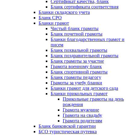
Сертификат качества, бланк
Бланк сертификата соответствия
Бланки складского учета
Бланк СРО
Бланки грамот
Чистый бланк грамоты
Бланк почетной грамоты
Бланки благодарственных грамот и
писем
Бланк похвальной грамоты
Бланк поздравительной грамоты
Бланк грамоты за участие
Грамота военному бланк
Бланк спортивной грамоты
Бланк грамоты педагогу
Грамоты за учебу бланки
Бланки грамот для детского сада
Бланки прикольных грамот
Прикольные грамоты на день
рождения
Грамота мужчине
Грамота на свадьбу
Грамота родителям
Бланк банковской гарантии
БСО туристическая путевка