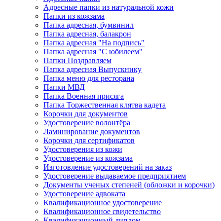
Адресные папки из натуральной кожи
Папки из кожзама
Папка адресная, бумвинил
Папка адресная, балакрон
Папка адресная "На подпись"
Папка адресная "C юбилеем"
Папки Поздравляем
Папка адресная Выпускнику
Папка меню для ресторана
Папки МВД
Папка Военная присяга
Папка Торжественная клятва кадета
Корочки для документов
Удостоверение волонтёра
Ламинирование документов
Корочки для сертификатов
Удостоверения из кожи
Удостоверение из кожзама
Изготовление удостоверений на заказ
Удостоверение выдаваемое предприятием
Документы ученых степеней (обложки и корочки)
Удостоверение адвоката
Квалификационное удостоверение
Квалификационное свидетельство
Квалификационный диплом