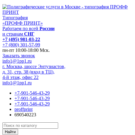
Типография
«ПРОФФ ПРИНТ»
Работаем по всей
России
и странам
СНГ
+7 (495) 981-03-22
+7 (800) 301-57-99
пн-пт 10:00-18:00 Мск.
Заказать звонок
info1@1pp1.ru
г. Москва, шоссе Энтузиастов,
д. 31, стр. 38 (вход в ТЦ),
4-й этаж, офис 22
info1@1pp1.ru
+7-901-546-43-29
+7-901-546-43-29
+7-901-546-43-29
proffprint
690540223