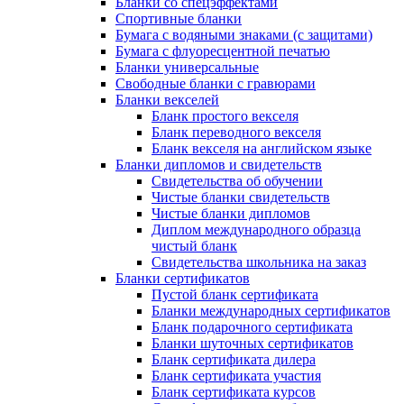
Бланки со спецэффектами
Спортивные бланки
Бумага с водяными знаками (с защитами)
Бумага с флуоресцентной печатью
Бланки универсальные
Свободные бланки с гравюрами
Бланки векселей
Бланк простого векселя
Бланк переводного векселя
Бланк векселя на английском языке
Бланки дипломов и свидетельств
Свидетельства об обучении
Чистые бланки свидетельств
Чистые бланки дипломов
Диплом международного образца
чистый бланк
Свидетельства школьника на заказ
Бланки сертификатов
Пустой бланк сертификата
Бланки международных сертификатов
Бланк подарочного сертификата
Бланки шуточных сертификатов
Бланк сертификата дилера
Бланк сертификата участия
Бланк сертификата курсов