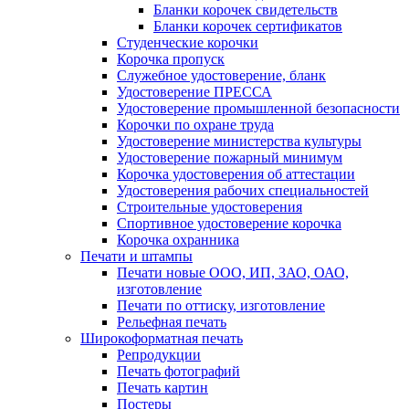
Бланки корочек свидетельств
Бланки корочек сертификатов
Студенческие корочки
Корочка пропуск
Служебное удостоверение, бланк
Удостоверение ПРЕССА
Удостоверение промышленной безопасности
Корочки по охране труда
Удостоверение министерства культуры
Удостоверение пожарный минимум
Корочка удостоверения об аттестации
Удостоверения рабочих специальностей
Строительные удостоверения
Спортивное удостоверение корочка
Корочка охранника
Печати и штампы
Печати новые ООО, ИП, ЗАО, ОАО,
изготовление
Печати по оттиску, изготовление
Рельефная печать
Широкоформатная печать
Репродукции
Печать фотографий
Печать картин
Постеры