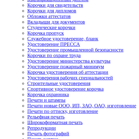
Корочки для свидетельств
Корочки для дипломов
Обложки аттестатов
Вкладыши для документов
Студенческие корочки
Корочка пропуск
Служебное удостоверение, бланк
Удостоверение ПРЕССА
Удостоверение промышленной безопасности
Корочки по охране труда
Удостоверение министерства культуры
Удостоверение пожарный минимум
Корочка удостоверения об аттестации
Удостоверения рабочих специальностей
Строительные удостоверения
Спортивное удостоверение корочка
Корочка охранника
Печати и штампы
Печати новые ООО, ИП, ЗАО, ОАО, изготовление
Печати по оттиску, изготовление
Рельефная печать
Широкоформатная печать
Репродукции
Печать фотографий