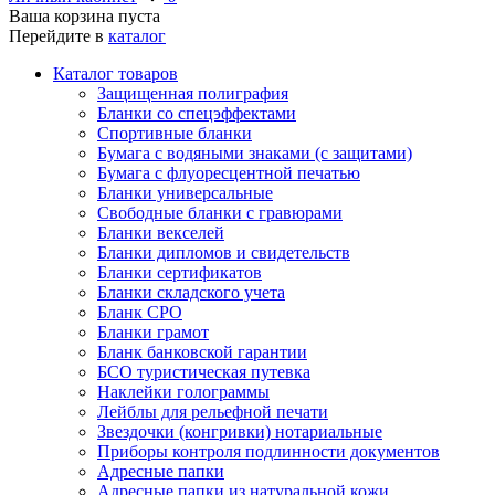
Ваша корзина пуста
Перейдите в
каталог
Каталог товаров
Защищенная полиграфия
Бланки со спецэффектами
Спортивные бланки
Бумага с водяными знаками (с защитами)
Бумага с флуоресцентной печатью
Бланки универсальные
Свободные бланки с гравюрами
Бланки векселей
Бланки дипломов и свидетельств
Бланки сертификатов
Бланки складского учета
Бланк СРО
Бланки грамот
Бланк банковской гарантии
БСО туристическая путевка
Наклейки голограммы
Лейблы для рельефной печати
Звездочки (конгривки) нотариальные
Приборы контроля подлинности документов
Адресные папки
Адресные папки из натуральной кожи