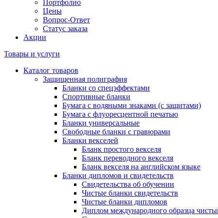
Портфолио
Цены
Вопрос-Ответ
Статус заказа
Акции
Товары и услуги
Каталог товаров
Защищенная полиграфия
Бланки со спецэффектами
Спортивные бланки
Бумага с водяными знаками (с защитами)
Бумага с флуоресцентной печатью
Бланки универсальные
Свободные бланки с гравюрами
Бланки векселей
Бланк простого векселя
Бланк переводного векселя
Бланк векселя на английском языке
Бланки дипломов и свидетельств
Свидетельства об обучении
Чистые бланки свидетельств
Чистые бланки дипломов
Диплом международного образца чисты