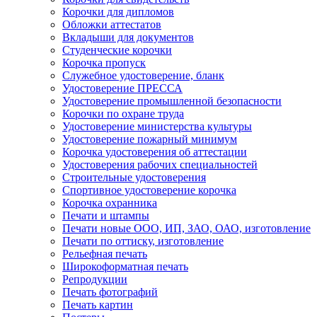
Корочки для дипломов
Обложки аттестатов
Вкладыши для документов
Студенческие корочки
Корочка пропуск
Служебное удостоверение, бланк
Удостоверение ПРЕССА
Удостоверение промышленной безопасности
Корочки по охране труда
Удостоверение министерства культуры
Удостоверение пожарный минимум
Корочка удостоверения об аттестации
Удостоверения рабочих специальностей
Строительные удостоверения
Спортивное удостоверение корочка
Корочка охранника
Печати и штампы
Печати новые ООО, ИП, ЗАО, ОАО, изготовление
Печати по оттиску, изготовление
Рельефная печать
Широкоформатная печать
Репродукции
Печать фотографий
Печать картин