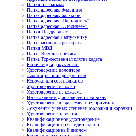
Папки из кожзама
Папка адресная, бумвинил
Папка адресная, балакрон
Папка адресная "На подпись"
Папка адресная "C юбилеем"
Папки Поздравляем
Папка адресная Выпускнику
Папка меню для ресторана
Папки МВД
Папка Военная присяга
Папка Торжественная клятва кадета
Корочки для документов
Удостоверение волонтёра
Ламинирование документов
Корочки для сертификатов
Удостоверения из кожи
Удостоверение из кожзама
Изготовление удостоверений на заказ
Удостоверение выдаваемое предприятием
Документы ученых степеней (обложки и корочки)
Удостоверение адвоката
Квалификационное удостоверение
Квалификационное свидетельство
Квалификационный диплом
Корочки для свидетельств