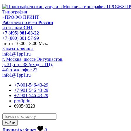
Типография
«ПРОФФ ПРИНТ»
Работаем по всей
России
и странам
СНГ
+7 (495) 981-03-22
+7 (800) 301-57-99
пн-пт 10:00-18:00 Мск.
Заказать звонок
info1@1pp1.ru
г. Москва, шоссе Энтузиастов,
д. 31, стр. 38 (вход в ТЦ),
4-й этаж, офис 22
info1@1pp1.ru
+7-901-546-43-29
+7-901-546-43-29
+7-901-546-43-29
proffprint
690540223
Личный кабинет
0