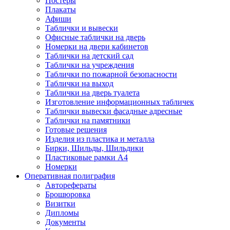
Постеры
Плакаты
Афиши
Таблички и вывески
Офисные таблички на дверь
Номерки на двери кабинетов
Таблички на детский сад
Таблички на учреждения
Таблички по пожарной безопасности
Таблички на выход
Таблички на дверь туалета
Изготовление информационных табличек
Таблички вывески фасадные адресные
Таблички на памятники
Готовые решения
Изделия из пластика и металла
Бирки, Шильды, Шильдики
Пластиковые рамки А4
Номерки
Оперативная полиграфия
Авторефераты
Брошюровка
Визитки
Дипломы
Документы