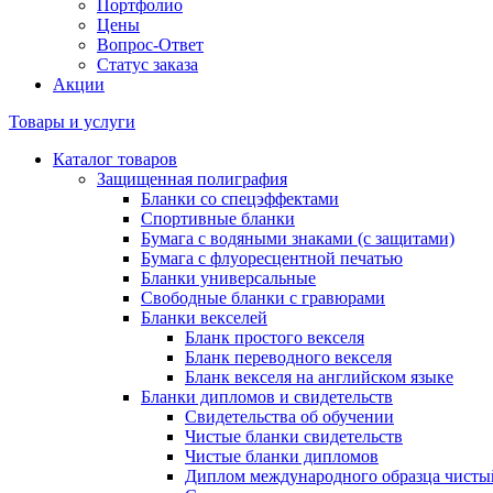
Портфолио
Цены
Вопрос-Ответ
Статус заказа
Акции
Товары и услуги
Каталог товаров
Защищенная полиграфия
Бланки со спецэффектами
Спортивные бланки
Бумага с водяными знаками (с защитами)
Бумага с флуоресцентной печатью
Бланки универсальные
Свободные бланки с гравюрами
Бланки векселей
Бланк простого векселя
Бланк переводного векселя
Бланк векселя на английском языке
Бланки дипломов и свидетельств
Свидетельства об обучении
Чистые бланки свидетельств
Чистые бланки дипломов
Диплом международного образца чисты