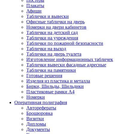
Постеры
Плакаты
Афиши
Таблички и вывески
Офисные таблички на дверь
Номерки на двери кабинетов
Таблички на детский сад
Таблички на учреждения
Таблички по пожарной безопасности
Таблички на выход
Таблички на дверь туалета
Изготовление информационных табличек
Таблички вывески фасадные адресные
Таблички на памятники
Готовые решения
Изделия из пластика и металла
Бирки, Шильды, Шильдики
Пластиковые рамки А4
Номерки
Оперативная полиграфия
Авторефераты
Брошюровка
Визитки
Дипломы
Документы