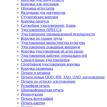
Корочки для дипломов
Обложки аттестатов
Вкладыши для документов
Студенческие корочки
Корочка пропуск
Служебное удостоверение, бланк
Удостоверение ПРЕССА
Удостоверение промышленной безопасности
Корочки по охране труда
Удостоверение министерства культуры
Удостоверение пожарный минимум
Корочка удостоверения об аттестации
Удостоверения рабочих специальностей
Строительные удостоверения
Спортивное удостоверение корочка
Корочка охранника
Печати и штампы
Печати новые ООО, ИП, ЗАО, ОАО, изготовление
Печати по оттиску, изготовление
Рельефная печать
Широкоформатная печать
Репродукции
Печать фотографий
Печать картин