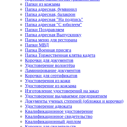
Папки из кожзама
Папка адресная, бумвинил
Папка адресная, балакрон
Папка адресная "На подпись"
Папка адресная "C юбилеем"
Папки Поздравляем
Папка адресная Выпускнику
Папка меню для ресторана
Папки МВД
Папка Военная присяга
Папка Торжественная клятва кадета
Корочки для документов
Удостоверение волонтёра
Ламинирование документов
Корочки для сертификатов
Удостоверения из кожи
Удостоверение из кожзама
Изготовление удостоверений на заказ
Удостоверение выдаваемое предприятием
Документы ученых степеней (обложки и корочки)
Удостоверение адвоката
Квалификационное удостоверение
Квалификационное свидетельство
Квалификационный диплом
Корочки для свидетельств