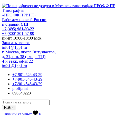
Типография
«ПРОФФ ПРИНТ»
Работаем по всей
России
и странам
СНГ
+7 (495) 981-03-22
+7 (800) 301-57-99
пн-пт 10:00-18:00 Мск.
Заказать звонок
info1@1pp1.ru
г. Москва, шоссе Энтузиастов,
д. 31, стр. 38 (вход в ТЦ),
4-й этаж, офис 22
info1@1pp1.ru
+7-901-546-43-29
+7-901-546-43-29
+7-901-546-43-29
proffprint
690540223
Личный кабинет
0