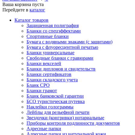
Ваша корзина пуста
Перейдите в
каталог
Каталог товаров
Защищенная полиграфия
Бланки со спецэффектами
Спортивные бланки
Бумага с водяными знаками (с защитами)
Бумага с флуоресцентной печатью
Бланки универсальные
Свободные бланки с гравюрами
Бланки векселей
Бланки дипломов и свидетельств
Бланки сертификатов
Бланки складского учета
Бланк СРО
Бланки грамот
Бланк банковской гарантии
БСО туристическая путевка
Наклейки голограммы
Лейблы для рельефной печати
Звездочки (конгривки) нотариальные
Приборы контроля подлинности документов
Адресные папки
Адресные папки из натуральной кожи