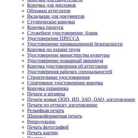
Корочки для дипломов
Обложки аттестатов
Вкладыши для документов
Студенческие корочки
Корочка пропуск
Служебное удостоверение, бланк
Удостоверение ПРЕССА
Удостоверение промышленной безопасности
Корочки по охране труда
Удостоверение министерства культуры
Удостоверение пожарный минимум
Корочка удостоверения об аттестации
Удостоверения рабочих специальностей
Строительные удостоверения
Спортивное удостоверение корочка
Корочка охранника
Печати и штампы
Печати новые ООО, ИП, ЗАО, ОАО, изготовление
Печати по оттиску, изготовление
Рельефная печать
Широкоформатная печать
Репродукции
Печать фотографий
Печать картин