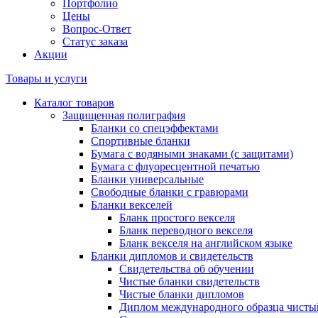
Портфолио
Цены
Вопрос-Ответ
Статус заказа
Акции
Товары и услуги
Каталог товаров
Защищенная полиграфия
Бланки со спецэффектами
Спортивные бланки
Бумага с водяными знаками (с защитами)
Бумага с флуоресцентной печатью
Бланки универсальные
Свободные бланки с гравюрами
Бланки векселей
Бланк простого векселя
Бланк переводного векселя
Бланк векселя на английском языке
Бланки дипломов и свидетельств
Свидетельства об обучении
Чистые бланки свидетельств
Чистые бланки дипломов
Диплом международного образца чисты