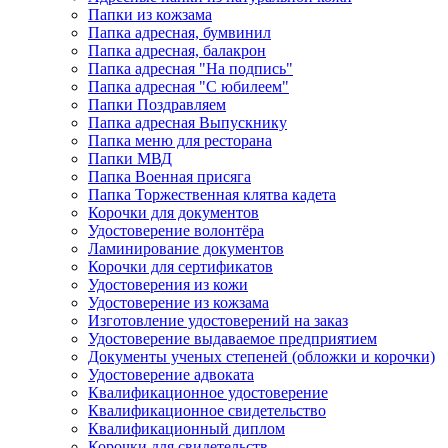
Папки из кожзама
Папка адресная, бумвинил
Папка адресная, балакрон
Папка адресная "На подпись"
Папка адресная "C юбилеем"
Папки Поздравляем
Папка адресная Выпускнику
Папка меню для ресторана
Папки МВД
Папка Военная присяга
Папка Торжественная клятва кадета
Корочки для документов
Удостоверение волонтёра
Ламинирование документов
Корочки для сертификатов
Удостоверения из кожи
Удостоверение из кожзама
Изготовление удостоверений на заказ
Удостоверение выдаваемое предприятием
Документы ученых степеней (обложки и корочки)
Удостоверение адвоката
Квалификационное удостоверение
Квалификационное свидетельство
Квалификационный диплом
Корочки для свидетельств