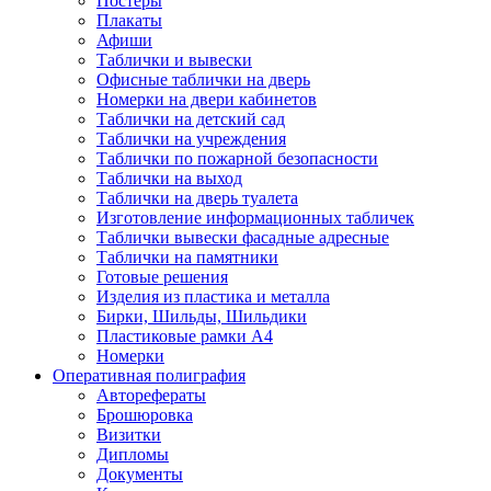
Постеры
Плакаты
Афиши
Таблички и вывески
Офисные таблички на дверь
Номерки на двери кабинетов
Таблички на детский сад
Таблички на учреждения
Таблички по пожарной безопасности
Таблички на выход
Таблички на дверь туалета
Изготовление информационных табличек
Таблички вывески фасадные адресные
Таблички на памятники
Готовые решения
Изделия из пластика и металла
Бирки, Шильды, Шильдики
Пластиковые рамки А4
Номерки
Оперативная полиграфия
Авторефераты
Брошюровка
Визитки
Дипломы
Документы