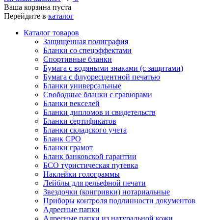
Ваша корзина пуста
Перейдите в
каталог
Каталог товаров
Защищенная полиграфия
Бланки со спецэффектами
Спортивные бланки
Бумага с водяными знаками (с защитами)
Бумага с флуоресцентной печатью
Бланки универсальные
Свободные бланки с гравюрами
Бланки векселей
Бланки дипломов и свидетельств
Бланки сертификатов
Бланки складского учета
Бланк СРО
Бланки грамот
Бланк банковской гарантии
БСО туристическая путевка
Наклейки голограммы
Лейблы для рельефной печати
Звездочки (конгривки) нотариальные
Приборы контроля подлинности документов
Адресные папки
Адресные папки из натуральной кожи