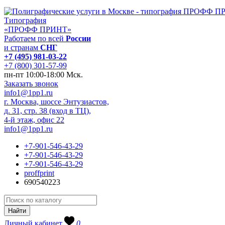
Типография
«ПРОФФ ПРИНТ»
Работаем по всей
России
и странам
СНГ
+7 (495) 981-03-22
+7 (800) 301-57-99
пн-пт 10:00-18:00 Мск.
Заказать звонок
info1@1pp1.ru
г. Москва, шоссе Энтузиастов,
д. 31, стр. 38 (вход в ТЦ),
4-й этаж, офис 22
info1@1pp1.ru
+7-901-546-43-29
+7-901-546-43-29
+7-901-546-43-29
proffprint
690540223
Личный кабинет
0