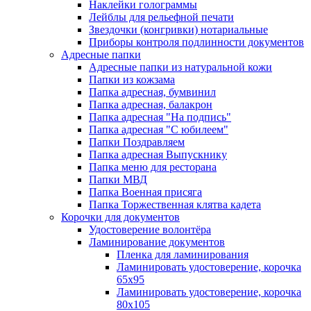
Наклейки голограммы
Лейблы для рельефной печати
Звездочки (конгривки) нотариальные
Приборы контроля подлинности документов
Адресные папки
Адресные папки из натуральной кожи
Папки из кожзама
Папка адресная, бумвинил
Папка адресная, балакрон
Папка адресная "На подпись"
Папка адресная "C юбилеем"
Папки Поздравляем
Папка адресная Выпускнику
Папка меню для ресторана
Папки МВД
Папка Военная присяга
Папка Торжественная клятва кадета
Корочки для документов
Удостоверение волонтёра
Ламинирование документов
Пленка для ламинирования
Ламинировать удостоверение, корочка
65х95
Ламинировать удостоверение, корочка
80х105