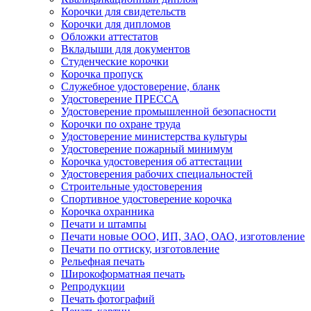
Корочки для свидетельств
Корочки для дипломов
Обложки аттестатов
Вкладыши для документов
Студенческие корочки
Корочка пропуск
Служебное удостоверение, бланк
Удостоверение ПРЕССА
Удостоверение промышленной безопасности
Корочки по охране труда
Удостоверение министерства культуры
Удостоверение пожарный минимум
Корочка удостоверения об аттестации
Удостоверения рабочих специальностей
Строительные удостоверения
Спортивное удостоверение корочка
Корочка охранника
Печати и штампы
Печати новые ООО, ИП, ЗАО, ОАО, изготовление
Печати по оттиску, изготовление
Рельефная печать
Широкоформатная печать
Репродукции
Печать фотографий