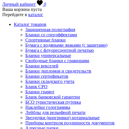
Личный кабинет
0
Ваша корзина пуста
Перейдите в
каталог
Каталог товаров
Защищенная полиграфия
Бланки со спецэффектами
Спортивные бланки
Бумага с водяными знаками (с защитами)
Бумага с флуоресцентной печатью
Бланки универсальные
Свободные бланки с гравюрами
Бланки векселей
Бланки дипломов и свидетельств
Бланки сертификатов
Бланки складского учета
Бланк СРО
Бланки грамот
Бланк банковской гарантии
БСО туристическая путевка
Наклейки голограммы
Лейблы для рельефной печати
Звездочки (конгривки) нотариальные
Приборы контроля подлинности документов
Адресные папки