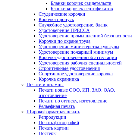
Бланки корочек свидетельств
Бланки корочек сертификатов
Студенческие корочки
Корочка пропуск
Служебное удостоверение, бланк
Удостоверение ПРЕССА
Удостоверение промышленной безопасности
Корочки по охране труда
Удостоверение министерства культуры
Удостоверение пожарный минимум
Корочка удостоверения об аттестации
Удостоверения рабочих специальностей
Строительные удостоверения
Спортивное удостоверение корочка
Корочка охранника
Печати и штампы
Печати новые ООО, ИП, ЗАО, ОАО,
изготовление
Печати по оттиску, изготовление
Рельефная печать
Широкоформатная печать
Репродукции
Печать фотографий
Печать картин
Постеры