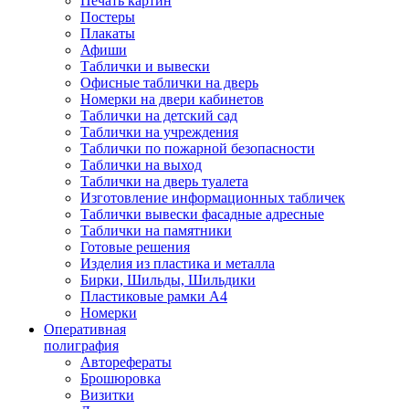
Печать картин
Постеры
Плакаты
Афиши
Таблички и вывески
Офисные таблички на дверь
Номерки на двери кабинетов
Таблички на детский сад
Таблички на учреждения
Таблички по пожарной безопасности
Таблички на выход
Таблички на дверь туалета
Изготовление информационных табличек
Таблички вывески фасадные адресные
Таблички на памятники
Готовые решения
Изделия из пластика и металла
Бирки, Шильды, Шильдики
Пластиковые рамки А4
Номерки
Оперативная
полиграфия
Авторефераты
Брошюровка
Визитки