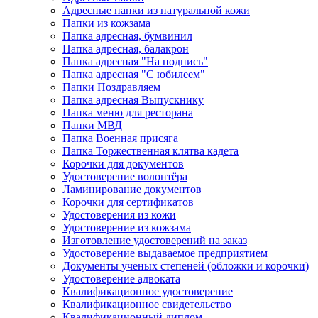
Адресные папки из натуральной кожи
Папки из кожзама
Папка адресная, бумвинил
Папка адресная, балакрон
Папка адресная "На подпись"
Папка адресная "C юбилеем"
Папки Поздравляем
Папка адресная Выпускнику
Папка меню для ресторана
Папки МВД
Папка Военная присяга
Папка Торжественная клятва кадета
Корочки для документов
Удостоверение волонтёра
Ламинирование документов
Корочки для сертификатов
Удостоверения из кожи
Удостоверение из кожзама
Изготовление удостоверений на заказ
Удостоверение выдаваемое предприятием
Документы ученых степеней (обложки и корочки)
Удостоверение адвоката
Квалификационное удостоверение
Квалификационное свидетельство
Квалификационный диплом