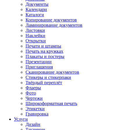
Документы
Календари
Каталоги
Копирование документов
Ламинирование документов
Листовки
Наклейки
Открытки
Печати и штампы
Печать на кружках
Плакаты и постеры
Презентации
Приглашения
Сканирование документов
Стикеры и стикерпаки
Твёрдый переплёт
Флаеры
Фото
Чертежи
Широкоформатная печать
Этикетки
Гравировка
Услуги
Дизайн
Тиснение