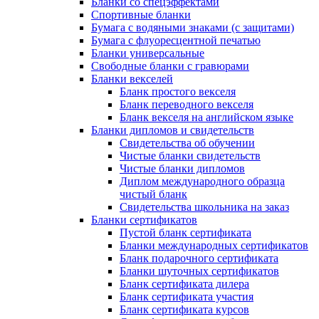
Бланки со спецэффектами
Спортивные бланки
Бумага с водяными знаками (с защитами)
Бумага с флуоресцентной печатью
Бланки универсальные
Свободные бланки с гравюрами
Бланки векселей
Бланк простого векселя
Бланк переводного векселя
Бланк векселя на английском языке
Бланки дипломов и свидетельств
Свидетельства об обучении
Чистые бланки свидетельств
Чистые бланки дипломов
Диплом международного образца
чистый бланк
Свидетельства школьника на заказ
Бланки сертификатов
Пустой бланк сертификата
Бланки международных сертификатов
Бланк подарочного сертификата
Бланки шуточных сертификатов
Бланк сертификата дилера
Бланк сертификата участия
Бланк сертификата курсов