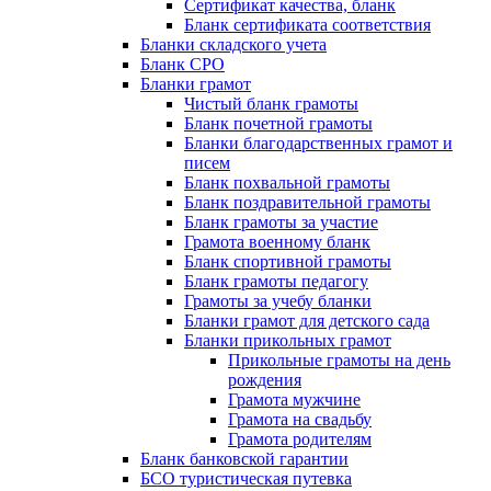
Сертификат качества, бланк
Бланк сертификата соответствия
Бланки складского учета
Бланк СРО
Бланки грамот
Чистый бланк грамоты
Бланк почетной грамоты
Бланки благодарственных грамот и
писем
Бланк похвальной грамоты
Бланк поздравительной грамоты
Бланк грамоты за участие
Грамота военному бланк
Бланк спортивной грамоты
Бланк грамоты педагогу
Грамоты за учебу бланки
Бланки грамот для детского сада
Бланки прикольных грамот
Прикольные грамоты на день
рождения
Грамота мужчине
Грамота на свадьбу
Грамота родителям
Бланк банковской гарантии
БСО туристическая путевка