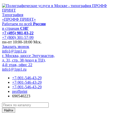
Типография
«ПРОФФ ПРИНТ»
Работаем по всей
России
и странам
СНГ
+7 (495) 981-03-22
+7 (800) 301-57-99
пн-пт 10:00-18:00 Мск.
Заказать звонок
info1@1pp1.ru
г. Москва, шоссе Энтузиастов,
д. 31, стр. 38 (вход в ТЦ),
4-й этаж, офис 22
info1@1pp1.ru
+7-901-546-43-29
+7-901-546-43-29
+7-901-546-43-29
proffprint
690540223