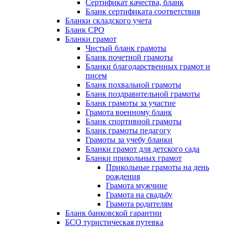
Сертификат качества, бланк
Бланк сертификата соответствия
Бланки складского учета
Бланк СРО
Бланки грамот
Чистый бланк грамоты
Бланк почетной грамоты
Бланки благодарственных грамот и
писем
Бланк похвальной грамоты
Бланк поздравительной грамоты
Бланк грамоты за участие
Грамота военному бланк
Бланк спортивной грамоты
Бланк грамоты педагогу
Грамоты за учебу бланки
Бланки грамот для детского сада
Бланки прикольных грамот
Прикольные грамоты на день
рождения
Грамота мужчине
Грамота на свадьбу
Грамота родителям
Бланк банковской гарантии
БСО туристическая путевка