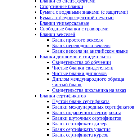
Бланки со спецэффектами
Спортивные бланки
Бумага с водяными знаками (с защитами)
Бумага с флуоресцентной печатью
Бланки универсальные
Свободные бланки с гравюрами
Бланки векселей
Бланк простого векселя
Бланк переводного векселя
Бланк векселя на английском языке
Бланки дипломов и свидетельств
Свидетельства об обучении
Чистые бланки свидетельств
Чистые бланки дипломов
Диплом международного образца
чистый бланк
Свидетельства школьника на заказ
Бланки сертификатов
Пустой бланк сертификата
Бланки международных сертификатов
Бланк подарочного сертификата
Бланки шуточных сертификатов
Бланк сертификата дилера
Бланк сертификата участия
Бланк сертификата курсов