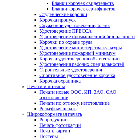
Бланки корочек свидетельств
Бланки корочек сертификатов
Студенческие корочки
Корочка пропуск
Служебное удостоверение, бланк
Удостоверение ПРЕССА
Удостоверение промышленной безопасности
Корочки по охране труда
Удостоверение министерства культуры
Удостоверение пожарный минимум
Корочка удостоверения об аттестации
Удостоверения рабочих специальностей
Строительные удостоверения
Спортивное удостоверение корочка
Корочка охранника
Печати и штампы
Печати новые ООО, ИП, ЗАО, ОАО,
изготовление
Печати по оттиску, изготовление
Рельефная печать
Широкоформатная печать
Репродукции
Печать фотографий
Печать картин
Постеры