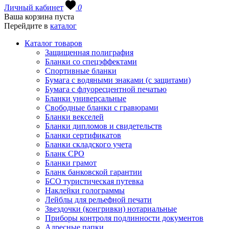
Личный кабинет
0
Ваша корзина пуста
Перейдите в
каталог
Каталог товаров
Защищенная полиграфия
Бланки со спецэффектами
Спортивные бланки
Бумага с водяными знаками (с защитами)
Бумага с флуоресцентной печатью
Бланки универсальные
Свободные бланки с гравюрами
Бланки векселей
Бланки дипломов и свидетельств
Бланки сертификатов
Бланки складского учета
Бланк СРО
Бланки грамот
Бланк банковской гарантии
БСО туристическая путевка
Наклейки голограммы
Лейблы для рельефной печати
Звездочки (конгривки) нотариальные
Приборы контроля подлинности документов
Адресные папки