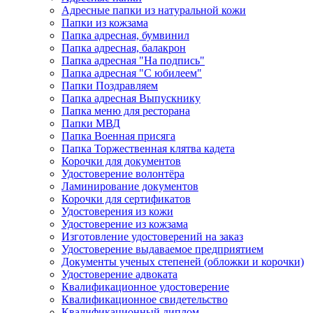
Адресные папки из натуральной кожи
Папки из кожзама
Папка адресная, бумвинил
Папка адресная, балакрон
Папка адресная "На подпись"
Папка адресная "C юбилеем"
Папки Поздравляем
Папка адресная Выпускнику
Папка меню для ресторана
Папки МВД
Папка Военная присяга
Папка Торжественная клятва кадета
Корочки для документов
Удостоверение волонтёра
Ламинирование документов
Корочки для сертификатов
Удостоверения из кожи
Удостоверение из кожзама
Изготовление удостоверений на заказ
Удостоверение выдаваемое предприятием
Документы ученых степеней (обложки и корочки)
Удостоверение адвоката
Квалификационное удостоверение
Квалификационное свидетельство
Квалификационный диплом