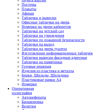
Печать картин
Постеры
Плакаты
Афиши
Таблички и вывески
Офисные таблички на дверь
Номерки на двери кабинетов
Таблички на детский сад
Таблички на учреждения
Таблички по пожарной безопасности
Таблички на выход
Таблички на дверь туалета
Изготовление информационных табличек
Таблички вывески фасадные адресные
Таблички на памятники
Готовые решения
Изделия из пластика и металла
Бирки, Шильды, Шильдики
Пластиковые рамки А4
Номерки
Оперативная
полиграфия
Авторефераты
Брошюровка
Визитки