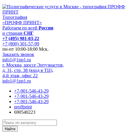
Типография
«ПРОФФ ПРИНТ»
Работаем по всей
России
и странам
СНГ
+7 (495) 981-03-22
+7 (800) 301-57-99
пн-пт 10:00-18:00 Мск.
Заказать звонок
info1@1pp1.ru
г. Москва, шоссе Энтузиастов,
д. 31, стр. 38 (вход в ТЦ),
4-й этаж, офис 22
info1@1pp1.ru
+7-901-546-43-29
+7-901-546-43-29
+7-901-546-43-29
proffprint
690540223