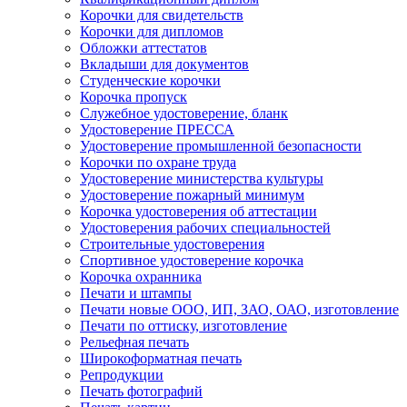
Корочки для свидетельств
Корочки для дипломов
Обложки аттестатов
Вкладыши для документов
Студенческие корочки
Корочка пропуск
Служебное удостоверение, бланк
Удостоверение ПРЕССА
Удостоверение промышленной безопасности
Корочки по охране труда
Удостоверение министерства культуры
Удостоверение пожарный минимум
Корочка удостоверения об аттестации
Удостоверения рабочих специальностей
Строительные удостоверения
Спортивное удостоверение корочка
Корочка охранника
Печати и штампы
Печати новые ООО, ИП, ЗАО, ОАО, изготовление
Печати по оттиску, изготовление
Рельефная печать
Широкоформатная печать
Репродукции
Печать фотографий