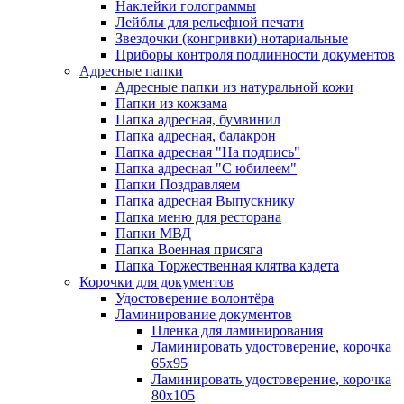
Наклейки голограммы
Лейблы для рельефной печати
Звездочки (конгривки) нотариальные
Приборы контроля подлинности документов
Адресные папки
Адресные папки из натуральной кожи
Папки из кожзама
Папка адресная, бумвинил
Папка адресная, балакрон
Папка адресная "На подпись"
Папка адресная "C юбилеем"
Папки Поздравляем
Папка адресная Выпускнику
Папка меню для ресторана
Папки МВД
Папка Военная присяга
Папка Торжественная клятва кадета
Корочки для документов
Удостоверение волонтёра
Ламинирование документов
Пленка для ламинирования
Ламинировать удостоверение, корочка
65х95
Ламинировать удостоверение, корочка
80х105