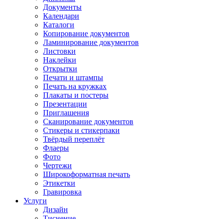
Документы
Календари
Каталоги
Копирование документов
Ламинирование документов
Листовки
Наклейки
Открытки
Печати и штампы
Печать на кружках
Плакаты и постеры
Презентации
Приглашения
Сканирование документов
Стикеры и стикерпаки
Твёрдый переплёт
Флаеры
Фото
Чертежи
Широкоформатная печать
Этикетки
Гравировка
Услуги
Дизайн
Тиснение