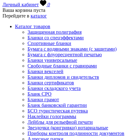
Личный кабинет
0
Ваша корзина пуста
Перейдите в
каталог
Каталог товаров
Защищенная полиграфия
Бланки со спецэффектами
Спортивные бланки
Бумага с водяными знаками (с защитами)
Бумага с флуоресцентной печатью
Бланки универсальные
Свободные бланки с гравюрами
Бланки векселей
Бланки дипломов и свидетельств
Бланки сертификатов
Бланки складского учета
Бланк СРО
Бланки грамот
Бланк банковской гарантии
БСО туристическая путевка
Наклейки голограммы
Лейблы для рельефной печати
Звездочки (конгривки) нотариальные
Приборы контроля подлинности документов
Адресные папки