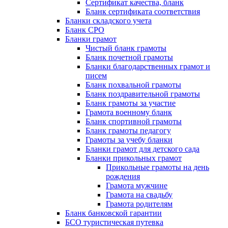
Сертификат качества, бланк
Бланк сертификата соответствия
Бланки складского учета
Бланк СРО
Бланки грамот
Чистый бланк грамоты
Бланк почетной грамоты
Бланки благодарственных грамот и
писем
Бланк похвальной грамоты
Бланк поздравительной грамоты
Бланк грамоты за участие
Грамота военному бланк
Бланк спортивной грамоты
Бланк грамоты педагогу
Грамоты за учебу бланки
Бланки грамот для детского сада
Бланки прикольных грамот
Прикольные грамоты на день
рождения
Грамота мужчине
Грамота на свадьбу
Грамота родителям
Бланк банковской гарантии
БСО туристическая путевка