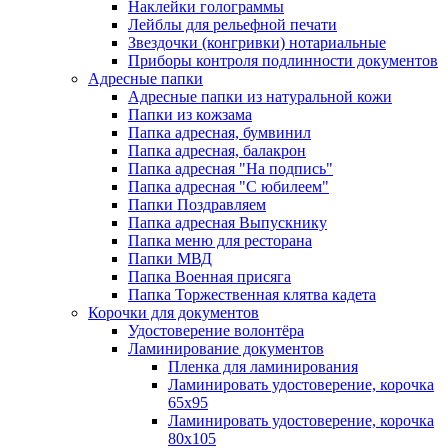
Наклейки голограммы
Лейблы для рельефной печати
Звездочки (конгривки) нотариальные
Приборы контроля подлинности документов
Адресные папки
Адресные папки из натуральной кожи
Папки из кожзама
Папка адресная, бумвинил
Папка адресная, балакрон
Папка адресная "На подпись"
Папка адресная "C юбилеем"
Папки Поздравляем
Папка адресная Выпускнику
Папка меню для ресторана
Папки МВД
Папка Военная присяга
Папка Торжественная клятва кадета
Корочки для документов
Удостоверение волонтёра
Ламинирование документов
Пленка для ламинирования
Ламинировать удостоверение, корочка
65х95
Ламинировать удостоверение, корочка
80х105