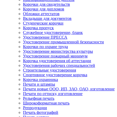
Корочки для свидетельств
Корочки для дипломов
Обложки аттестатов
Вкладыши для документов
Студенческие корочки
Корочка пропуск
Служебное удостоверение, бланк
Удостоверение ПРЕССА
Удостоверение промышленной безопасности
Корочки по охране труда
Удостоверение министерства культуры
Удостоверение пожарный минимум
Корочка удостоверения об аттестации
Удостоверения рабочих специальностей
Строительные удостоверения
Спортивное удостоверение корочка
Корочка охранника
Печати и штампы
Печати новые ООО, ИП, ЗАО, ОАО, изготовление
Печати по оттиску, изготовление
Рельефная печать
Широкоформатная печать
Репродукции
Печать фотографий