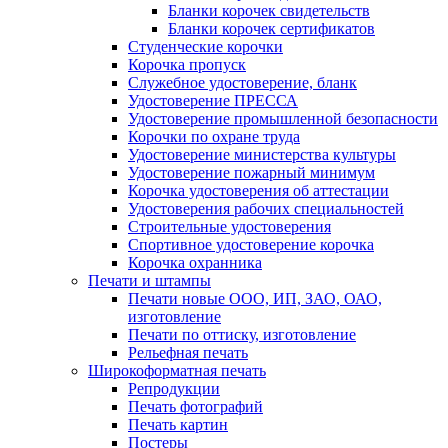
Бланки корочек свидетельств
Бланки корочек сертификатов
Студенческие корочки
Корочка пропуск
Служебное удостоверение, бланк
Удостоверение ПРЕССА
Удостоверение промышленной безопасности
Корочки по охране труда
Удостоверение министерства культуры
Удостоверение пожарный минимум
Корочка удостоверения об аттестации
Удостоверения рабочих специальностей
Строительные удостоверения
Спортивное удостоверение корочка
Корочка охранника
Печати и штампы
Печати новые ООО, ИП, ЗАО, ОАО,
изготовление
Печати по оттиску, изготовление
Рельефная печать
Широкоформатная печать
Репродукции
Печать фотографий
Печать картин
Постеры