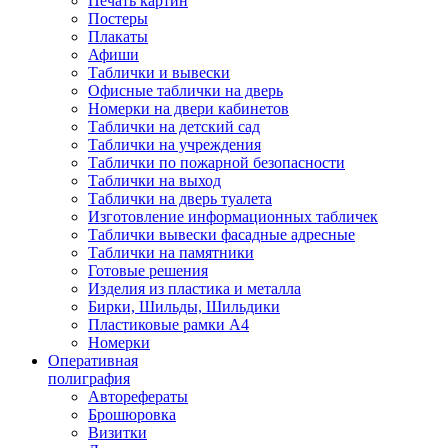
Печать картин
Постеры
Плакаты
Афиши
Таблички и вывески
Офисные таблички на дверь
Номерки на двери кабинетов
Таблички на детский сад
Таблички на учреждения
Таблички по пожарной безопасности
Таблички на выход
Таблички на дверь туалета
Изготовление информационных табличек
Таблички вывески фасадные адресные
Таблички на памятники
Готовые решения
Изделия из пластика и металла
Бирки, Шильды, Шильдики
Пластиковые рамки А4
Номерки
Оперативная
полиграфия
Авторефераты
Брошюровка
Визитки