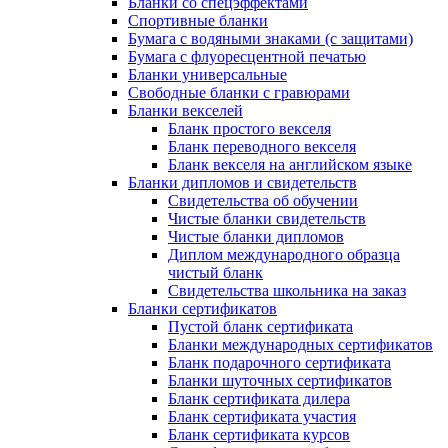
Бланки со спецэффектами
Спортивные бланки
Бумага с водяными знаками (с защитами)
Бумага с флуоресцентной печатью
Бланки универсальные
Свободные бланки с гравюрами
Бланки векселей
Бланк простого векселя
Бланк переводного векселя
Бланк векселя на английском языке
Бланки дипломов и свидетельств
Свидетельства об обучении
Чистые бланки свидетельств
Чистые бланки дипломов
Диплом международного образца
чистый бланк
Свидетельства школьника на заказ
Бланки сертификатов
Пустой бланк сертификата
Бланки международных сертификатов
Бланк подарочного сертификата
Бланки шуточных сертификатов
Бланк сертификата дилера
Бланк сертификата участия
Бланк сертификата курсов