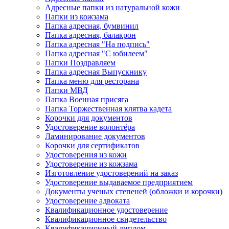
Адресные папки из натуральной кожи
Папки из кожзама
Папка адресная, бумвинил
Папка адресная, балакрон
Папка адресная "На подпись"
Папка адресная "C юбилеем"
Папки Поздравляем
Папка адресная Выпускнику
Папка меню для ресторана
Папки МВД
Папка Военная присяга
Папка Торжественная клятва кадета
Корочки для документов
Удостоверение волонтёра
Ламинирование документов
Корочки для сертификатов
Удостоверения из кожи
Удостоверение из кожзама
Изготовление удостоверений на заказ
Удостоверение выдаваемое предприятием
Документы ученых степеней (обложки и корочки)
Удостоверение адвоката
Квалификационное удостоверение
Квалификационное свидетельство
Квалификационный диплом