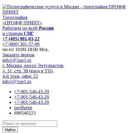
Типография
«ПРОФФ ПРИНТ»
Работаем по всей
России
и странам
СНГ
+7 (495) 981-03-22
+7 (800) 301-57-99
пн-пт 10:00-18:00 Мск.
Заказать звонок
info1@1pp1.ru
г. Москва, шоссе Энтузиастов,
д. 31, стр. 38 (вход в ТЦ),
4-й этаж, офис 22
info1@1pp1.ru
+7-901-546-43-29
+7-901-546-43-29
+7-901-546-43-29
proffprint
690540223