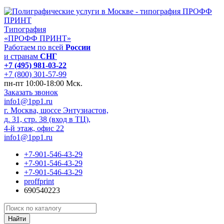
Типография
«ПРОФФ ПРИНТ»
Работаем по всей
России
и странам
СНГ
+7 (495) 981-03-22
+7 (800) 301-57-99
пн-пт 10:00-18:00 Мск.
Заказать звонок
info1@1pp1.ru
г. Москва, шоссе Энтузиастов,
д. 31, стр. 38 (вход в ТЦ),
4-й этаж, офис 22
info1@1pp1.ru
+7-901-546-43-29
+7-901-546-43-29
+7-901-546-43-29
proffprint
690540223