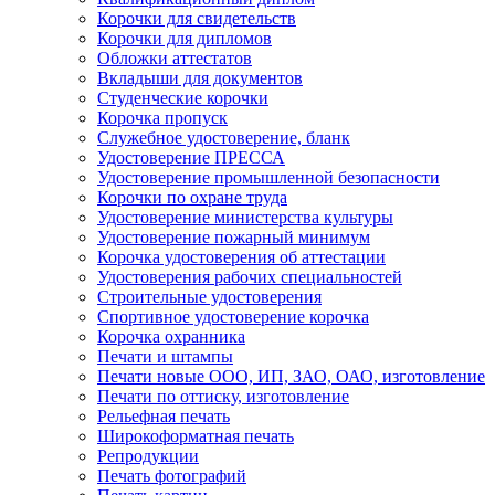
Корочки для свидетельств
Корочки для дипломов
Обложки аттестатов
Вкладыши для документов
Студенческие корочки
Корочка пропуск
Служебное удостоверение, бланк
Удостоверение ПРЕССА
Удостоверение промышленной безопасности
Корочки по охране труда
Удостоверение министерства культуры
Удостоверение пожарный минимум
Корочка удостоверения об аттестации
Удостоверения рабочих специальностей
Строительные удостоверения
Спортивное удостоверение корочка
Корочка охранника
Печати и штампы
Печати новые ООО, ИП, ЗАО, ОАО, изготовление
Печати по оттиску, изготовление
Рельефная печать
Широкоформатная печать
Репродукции
Печать фотографий