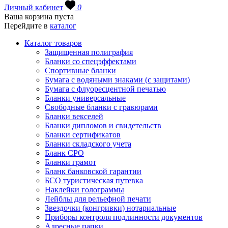
Личный кабинет
0
Ваша корзина пуста
Перейдите в
каталог
Каталог товаров
Защищенная полиграфия
Бланки со спецэффектами
Спортивные бланки
Бумага с водяными знаками (с защитами)
Бумага с флуоресцентной печатью
Бланки универсальные
Свободные бланки с гравюрами
Бланки векселей
Бланки дипломов и свидетельств
Бланки сертификатов
Бланки складского учета
Бланк СРО
Бланки грамот
Бланк банковской гарантии
БСО туристическая путевка
Наклейки голограммы
Лейблы для рельефной печати
Звездочки (конгривки) нотариальные
Приборы контроля подлинности документов
Адресные папки