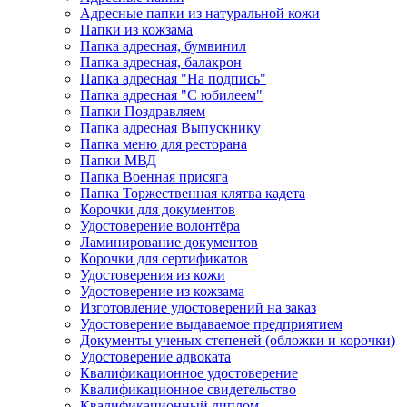
Адресные папки из натуральной кожи
Папки из кожзама
Папка адресная, бумвинил
Папка адресная, балакрон
Папка адресная "На подпись"
Папка адресная "C юбилеем"
Папки Поздравляем
Папка адресная Выпускнику
Папка меню для ресторана
Папки МВД
Папка Военная присяга
Папка Торжественная клятва кадета
Корочки для документов
Удостоверение волонтёра
Ламинирование документов
Корочки для сертификатов
Удостоверения из кожи
Удостоверение из кожзама
Изготовление удостоверений на заказ
Удостоверение выдаваемое предприятием
Документы ученых степеней (обложки и корочки)
Удостоверение адвоката
Квалификационное удостоверение
Квалификационное свидетельство
Квалификационный диплом