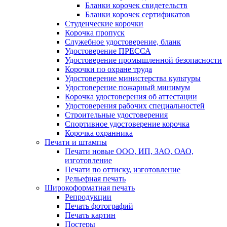
Бланки корочек свидетельств
Бланки корочек сертификатов
Студенческие корочки
Корочка пропуск
Служебное удостоверение, бланк
Удостоверение ПРЕССА
Удостоверение промышленной безопасности
Корочки по охране труда
Удостоверение министерства культуры
Удостоверение пожарный минимум
Корочка удостоверения об аттестации
Удостоверения рабочих специальностей
Строительные удостоверения
Спортивное удостоверение корочка
Корочка охранника
Печати и штампы
Печати новые ООО, ИП, ЗАО, ОАО,
изготовление
Печати по оттиску, изготовление
Рельефная печать
Широкоформатная печать
Репродукции
Печать фотографий
Печать картин
Постеры