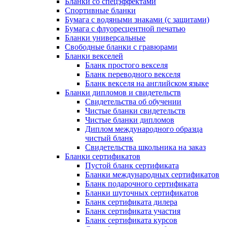
Бланки со спецэффектами
Спортивные бланки
Бумага с водяными знаками (с защитами)
Бумага с флуоресцентной печатью
Бланки универсальные
Свободные бланки с гравюрами
Бланки векселей
Бланк простого векселя
Бланк переводного векселя
Бланк векселя на английском языке
Бланки дипломов и свидетельств
Свидетельства об обучении
Чистые бланки свидетельств
Чистые бланки дипломов
Диплом международного образца
чистый бланк
Свидетельства школьника на заказ
Бланки сертификатов
Пустой бланк сертификата
Бланки международных сертификатов
Бланк подарочного сертификата
Бланки шуточных сертификатов
Бланк сертификата дилера
Бланк сертификата участия
Бланк сертификата курсов