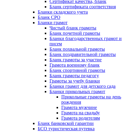
Сертификат качества, бланк
Бланк сертификата соответствия
Бланки складского учета
Бланк СРО
Бланки грамот
Чистый бланк грамоты
Бланк почетной грамоты
Бланки благодарственных грамот и
писем
Бланк похвальной грамоты
Бланк поздравительной грамоты
Бланк грамоты за участие
Грамота военному бланк
Бланк спортивной грамоты
Бланк грамоты педагогу
Грамоты за учебу бланки
Бланки грамот для детского сада
Бланки прикольных грамот
Прикольные грамоты на день
рождения
Грамота мужчине
Грамота на свадьбу
Грамота родителям
Бланк банковской гарантии
БСО туристическая путевка