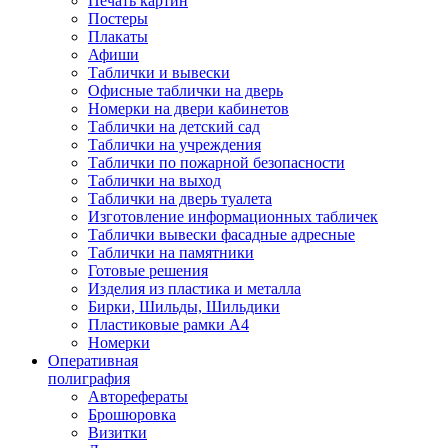
Печать картин
Постеры
Плакаты
Афиши
Таблички и вывески
Офисные таблички на дверь
Номерки на двери кабинетов
Таблички на детский сад
Таблички на учреждения
Таблички по пожарной безопасности
Таблички на выход
Таблички на дверь туалета
Изготовление информационных табличек
Таблички вывески фасадные адресные
Таблички на памятники
Готовые решения
Изделия из пластика и металла
Бирки, Шильды, Шильдики
Пластиковые рамки А4
Номерки
Оперативная
полиграфия
Авторефераты
Брошюровка
Визитки