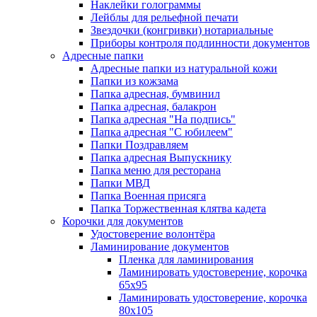
Наклейки голограммы
Лейблы для рельефной печати
Звездочки (конгривки) нотариальные
Приборы контроля подлинности документов
Адресные папки
Адресные папки из натуральной кожи
Папки из кожзама
Папка адресная, бумвинил
Папка адресная, балакрон
Папка адресная "На подпись"
Папка адресная "C юбилеем"
Папки Поздравляем
Папка адресная Выпускнику
Папка меню для ресторана
Папки МВД
Папка Военная присяга
Папка Торжественная клятва кадета
Корочки для документов
Удостоверение волонтёра
Ламинирование документов
Пленка для ламинирования
Ламинировать удостоверение, корочка
65х95
Ламинировать удостоверение, корочка
80х105