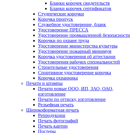
Бланки корочек свидетельств
Бланки корочек сертификатов
Студенческие корочки
Корочка пропуск
Служебное удостоверение, бланк
Удостоверение ПРЕССА
Удостоверение промышленной безопасности
Корочки по охране труда
Удостоверение министерства культуры
Удостоверение пожарный минимум
Корочка удостоверения об аттестации
Удостоверения рабочих специальностей
Строительные удостоверения
Спортивное удостоверение корочка
Корочка охранника
Печати и штампы
Печати новые ООО, ИП, ЗАО, ОАО,
изготовление
Печати по оттиску, изготовление
Рельефная печать
Широкоформатная печать
Репродукции
Печать фотографий
Печать картин
Постеры