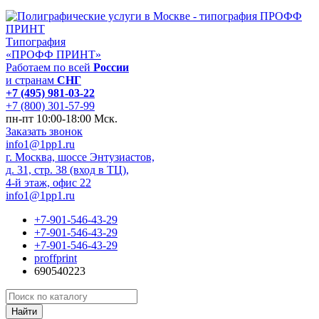
Типография
«ПРОФФ ПРИНТ»
Работаем по всей
России
и странам
СНГ
+7 (495) 981-03-22
+7 (800) 301-57-99
пн-пт 10:00-18:00 Мск.
Заказать звонок
info1@1pp1.ru
г. Москва, шоссе Энтузиастов,
д. 31, стр. 38 (вход в ТЦ),
4-й этаж, офис 22
info1@1pp1.ru
+7-901-546-43-29
+7-901-546-43-29
+7-901-546-43-29
proffprint
690540223