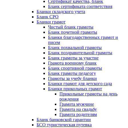
Сертификат качества, бланк
Бланк сертификата соответствия
Бланки складского учета
Бланк СРО
Бланки грамот
Чистый бланк грамоты
Бланк почетной грамоты
Бланки благодарственных грамот и
писем
Бланк похвальной грамоты
Бланк поздравительной грамоты
Бланк грамоты за участие
Грамота военному бланк
Бланк спортивной грамоты
Бланк грамоты педагогу
Грамоты за учебу бланки
Бланки грамот для детского сада
Бланки прикольных грамот
Прикольные грамоты на день
рождения
Грамота мужчине
Грамота на свадьбу
Грамота родителям
Бланк банковской гарантии
БСО туристическая путевка