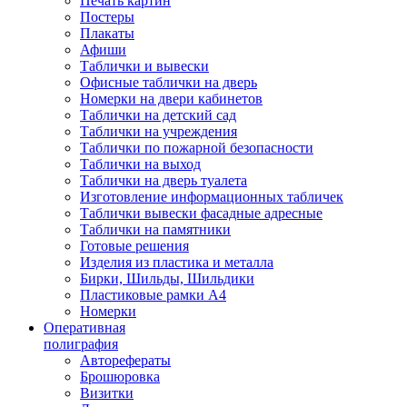
Печать картин
Постеры
Плакаты
Афиши
Таблички и вывески
Офисные таблички на дверь
Номерки на двери кабинетов
Таблички на детский сад
Таблички на учреждения
Таблички по пожарной безопасности
Таблички на выход
Таблички на дверь туалета
Изготовление информационных табличек
Таблички вывески фасадные адресные
Таблички на памятники
Готовые решения
Изделия из пластика и металла
Бирки, Шильды, Шильдики
Пластиковые рамки А4
Номерки
Оперативная
полиграфия
Авторефераты
Брошюровка
Визитки