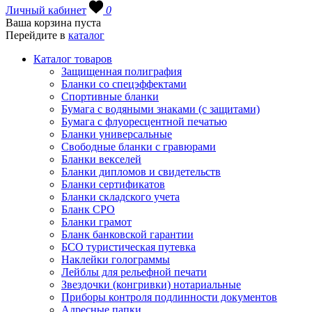
Личный кабинет
0
Ваша корзина пуста
Перейдите в
каталог
Каталог товаров
Защищенная полиграфия
Бланки со спецэффектами
Спортивные бланки
Бумага с водяными знаками (с защитами)
Бумага с флуоресцентной печатью
Бланки универсальные
Свободные бланки с гравюрами
Бланки векселей
Бланки дипломов и свидетельств
Бланки сертификатов
Бланки складского учета
Бланк СРО
Бланки грамот
Бланк банковской гарантии
БСО туристическая путевка
Наклейки голограммы
Лейблы для рельефной печати
Звездочки (конгривки) нотариальные
Приборы контроля подлинности документов
Адресные папки