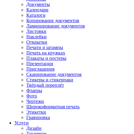
Документы
Календари
Каталоги
Копирование документов
Ламинирование документов
Листовки
Наклейки
Открытки
Печати и штампы
Печать на кружках
Плакаты и постеры
Презентации
Приглашения
Сканирование документов
Стикеры и стикерпаки
Твёрдый переплёт
Флаеры
Фото
Чертежи
Широкоформатная печать
Этикетки
Гравировка
Услуги
Дизайн
Тиснение