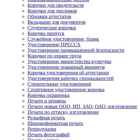
Корочки для свидетельств
Корочки для дипломов
Обложки аттестатов
Вкладыши для документов
Студенческие корочки
Корочка пропуск
Служебное удостоверение, бланк
Удостоверение ПРЕССА
Удостоверение промышленной безопасности
Корочки по охране труда
Удостоверение министерства культуры
Удостоверение пожарный минимум
Корочка удостоверения об аттестации
Удостоверения рабочих специальностей
Строительные удостоверения
Спортивное удостоверение корочка
Корочка охранника
Печати и штампы
Печати новые ООО, ИП, ЗАО, ОАО, изготовление
Печати по оттиску, изготовление
Рельефная печать
Широкоформатная печать
Репродукции
Печать фотографий