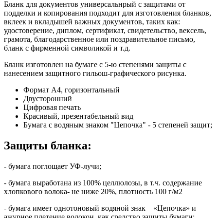
Бланк для документов универсальнрый с защитами от
подделки и копирования подходит для изготовления бланков,
вклеек и вкладышей важных документов, таких как:
удостоверение, диплом, сертификат, свидетельство, вексель,
грамота, благодарственное или поздравительное письмо,
бланк с фирменной символикой и т.д.
Бланк изготовлен на бумаге с 5-ю степенями защиты с
нанесением защитного гильош-графического рисунка.
Формат А4, горизонтальный
Двусторонний
Цифровая печать
Красивый, презентабельный вид
Бумага с водяным знаком "Цепочка" - 5 степеней защит;
Защиты бланка:
- бумага поглощает УФ-лучи;
- бумага выработана из 100% целлюлозы, в т.ч. содержание
хлопкового волока- не ниже 20%, плотность 100 г/м2
- бумага имеет однотоновый водяной знак – «Цепочка» и
ажурное плетение волокон, как средство защиты бумаги;