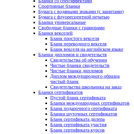
Бланки со спецэффектами
Спортивные бланки
Бумага с водяными знаками (с защитами)
Бумага с флуоресцентной печатью
Бланки универсальные
Свободные бланки с гравюрами
Бланки векселей
Бланк простого векселя
Бланк переводного векселя
Бланк векселя на английском языке
Бланки дипломов и свидетельств
Свидетельства об обучении
Чистые бланки свидетельств
Чистые бланки дипломов
Диплом международного образца
чистый бланк
Свидетельства школьника на заказ
Бланки сертификатов
Пустой бланк сертификата
Бланки международных сертификатов
Бланк подарочного сертификата
Бланки шуточных сертификатов
Бланк сертификата дилера
Бланк сертификата участия
Бланк сертификата курсов