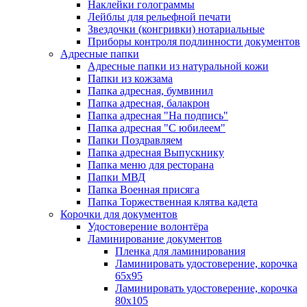
Наклейки голограммы
Лейблы для рельефной печати
Звездочки (конгривки) нотариальные
Приборы контроля подлинности документов
Адресные папки
Адресные папки из натуральной кожи
Папки из кожзама
Папка адресная, бумвинил
Папка адресная, балакрон
Папка адресная "На подпись"
Папка адресная "C юбилеем"
Папки Поздравляем
Папка адресная Выпускнику
Папка меню для ресторана
Папки МВД
Папка Военная присяга
Папка Торжественная клятва кадета
Корочки для документов
Удостоверение волонтёра
Ламинирование документов
Пленка для ламинирования
Ламинировать удостоверение, корочка
65х95
Ламинировать удостоверение, корочка
80х105