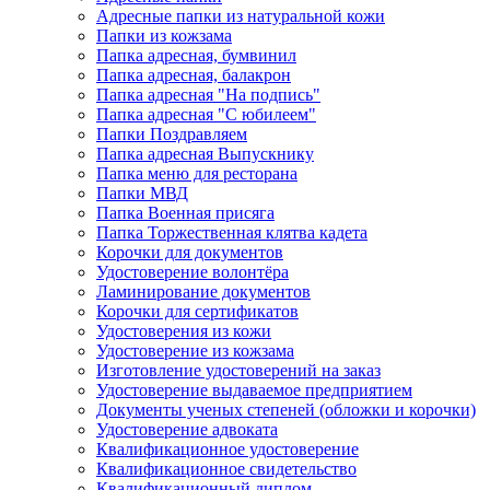
Адресные папки из натуральной кожи
Папки из кожзама
Папка адресная, бумвинил
Папка адресная, балакрон
Папка адресная "На подпись"
Папка адресная "C юбилеем"
Папки Поздравляем
Папка адресная Выпускнику
Папка меню для ресторана
Папки МВД
Папка Военная присяга
Папка Торжественная клятва кадета
Корочки для документов
Удостоверение волонтёра
Ламинирование документов
Корочки для сертификатов
Удостоверения из кожи
Удостоверение из кожзама
Изготовление удостоверений на заказ
Удостоверение выдаваемое предприятием
Документы ученых степеней (обложки и корочки)
Удостоверение адвоката
Квалификационное удостоверение
Квалификационное свидетельство
Квалификационный диплом