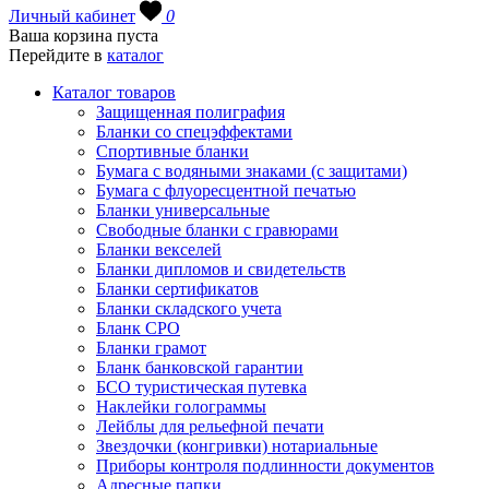
Личный кабинет
0
Ваша корзина пуста
Перейдите в
каталог
Каталог товаров
Защищенная полиграфия
Бланки со спецэффектами
Спортивные бланки
Бумага с водяными знаками (с защитами)
Бумага с флуоресцентной печатью
Бланки универсальные
Свободные бланки с гравюрами
Бланки векселей
Бланки дипломов и свидетельств
Бланки сертификатов
Бланки складского учета
Бланк СРО
Бланки грамот
Бланк банковской гарантии
БСО туристическая путевка
Наклейки голограммы
Лейблы для рельефной печати
Звездочки (конгривки) нотариальные
Приборы контроля подлинности документов
Адресные папки