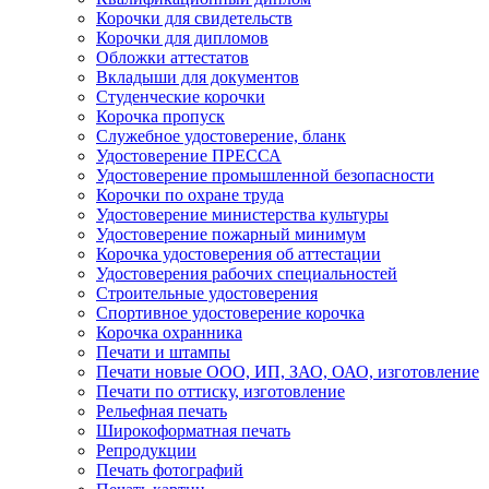
Корочки для свидетельств
Корочки для дипломов
Обложки аттестатов
Вкладыши для документов
Студенческие корочки
Корочка пропуск
Служебное удостоверение, бланк
Удостоверение ПРЕССА
Удостоверение промышленной безопасности
Корочки по охране труда
Удостоверение министерства культуры
Удостоверение пожарный минимум
Корочка удостоверения об аттестации
Удостоверения рабочих специальностей
Строительные удостоверения
Спортивное удостоверение корочка
Корочка охранника
Печати и штампы
Печати новые ООО, ИП, ЗАО, ОАО, изготовление
Печати по оттиску, изготовление
Рельефная печать
Широкоформатная печать
Репродукции
Печать фотографий