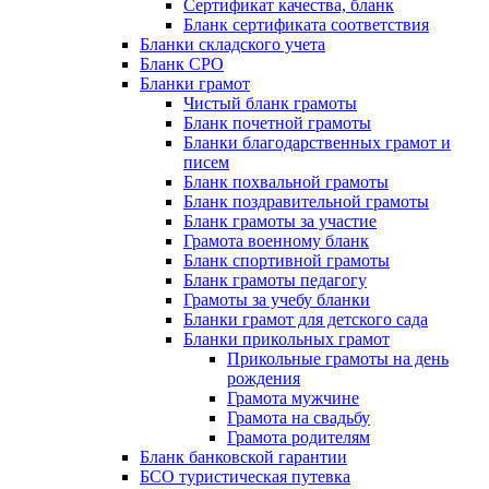
Сертификат качества, бланк
Бланк сертификата соответствия
Бланки складского учета
Бланк СРО
Бланки грамот
Чистый бланк грамоты
Бланк почетной грамоты
Бланки благодарственных грамот и
писем
Бланк похвальной грамоты
Бланк поздравительной грамоты
Бланк грамоты за участие
Грамота военному бланк
Бланк спортивной грамоты
Бланк грамоты педагогу
Грамоты за учебу бланки
Бланки грамот для детского сада
Бланки прикольных грамот
Прикольные грамоты на день
рождения
Грамота мужчине
Грамота на свадьбу
Грамота родителям
Бланк банковской гарантии
БСО туристическая путевка