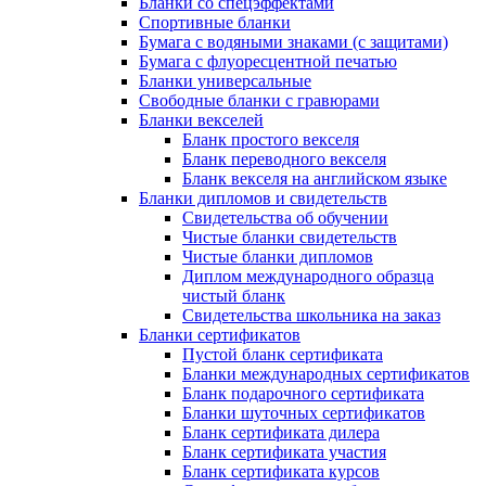
Бланки со спецэффектами
Спортивные бланки
Бумага с водяными знаками (с защитами)
Бумага с флуоресцентной печатью
Бланки универсальные
Свободные бланки с гравюрами
Бланки векселей
Бланк простого векселя
Бланк переводного векселя
Бланк векселя на английском языке
Бланки дипломов и свидетельств
Свидетельства об обучении
Чистые бланки свидетельств
Чистые бланки дипломов
Диплом международного образца
чистый бланк
Свидетельства школьника на заказ
Бланки сертификатов
Пустой бланк сертификата
Бланки международных сертификатов
Бланк подарочного сертификата
Бланки шуточных сертификатов
Бланк сертификата дилера
Бланк сертификата участия
Бланк сертификата курсов