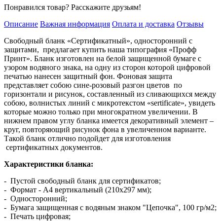
Понравился товар? Расскажите друзьям!
Описание
Важная информация
Оплата и доставка
Отзывы
Свободный бланк «Сертификатный», односторонний с
защитами, предлагает купить наша типография «Профф
Принт». Бланк изготовлен на белой защищенной бумаге с
узором водяного знака, на одну из сторон которой цифровой
печатью нанесен защитный фон. Фоновая защита
представляет собою сине-розовый разгон цветов по
горизонтали и рисунок, составленный из сливающихся между
собою, волнистых линий с микротекстом «sertificate», увидеть
которые можно только при многократном увеличении. В
нижнем правом углу бланка имеется декоративный элемент –
круг, повторяющий рисунок фона в увеличенном варианте.
Такой бланк отлично подойдет для изготовления
сертификатных документов.
Характеристики бланка:
- Пустой свободный бланк для сертификатов;
- Формат - А4 вертикальный (210х297 мм);
- Односторонний;
- Бумага защищенная с водяным знаком "Цепочка", 100 гр/м2;
- Печать цифровая;