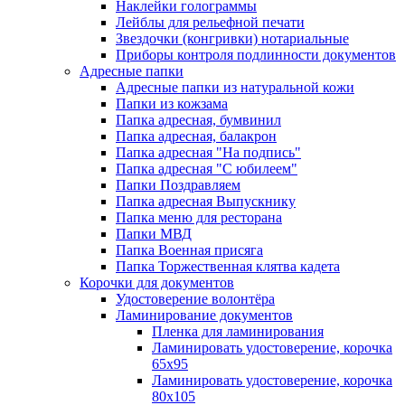
Наклейки голограммы
Лейблы для рельефной печати
Звездочки (конгривки) нотариальные
Приборы контроля подлинности документов
Адресные папки
Адресные папки из натуральной кожи
Папки из кожзама
Папка адресная, бумвинил
Папка адресная, балакрон
Папка адресная "На подпись"
Папка адресная "C юбилеем"
Папки Поздравляем
Папка адресная Выпускнику
Папка меню для ресторана
Папки МВД
Папка Военная присяга
Папка Торжественная клятва кадета
Корочки для документов
Удостоверение волонтёра
Ламинирование документов
Пленка для ламинирования
Ламинировать удостоверение, корочка
65х95
Ламинировать удостоверение, корочка
80х105