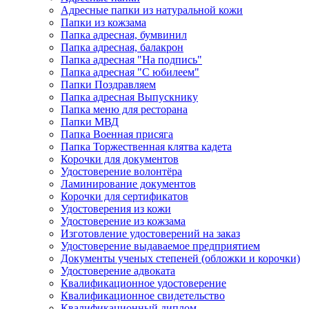
Адресные папки из натуральной кожи
Папки из кожзама
Папка адресная, бумвинил
Папка адресная, балакрон
Папка адресная "На подпись"
Папка адресная "C юбилеем"
Папки Поздравляем
Папка адресная Выпускнику
Папка меню для ресторана
Папки МВД
Папка Военная присяга
Папка Торжественная клятва кадета
Корочки для документов
Удостоверение волонтёра
Ламинирование документов
Корочки для сертификатов
Удостоверения из кожи
Удостоверение из кожзама
Изготовление удостоверений на заказ
Удостоверение выдаваемое предприятием
Документы ученых степеней (обложки и корочки)
Удостоверение адвоката
Квалификационное удостоверение
Квалификационное свидетельство
Квалификационный диплом