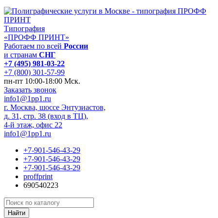
Типография
«ПРОФФ ПРИНТ»
Работаем по всей
России
и странам
СНГ
+7 (495) 981-03-22
+7 (800) 301-57-99
пн-пт 10:00-18:00 Мск.
Заказать звонок
info1@1pp1.ru
г. Москва, шоссе Энтузиастов,
д. 31, стр. 38 (вход в ТЦ),
4-й этаж, офис 22
info1@1pp1.ru
+7-901-546-43-29
+7-901-546-43-29
+7-901-546-43-29
proffprint
690540223