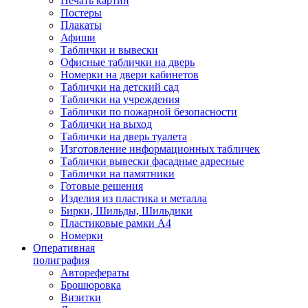
Печать картин
Постеры
Плакаты
Афиши
Таблички и вывески
Офисные таблички на дверь
Номерки на двери кабинетов
Таблички на детский сад
Таблички на учреждения
Таблички по пожарной безопасности
Таблички на выход
Таблички на дверь туалета
Изготовление информационных табличек
Таблички вывески фасадные адресные
Таблички на памятники
Готовые решения
Изделия из пластика и металла
Бирки, Шильды, Шильдики
Пластиковые рамки А4
Номерки
Оперативная
полиграфия
Авторефераты
Брошюровка
Визитки