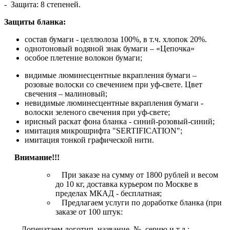
- Защита: 8 степеней.
Защиты бланка:
состав бумаги - целлюлоза 100%, в т.ч. хлопок 20%.
однотоновый водяной знак бумаги – «Цепочка»
особое плетение волокон бумаги;
видимые люминесцентные вкрапления бумаги –
розовые волоски со свечением при уф-свете. Цвет
свечения – малиновый;
невидимые люминесцентные вкрапления бумаги -
волоски зеленого свечения при уф-свете;
ирисный раскат фона бланка - синий-розовый-синий;
имитация микрошрифта "SERTIFICATION";
имитация тонкой графической нити.
Внимание!!!
При заказе на сумму от 1800 рублей и весом
до 10 кг, доставка курьером по Москве в
пределах МКАД - бесплатная;
Предлагаем услуги по доработке бланка (при
заказе от 100 штук:
- Допечатаем логотип, название, №, серию и т.д.;