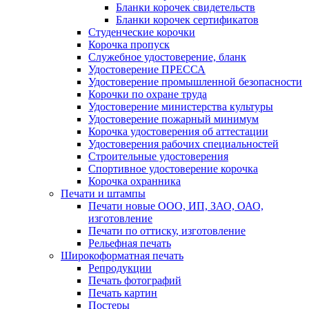
Бланки корочек свидетельств
Бланки корочек сертификатов
Студенческие корочки
Корочка пропуск
Служебное удостоверение, бланк
Удостоверение ПРЕССА
Удостоверение промышленной безопасности
Корочки по охране труда
Удостоверение министерства культуры
Удостоверение пожарный минимум
Корочка удостоверения об аттестации
Удостоверения рабочих специальностей
Строительные удостоверения
Спортивное удостоверение корочка
Корочка охранника
Печати и штампы
Печати новые ООО, ИП, ЗАО, ОАО,
изготовление
Печати по оттиску, изготовление
Рельефная печать
Широкоформатная печать
Репродукции
Печать фотографий
Печать картин
Постеры