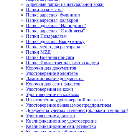
Адресные папки из натуральной кожи
Папки из кожзама
Папка адресная, бумвинил
Папка адресная, балакрон
Папка адресная "На подпись"
Папка адресная "C юбилеем"
Папки Поздравляем
Папка адресная Выпускнику
Папка меню для ресторана
Папки МВД
Папка Военная присяга
Папка Торжественная клятва кадета
Корочки для документов
Удостоверение волонтёра
Ламинирование документов
Корочки для сертификатов
Удостоверения из кожи
Удостоверение из кожзама
Изготовление удостоверений на заказ
Удостоверение выдаваемое предприятием
Документы ученых степеней (обложки и корочки)
Удостоверение адвоката
Квалификационное удостоверение
Квалификационное свидетельство
Квалификационный диплом