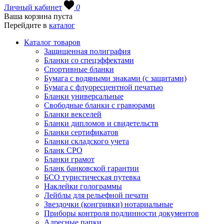
Личный кабинет
0
Ваша корзина пуста
Перейдите в
каталог
Каталог товаров
Защищенная полиграфия
Бланки со спецэффектами
Спортивные бланки
Бумага с водяными знаками (с защитами)
Бумага с флуоресцентной печатью
Бланки универсальные
Свободные бланки с гравюрами
Бланки векселей
Бланки дипломов и свидетельств
Бланки сертификатов
Бланки складского учета
Бланк СРО
Бланки грамот
Бланк банковской гарантии
БСО туристическая путевка
Наклейки голограммы
Лейблы для рельефной печати
Звездочки (конгривки) нотариальные
Приборы контроля подлинности документов
Адресные папки