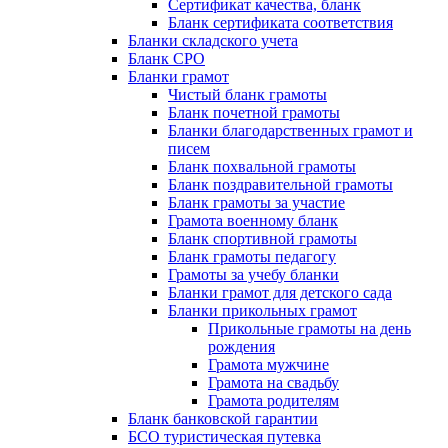
Сертификат качества, бланк
Бланк сертификата соответствия
Бланки складского учета
Бланк СРО
Бланки грамот
Чистый бланк грамоты
Бланк почетной грамоты
Бланки благодарственных грамот и
писем
Бланк похвальной грамоты
Бланк поздравительной грамоты
Бланк грамоты за участие
Грамота военному бланк
Бланк спортивной грамоты
Бланк грамоты педагогу
Грамоты за учебу бланки
Бланки грамот для детского сада
Бланки прикольных грамот
Прикольные грамоты на день
рождения
Грамота мужчине
Грамота на свадьбу
Грамота родителям
Бланк банковской гарантии
БСО туристическая путевка