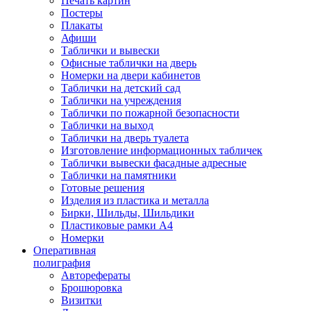
Печать картин
Постеры
Плакаты
Афиши
Таблички и вывески
Офисные таблички на дверь
Номерки на двери кабинетов
Таблички на детский сад
Таблички на учреждения
Таблички по пожарной безопасности
Таблички на выход
Таблички на дверь туалета
Изготовление информационных табличек
Таблички вывески фасадные адресные
Таблички на памятники
Готовые решения
Изделия из пластика и металла
Бирки, Шильды, Шильдики
Пластиковые рамки А4
Номерки
Оперативная
полиграфия
Авторефераты
Брошюровка
Визитки