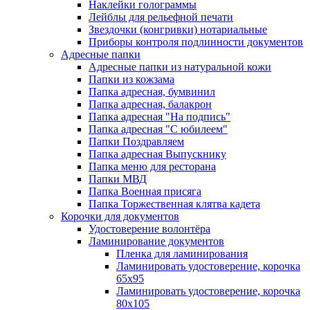
Наклейки голограммы
Лейблы для рельефной печати
Звездочки (конгривки) нотариальные
Приборы контроля подлинности документов
Адресные папки
Адресные папки из натуральной кожи
Папки из кожзама
Папка адресная, бумвинил
Папка адресная, балакрон
Папка адресная "На подпись"
Папка адресная "C юбилеем"
Папки Поздравляем
Папка адресная Выпускнику
Папка меню для ресторана
Папки МВД
Папка Военная присяга
Папка Торжественная клятва кадета
Корочки для документов
Удостоверение волонтёра
Ламинирование документов
Пленка для ламинирования
Ламинировать удостоверение, корочка
65х95
Ламинировать удостоверение, корочка
80х105