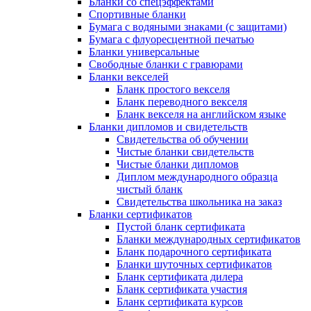
Бланки со спецэффектами
Спортивные бланки
Бумага с водяными знаками (с защитами)
Бумага с флуоресцентной печатью
Бланки универсальные
Свободные бланки с гравюрами
Бланки векселей
Бланк простого векселя
Бланк переводного векселя
Бланк векселя на английском языке
Бланки дипломов и свидетельств
Свидетельства об обучении
Чистые бланки свидетельств
Чистые бланки дипломов
Диплом международного образца
чистый бланк
Свидетельства школьника на заказ
Бланки сертификатов
Пустой бланк сертификата
Бланки международных сертификатов
Бланк подарочного сертификата
Бланки шуточных сертификатов
Бланк сертификата дилера
Бланк сертификата участия
Бланк сертификата курсов