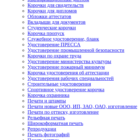
Корочки для свидетельств
Корочки для дипломов
Обложки аттестатов
Вкладыши для документов
Студенческие корочки
Корочка пропуск
Служебное удостоверение, бланк
Удостоверение ПРЕССА
Удостоверение промышленной безопасности
Корочки по охране труда
Удостоверение министерства культуры
Удостоверение пожарный минимум
Корочка удостоверения об аттестации
Удостоверения рабочих специальностей
Строительные удостоверения
Спортивное удостоверение корочка
Корочка охранника
Печати и штампы
Печати новые ООО, ИП, ЗАО, ОАО, изготовление
Печати по оттиску, изготовление
Рельефная печать
Широкоформатная печать
Репродукции
Печать фотографий