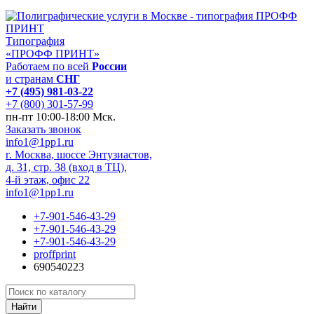
Типография
«ПРОФФ ПРИНТ»
Работаем по всей
России
и странам
СНГ
+7 (495) 981-03-22
+7 (800) 301-57-99
пн-пт 10:00-18:00 Мск.
Заказать звонок
info1@1pp1.ru
г. Москва, шоссе Энтузиастов,
д. 31, стр. 38 (вход в ТЦ),
4-й этаж, офис 22
info1@1pp1.ru
+7-901-546-43-29
+7-901-546-43-29
+7-901-546-43-29
proffprint
690540223