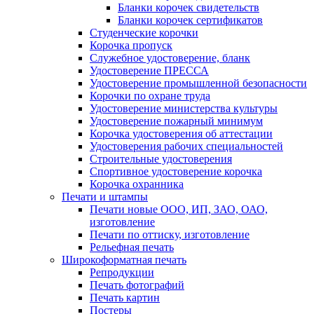
Бланки корочек свидетельств
Бланки корочек сертификатов
Студенческие корочки
Корочка пропуск
Служебное удостоверение, бланк
Удостоверение ПРЕССА
Удостоверение промышленной безопасности
Корочки по охране труда
Удостоверение министерства культуры
Удостоверение пожарный минимум
Корочка удостоверения об аттестации
Удостоверения рабочих специальностей
Строительные удостоверения
Спортивное удостоверение корочка
Корочка охранника
Печати и штампы
Печати новые ООО, ИП, ЗАО, ОАО,
изготовление
Печати по оттиску, изготовление
Рельефная печать
Широкоформатная печать
Репродукции
Печать фотографий
Печать картин
Постеры