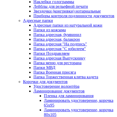
Наклейки голограммы
Лейблы для рельефной печати
Звездочки (конгривки) нотариальные
Приборы контроля подлинности документов
Адресные папки
Адресные папки из натуральной кожи
Папки из кожзама
Папка адресная, бумвинил
Папка адресная, балакрон
Папка адресная "На подпись"
Папка адресная "C юбилеем"
Папки Поздравляем
Папка адресная Выпускнику
Папка меню для ресторана
Папки МВД
Папка Военная присяга
Папка Торжественная клятва кадета
Корочки для документов
Удостоверение волонтёра
Ламинирование документов
Пленка для ламинирования
Ламинировать удостоверение, корочка
65х95
Ламинировать удостоверение, корочка
80х105