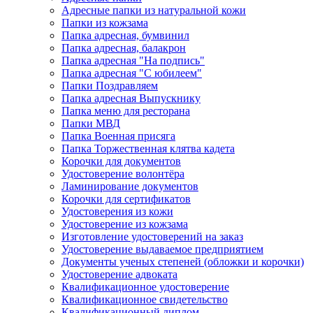
Адресные папки из натуральной кожи
Папки из кожзама
Папка адресная, бумвинил
Папка адресная, балакрон
Папка адресная "На подпись"
Папка адресная "C юбилеем"
Папки Поздравляем
Папка адресная Выпускнику
Папка меню для ресторана
Папки МВД
Папка Военная присяга
Папка Торжественная клятва кадета
Корочки для документов
Удостоверение волонтёра
Ламинирование документов
Корочки для сертификатов
Удостоверения из кожи
Удостоверение из кожзама
Изготовление удостоверений на заказ
Удостоверение выдаваемое предприятием
Документы ученых степеней (обложки и корочки)
Удостоверение адвоката
Квалификационное удостоверение
Квалификационное свидетельство
Квалификационный диплом