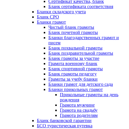
Сертификат качества, бланк
Бланк сертификата соответствия
Бланки складского учета
Бланк СРО
Бланки грамот
Чистый бланк грамоты
Бланк почетной грамоты
Бланки благодарственных грамот и
писем
Бланк похвальной грамоты
Бланк поздравительной грамоты
Бланк грамоты за участие
Грамота военному бланк
Бланк спортивной грамоты
Бланк грамоты педагогу
Грамоты за учебу бланки
Бланки грамот для детского сада
Бланки прикольных грамот
Прикольные грамоты на день
рождения
Грамота мужчине
Грамота на свадьбу
Грамота родителям
Бланк банковской гарантии
БСО туристическая путевка