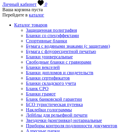
Личный кабинет
0
Ваша корзина пуста
Перейдите в
каталог
Каталог товаров
Защищенная полиграфия
Бланки со спецэффектами
Спортивные бланки
Бумага с водяными знаками (с защитами)
Бумага с флуоресцентной печатью
Бланки универсальные
Свободные бланки с гравюрами
Бланки векселей
Бланки дипломов и свидетельств
Бланки сертификатов
Бланки складского учета
Бланк СРО
Бланки грамот
Бланк банковской гарантии
БСО туристическая путевка
Наклейки голограммы
Лейблы для рельефной печати
Звездочки (конгривки) нотариальные
Приборы контроля подлинности документов
Адресные папки