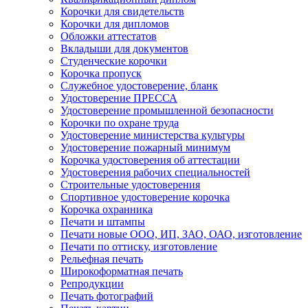
Корочки для свидетельств
Корочки для дипломов
Обложки аттестатов
Вкладыши для документов
Студенческие корочки
Корочка пропуск
Служебное удостоверение, бланк
Удостоверение ПРЕССА
Удостоверение промышленной безопасности
Корочки по охране труда
Удостоверение министерства культуры
Удостоверение пожарный минимум
Корочка удостоверения об аттестации
Удостоверения рабочих специальностей
Строительные удостоверения
Спортивное удостоверение корочка
Корочка охранника
Печати и штампы
Печати новые ООО, ИП, ЗАО, ОАО, изготовление
Печати по оттиску, изготовление
Рельефная печать
Широкоформатная печать
Репродукции
Печать фотографий