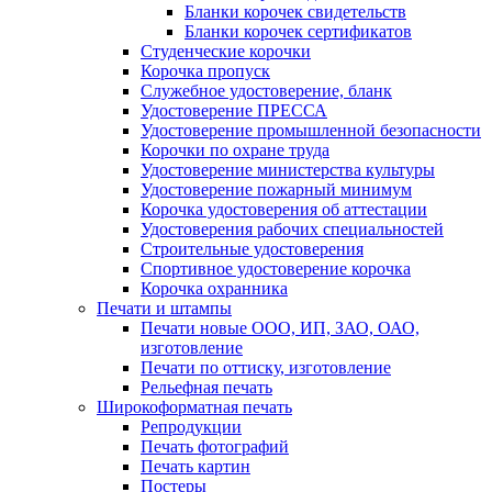
Бланки корочек свидетельств
Бланки корочек сертификатов
Студенческие корочки
Корочка пропуск
Служебное удостоверение, бланк
Удостоверение ПРЕССА
Удостоверение промышленной безопасности
Корочки по охране труда
Удостоверение министерства культуры
Удостоверение пожарный минимум
Корочка удостоверения об аттестации
Удостоверения рабочих специальностей
Строительные удостоверения
Спортивное удостоверение корочка
Корочка охранника
Печати и штампы
Печати новые ООО, ИП, ЗАО, ОАО,
изготовление
Печати по оттиску, изготовление
Рельефная печать
Широкоформатная печать
Репродукции
Печать фотографий
Печать картин
Постеры