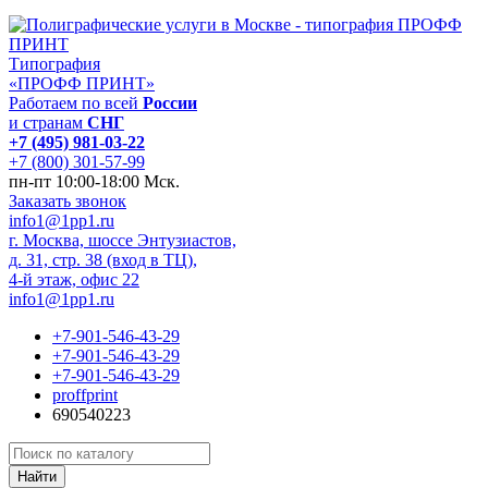
Типография
«ПРОФФ ПРИНТ»
Работаем по всей
России
и странам
СНГ
+7 (495) 981-03-22
+7 (800) 301-57-99
пн-пт 10:00-18:00 Мск.
Заказать звонок
info1@1pp1.ru
г. Москва, шоссе Энтузиастов,
д. 31, стр. 38 (вход в ТЦ),
4-й этаж, офис 22
info1@1pp1.ru
+7-901-546-43-29
+7-901-546-43-29
+7-901-546-43-29
proffprint
690540223