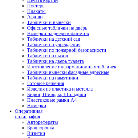
Печать картин
Постеры
Плакаты
Афиши
Таблички и вывески
Офисные таблички на дверь
Номерки на двери кабинетов
Таблички на детский сад
Таблички на учреждения
Таблички по пожарной безопасности
Таблички на выход
Таблички на дверь туалета
Изготовление информационных табличек
Таблички вывески фасадные адресные
Таблички на памятники
Готовые решения
Изделия из пластика и металла
Бирки, Шильды, Шильдики
Пластиковые рамки А4
Номерки
Оперативная
полиграфия
Авторефераты
Брошюровка
Визитки