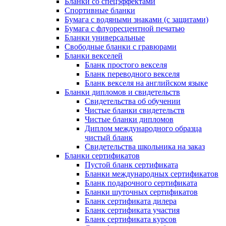
Бланки со спецэффектами
Спортивные бланки
Бумага с водяными знаками (с защитами)
Бумага с флуоресцентной печатью
Бланки универсальные
Свободные бланки с гравюрами
Бланки векселей
Бланк простого векселя
Бланк переводного векселя
Бланк векселя на английском языке
Бланки дипломов и свидетельств
Свидетельства об обучении
Чистые бланки свидетельств
Чистые бланки дипломов
Диплом международного образца
чистый бланк
Свидетельства школьника на заказ
Бланки сертификатов
Пустой бланк сертификата
Бланки международных сертификатов
Бланк подарочного сертификата
Бланки шуточных сертификатов
Бланк сертификата дилера
Бланк сертификата участия
Бланк сертификата курсов