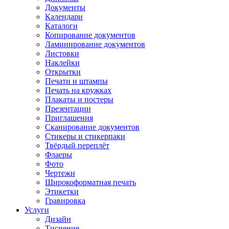
Документы
Календари
Каталоги
Копирование документов
Ламинирование документов
Листовки
Наклейки
Открытки
Печати и штампы
Печать на кружках
Плакаты и постеры
Презентации
Приглашения
Сканирование документов
Стикеры и стикерпаки
Твёрдый переплёт
Флаеры
Фото
Чертежи
Широкоформатная печать
Этикетки
Гравировка
Услуги
Дизайн
Тиснение