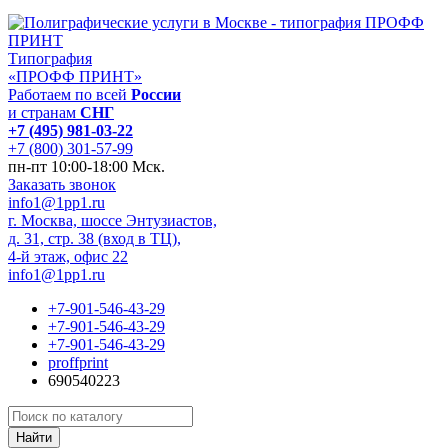
Типография
«ПРОФФ ПРИНТ»
Работаем по всей
России
и странам
СНГ
+7 (495) 981-03-22
+7 (800) 301-57-99
пн-пт 10:00-18:00 Мск.
Заказать звонок
info1@1pp1.ru
г. Москва, шоссе Энтузиастов,
д. 31, стр. 38 (вход в ТЦ),
4-й этаж, офис 22
info1@1pp1.ru
+7-901-546-43-29
+7-901-546-43-29
+7-901-546-43-29
proffprint
690540223