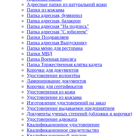
Адресные папки из натуральной кожи
Папки из кожзама
Папка адресная, бумвинил
Папка адресная, балакрон
Папка адресная "На подпись"
Папка адресная "C юбилеем"
Папки Поздравляем
Папка адресная Выпускнику
Папка меню для ресторана
Папки МВД
Папка Военная присяга
Папка Торжественная клятва кадета
Корочки для документов
Удостоверение волонтёра
Ламинирование документов
Корочки для сертификатов
Удостоверения из кожи
Удостоверение из кожзама
Изготовление удостоверений на заказ
Удостоверение выдаваемое предприятием
Документы ученых степеней (обложки и корочки)
Удостоверение адвоката
Квалификационное удостоверение
Квалификационное свидетельство
Квалификационный диплом