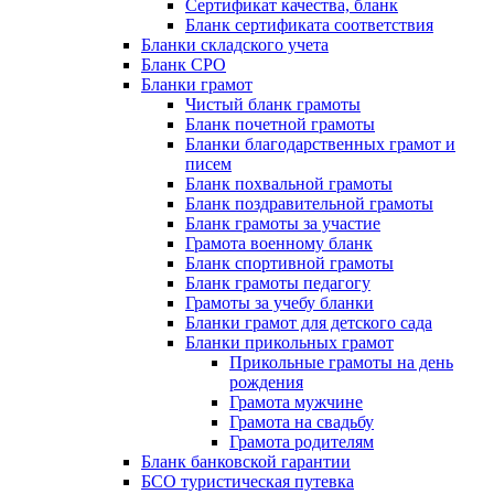
Сертификат качества, бланк
Бланк сертификата соответствия
Бланки складского учета
Бланк СРО
Бланки грамот
Чистый бланк грамоты
Бланк почетной грамоты
Бланки благодарственных грамот и
писем
Бланк похвальной грамоты
Бланк поздравительной грамоты
Бланк грамоты за участие
Грамота военному бланк
Бланк спортивной грамоты
Бланк грамоты педагогу
Грамоты за учебу бланки
Бланки грамот для детского сада
Бланки прикольных грамот
Прикольные грамоты на день
рождения
Грамота мужчине
Грамота на свадьбу
Грамота родителям
Бланк банковской гарантии
БСО туристическая путевка