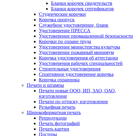
Бланки корочек свидетельств
Бланки корочек сертификатов
Студенческие корочки
Корочка пропуск
Служебное удостоверение, бланк
Удостоверение ПРЕССА
Удостоверение промышленной безопасности
Корочки по охране труда
Удостоверение министерства культуры
Удостоверение пожарный минимум
Корочка удостоверения об аттестации
Удостоверения рабочих специальностей
Строительные удостоверения
Спортивное удостоверение корочка
Корочка охранника
Печати и штампы
Печати новые ООО, ИП, ЗАО, ОАО,
изготовление
Печати по оттиску, изготовление
Рельефная печать
Широкоформатная печать
Репродукции
Печать фотографий
Печать картин
Постеры