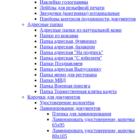
Наклейки голограммы
Лейблы для рельефной печати
Звездочки (конгривки) нотариальные
Приборы контроля подлинности документов
Адресные папки
Адресные папки из натуральной кожи
Папки из кожзама
Папка адресная, бумвинил
Папка адресная, балакрон
Папка адресная "На подпись"
Папка адресная "C юбилеем"
Папки Поздравляем
Папка адресная Выпускнику
Папка меню для ресторана
Папки МВД
Папка Военная присяга
Папка Торжественная клятва кадета
Корочки для документов
Удостоверение волонтёра
Ламинирование документов
Пленка для ламинирования
Ламинировать удостоверение, корочка
65х95
Ламинировать удостоверение, корочка
80х105