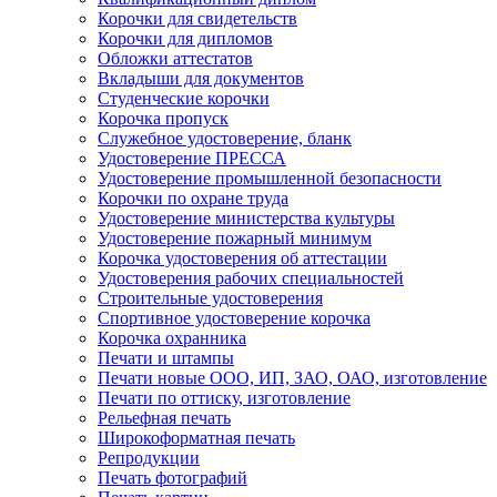
Корочки для свидетельств
Корочки для дипломов
Обложки аттестатов
Вкладыши для документов
Студенческие корочки
Корочка пропуск
Служебное удостоверение, бланк
Удостоверение ПРЕССА
Удостоверение промышленной безопасности
Корочки по охране труда
Удостоверение министерства культуры
Удостоверение пожарный минимум
Корочка удостоверения об аттестации
Удостоверения рабочих специальностей
Строительные удостоверения
Спортивное удостоверение корочка
Корочка охранника
Печати и штампы
Печати новые ООО, ИП, ЗАО, ОАО, изготовление
Печати по оттиску, изготовление
Рельефная печать
Широкоформатная печать
Репродукции
Печать фотографий