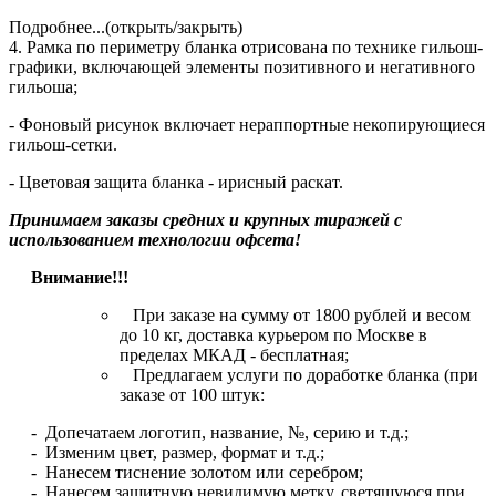
Подробнее...(открыть/закрыть)
4. Рамка по периметру бланка отрисована по технике гильош-
графики, включающей элементы позитивного и негативного
гильоша;
- Фоновый рисунок включает нераппортные некопирующиеся
гильош-сетки.
- Цветовая защита бланка - ирисный раскат.
Принимаем заказы средних и крупных тиражей с
использованием технологии офсета!
Внимание!!!
При заказе на сумму от 1800 рублей и весом
до 10 кг, доставка курьером по Москве в
пределах МКАД - бесплатная;
Предлагаем услуги по доработке бланка (при
заказе от 100 штук:
- Допечатаем логотип, название, №, серию и т.д.;
- Изменим цвет, размер, формат и т.д.;
- Нанесем тиснение золотом или серебром;
- Нанесем защитную невидимую метку, светящуюся при