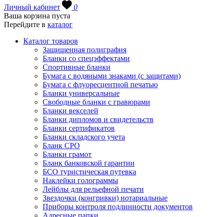
Личный кабинет
0
Ваша корзина пуста
Перейдите в
каталог
Каталог товаров
Защищенная полиграфия
Бланки со спецэффектами
Спортивные бланки
Бумага с водяными знаками (с защитами)
Бумага с флуоресцентной печатью
Бланки универсальные
Свободные бланки с гравюрами
Бланки векселей
Бланки дипломов и свидетельств
Бланки сертификатов
Бланки складского учета
Бланк СРО
Бланки грамот
Бланк банковской гарантии
БСО туристическая путевка
Наклейки голограммы
Лейблы для рельефной печати
Звездочки (конгривки) нотариальные
Приборы контроля подлинности документов
Адресные папки