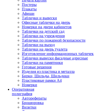
Печать картин
Постеры
Плакаты
Афиши
Таблички и вывески
Офисные таблички на дверь
Номерки на двери кабинетов
Таблички на детский сад
Таблички на учреждения
Таблички по пожарной безопасности
Таблички на выход
Таблички на дверь туалета
Изготовление информационных табличек
Таблички вывески фасадные адресные
Таблички на памятники
Готовые решения
Изделия из пластика и металла
Бирки, Шильды, Шильдики
Пластиковые рамки А4
Номерки
Оперативная
полиграфия
Авторефераты
Брошюровка
Визитки