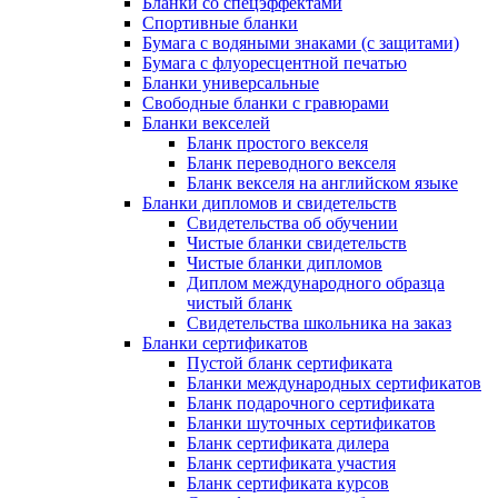
Бланки со спецэффектами
Спортивные бланки
Бумага с водяными знаками (с защитами)
Бумага с флуоресцентной печатью
Бланки универсальные
Свободные бланки с гравюрами
Бланки векселей
Бланк простого векселя
Бланк переводного векселя
Бланк векселя на английском языке
Бланки дипломов и свидетельств
Свидетельства об обучении
Чистые бланки свидетельств
Чистые бланки дипломов
Диплом международного образца
чистый бланк
Свидетельства школьника на заказ
Бланки сертификатов
Пустой бланк сертификата
Бланки международных сертификатов
Бланк подарочного сертификата
Бланки шуточных сертификатов
Бланк сертификата дилера
Бланк сертификата участия
Бланк сертификата курсов