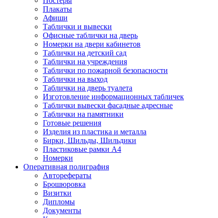
Постеры
Плакаты
Афиши
Таблички и вывески
Офисные таблички на дверь
Номерки на двери кабинетов
Таблички на детский сад
Таблички на учреждения
Таблички по пожарной безопасности
Таблички на выход
Таблички на дверь туалета
Изготовление информационных табличек
Таблички вывески фасадные адресные
Таблички на памятники
Готовые решения
Изделия из пластика и металла
Бирки, Шильды, Шильдики
Пластиковые рамки А4
Номерки
Оперативная полиграфия
Авторефераты
Брошюровка
Визитки
Дипломы
Документы