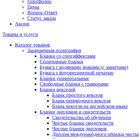
Портфолио
Цены
Вопрос-Ответ
Статус заказа
Акции
Товары и услуги
Каталог товаров
Защищенная полиграфия
Бланки со спецэффектами
Спортивные бланки
Бумага с водяными знаками (с защитами)
Бумага с флуоресцентной печатью
Бланки универсальные
Свободные бланки с гравюрами
Бланки векселей
Бланк простого векселя
Бланк переводного векселя
Бланк векселя на английском языке
Бланки дипломов и свидетельств
Свидетельства об обучении
Чистые бланки свидетельств
Чистые бланки дипломов
Диплом международного образца чисты