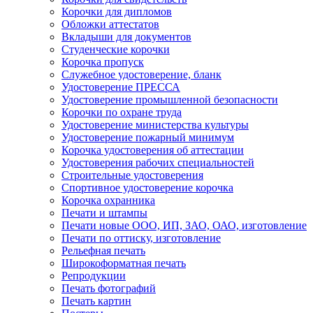
Корочки для дипломов
Обложки аттестатов
Вкладыши для документов
Студенческие корочки
Корочка пропуск
Служебное удостоверение, бланк
Удостоверение ПРЕССА
Удостоверение промышленной безопасности
Корочки по охране труда
Удостоверение министерства культуры
Удостоверение пожарный минимум
Корочка удостоверения об аттестации
Удостоверения рабочих специальностей
Строительные удостоверения
Спортивное удостоверение корочка
Корочка охранника
Печати и штампы
Печати новые ООО, ИП, ЗАО, ОАО, изготовление
Печати по оттиску, изготовление
Рельефная печать
Широкоформатная печать
Репродукции
Печать фотографий
Печать картин