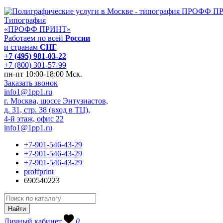
Типография
«ПРОФФ ПРИНТ»
Работаем по всей
России
и странам
СНГ
+7 (495) 981-03-22
+7 (800) 301-57-99
пн-пт 10:00-18:00 Мск.
Заказать звонок
info1@1pp1.ru
г. Москва, шоссе Энтузиастов,
д. 31, стр. 38 (вход в ТЦ),
4-й этаж, офис 22
info1@1pp1.ru
+7-901-546-43-29
+7-901-546-43-29
+7-901-546-43-29
proffprint
690540223
Личный кабинет
0