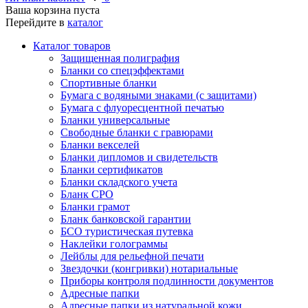
Ваша корзина пуста
Перейдите в
каталог
Каталог товаров
Защищенная полиграфия
Бланки со спецэффектами
Спортивные бланки
Бумага с водяными знаками (с защитами)
Бумага с флуоресцентной печатью
Бланки универсальные
Свободные бланки с гравюрами
Бланки векселей
Бланки дипломов и свидетельств
Бланки сертификатов
Бланки складского учета
Бланк СРО
Бланки грамот
Бланк банковской гарантии
БСО туристическая путевка
Наклейки голограммы
Лейблы для рельефной печати
Звездочки (конгривки) нотариальные
Приборы контроля подлинности документов
Адресные папки
Адресные папки из натуральной кожи