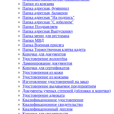
Папки из кожзама
Папка адресная, бумвинил
Папка адресная, балакрон
Папка адресная "На подпись"
Папка адресная "C юбилеем"
Папки Поздравляем
Папка адресная Выпускнику
Папка меню для ресторана
Папки МВД
Папка Военная присяга
Папка Торжественная клятва кадета
Корочки для документов
Удостоверение волонтёра
Ламинирование документов
Корочки для сертификатов
Удостоверения из кожи
Удостоверение из кожзама
Изготовление удостоверений на заказ
Удостоверение выдаваемое предприятием
Документы ученых степеней (обложки и корочки)
Удостоверение адвоката
Квалификационное удостоверение
Квалификационное свидетельство
Квалификационный диплом
Корочки для свидетельств