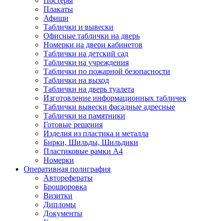
Постеры
Плакаты
Афиши
Таблички и вывески
Офисные таблички на дверь
Номерки на двери кабинетов
Таблички на детский сад
Таблички на учреждения
Таблички по пожарной безопасности
Таблички на выход
Таблички на дверь туалета
Изготовление информационных табличек
Таблички вывески фасадные адресные
Таблички на памятники
Готовые решения
Изделия из пластика и металла
Бирки, Шильды, Шильдики
Пластиковые рамки А4
Номерки
Оперативная полиграфия
Авторефераты
Брошюровка
Визитки
Дипломы
Документы