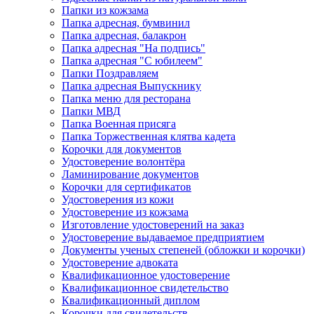
Папки из кожзама
Папка адресная, бумвинил
Папка адресная, балакрон
Папка адресная "На подпись"
Папка адресная "C юбилеем"
Папки Поздравляем
Папка адресная Выпускнику
Папка меню для ресторана
Папки МВД
Папка Военная присяга
Папка Торжественная клятва кадета
Корочки для документов
Удостоверение волонтёра
Ламинирование документов
Корочки для сертификатов
Удостоверения из кожи
Удостоверение из кожзама
Изготовление удостоверений на заказ
Удостоверение выдаваемое предприятием
Документы ученых степеней (обложки и корочки)
Удостоверение адвоката
Квалификационное удостоверение
Квалификационное свидетельство
Квалификационный диплом
Корочки для свидетельств