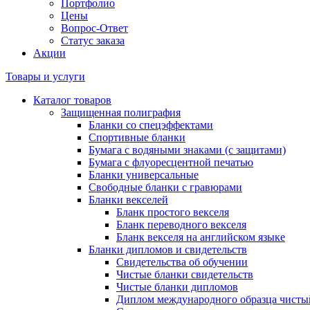
Портфолио
Цены
Вопрос-Ответ
Статус заказа
Акции
Товары и услуги
Каталог товаров
Защищенная полиграфия
Бланки со спецэффектами
Спортивные бланки
Бумага с водяными знаками (с защитами)
Бумага с флуоресцентной печатью
Бланки универсальные
Свободные бланки с гравюрами
Бланки векселей
Бланк простого векселя
Бланк переводного векселя
Бланк векселя на английском языке
Бланки дипломов и свидетельств
Свидетельства об обучении
Чистые бланки свидетельств
Чистые бланки дипломов
Диплом международного образца чисты