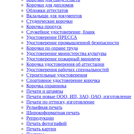
Корочки для дипломов
Обложки аттестатов
Вкладыши для документов
Студенческие корочки
Корочка пропуск
Служебное удостоверение, бланк
Удостоверение ПРЕССА
Удостоверение промышленной безопасности
Корочки по охране труда
Удостоверение министерства культуры
Удостоверение пожарный минимум
Корочка удостоверения об аттестации
Удостоверения рабочих специальностей
Строительные удостоверения
Спортивное удостоверение корочка
Корочка охранника
Печати и штампы
Печати новые ООО, ИП, ЗАО, ОАО, изготовление
Печати по оттиску, изготовление
Рельефная печать
Широкоформатная печать
Репродукции
Печать фотографий
Печать картин