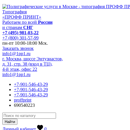
Типография
«ПРОФФ ПРИНТ»
Работаем по всей
России
и странам
СНГ
+7 (495) 981-03-22
+7 (800) 301-57-99
пн-пт 10:00-18:00 Мск.
Заказать звонок
info1@1pp1.ru
г. Москва, шоссе Энтузиастов,
д. 31, стр. 38 (вход в ТЦ),
4-й этаж, офис 22
info1@1pp1.ru
+7-901-546-43-29
+7-901-546-43-29
+7-901-546-43-29
proffprint
690540223
Личный кабинет
0