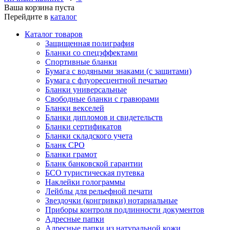
Ваша корзина пуста
Перейдите в
каталог
Каталог товаров
Защищенная полиграфия
Бланки со спецэффектами
Спортивные бланки
Бумага с водяными знаками (с защитами)
Бумага с флуоресцентной печатью
Бланки универсальные
Свободные бланки с гравюрами
Бланки векселей
Бланки дипломов и свидетельств
Бланки сертификатов
Бланки складского учета
Бланк СРО
Бланки грамот
Бланк банковской гарантии
БСО туристическая путевка
Наклейки голограммы
Лейблы для рельефной печати
Звездочки (конгривки) нотариальные
Приборы контроля подлинности документов
Адресные папки
Адресные папки из натуральной кожи