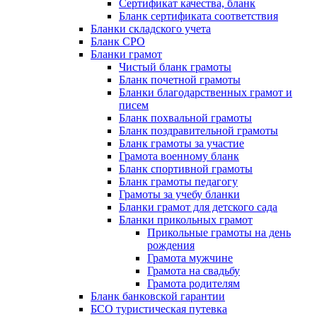
Сертификат качества, бланк
Бланк сертификата соответствия
Бланки складского учета
Бланк СРО
Бланки грамот
Чистый бланк грамоты
Бланк почетной грамоты
Бланки благодарственных грамот и
писем
Бланк похвальной грамоты
Бланк поздравительной грамоты
Бланк грамоты за участие
Грамота военному бланк
Бланк спортивной грамоты
Бланк грамоты педагогу
Грамоты за учебу бланки
Бланки грамот для детского сада
Бланки прикольных грамот
Прикольные грамоты на день
рождения
Грамота мужчине
Грамота на свадьбу
Грамота родителям
Бланк банковской гарантии
БСО туристическая путевка