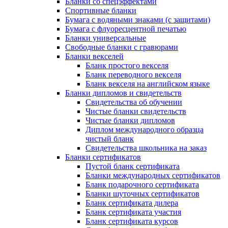
Бланки со спецэффектами
Спортивные бланки
Бумага с водяными знаками (с защитами)
Бумага с флуоресцентной печатью
Бланки универсальные
Свободные бланки с гравюрами
Бланки векселей
Бланк простого векселя
Бланк переводного векселя
Бланк векселя на английском языке
Бланки дипломов и свидетельств
Свидетельства об обучении
Чистые бланки свидетельств
Чистые бланки дипломов
Диплом международного образца
чистый бланк
Свидетельства школьника на заказ
Бланки сертификатов
Пустой бланк сертификата
Бланки международных сертификатов
Бланк подарочного сертификата
Бланки шуточных сертификатов
Бланк сертификата дилера
Бланк сертификата участия
Бланк сертификата курсов