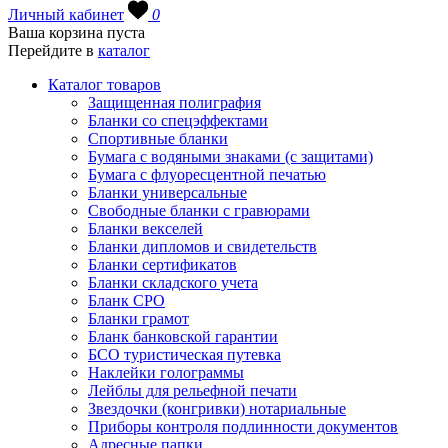
Личный кабинет
0
Ваша корзина пуста
Перейдите в
каталог
Каталог товаров
Защищенная полиграфия
Бланки со спецэффектами
Спортивные бланки
Бумага с водяными знаками (с защитами)
Бумага с флуоресцентной печатью
Бланки универсальные
Свободные бланки с гравюрами
Бланки векселей
Бланки дипломов и свидетельств
Бланки сертификатов
Бланки складского учета
Бланк СРО
Бланки грамот
Бланк банковской гарантии
БСО туристическая путевка
Наклейки голограммы
Лейблы для рельефной печати
Звездочки (конгривки) нотариальные
Приборы контроля подлинности документов
Адресные папки