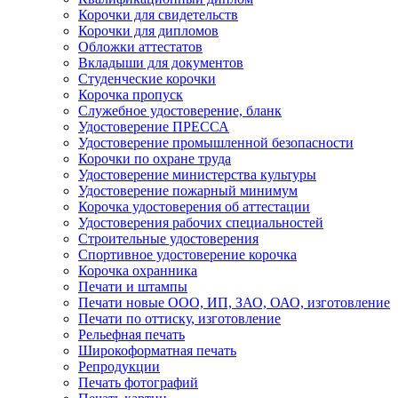
Корочки для свидетельств
Корочки для дипломов
Обложки аттестатов
Вкладыши для документов
Студенческие корочки
Корочка пропуск
Служебное удостоверение, бланк
Удостоверение ПРЕССА
Удостоверение промышленной безопасности
Корочки по охране труда
Удостоверение министерства культуры
Удостоверение пожарный минимум
Корочка удостоверения об аттестации
Удостоверения рабочих специальностей
Строительные удостоверения
Спортивное удостоверение корочка
Корочка охранника
Печати и штампы
Печати новые ООО, ИП, ЗАО, ОАО, изготовление
Печати по оттиску, изготовление
Рельефная печать
Широкоформатная печать
Репродукции
Печать фотографий