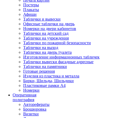
Печать картин
Постеры
Плакаты
Афиши
Таблички и вывески
Офисные таблички на дверь
Номерки на двери кабинетов
Таблички на детский сад
Таблички на учреждения
Таблички по пожарной безопасности
Таблички на выход
Таблички на дверь туалета
Изготовление информационных табличек
Таблички вывески фасадные адресные
Таблички на памятники
Готовые решения
Изделия из пластика и металла
Бирки, Шильды, Шильдики
Пластиковые рамки А4
Номерки
Оперативная
полиграфия
Авторефераты
Брошюровка
Визитки