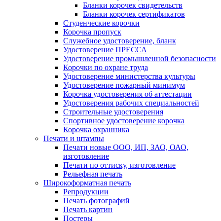
Бланки корочек свидетельств
Бланки корочек сертификатов
Студенческие корочки
Корочка пропуск
Служебное удостоверение, бланк
Удостоверение ПРЕССА
Удостоверение промышленной безопасности
Корочки по охране труда
Удостоверение министерства культуры
Удостоверение пожарный минимум
Корочка удостоверения об аттестации
Удостоверения рабочих специальностей
Строительные удостоверения
Спортивное удостоверение корочка
Корочка охранника
Печати и штампы
Печати новые ООО, ИП, ЗАО, ОАО,
изготовление
Печати по оттиску, изготовление
Рельефная печать
Широкоформатная печать
Репродукции
Печать фотографий
Печать картин
Постеры