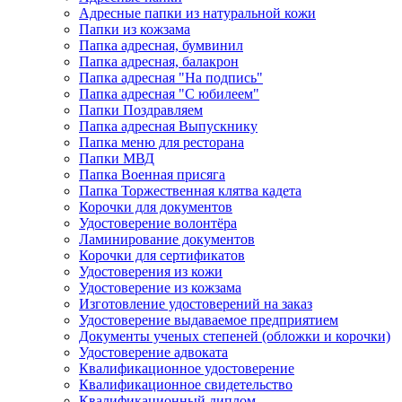
Адресные папки из натуральной кожи
Папки из кожзама
Папка адресная, бумвинил
Папка адресная, балакрон
Папка адресная "На подпись"
Папка адресная "C юбилеем"
Папки Поздравляем
Папка адресная Выпускнику
Папка меню для ресторана
Папки МВД
Папка Военная присяга
Папка Торжественная клятва кадета
Корочки для документов
Удостоверение волонтёра
Ламинирование документов
Корочки для сертификатов
Удостоверения из кожи
Удостоверение из кожзама
Изготовление удостоверений на заказ
Удостоверение выдаваемое предприятием
Документы ученых степеней (обложки и корочки)
Удостоверение адвоката
Квалификационное удостоверение
Квалификационное свидетельство
Квалификационный диплом