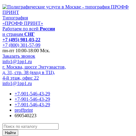
Типография
«ПРОФФ ПРИНТ»
Работаем по всей
России
и странам
СНГ
+7 (495) 981-03-22
+7 (800) 301-57-99
пн-пт 10:00-18:00 Мск.
Заказать звонок
info1@1pp1.ru
г. Москва, шоссе Энтузиастов,
д. 31, стр. 38 (вход в ТЦ),
4-й этаж, офис 22
info1@1pp1.ru
+7-901-546-43-29
+7-901-546-43-29
+7-901-546-43-29
proffprint
690540223