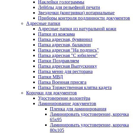
Наклейки голограммы
Лейблы для рельефной печати
Звездочки (конгривки) нотариальные
Приборы контроля подлинности документов
Адресные папки
Адресные папки из натуральной кожи
Папки из кожзама
Папка адресная, бумвинил
Папка адресная, балакрон
Папка адресная "На подпись"
Папка адресная "C юбилеем"
Папки Поздравляем
Папка адресная Выпускнику
Папка меню для ресторана
Папки МВД
Папка Военная присяга
Папка Торжественная клятва кадета
Корочки для документов
Удостоверение волонтёра
Ламинирование документов
Пленка для ламинирования
Ламинировать удостоверение, корочка
65х95
Ламинировать удостоверение, корочка
80х105