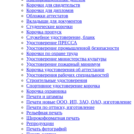
Корочки для свидетельств
Корочки для дипломов
Обложки аттестатов
Вкладыши для документов
Студенческие корочки
Корочка пропуск
Служебное удостоверение, бланк
Удостоверение ПРЕССА
Удостоверение промышленной безопасности
Корочки по охране труда
Удостоверение министерства культуры
Удостоверение пожарный минимум
Корочка удостоверения об аттестации
Удостоверения рабочих специальностей
Строительные удостоверения
Спортивное удостоверение корочка
Корочка охранника
Печати и штампы
Печати новые ООО, ИП, ЗАО, ОАО, изготовление
Печати по оттиску, изготовление
Рельефная печать
Широкоформатная печать
Репродукции
Печать фотографий