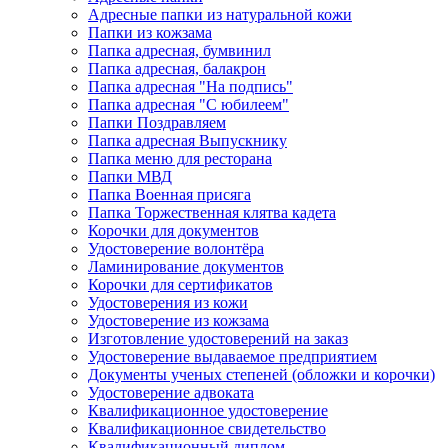
Адресные папки из натуральной кожи
Папки из кожзама
Папка адресная, бумвинил
Папка адресная, балакрон
Папка адресная "На подпись"
Папка адресная "C юбилеем"
Папки Поздравляем
Папка адресная Выпускнику
Папка меню для ресторана
Папки МВД
Папка Военная присяга
Папка Торжественная клятва кадета
Корочки для документов
Удостоверение волонтёра
Ламинирование документов
Корочки для сертификатов
Удостоверения из кожи
Удостоверение из кожзама
Изготовление удостоверений на заказ
Удостоверение выдаваемое предприятием
Документы ученых степеней (обложки и корочки)
Удостоверение адвоката
Квалификационное удостоверение
Квалификационное свидетельство
Квалификационный диплом