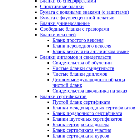
Бланки со спецэффектами
Спортивные бланки
Бумага с водяными знаками (с защитами)
Бумага с флуоресцентной печатью
Бланки универсальные
Свободные бланки с гравюрами
Бланки векселей
Бланк простого векселя
Бланк переводного векселя
Бланк векселя на английском языке
Бланки дипломов и свидетельств
Свидетельства об обучении
Чистые бланки свидетельств
Чистые бланки дипломов
Диплом международного образца
чистый бланк
Свидетельства школьника на заказ
Бланки сертификатов
Пустой бланк сертификата
Бланки международных сертификатов
Бланк подарочного сертификата
Бланки шуточных сертификатов
Бланк сертификата дилера
Бланк сертификата участия
Бланк сертификата курсов