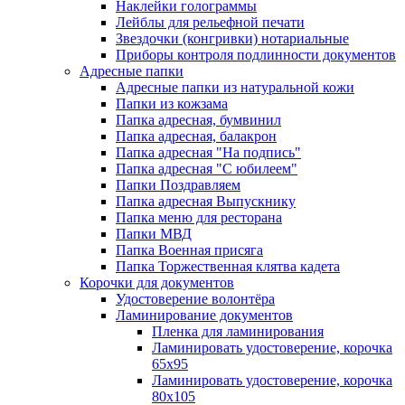
Наклейки голограммы
Лейблы для рельефной печати
Звездочки (конгривки) нотариальные
Приборы контроля подлинности документов
Адресные папки
Адресные папки из натуральной кожи
Папки из кожзама
Папка адресная, бумвинил
Папка адресная, балакрон
Папка адресная "На подпись"
Папка адресная "C юбилеем"
Папки Поздравляем
Папка адресная Выпускнику
Папка меню для ресторана
Папки МВД
Папка Военная присяга
Папка Торжественная клятва кадета
Корочки для документов
Удостоверение волонтёра
Ламинирование документов
Пленка для ламинирования
Ламинировать удостоверение, корочка
65х95
Ламинировать удостоверение, корочка
80х105