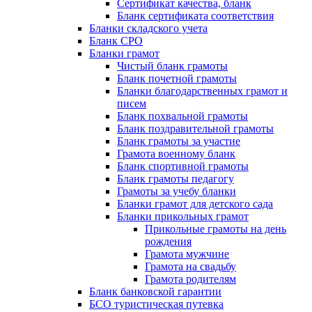
Сертификат качества, бланк
Бланк сертификата соответствия
Бланки складского учета
Бланк СРО
Бланки грамот
Чистый бланк грамоты
Бланк почетной грамоты
Бланки благодарственных грамот и
писем
Бланк похвальной грамоты
Бланк поздравительной грамоты
Бланк грамоты за участие
Грамота военному бланк
Бланк спортивной грамоты
Бланк грамоты педагогу
Грамоты за учебу бланки
Бланки грамот для детского сада
Бланки прикольных грамот
Прикольные грамоты на день
рождения
Грамота мужчине
Грамота на свадьбу
Грамота родителям
Бланк банковской гарантии
БСО туристическая путевка