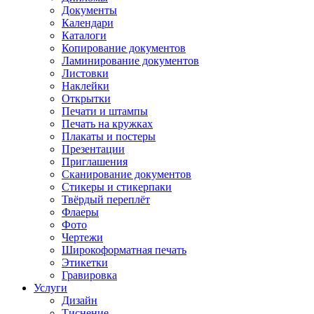
Документы
Календари
Каталоги
Копирование документов
Ламинирование документов
Листовки
Наклейки
Открытки
Печати и штампы
Печать на кружках
Плакаты и постеры
Презентации
Приглашения
Сканирование документов
Стикеры и стикерпаки
Твёрдый переплёт
Флаеры
Фото
Чертежи
Широкоформатная печать
Этикетки
Гравировка
Услуги
Дизайн
Тиснение