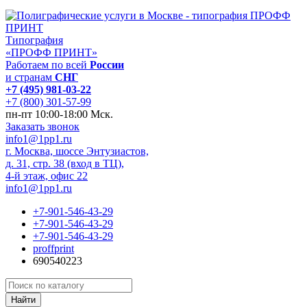
Типография
«ПРОФФ ПРИНТ»
Работаем по всей
России
и странам
СНГ
+7 (495) 981-03-22
+7 (800) 301-57-99
пн-пт 10:00-18:00 Мск.
Заказать звонок
info1@1pp1.ru
г. Москва, шоссе Энтузиастов,
д. 31, стр. 38 (вход в ТЦ),
4-й этаж, офис 22
info1@1pp1.ru
+7-901-546-43-29
+7-901-546-43-29
+7-901-546-43-29
proffprint
690540223