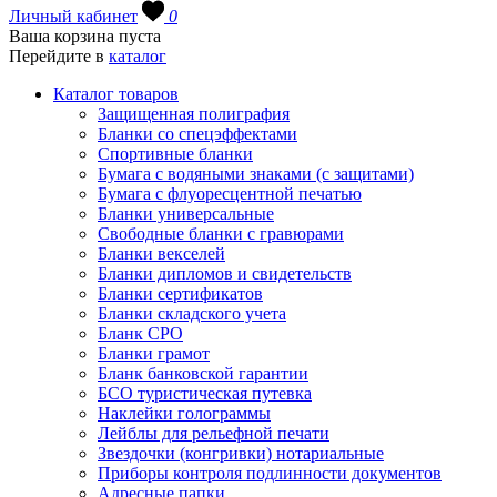
Личный кабинет
0
Ваша корзина пуста
Перейдите в
каталог
Каталог товаров
Защищенная полиграфия
Бланки со спецэффектами
Спортивные бланки
Бумага с водяными знаками (с защитами)
Бумага с флуоресцентной печатью
Бланки универсальные
Свободные бланки с гравюрами
Бланки векселей
Бланки дипломов и свидетельств
Бланки сертификатов
Бланки складского учета
Бланк СРО
Бланки грамот
Бланк банковской гарантии
БСО туристическая путевка
Наклейки голограммы
Лейблы для рельефной печати
Звездочки (конгривки) нотариальные
Приборы контроля подлинности документов
Адресные папки