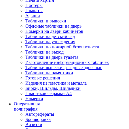
Печать картин
Постеры
Плакаты
Афиши
Таблички и вывески
Офисные таблички на дверь
Номерки на двери кабинетов
Таблички на детский сад
Таблички на учреждения
Таблички по пожарной безопасности
Таблички на выход
Таблички на дверь туалета
Изготовление информационных табличек
Таблички вывески фасадные адресные
Таблички на памятники
Готовые решения
Изделия из пластика и металла
Бирки, Шильды, Шильдики
Пластиковые рамки А4
Номерки
Оперативная
полиграфия
Авторефераты
Брошюровка
Визитки