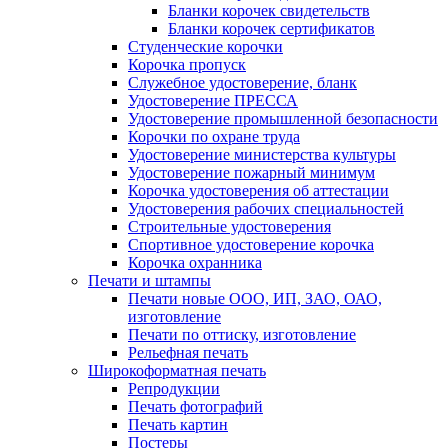
Бланки корочек свидетельств
Бланки корочек сертификатов
Студенческие корочки
Корочка пропуск
Служебное удостоверение, бланк
Удостоверение ПРЕССА
Удостоверение промышленной безопасности
Корочки по охране труда
Удостоверение министерства культуры
Удостоверение пожарный минимум
Корочка удостоверения об аттестации
Удостоверения рабочих специальностей
Строительные удостоверения
Спортивное удостоверение корочка
Корочка охранника
Печати и штампы
Печати новые ООО, ИП, ЗАО, ОАО,
изготовление
Печати по оттиску, изготовление
Рельефная печать
Широкоформатная печать
Репродукции
Печать фотографий
Печать картин
Постеры