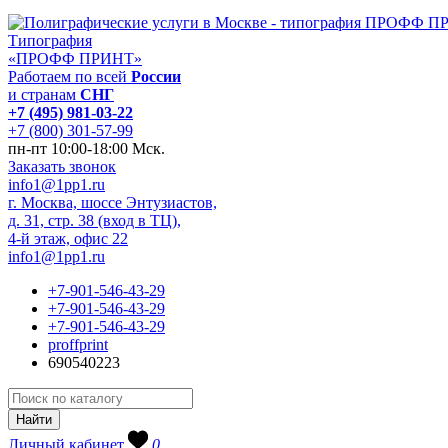
Типография
«ПРОФФ ПРИНТ»
Работаем по всей
России
и странам
СНГ
+7 (495) 981-03-22
+7 (800) 301-57-99
пн-пт 10:00-18:00 Мск.
Заказать звонок
info1@1pp1.ru
г. Москва, шоссе Энтузиастов,
д. 31, стр. 38 (вход в ТЦ),
4-й этаж, офис 22
info1@1pp1.ru
+7-901-546-43-29
+7-901-546-43-29
+7-901-546-43-29
proffprint
690540223
Личный кабинет
0