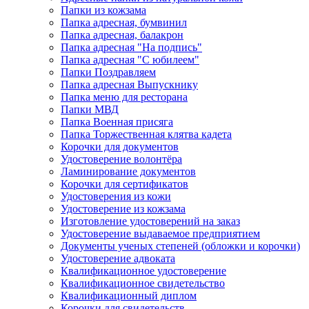
Папки из кожзама
Папка адресная, бумвинил
Папка адресная, балакрон
Папка адресная "На подпись"
Папка адресная "C юбилеем"
Папки Поздравляем
Папка адресная Выпускнику
Папка меню для ресторана
Папки МВД
Папка Военная присяга
Папка Торжественная клятва кадета
Корочки для документов
Удостоверение волонтёра
Ламинирование документов
Корочки для сертификатов
Удостоверения из кожи
Удостоверение из кожзама
Изготовление удостоверений на заказ
Удостоверение выдаваемое предприятием
Документы ученых степеней (обложки и корочки)
Удостоверение адвоката
Квалификационное удостоверение
Квалификационное свидетельство
Квалификационный диплом
Корочки для свидетельств