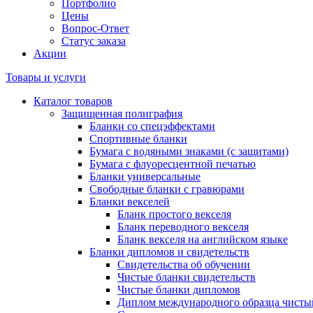
Портфолио
Цены
Вопрос-Ответ
Статус заказа
Акции
Товары и услуги
Каталог товаров
Защищенная полиграфия
Бланки со спецэффектами
Спортивные бланки
Бумага с водяными знаками (с защитами)
Бумага с флуоресцентной печатью
Бланки универсальные
Свободные бланки с гравюрами
Бланки векселей
Бланк простого векселя
Бланк переводного векселя
Бланк векселя на английском языке
Бланки дипломов и свидетельств
Свидетельства об обучении
Чистые бланки свидетельств
Чистые бланки дипломов
Диплом международного образца чисты