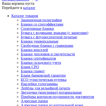
Ваша корзина пуста
Перейдите в
каталог
Каталог товаров
Защищенная полиграфия
Бланки со спецэффектами
Спортивные бланки
Бумага с водяными знаками (с защитами)
Бумага с флуоресцентной печатью
Бланки универсальные
Свободные бланки с гравюрами
Бланки векселей
Бланки дипломов и свидетельств
Бланки сертификатов
Бланки складского учета
Бланк СРО
Бланки грамот
Бланк банковской гарантии
БСО туристическая путевка
Наклейки голограммы
Лейблы для рельефной печати
Звездочки (конгривки) нотариальные
Приборы контроля подлинности документов
Адресные папки
Адресные папки из натуральной кожи