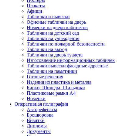
Постеры
Плакаты
Афиши
Таблички и вывески
Офисные таблички на дверь
Номерки на двери кабинетов
Таблички на детский сад
Таблички на учреждения
Таблички по пожарной безопасности
Таблички на выход
Таблички на дверь туалета
Изготовление информационных табличек
Таблички вывески фасадные адресные
Таблички на памятники
Готовые решения
Изделия из пластика и металла
Бирки, Шильды, Шильдики
Пластиковые рамки А4
Номерки
Оперативная полиграфия
Авторефераты
Брошюровка
Визитки
Дипломы
Документы