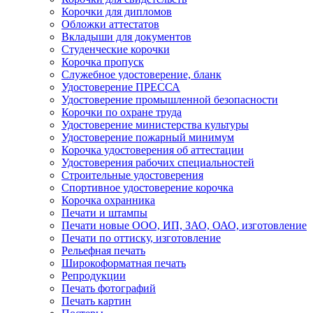
Корочки для дипломов
Обложки аттестатов
Вкладыши для документов
Студенческие корочки
Корочка пропуск
Служебное удостоверение, бланк
Удостоверение ПРЕССА
Удостоверение промышленной безопасности
Корочки по охране труда
Удостоверение министерства культуры
Удостоверение пожарный минимум
Корочка удостоверения об аттестации
Удостоверения рабочих специальностей
Строительные удостоверения
Спортивное удостоверение корочка
Корочка охранника
Печати и штампы
Печати новые ООО, ИП, ЗАО, ОАО, изготовление
Печати по оттиску, изготовление
Рельефная печать
Широкоформатная печать
Репродукции
Печать фотографий
Печать картин