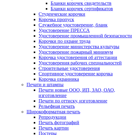
Бланки корочек свидетельств
Бланки корочек сертификатов
Студенческие корочки
Корочка пропуск
Служебное удостоверение, бланк
Удостоверение ПРЕССА
Удостоверение промышленной безопасности
Корочки по охране труда
Удостоверение министерства культуры
Удостоверение пожарный минимум
Корочка удостоверения об аттестации
Удостоверения рабочих специальностей
Строительные удостоверения
Спортивное удостоверение корочка
Корочка охранника
Печати и штампы
Печати новые ООО, ИП, ЗАО, ОАО,
изготовление
Печати по оттиску, изготовление
Рельефная печать
Широкоформатная печать
Репродукции
Печать фотографий
Печать картин
Постеры