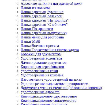
Адресные папки из натуральной кожи
Папки из кожзама
Папка адресная, бумвинил
Папка адресная, балакрон
Папка адресная "На подпись"
Папка адресная "C юбилеем"
Папки Поздравляем
Папка адресная Выпускнику
Папка меню для ресторана
Папки МВД
Папка Военная присяга
Папка Торжественная клятва кадета
Корочки для документов
Удостоверение волонтёра
Ламинирование документов
Корочки для сертификатов
Удостоверения из кожи
Удостоверение из кожзама
Изготовление удостоверений на заказ
Удостоверение выдаваемое предприятием
Документы ученых степеней (обложки и корочки)
Удостоверение адвоката
Квалификационное удостоверение
Квалификационное свидетельство
Квалификационный диплом