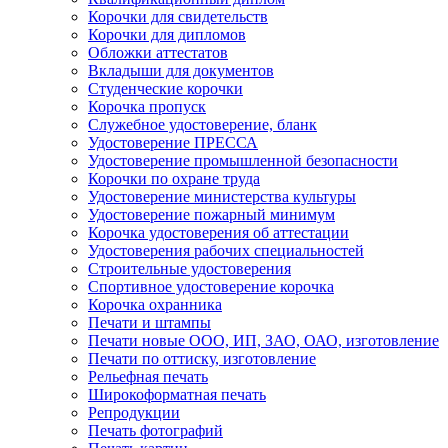
Корочки для свидетельств
Корочки для дипломов
Обложки аттестатов
Вкладыши для документов
Студенческие корочки
Корочка пропуск
Служебное удостоверение, бланк
Удостоверение ПРЕССА
Удостоверение промышленной безопасности
Корочки по охране труда
Удостоверение министерства культуры
Удостоверение пожарный минимум
Корочка удостоверения об аттестации
Удостоверения рабочих специальностей
Строительные удостоверения
Спортивное удостоверение корочка
Корочка охранника
Печати и штампы
Печати новые ООО, ИП, ЗАО, ОАО, изготовление
Печати по оттиску, изготовление
Рельефная печать
Широкоформатная печать
Репродукции
Печать фотографий