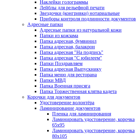
Наклейки голограммы
Лейблы для рельефной печати
Звездочки (конгривки) нотариальные
Приборы контроля подлинности документов
Адресные папки
Адресные папки из натуральной кожи
Папки из кожзама
Папка адресная, бумвинил
Папка адресная, балакрон
Папка адресная "На подпись"
Папка адресная "C юбилеем"
Папки Поздравляем
Папка адресная Выпускнику
Папка меню для ресторана
Папки МВД
Папка Военная присяга
Папка Торжественная клятва кадета
Корочки для документов
Удостоверение волонтёра
Ламинирование документов
Пленка для ламинирования
Ламинировать удостоверение, корочка
65х95
Ламинировать удостоверение, корочка
80х105