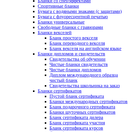
Бланки со спецэффектами
Спортивные бланки
Бумага с водяными знаками (с защитами)
Бумага с флуоресцентной печатью
Бланки универсальные
Свободные бланки с гравюрами
Бланки векселей
Бланк простого векселя
Бланк переводного векселя
Бланк векселя на английском языке
Бланки дипломов и свидетельств
Свидетельства об обучении
Чистые бланки свидетельств
Чистые бланки дипломов
Диплом международного образца
чистый бланк
Свидетельства школьника на заказ
Бланки сертификатов
Пустой бланк сертификата
Бланки международных сертификатов
Бланк подарочного сертификата
Бланки шуточных сертификатов
Бланк сертификата дилера
Бланк сертификата участия
Бланк сертификата курсов