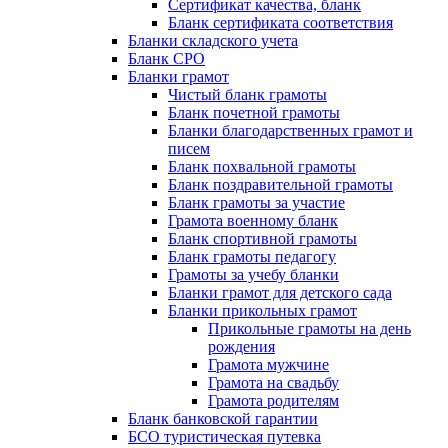
Сертификат качества, бланк
Бланк сертификата соответствия
Бланки складского учета
Бланк СРО
Бланки грамот
Чистый бланк грамоты
Бланк почетной грамоты
Бланки благодарственных грамот и
писем
Бланк похвальной грамоты
Бланк поздравительной грамоты
Бланк грамоты за участие
Грамота военному бланк
Бланк спортивной грамоты
Бланк грамоты педагогу
Грамоты за учебу бланки
Бланки грамот для детского сада
Бланки прикольных грамот
Прикольные грамоты на день
рождения
Грамота мужчине
Грамота на свадьбу
Грамота родителям
Бланк банковской гарантии
БСО туристическая путевка