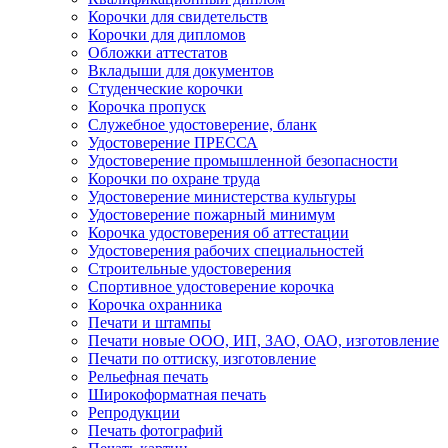
Корочки для свидетельств
Корочки для дипломов
Обложки аттестатов
Вкладыши для документов
Студенческие корочки
Корочка пропуск
Служебное удостоверение, бланк
Удостоверение ПРЕССА
Удостоверение промышленной безопасности
Корочки по охране труда
Удостоверение министерства культуры
Удостоверение пожарный минимум
Корочка удостоверения об аттестации
Удостоверения рабочих специальностей
Строительные удостоверения
Спортивное удостоверение корочка
Корочка охранника
Печати и штампы
Печати новые ООО, ИП, ЗАО, ОАО, изготовление
Печати по оттиску, изготовление
Рельефная печать
Широкоформатная печать
Репродукции
Печать фотографий