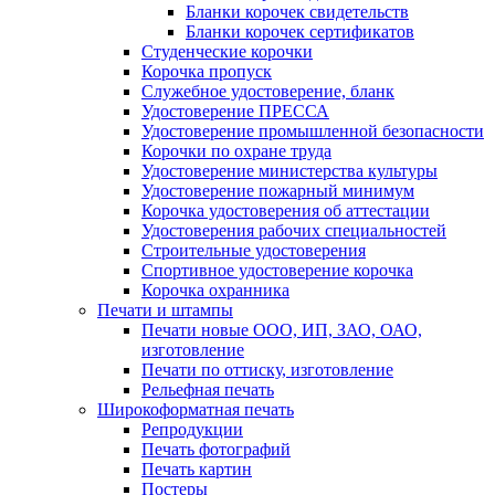
Бланки корочек свидетельств
Бланки корочек сертификатов
Студенческие корочки
Корочка пропуск
Служебное удостоверение, бланк
Удостоверение ПРЕССА
Удостоверение промышленной безопасности
Корочки по охране труда
Удостоверение министерства культуры
Удостоверение пожарный минимум
Корочка удостоверения об аттестации
Удостоверения рабочих специальностей
Строительные удостоверения
Спортивное удостоверение корочка
Корочка охранника
Печати и штампы
Печати новые ООО, ИП, ЗАО, ОАО,
изготовление
Печати по оттиску, изготовление
Рельефная печать
Широкоформатная печать
Репродукции
Печать фотографий
Печать картин
Постеры