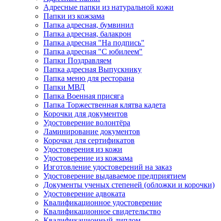
Адресные папки из натуральной кожи
Папки из кожзама
Папка адресная, бумвинил
Папка адресная, балакрон
Папка адресная "На подпись"
Папка адресная "C юбилеем"
Папки Поздравляем
Папка адресная Выпускнику
Папка меню для ресторана
Папки МВД
Папка Военная присяга
Папка Торжественная клятва кадета
Корочки для документов
Удостоверение волонтёра
Ламинирование документов
Корочки для сертификатов
Удостоверения из кожи
Удостоверение из кожзама
Изготовление удостоверений на заказ
Удостоверение выдаваемое предприятием
Документы ученых степеней (обложки и корочки)
Удостоверение адвоката
Квалификационное удостоверение
Квалификационное свидетельство
Квалификационный диплом