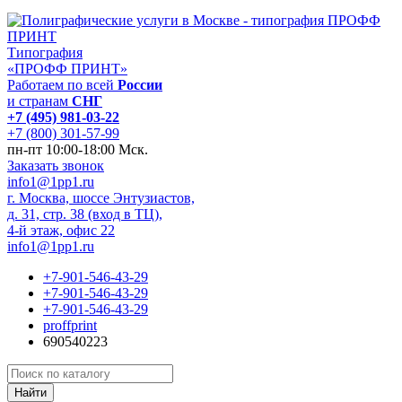
Типография
«ПРОФФ ПРИНТ»
Работаем по всей
России
и странам
СНГ
+7 (495) 981-03-22
+7 (800) 301-57-99
пн-пт 10:00-18:00 Мск.
Заказать звонок
info1@1pp1.ru
г. Москва, шоссе Энтузиастов,
д. 31, стр. 38 (вход в ТЦ),
4-й этаж, офис 22
info1@1pp1.ru
+7-901-546-43-29
+7-901-546-43-29
+7-901-546-43-29
proffprint
690540223