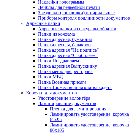
Наклейки голограммы
Лейблы для рельефной печати
Звездочки (конгривки) нотариальные
Приборы контроля подлинности документов
Адресные папки
Адресные папки из натуральной кожи
Папки из кожзама
Папка адресная, бумвинил
Папка адресная, балакрон
Папка адресная "На подпись"
Папка адресная "C юбилеем"
Папки Поздравляем
Папка адресная Выпускнику
Папка меню для ресторана
Папки МВД
Папка Военная присяга
Папка Торжественная клятва кадета
Корочки для документов
Удостоверение волонтёра
Ламинирование документов
Пленка для ламинирования
Ламинировать удостоверение, корочка
65х95
Ламинировать удостоверение, корочка
80х105