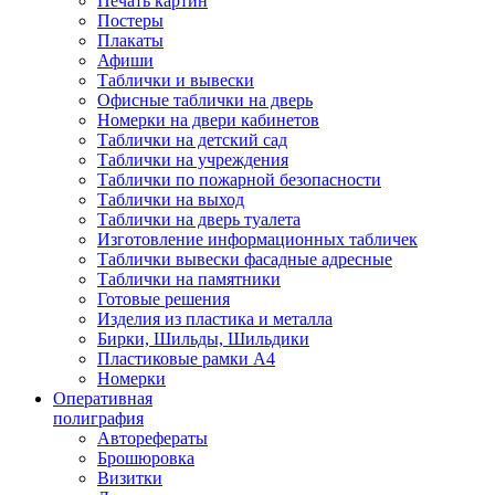
Печать картин
Постеры
Плакаты
Афиши
Таблички и вывески
Офисные таблички на дверь
Номерки на двери кабинетов
Таблички на детский сад
Таблички на учреждения
Таблички по пожарной безопасности
Таблички на выход
Таблички на дверь туалета
Изготовление информационных табличек
Таблички вывески фасадные адресные
Таблички на памятники
Готовые решения
Изделия из пластика и металла
Бирки, Шильды, Шильдики
Пластиковые рамки А4
Номерки
Оперативная
полиграфия
Авторефераты
Брошюровка
Визитки