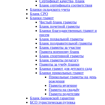
Сертификат качества, бланк
Бланк сертификата соответствия
Бланки складского учета
Бланк СРО
Бланки грамот
Чистый бланк грамоты
Бланк почетной грамоты
Бланки благодарственных грамот и
писем
Бланк похвальной грамоты
Бланк поздравительной грамоты
Бланк грамоты за участие
Грамота военному бланк
Бланк спортивной грамоты
Бланк грамоты педагогу
Грамоты за учебу бланки
Бланки грамот для детского сада
Бланки прикольных грамот
Прикольные грамоты на день
рождения
Грамота мужчине
Грамота на свадьбу
Грамота родителям
Бланк банковской гарантии
БСО туристическая путевка