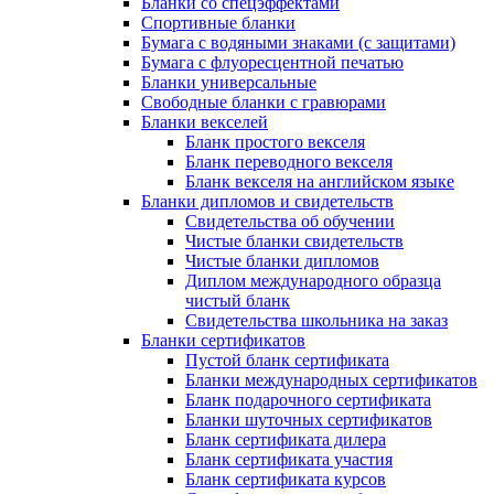
Бланки со спецэффектами
Спортивные бланки
Бумага с водяными знаками (с защитами)
Бумага с флуоресцентной печатью
Бланки универсальные
Свободные бланки с гравюрами
Бланки векселей
Бланк простого векселя
Бланк переводного векселя
Бланк векселя на английском языке
Бланки дипломов и свидетельств
Свидетельства об обучении
Чистые бланки свидетельств
Чистые бланки дипломов
Диплом международного образца
чистый бланк
Свидетельства школьника на заказ
Бланки сертификатов
Пустой бланк сертификата
Бланки международных сертификатов
Бланк подарочного сертификата
Бланки шуточных сертификатов
Бланк сертификата дилера
Бланк сертификата участия
Бланк сертификата курсов