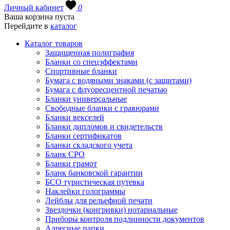
Личный кабинет
0
Ваша корзина пуста
Перейдите в
каталог
Каталог товаров
Защищенная полиграфия
Бланки со спецэффектами
Спортивные бланки
Бумага с водяными знаками (с защитами)
Бумага с флуоресцентной печатью
Бланки универсальные
Свободные бланки с гравюрами
Бланки векселей
Бланки дипломов и свидетельств
Бланки сертификатов
Бланки складского учета
Бланк СРО
Бланки грамот
Бланк банковской гарантии
БСО туристическая путевка
Наклейки голограммы
Лейблы для рельефной печати
Звездочки (конгривки) нотариальные
Приборы контроля подлинности документов
Адресные папки