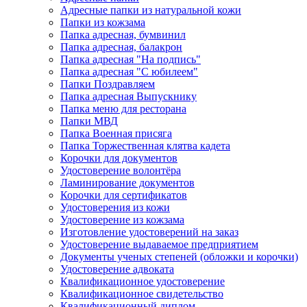
Адресные папки из натуральной кожи
Папки из кожзама
Папка адресная, бумвинил
Папка адресная, балакрон
Папка адресная "На подпись"
Папка адресная "C юбилеем"
Папки Поздравляем
Папка адресная Выпускнику
Папка меню для ресторана
Папки МВД
Папка Военная присяга
Папка Торжественная клятва кадета
Корочки для документов
Удостоверение волонтёра
Ламинирование документов
Корочки для сертификатов
Удостоверения из кожи
Удостоверение из кожзама
Изготовление удостоверений на заказ
Удостоверение выдаваемое предприятием
Документы ученых степеней (обложки и корочки)
Удостоверение адвоката
Квалификационное удостоверение
Квалификационное свидетельство
Квалификационный диплом