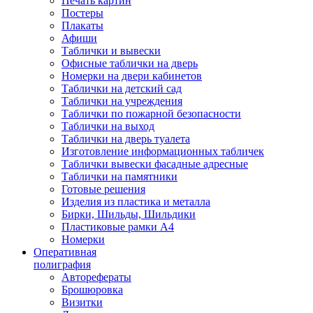
Печать картин
Постеры
Плакаты
Афиши
Таблички и вывески
Офисные таблички на дверь
Номерки на двери кабинетов
Таблички на детский сад
Таблички на учреждения
Таблички по пожарной безопасности
Таблички на выход
Таблички на дверь туалета
Изготовление информационных табличек
Таблички вывески фасадные адресные
Таблички на памятники
Готовые решения
Изделия из пластика и металла
Бирки, Шильды, Шильдики
Пластиковые рамки А4
Номерки
Оперативная
полиграфия
Авторефераты
Брошюровка
Визитки