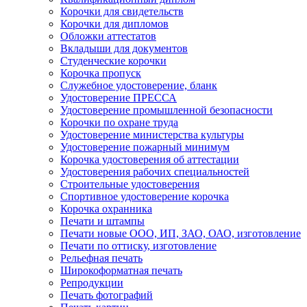
Корочки для свидетельств
Корочки для дипломов
Обложки аттестатов
Вкладыши для документов
Студенческие корочки
Корочка пропуск
Служебное удостоверение, бланк
Удостоверение ПРЕССА
Удостоверение промышленной безопасности
Корочки по охране труда
Удостоверение министерства культуры
Удостоверение пожарный минимум
Корочка удостоверения об аттестации
Удостоверения рабочих специальностей
Строительные удостоверения
Спортивное удостоверение корочка
Корочка охранника
Печати и штампы
Печати новые ООО, ИП, ЗАО, ОАО, изготовление
Печати по оттиску, изготовление
Рельефная печать
Широкоформатная печать
Репродукции
Печать фотографий