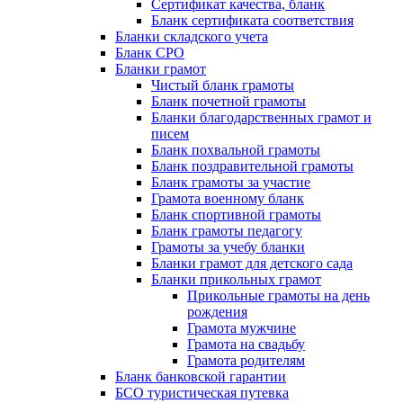
Сертификат качества, бланк
Бланк сертификата соответствия
Бланки складского учета
Бланк СРО
Бланки грамот
Чистый бланк грамоты
Бланк почетной грамоты
Бланки благодарственных грамот и
писем
Бланк похвальной грамоты
Бланк поздравительной грамоты
Бланк грамоты за участие
Грамота военному бланк
Бланк спортивной грамоты
Бланк грамоты педагогу
Грамоты за учебу бланки
Бланки грамот для детского сада
Бланки прикольных грамот
Прикольные грамоты на день
рождения
Грамота мужчине
Грамота на свадьбу
Грамота родителям
Бланк банковской гарантии
БСО туристическая путевка