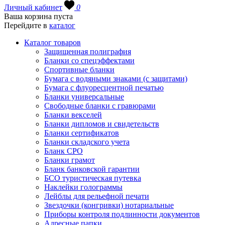
Личный кабинет
0
Ваша корзина пуста
Перейдите в
каталог
Каталог товаров
Защищенная полиграфия
Бланки со спецэффектами
Спортивные бланки
Бумага с водяными знаками (с защитами)
Бумага с флуоресцентной печатью
Бланки универсальные
Свободные бланки с гравюрами
Бланки векселей
Бланки дипломов и свидетельств
Бланки сертификатов
Бланки складского учета
Бланк СРО
Бланки грамот
Бланк банковской гарантии
БСО туристическая путевка
Наклейки голограммы
Лейблы для рельефной печати
Звездочки (конгривки) нотариальные
Приборы контроля подлинности документов
Адресные папки