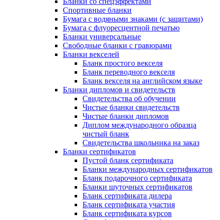
Бланки со спецэффектами
Спортивные бланки
Бумага с водяными знаками (с защитами)
Бумага с флуоресцентной печатью
Бланки универсальные
Свободные бланки с гравюрами
Бланки векселей
Бланк простого векселя
Бланк переводного векселя
Бланк векселя на английском языке
Бланки дипломов и свидетельств
Свидетельства об обучении
Чистые бланки свидетельств
Чистые бланки дипломов
Диплом международного образца
чистый бланк
Свидетельства школьника на заказ
Бланки сертификатов
Пустой бланк сертификата
Бланки международных сертификатов
Бланк подарочного сертификата
Бланки шуточных сертификатов
Бланк сертификата дилера
Бланк сертификата участия
Бланк сертификата курсов