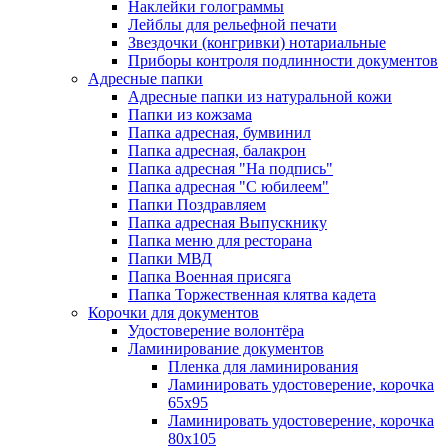
Наклейки голограммы
Лейблы для рельефной печати
Звездочки (конгривки) нотариальные
Приборы контроля подлинности документов
Адресные папки
Адресные папки из натуральной кожи
Папки из кожзама
Папка адресная, бумвинил
Папка адресная, балакрон
Папка адресная "На подпись"
Папка адресная "C юбилеем"
Папки Поздравляем
Папка адресная Выпускнику
Папка меню для ресторана
Папки МВД
Папка Военная присяга
Папка Торжественная клятва кадета
Корочки для документов
Удостоверение волонтёра
Ламинирование документов
Пленка для ламинирования
Ламинировать удостоверение, корочка
65х95
Ламинировать удостоверение, корочка
80х105