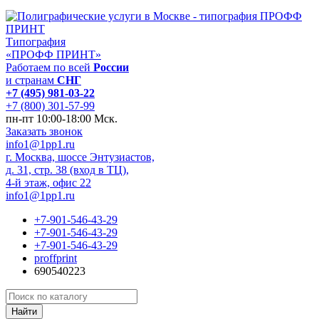
Типография
«ПРОФФ ПРИНТ»
Работаем по всей
России
и странам
СНГ
+7 (495) 981-03-22
+7 (800) 301-57-99
пн-пт 10:00-18:00 Мск.
Заказать звонок
info1@1pp1.ru
г. Москва, шоссе Энтузиастов,
д. 31, стр. 38 (вход в ТЦ),
4-й этаж, офис 22
info1@1pp1.ru
+7-901-546-43-29
+7-901-546-43-29
+7-901-546-43-29
proffprint
690540223