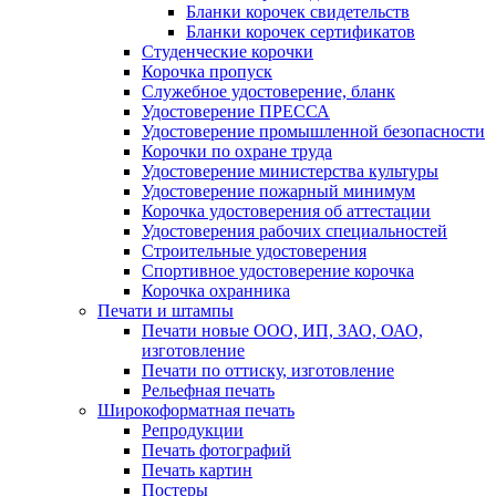
Бланки корочек свидетельств
Бланки корочек сертификатов
Студенческие корочки
Корочка пропуск
Служебное удостоверение, бланк
Удостоверение ПРЕССА
Удостоверение промышленной безопасности
Корочки по охране труда
Удостоверение министерства культуры
Удостоверение пожарный минимум
Корочка удостоверения об аттестации
Удостоверения рабочих специальностей
Строительные удостоверения
Спортивное удостоверение корочка
Корочка охранника
Печати и штампы
Печати новые ООО, ИП, ЗАО, ОАО,
изготовление
Печати по оттиску, изготовление
Рельефная печать
Широкоформатная печать
Репродукции
Печать фотографий
Печать картин
Постеры