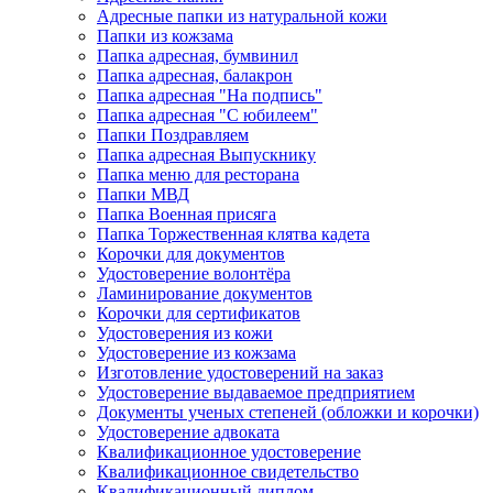
Адресные папки из натуральной кожи
Папки из кожзама
Папка адресная, бумвинил
Папка адресная, балакрон
Папка адресная "На подпись"
Папка адресная "C юбилеем"
Папки Поздравляем
Папка адресная Выпускнику
Папка меню для ресторана
Папки МВД
Папка Военная присяга
Папка Торжественная клятва кадета
Корочки для документов
Удостоверение волонтёра
Ламинирование документов
Корочки для сертификатов
Удостоверения из кожи
Удостоверение из кожзама
Изготовление удостоверений на заказ
Удостоверение выдаваемое предприятием
Документы ученых степеней (обложки и корочки)
Удостоверение адвоката
Квалификационное удостоверение
Квалификационное свидетельство
Квалификационный диплом