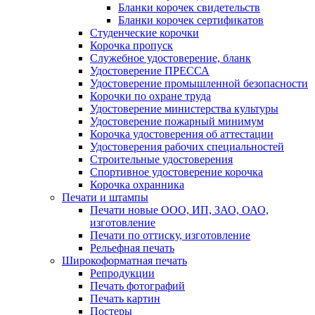
Бланки корочек свидетельств
Бланки корочек сертификатов
Студенческие корочки
Корочка пропуск
Служебное удостоверение, бланк
Удостоверение ПРЕССА
Удостоверение промышленной безопасности
Корочки по охране труда
Удостоверение министерства культуры
Удостоверение пожарный минимум
Корочка удостоверения об аттестации
Удостоверения рабочих специальностей
Строительные удостоверения
Спортивное удостоверение корочка
Корочка охранника
Печати и штампы
Печати новые ООО, ИП, ЗАО, ОАО,
изготовление
Печати по оттиску, изготовление
Рельефная печать
Широкоформатная печать
Репродукции
Печать фотографий
Печать картин
Постеры