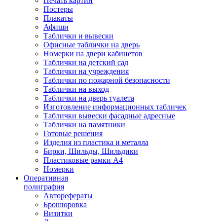
Печать картин
Постеры
Плакаты
Афиши
Таблички и вывески
Офисные таблички на дверь
Номерки на двери кабинетов
Таблички на детский сад
Таблички на учреждения
Таблички по пожарной безопасности
Таблички на выход
Таблички на дверь туалета
Изготовление информационных табличек
Таблички вывески фасадные адресные
Таблички на памятники
Готовые решения
Изделия из пластика и металла
Бирки, Шильды, Шильдики
Пластиковые рамки А4
Номерки
Оперативная
полиграфия
Авторефераты
Брошюровка
Визитки