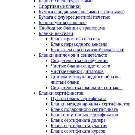
Бланки со спецэффектами
Спортивные бланки
Бумага с водяными знаками (с защитами)
Бумага с флуоресцентной печатью
Бланки универсальные
Свободные бланки с гравюрами
Бланки векселей
Бланк простого векселя
Бланк переводного векселя
Бланк векселя на английском языке
Бланки дипломов и свидетельств
Свидетельства об обучении
Чистые бланки свидетельств
Чистые бланки дипломов
Диплом международного образца
чистый бланк
Свидетельства школьника на заказ
Бланки сертификатов
Пустой бланк сертификата
Бланки международных сертификатов
Бланк подарочного сертификата
Бланки шуточных сертификатов
Бланк сертификата дилера
Бланк сертификата участия
Бланк сертификата курсов