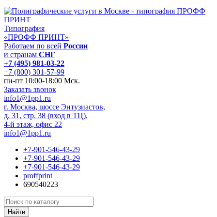
Типография
«ПРОФФ ПРИНТ»
Работаем по всей
России
и странам
СНГ
+7 (495) 981-03-22
+7 (800) 301-57-99
пн-пт 10:00-18:00 Мск.
Заказать звонок
info1@1pp1.ru
г. Москва, шоссе Энтузиастов,
д. 31, стр. 38 (вход в ТЦ),
4-й этаж, офис 22
info1@1pp1.ru
+7-901-546-43-29
+7-901-546-43-29
+7-901-546-43-29
proffprint
690540223