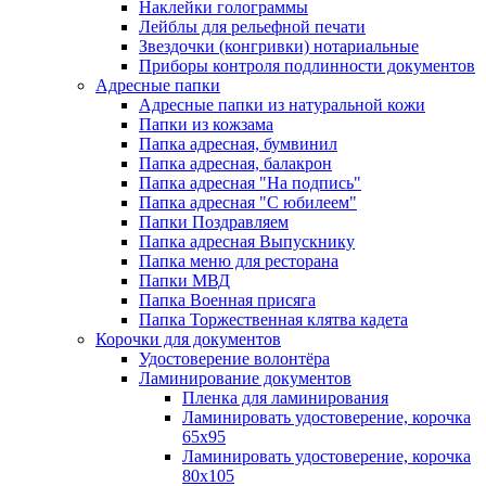
Наклейки голограммы
Лейблы для рельефной печати
Звездочки (конгривки) нотариальные
Приборы контроля подлинности документов
Адресные папки
Адресные папки из натуральной кожи
Папки из кожзама
Папка адресная, бумвинил
Папка адресная, балакрон
Папка адресная "На подпись"
Папка адресная "C юбилеем"
Папки Поздравляем
Папка адресная Выпускнику
Папка меню для ресторана
Папки МВД
Папка Военная присяга
Папка Торжественная клятва кадета
Корочки для документов
Удостоверение волонтёра
Ламинирование документов
Пленка для ламинирования
Ламинировать удостоверение, корочка
65х95
Ламинировать удостоверение, корочка
80х105