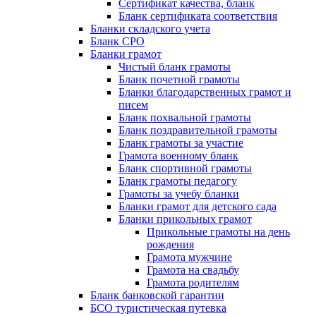
Сертификат качества, бланк
Бланк сертификата соответствия
Бланки складского учета
Бланк СРО
Бланки грамот
Чистый бланк грамоты
Бланк почетной грамоты
Бланки благодарственных грамот и
писем
Бланк похвальной грамоты
Бланк поздравительной грамоты
Бланк грамоты за участие
Грамота военному бланк
Бланк спортивной грамоты
Бланк грамоты педагогу
Грамоты за учебу бланки
Бланки грамот для детского сада
Бланки прикольных грамот
Прикольные грамоты на день
рождения
Грамота мужчине
Грамота на свадьбу
Грамота родителям
Бланк банковской гарантии
БСО туристическая путевка