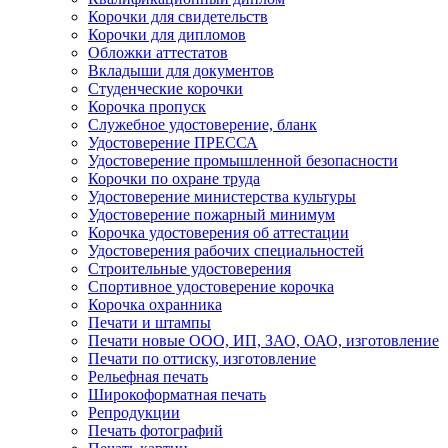
Корочки для свидетельств
Корочки для дипломов
Обложки аттестатов
Вкладыши для документов
Студенческие корочки
Корочка пропуск
Служебное удостоверение, бланк
Удостоверение ПРЕССА
Удостоверение промышленной безопасности
Корочки по охране труда
Удостоверение министерства культуры
Удостоверение пожарный минимум
Корочка удостоверения об аттестации
Удостоверения рабочих специальностей
Строительные удостоверения
Спортивное удостоверение корочка
Корочка охранника
Печати и штампы
Печати новые ООО, ИП, ЗАО, ОАО, изготовление
Печати по оттиску, изготовление
Рельефная печать
Широкоформатная печать
Репродукции
Печать фотографий