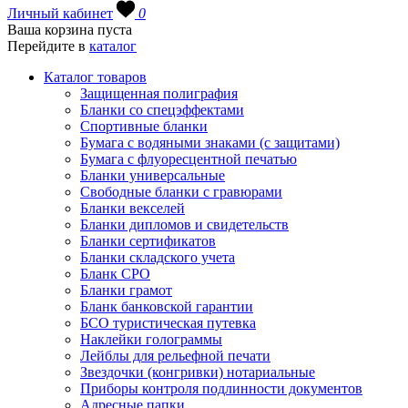
Личный кабинет
0
Ваша корзина пуста
Перейдите в
каталог
Каталог товаров
Защищенная полиграфия
Бланки со спецэффектами
Спортивные бланки
Бумага с водяными знаками (с защитами)
Бумага с флуоресцентной печатью
Бланки универсальные
Свободные бланки с гравюрами
Бланки векселей
Бланки дипломов и свидетельств
Бланки сертификатов
Бланки складского учета
Бланк СРО
Бланки грамот
Бланк банковской гарантии
БСО туристическая путевка
Наклейки голограммы
Лейблы для рельефной печати
Звездочки (конгривки) нотариальные
Приборы контроля подлинности документов
Адресные папки