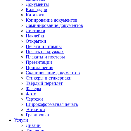
Документы
Календари
Каталоги
Копирование документов
Ламинирование документов
Листовки
Наклейки
Открытки
Печати и штампы
Печать на кружках
Плакаты и постеры
Презентации
Приглашения
Сканирование документов
Стикеры и стикерпаки
Твёрдый переплёт
Флаеры
Фото
Чертежи
Широкоформатная печать
Этикетки
Гравировка
Услуги
Дизайн
Тиснение