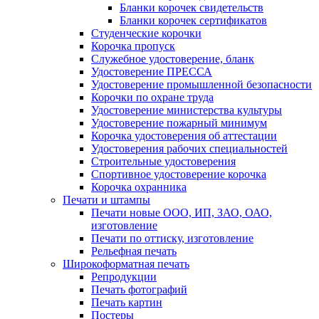
Бланки корочек свидетельств
Бланки корочек сертификатов
Студенческие корочки
Корочка пропуск
Служебное удостоверение, бланк
Удостоверение ПРЕССА
Удостоверение промышленной безопасности
Корочки по охране труда
Удостоверение министерства культуры
Удостоверение пожарный минимум
Корочка удостоверения об аттестации
Удостоверения рабочих специальностей
Строительные удостоверения
Спортивное удостоверение корочка
Корочка охранника
Печати и штампы
Печати новые ООО, ИП, ЗАО, ОАО,
изготовление
Печати по оттиску, изготовление
Рельефная печать
Широкоформатная печать
Репродукции
Печать фотографий
Печать картин
Постеры