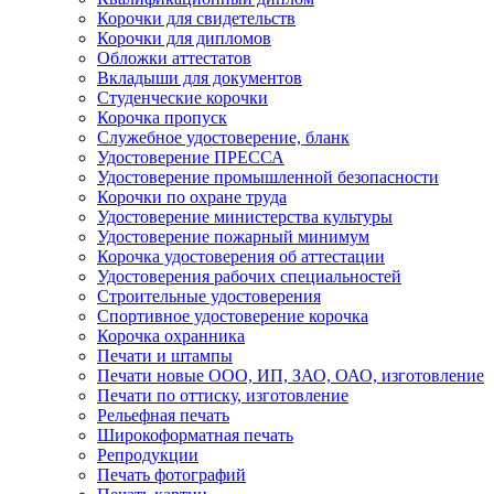
Корочки для свидетельств
Корочки для дипломов
Обложки аттестатов
Вкладыши для документов
Студенческие корочки
Корочка пропуск
Служебное удостоверение, бланк
Удостоверение ПРЕССА
Удостоверение промышленной безопасности
Корочки по охране труда
Удостоверение министерства культуры
Удостоверение пожарный минимум
Корочка удостоверения об аттестации
Удостоверения рабочих специальностей
Строительные удостоверения
Спортивное удостоверение корочка
Корочка охранника
Печати и штампы
Печати новые ООО, ИП, ЗАО, ОАО, изготовление
Печати по оттиску, изготовление
Рельефная печать
Широкоформатная печать
Репродукции
Печать фотографий