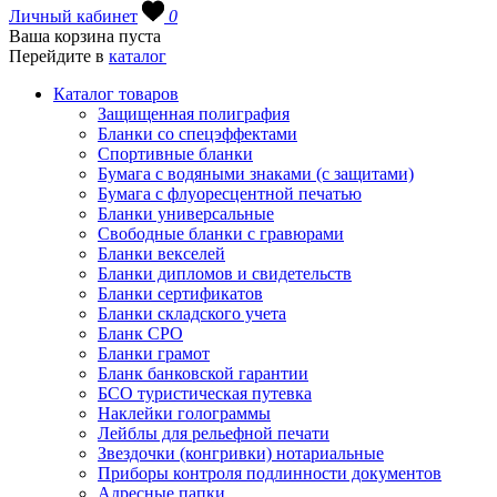
Личный кабинет
0
Ваша корзина пуста
Перейдите в
каталог
Каталог товаров
Защищенная полиграфия
Бланки со спецэффектами
Спортивные бланки
Бумага с водяными знаками (с защитами)
Бумага с флуоресцентной печатью
Бланки универсальные
Свободные бланки с гравюрами
Бланки векселей
Бланки дипломов и свидетельств
Бланки сертификатов
Бланки складского учета
Бланк СРО
Бланки грамот
Бланк банковской гарантии
БСО туристическая путевка
Наклейки голограммы
Лейблы для рельефной печати
Звездочки (конгривки) нотариальные
Приборы контроля подлинности документов
Адресные папки