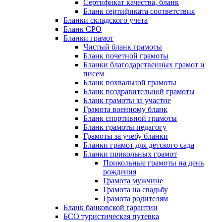
Сертификат качества, бланк
Бланк сертификата соответствия
Бланки складского учета
Бланк СРО
Бланки грамот
Чистый бланк грамоты
Бланк почетной грамоты
Бланки благодарственных грамот и
писем
Бланк похвальной грамоты
Бланк поздравительной грамоты
Бланк грамоты за участие
Грамота военному бланк
Бланк спортивной грамоты
Бланк грамоты педагогу
Грамоты за учебу бланки
Бланки грамот для детского сада
Бланки прикольных грамот
Прикольные грамоты на день
рождения
Грамота мужчине
Грамота на свадьбу
Грамота родителям
Бланк банковской гарантии
БСО туристическая путевка