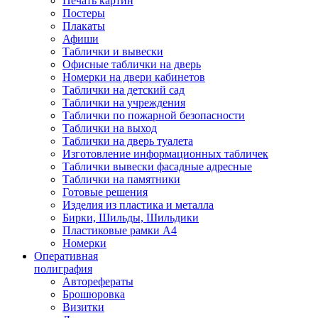
Печать картин
Постеры
Плакаты
Афиши
Таблички и вывески
Офисные таблички на дверь
Номерки на двери кабинетов
Таблички на детский сад
Таблички на учреждения
Таблички по пожарной безопасности
Таблички на выход
Таблички на дверь туалета
Изготовление информационных табличек
Таблички вывески фасадные адресные
Таблички на памятники
Готовые решения
Изделия из пластика и металла
Бирки, Шильды, Шильдики
Пластиковые рамки А4
Номерки
Оперативная
полиграфия
Авторефераты
Брошюровка
Визитки