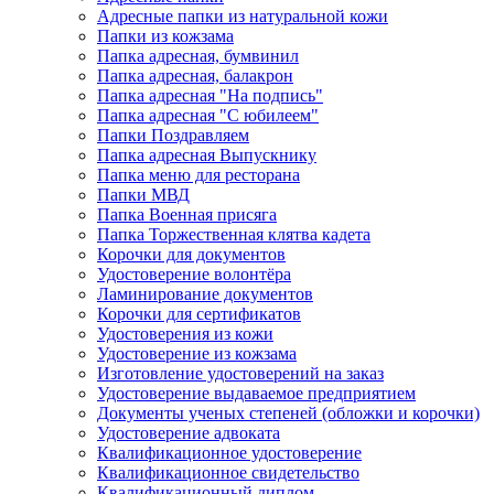
Адресные папки из натуральной кожи
Папки из кожзама
Папка адресная, бумвинил
Папка адресная, балакрон
Папка адресная "На подпись"
Папка адресная "C юбилеем"
Папки Поздравляем
Папка адресная Выпускнику
Папка меню для ресторана
Папки МВД
Папка Военная присяга
Папка Торжественная клятва кадета
Корочки для документов
Удостоверение волонтёра
Ламинирование документов
Корочки для сертификатов
Удостоверения из кожи
Удостоверение из кожзама
Изготовление удостоверений на заказ
Удостоверение выдаваемое предприятием
Документы ученых степеней (обложки и корочки)
Удостоверение адвоката
Квалификационное удостоверение
Квалификационное свидетельство
Квалификационный диплом