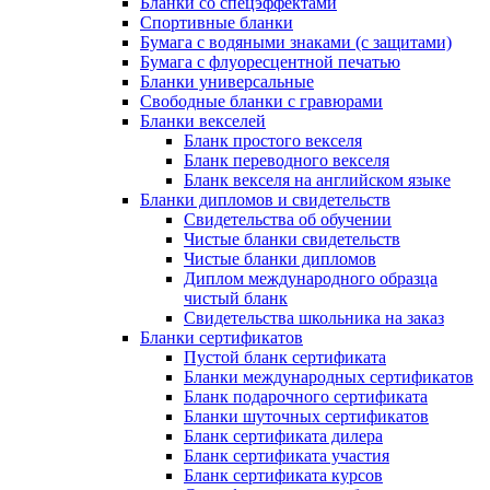
Бланки со спецэффектами
Спортивные бланки
Бумага с водяными знаками (с защитами)
Бумага с флуоресцентной печатью
Бланки универсальные
Свободные бланки с гравюрами
Бланки векселей
Бланк простого векселя
Бланк переводного векселя
Бланк векселя на английском языке
Бланки дипломов и свидетельств
Свидетельства об обучении
Чистые бланки свидетельств
Чистые бланки дипломов
Диплом международного образца
чистый бланк
Свидетельства школьника на заказ
Бланки сертификатов
Пустой бланк сертификата
Бланки международных сертификатов
Бланк подарочного сертификата
Бланки шуточных сертификатов
Бланк сертификата дилера
Бланк сертификата участия
Бланк сертификата курсов