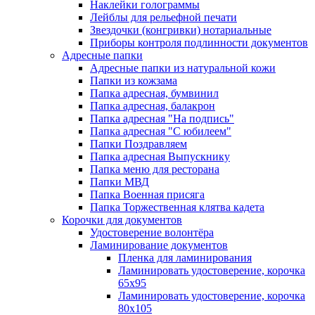
Наклейки голограммы
Лейблы для рельефной печати
Звездочки (конгривки) нотариальные
Приборы контроля подлинности документов
Адресные папки
Адресные папки из натуральной кожи
Папки из кожзама
Папка адресная, бумвинил
Папка адресная, балакрон
Папка адресная "На подпись"
Папка адресная "C юбилеем"
Папки Поздравляем
Папка адресная Выпускнику
Папка меню для ресторана
Папки МВД
Папка Военная присяга
Папка Торжественная клятва кадета
Корочки для документов
Удостоверение волонтёра
Ламинирование документов
Пленка для ламинирования
Ламинировать удостоверение, корочка
65х95
Ламинировать удостоверение, корочка
80х105