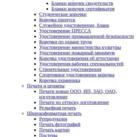
Бланки корочек свидетельств
Бланки корочек сертификатов
Студенческие корочки
Корочка пропуск
Служебное удостоверение, бланк
Удостоверение ПРЕССА
Удостоверение промышленной безопасности
Корочки по охране труда
Удостоверение министерства культуры
Удостоверение пожарный минимум
Корочка удостоверения об аттестации
Удостоверения рабочих специальностей
Строительные удостоверения
Спортивное удостоверение корочка
Корочка охранника
Печати и штампы
Печати новые ООО, ИП, ЗАО, ОАО,
изготовление
Печати по оттиску, изготовление
Рельефная печать
Широкоформатная печать
Репродукции
Печать фотографий
Печать картин
Постеры