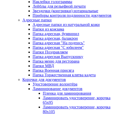
Наклейки голограммы
Лейблы для рельефной печати
Звездочки (конгривки) нотариальные
Приборы контроля подлинности документов
Адресные папки
Адресные папки из натуральной кожи
Папки из кожзама
Папка адресная, бумвинил
Папка адресная, балакрон
Папка адресная "На подпись"
Папка адресная "C юбилеем"
Папки Поздравляем
Папка адресная Выпускнику
Папка меню для ресторана
Папки МВД
Папка Военная присяга
Папка Торжественная клятва кадета
Корочки для документов
Удостоверение волонтёра
Ламинирование документов
Пленка для ламинирования
Ламинировать удостоверение, корочка
65х95
Ламинировать удостоверение, корочка
80х105