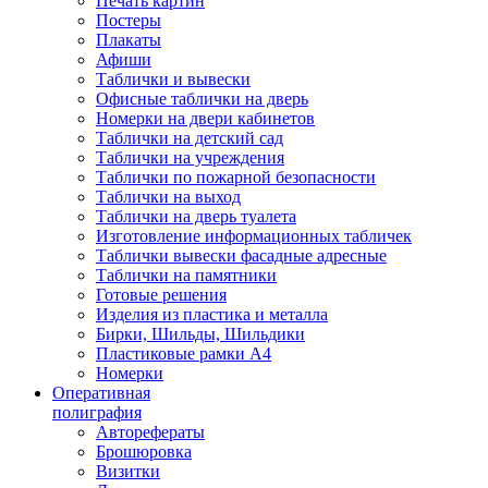
Печать картин
Постеры
Плакаты
Афиши
Таблички и вывески
Офисные таблички на дверь
Номерки на двери кабинетов
Таблички на детский сад
Таблички на учреждения
Таблички по пожарной безопасности
Таблички на выход
Таблички на дверь туалета
Изготовление информационных табличек
Таблички вывески фасадные адресные
Таблички на памятники
Готовые решения
Изделия из пластика и металла
Бирки, Шильды, Шильдики
Пластиковые рамки А4
Номерки
Оперативная
полиграфия
Авторефераты
Брошюровка
Визитки