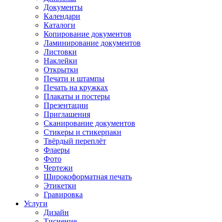
Документы
Календари
Каталоги
Копирование документов
Ламинирование документов
Листовки
Наклейки
Открытки
Печати и штампы
Печать на кружках
Плакаты и постеры
Презентации
Приглашения
Сканирование документов
Стикеры и стикерпаки
Твёрдый переплёт
Флаеры
Фото
Чертежи
Широкоформатная печать
Этикетки
Гравировка
Услуги
Дизайн
Тиснение