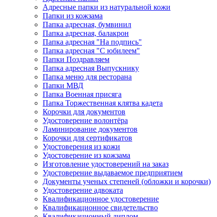
Адресные папки из натуральной кожи
Папки из кожзама
Папка адресная, бумвинил
Папка адресная, балакрон
Папка адресная "На подпись"
Папка адресная "C юбилеем"
Папки Поздравляем
Папка адресная Выпускнику
Папка меню для ресторана
Папки МВД
Папка Военная присяга
Папка Торжественная клятва кадета
Корочки для документов
Удостоверение волонтёра
Ламинирование документов
Корочки для сертификатов
Удостоверения из кожи
Удостоверение из кожзама
Изготовление удостоверений на заказ
Удостоверение выдаваемое предприятием
Документы ученых степеней (обложки и корочки)
Удостоверение адвоката
Квалификационное удостоверение
Квалификационное свидетельство
Квалификационный диплом