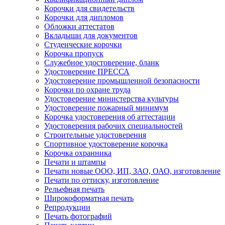
Корочки для свидетельств
Корочки для дипломов
Обложки аттестатов
Вкладыши для документов
Студенческие корочки
Корочка пропуск
Служебное удостоверение, бланк
Удостоверение ПРЕССА
Удостоверение промышленной безопасности
Корочки по охране труда
Удостоверение министерства культуры
Удостоверение пожарный минимум
Корочка удостоверения об аттестации
Удостоверения рабочих специальностей
Строительные удостоверения
Спортивное удостоверение корочка
Корочка охранника
Печати и штампы
Печати новые ООО, ИП, ЗАО, ОАО, изготовление
Печати по оттиску, изготовление
Рельефная печать
Широкоформатная печать
Репродукции
Печать фотографий