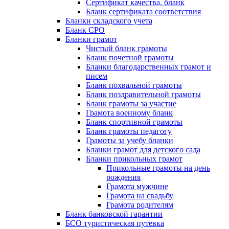
Сертификат качества, бланк
Бланк сертификата соответствия
Бланки складского учета
Бланк СРО
Бланки грамот
Чистый бланк грамоты
Бланк почетной грамоты
Бланки благодарственных грамот и
писем
Бланк похвальной грамоты
Бланк поздравительной грамоты
Бланк грамоты за участие
Грамота военному бланк
Бланк спортивной грамоты
Бланк грамоты педагогу
Грамоты за учебу бланки
Бланки грамот для детского сада
Бланки прикольных грамот
Прикольные грамоты на день
рождения
Грамота мужчине
Грамота на свадьбу
Грамота родителям
Бланк банковской гарантии
БСО туристическая путевка