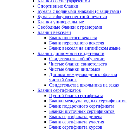
Бланки со спецэффектами
Спортивные бланки
Бумага с водяными знаками (с защитами)
Бумага с флуоресцентной печатью
Бланки универсальные
Свободные бланки с гравюрами
Бланки векселей
Бланк простого векселя
Бланк переводного векселя
Бланк векселя на английском языке
Бланки дипломов и свидетельств
Свидетельства об обучении
Чистые бланки свидетельств
Чистые бланки дипломов
Диплом международного образца
чистый бланк
Свидетельства школьника на заказ
Бланки сертификатов
Пустой бланк сертификата
Бланки международных сертификатов
Бланк подарочного сертификата
Бланки шуточных сертификатов
Бланк сертификата дилера
Бланк сертификата участия
Бланк сертификата курсов