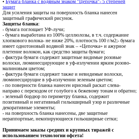
•
Бумага бланка с водяным знаком "Цепочка"- 5 степеней
защит
Для усиления защиты на поверхность бланка нанесен
защитный графический рисунок.
Защиты бланка
:
- бумага поглощает УФ-лучи;
- бумага выработана из 100% целлюлозы, в т.ч. содержание
хлопкового волока- не ниже 20%, плотность 100 г/м2;- бумага
имеет однотоновый водяной знак – «Цепочка» и ажурное
плетение волокон, как средство защиты бумаги;
- фактура бумаги содержит защитные видимые розовые
волоски, люминесцирующие в уф-излучении ярким розово-
малиновым цветом;
- фактура бумаги содержит также и невидимые волоски,
люминесцирущие в уф-излучении зеленым цветом;
- по поверности бланка нанесен ирисный раскат слева-
направо с переходом от голубого к бежевому тонам и обратно;
- зеленый бордюр по периметру бланка, содержит
позитивный и негативный гильоширный узор и различные
декоративные элементы;
- на поверхность бланка нанесены, две защитные
нераппортные, некопирующиеся гильоширные сетки;
Принимаем заказы средних и крупных тиражей с
использованием технологии офсета!