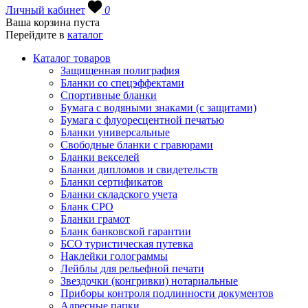
Личный кабинет
0
Ваша корзина пуста
Перейдите в
каталог
Каталог товаров
Защищенная полиграфия
Бланки со спецэффектами
Спортивные бланки
Бумага с водяными знаками (с защитами)
Бумага с флуоресцентной печатью
Бланки универсальные
Свободные бланки с гравюрами
Бланки векселей
Бланки дипломов и свидетельств
Бланки сертификатов
Бланки складского учета
Бланк СРО
Бланки грамот
Бланк банковской гарантии
БСО туристическая путевка
Наклейки голограммы
Лейблы для рельефной печати
Звездочки (конгривки) нотариальные
Приборы контроля подлинности документов
Адресные папки