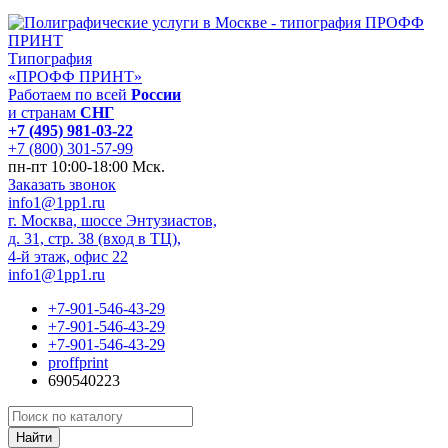
Типография
«ПРОФФ ПРИНТ»
Работаем по всей
России
и странам
СНГ
+7 (495) 981-03-22
+7 (800) 301-57-99
пн-пт 10:00-18:00 Мск.
Заказать звонок
info1@1pp1.ru
г. Москва, шоссе Энтузиастов,
д. 31, стр. 38 (вход в ТЦ),
4-й этаж, офис 22
info1@1pp1.ru
+7-901-546-43-29
+7-901-546-43-29
+7-901-546-43-29
proffprint
690540223