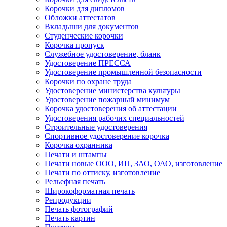
Корочки для дипломов
Обложки аттестатов
Вкладыши для документов
Студенческие корочки
Корочка пропуск
Служебное удостоверение, бланк
Удостоверение ПРЕССА
Удостоверение промышленной безопасности
Корочки по охране труда
Удостоверение министерства культуры
Удостоверение пожарный минимум
Корочка удостоверения об аттестации
Удостоверения рабочих специальностей
Строительные удостоверения
Спортивное удостоверение корочка
Корочка охранника
Печати и штампы
Печати новые ООО, ИП, ЗАО, ОАО, изготовление
Печати по оттиску, изготовление
Рельефная печать
Широкоформатная печать
Репродукции
Печать фотографий
Печать картин