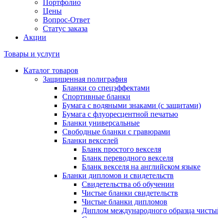
Портфолио
Цены
Вопрос-Ответ
Статус заказа
Акции
Товары и услуги
Каталог товаров
Защищенная полиграфия
Бланки со спецэффектами
Спортивные бланки
Бумага с водяными знаками (с защитами)
Бумага с флуоресцентной печатью
Бланки универсальные
Свободные бланки с гравюрами
Бланки векселей
Бланк простого векселя
Бланк переводного векселя
Бланк векселя на английском языке
Бланки дипломов и свидетельств
Свидетельства об обучении
Чистые бланки свидетельств
Чистые бланки дипломов
Диплом международного образца чисты