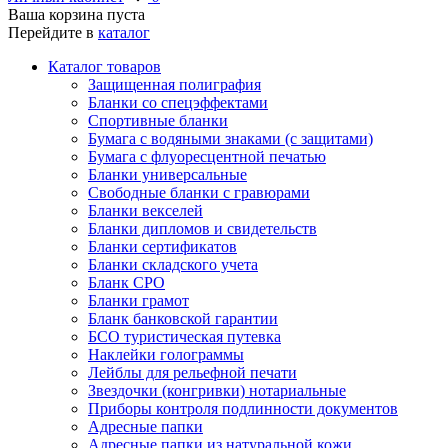
Ваша корзина пуста
Перейдите в
каталог
Каталог товаров
Защищенная полиграфия
Бланки со спецэффектами
Спортивные бланки
Бумага с водяными знаками (с защитами)
Бумага с флуоресцентной печатью
Бланки универсальные
Свободные бланки с гравюрами
Бланки векселей
Бланки дипломов и свидетельств
Бланки сертификатов
Бланки складского учета
Бланк СРО
Бланки грамот
Бланк банковской гарантии
БСО туристическая путевка
Наклейки голограммы
Лейблы для рельефной печати
Звездочки (конгривки) нотариальные
Приборы контроля подлинности документов
Адресные папки
Адресные папки из натуральной кожи