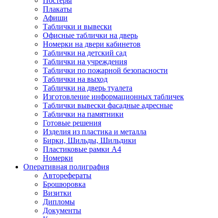
Постеры
Плакаты
Афиши
Таблички и вывески
Офисные таблички на дверь
Номерки на двери кабинетов
Таблички на детский сад
Таблички на учреждения
Таблички по пожарной безопасности
Таблички на выход
Таблички на дверь туалета
Изготовление информационных табличек
Таблички вывески фасадные адресные
Таблички на памятники
Готовые решения
Изделия из пластика и металла
Бирки, Шильды, Шильдики
Пластиковые рамки А4
Номерки
Оперативная полиграфия
Авторефераты
Брошюровка
Визитки
Дипломы
Документы