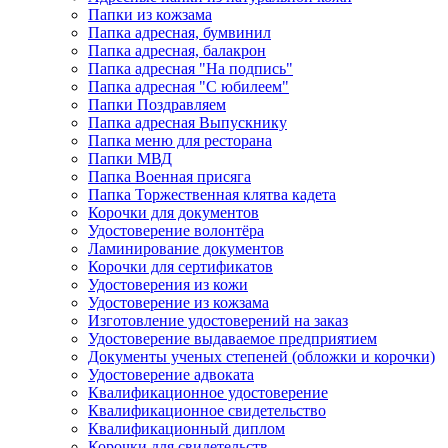
Папки из кожзама
Папка адресная, бумвинил
Папка адресная, балакрон
Папка адресная "На подпись"
Папка адресная "C юбилеем"
Папки Поздравляем
Папка адресная Выпускнику
Папка меню для ресторана
Папки МВД
Папка Военная присяга
Папка Торжественная клятва кадета
Корочки для документов
Удостоверение волонтёра
Ламинирование документов
Корочки для сертификатов
Удостоверения из кожи
Удостоверение из кожзама
Изготовление удостоверений на заказ
Удостоверение выдаваемое предприятием
Документы ученых степеней (обложки и корочки)
Удостоверение адвоката
Квалификационное удостоверение
Квалификационное свидетельство
Квалификационный диплом
Корочки для свидетельств