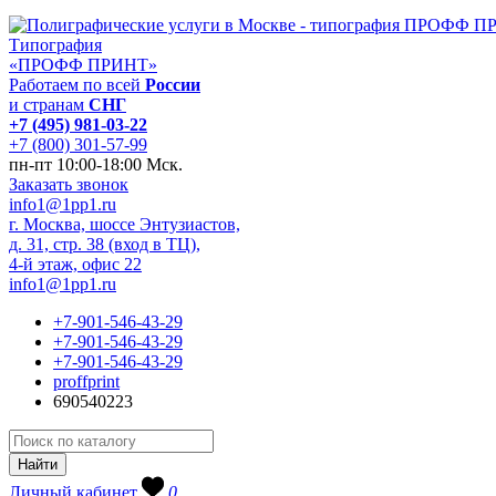
Типография
«ПРОФФ ПРИНТ»
Работаем по всей
России
и странам
СНГ
+7 (495) 981-03-22
+7 (800) 301-57-99
пн-пт 10:00-18:00 Мск.
Заказать звонок
info1@1pp1.ru
г. Москва, шоссе Энтузиастов,
д. 31, стр. 38 (вход в ТЦ),
4-й этаж, офис 22
info1@1pp1.ru
+7-901-546-43-29
+7-901-546-43-29
+7-901-546-43-29
proffprint
690540223
Личный кабинет
0