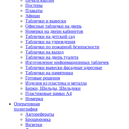
Печать картин
Постеры
Плакаты
Афиши
Таблички и вывески
Офисные таблички на дверь
Номерки на двери кабинетов
Таблички на детский сад
Таблички на учреждения
Таблички по пожарной безопасности
Таблички на выход
Таблички на дверь туалета
Изготовление информационных табличек
Таблички вывески фасадные адресные
Таблички на памятники
Готовые решения
Изделия из пластика и металла
Бирки, Шильды, Шильдики
Пластиковые рамки А4
Номерки
Оперативная
полиграфия
Авторефераты
Брошюровка
Визитки