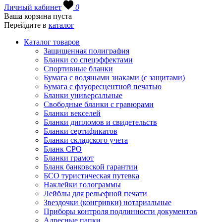
Личный кабинет
0
Ваша корзина пуста
Перейдите в
каталог
Каталог товаров
Защищенная полиграфия
Бланки со спецэффектами
Спортивные бланки
Бумага с водяными знаками (с защитами)
Бумага с флуоресцентной печатью
Бланки универсальные
Свободные бланки с гравюрами
Бланки векселей
Бланки дипломов и свидетельств
Бланки сертификатов
Бланки складского учета
Бланк СРО
Бланки грамот
Бланк банковской гарантии
БСО туристическая путевка
Наклейки голограммы
Лейблы для рельефной печати
Звездочки (конгривки) нотариальные
Приборы контроля подлинности документов
Адресные папки