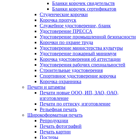
Бланки корочек свидетельств
Бланки корочек сертификатов
Студенческие корочки
Корочка пропуск
Служебное удостоверение, бланк
Удостоверение ПРЕССА
Удостоверение промышленной безопасности
Корочки по охране труда
Удостоверение министерства культуры
Удостоверение пожарный минимум
Корочка удостоверения об аттестации
Удостоверения рабочих специальностей
Строительные удостоверения
Спортивное удостоверение корочка
Корочка охранника
Печати и штампы
Печати новые ООО, ИП, ЗАО, ОАО,
изготовление
Печати по оттиску, изготовление
Рельефная печать
Широкоформатная печать
Репродукции
Печать фотографий
Печать картин
Постеры