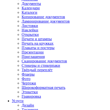
Документы
Календари
Каталоги
Копирование документов
Ламинирование документов
Листовки
Наклейки
Открытки
Печати и штампы
Печать на кружках
Плакаты и постеры
Презентации
Приглашения
Сканирование документов
Стикеры и стикерпаки
Твёрдый переплёт
Флаеры
Фото
Чертежи
Широкоформатная печать
Этикетки
Гравировка
Услуги
Дизайн
Тиснение