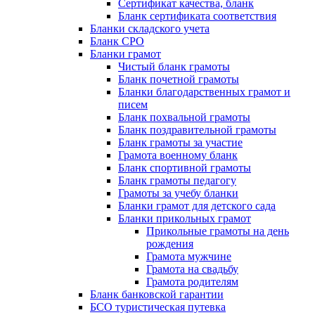
Сертификат качества, бланк
Бланк сертификата соответствия
Бланки складского учета
Бланк СРО
Бланки грамот
Чистый бланк грамоты
Бланк почетной грамоты
Бланки благодарственных грамот и
писем
Бланк похвальной грамоты
Бланк поздравительной грамоты
Бланк грамоты за участие
Грамота военному бланк
Бланк спортивной грамоты
Бланк грамоты педагогу
Грамоты за учебу бланки
Бланки грамот для детского сада
Бланки прикольных грамот
Прикольные грамоты на день
рождения
Грамота мужчине
Грамота на свадьбу
Грамота родителям
Бланк банковской гарантии
БСО туристическая путевка