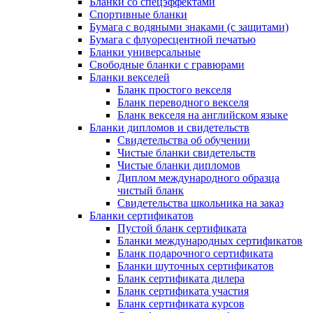
Бланки со спецэффектами
Спортивные бланки
Бумага с водяными знаками (с защитами)
Бумага с флуоресцентной печатью
Бланки универсальные
Свободные бланки с гравюрами
Бланки векселей
Бланк простого векселя
Бланк переводного векселя
Бланк векселя на английском языке
Бланки дипломов и свидетельств
Свидетельства об обучении
Чистые бланки свидетельств
Чистые бланки дипломов
Диплом международного образца
чистый бланк
Свидетельства школьника на заказ
Бланки сертификатов
Пустой бланк сертификата
Бланки международных сертификатов
Бланк подарочного сертификата
Бланки шуточных сертификатов
Бланк сертификата дилера
Бланк сертификата участия
Бланк сертификата курсов