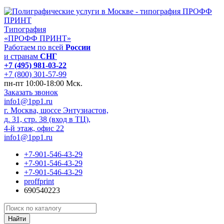
Типография
«ПРОФФ ПРИНТ»
Работаем по всей
России
и странам
СНГ
+7 (495) 981-03-22
+7 (800) 301-57-99
пн-пт 10:00-18:00 Мск.
Заказать звонок
info1@1pp1.ru
г. Москва, шоссе Энтузиастов,
д. 31, стр. 38 (вход в ТЦ),
4-й этаж, офис 22
info1@1pp1.ru
+7-901-546-43-29
+7-901-546-43-29
+7-901-546-43-29
proffprint
690540223