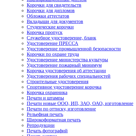
Корочки для свидетельств
Корочки для дипломов
Обложки аттестатов
Вкладыши для документов
Студенческие корочки
Корочка пропуск
Служебное удостоверение, бланк
Удостоверение ПРЕССА
Удостоверение промышленной безопасности
Корочки по охране труда
Удостоверение министерства культуры
Удостоверение пожарный минимум
Корочка удостоверения об аттестации
Удостоверения рабочих специальностей
Строительные удостоверения
Спортивное удостоверение корочка
Корочка охранника
Печати и штампы
Печати новые ООО, ИП, ЗАО, ОАО, изготовление
Печати по оттиску, изготовление
Рельефная печать
Широкоформатная печать
Репродукции
Печать фотографий