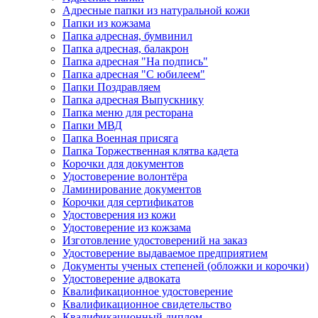
Адресные папки из натуральной кожи
Папки из кожзама
Папка адресная, бумвинил
Папка адресная, балакрон
Папка адресная "На подпись"
Папка адресная "C юбилеем"
Папки Поздравляем
Папка адресная Выпускнику
Папка меню для ресторана
Папки МВД
Папка Военная присяга
Папка Торжественная клятва кадета
Корочки для документов
Удостоверение волонтёра
Ламинирование документов
Корочки для сертификатов
Удостоверения из кожи
Удостоверение из кожзама
Изготовление удостоверений на заказ
Удостоверение выдаваемое предприятием
Документы ученых степеней (обложки и корочки)
Удостоверение адвоката
Квалификационное удостоверение
Квалификационное свидетельство
Квалификационный диплом