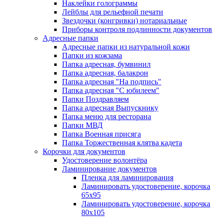
Наклейки голограммы
Лейблы для рельефной печати
Звездочки (конгривки) нотариальные
Приборы контроля подлинности документов
Адресные папки
Адресные папки из натуральной кожи
Папки из кожзама
Папка адресная, бумвинил
Папка адресная, балакрон
Папка адресная "На подпись"
Папка адресная "C юбилеем"
Папки Поздравляем
Папка адресная Выпускнику
Папка меню для ресторана
Папки МВД
Папка Военная присяга
Папка Торжественная клятва кадета
Корочки для документов
Удостоверение волонтёра
Ламинирование документов
Пленка для ламинирования
Ламинировать удостоверение, корочка
65х95
Ламинировать удостоверение, корочка
80х105