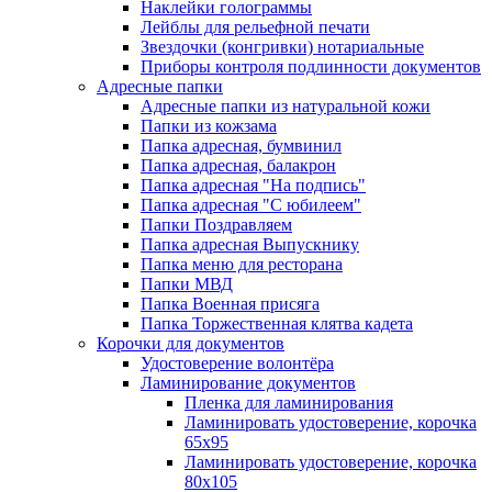
Наклейки голограммы
Лейблы для рельефной печати
Звездочки (конгривки) нотариальные
Приборы контроля подлинности документов
Адресные папки
Адресные папки из натуральной кожи
Папки из кожзама
Папка адресная, бумвинил
Папка адресная, балакрон
Папка адресная "На подпись"
Папка адресная "C юбилеем"
Папки Поздравляем
Папка адресная Выпускнику
Папка меню для ресторана
Папки МВД
Папка Военная присяга
Папка Торжественная клятва кадета
Корочки для документов
Удостоверение волонтёра
Ламинирование документов
Пленка для ламинирования
Ламинировать удостоверение, корочка
65х95
Ламинировать удостоверение, корочка
80х105