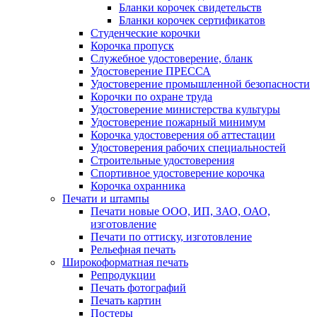
Бланки корочек свидетельств
Бланки корочек сертификатов
Студенческие корочки
Корочка пропуск
Служебное удостоверение, бланк
Удостоверение ПРЕССА
Удостоверение промышленной безопасности
Корочки по охране труда
Удостоверение министерства культуры
Удостоверение пожарный минимум
Корочка удостоверения об аттестации
Удостоверения рабочих специальностей
Строительные удостоверения
Спортивное удостоверение корочка
Корочка охранника
Печати и штампы
Печати новые ООО, ИП, ЗАО, ОАО,
изготовление
Печати по оттиску, изготовление
Рельефная печать
Широкоформатная печать
Репродукции
Печать фотографий
Печать картин
Постеры