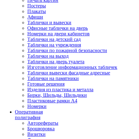
Печать картин
Постеры
Плакаты
Афиши
Таблички и вывески
Офисные таблички на дверь
Номерки на двери кабинетов
Таблички на детский сад
Таблички на учреждения
Таблички по пожарной безопасности
Таблички на выход
Таблички на дверь туалета
Изготовление информационных табличек
Таблички вывески фасадные адресные
Таблички на памятники
Готовые решения
Изделия из пластика и металла
Бирки, Шильды, Шильдики
Пластиковые рамки А4
Номерки
Оперативная
полиграфия
Авторефераты
Брошюровка
Визитки