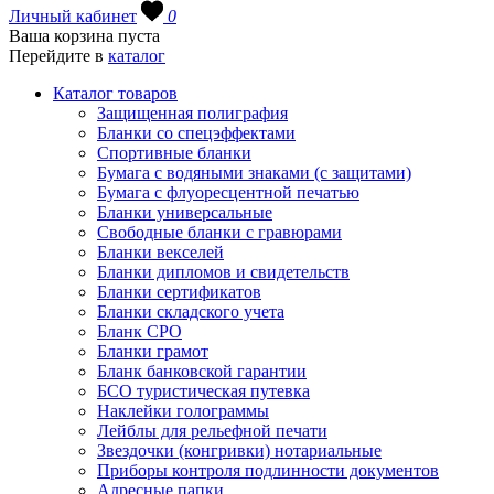
Личный кабинет
0
Ваша корзина пуста
Перейдите в
каталог
Каталог товаров
Защищенная полиграфия
Бланки со спецэффектами
Спортивные бланки
Бумага с водяными знаками (с защитами)
Бумага с флуоресцентной печатью
Бланки универсальные
Свободные бланки с гравюрами
Бланки векселей
Бланки дипломов и свидетельств
Бланки сертификатов
Бланки складского учета
Бланк СРО
Бланки грамот
Бланк банковской гарантии
БСО туристическая путевка
Наклейки голограммы
Лейблы для рельефной печати
Звездочки (конгривки) нотариальные
Приборы контроля подлинности документов
Адресные папки