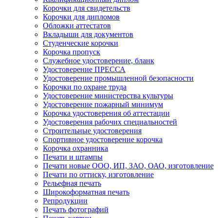
Корочки для свидетельств
Корочки для дипломов
Обложки аттестатов
Вкладыши для документов
Студенческие корочки
Корочка пропуск
Служебное удостоверение, бланк
Удостоверение ПРЕССА
Удостоверение промышленной безопасности
Корочки по охране труда
Удостоверение министерства культуры
Удостоверение пожарный минимум
Корочка удостоверения об аттестации
Удостоверения рабочих специальностей
Строительные удостоверения
Спортивное удостоверение корочка
Корочка охранника
Печати и штампы
Печати новые ООО, ИП, ЗАО, ОАО, изготовление
Печати по оттиску, изготовление
Рельефная печать
Широкоформатная печать
Репродукции
Печать фотографий