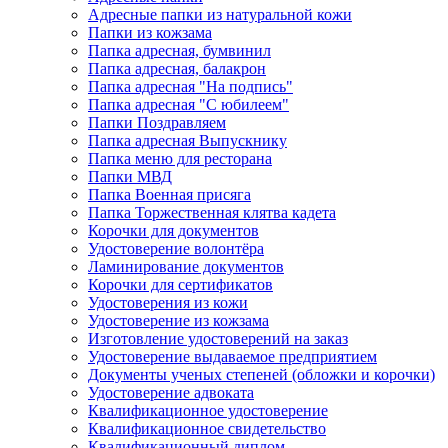
Адресные папки из натуральной кожи
Папки из кожзама
Папка адресная, бумвинил
Папка адресная, балакрон
Папка адресная "На подпись"
Папка адресная "C юбилеем"
Папки Поздравляем
Папка адресная Выпускнику
Папка меню для ресторана
Папки МВД
Папка Военная присяга
Папка Торжественная клятва кадета
Корочки для документов
Удостоверение волонтёра
Ламинирование документов
Корочки для сертификатов
Удостоверения из кожи
Удостоверение из кожзама
Изготовление удостоверений на заказ
Удостоверение выдаваемое предприятием
Документы ученых степеней (обложки и корочки)
Удостоверение адвоката
Квалификационное удостоверение
Квалификационное свидетельство
Квалификационный диплом