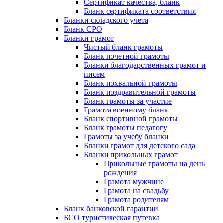
Сертификат качества, бланк
Бланк сертификата соответствия
Бланки складского учета
Бланк СРО
Бланки грамот
Чистый бланк грамоты
Бланк почетной грамоты
Бланки благодарственных грамот и
писем
Бланк похвальной грамоты
Бланк поздравительной грамоты
Бланк грамоты за участие
Грамота военному бланк
Бланк спортивной грамоты
Бланк грамоты педагогу
Грамоты за учебу бланки
Бланки грамот для детского сада
Бланки прикольных грамот
Прикольные грамоты на день
рождения
Грамота мужчине
Грамота на свадьбу
Грамота родителям
Бланк банковской гарантии
БСО туристическая путевка