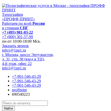
Типография
«ПРОФФ ПРИНТ»
Работаем по всей
России
и странам
СНГ
+7 (495) 981-03-22
+7 (800) 301-57-99
пн-пт 10:00-18:00 Мск.
Заказать звонок
info1@1pp1.ru
г. Москва, шоссе Энтузиастов,
д. 31, стр. 38 (вход в ТЦ),
4-й этаж, офис 22
info1@1pp1.ru
+7-901-546-43-29
+7-901-546-43-29
+7-901-546-43-29
proffprint
690540223