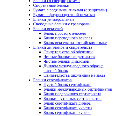
Бланки со спецэффектами
Спортивные бланки
Бумага с водяными знаками (с защитами)
Бумага с флуоресцентной печатью
Бланки универсальные
Свободные бланки с гравюрами
Бланки векселей
Бланк простого векселя
Бланк переводного векселя
Бланк векселя на английском языке
Бланки дипломов и свидетельств
Свидетельства об обучении
Чистые бланки свидетельств
Чистые бланки дипломов
Диплом международного образца
чистый бланк
Свидетельства школьника на заказ
Бланки сертификатов
Пустой бланк сертификата
Бланки международных сертификатов
Бланк подарочного сертификата
Бланки шуточных сертификатов
Бланк сертификата дилера
Бланк сертификата участия
Бланк сертификата курсов