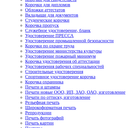
Корочки для дипломов
Обложки аттестатов
Вкладыши для документов
Студенческие корочки
Корочка пропуск
Служебное удостоверение, бланк
Удостоверение ПРЕССА
Удостоверение промышленной безопасности
Корочки по охране труда
Удостоверение министерства культуры
Удостоверение пожарный минимум
Корочка удостоверения об аттестации
Удостоверения рабочих специальностей
Строительные удостоверения
Спортивное удостоверение корочка
Корочка охранника
Печати и штампы
Печати новые ООО, ИП, ЗАО, ОАО, изготовление
Печати по оттиску, изготовление
Рельефная печать
Широкоформатная печать
Репродукции
Печать фотографий
Печать картин