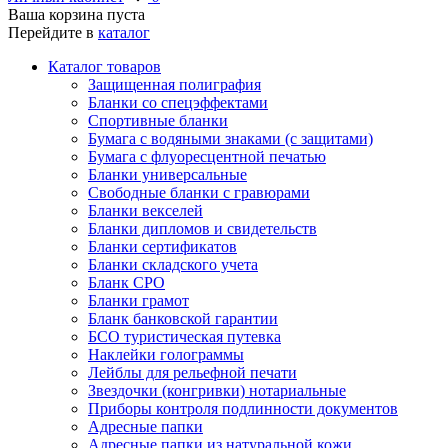
Ваша корзина пуста
Перейдите в
каталог
Каталог товаров
Защищенная полиграфия
Бланки со спецэффектами
Спортивные бланки
Бумага с водяными знаками (с защитами)
Бумага с флуоресцентной печатью
Бланки универсальные
Свободные бланки с гравюрами
Бланки векселей
Бланки дипломов и свидетельств
Бланки сертификатов
Бланки складского учета
Бланк СРО
Бланки грамот
Бланк банковской гарантии
БСО туристическая путевка
Наклейки голограммы
Лейблы для рельефной печати
Звездочки (конгривки) нотариальные
Приборы контроля подлинности документов
Адресные папки
Адресные папки из натуральной кожи