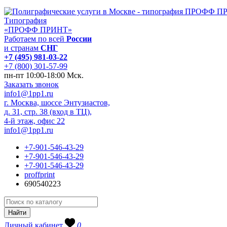
Типография
«ПРОФФ ПРИНТ»
Работаем по всей
России
и странам
СНГ
+7 (495) 981-03-22
+7 (800) 301-57-99
пн-пт 10:00-18:00 Мск.
Заказать звонок
info1@1pp1.ru
г. Москва, шоссе Энтузиастов,
д. 31, стр. 38 (вход в ТЦ),
4-й этаж, офис 22
info1@1pp1.ru
+7-901-546-43-29
+7-901-546-43-29
+7-901-546-43-29
proffprint
690540223
Личный кабинет
0