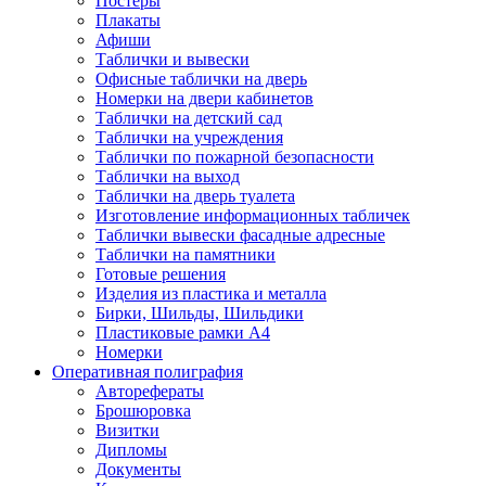
Постеры
Плакаты
Афиши
Таблички и вывески
Офисные таблички на дверь
Номерки на двери кабинетов
Таблички на детский сад
Таблички на учреждения
Таблички по пожарной безопасности
Таблички на выход
Таблички на дверь туалета
Изготовление информационных табличек
Таблички вывески фасадные адресные
Таблички на памятники
Готовые решения
Изделия из пластика и металла
Бирки, Шильды, Шильдики
Пластиковые рамки А4
Номерки
Оперативная полиграфия
Авторефераты
Брошюровка
Визитки
Дипломы
Документы