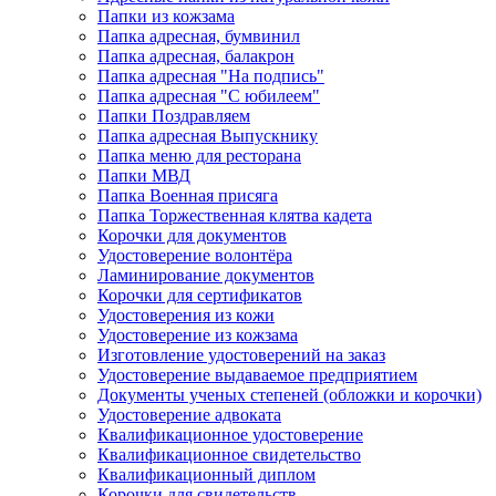
Папки из кожзама
Папка адресная, бумвинил
Папка адресная, балакрон
Папка адресная "На подпись"
Папка адресная "C юбилеем"
Папки Поздравляем
Папка адресная Выпускнику
Папка меню для ресторана
Папки МВД
Папка Военная присяга
Папка Торжественная клятва кадета
Корочки для документов
Удостоверение волонтёра
Ламинирование документов
Корочки для сертификатов
Удостоверения из кожи
Удостоверение из кожзама
Изготовление удостоверений на заказ
Удостоверение выдаваемое предприятием
Документы ученых степеней (обложки и корочки)
Удостоверение адвоката
Квалификационное удостоверение
Квалификационное свидетельство
Квалификационный диплом
Корочки для свидетельств