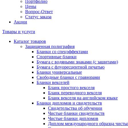
Портфолио
Цены
Вопрос-Ответ
Статус заказа
Акции
Товары и услуги
Каталог товаров
Защищенная полиграфия
Бланки со спецэффектами
Спортивные бланки
Бумага с водяными знаками (с защитами)
Бумага с флуоресцентной печатью
Бланки универсальные
Свободные бланки с гравюрами
Бланки векселей
Бланк простого векселя
Бланк переводного векселя
Бланк векселя на английском языке
Бланки дипломов и свидетельств
Свидетельства об обучении
Чистые бланки свидетельств
Чистые бланки дипломов
Диплом международного образца чисты