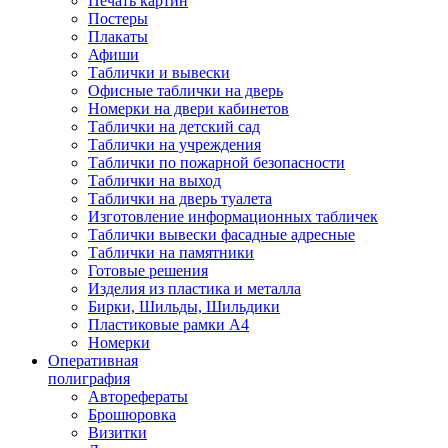
Печать картин
Постеры
Плакаты
Афиши
Таблички и вывески
Офисные таблички на дверь
Номерки на двери кабинетов
Таблички на детский сад
Таблички на учреждения
Таблички по пожарной безопасности
Таблички на выход
Таблички на дверь туалета
Изготовление информационных табличек
Таблички вывески фасадные адресные
Таблички на памятники
Готовые решения
Изделия из пластика и металла
Бирки, Шильды, Шильдики
Пластиковые рамки А4
Номерки
Оперативная
полиграфия
Авторефераты
Брошюровка
Визитки