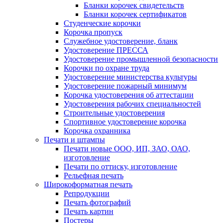
Бланки корочек свидетельств
Бланки корочек сертификатов
Студенческие корочки
Корочка пропуск
Служебное удостоверение, бланк
Удостоверение ПРЕССА
Удостоверение промышленной безопасности
Корочки по охране труда
Удостоверение министерства культуры
Удостоверение пожарный минимум
Корочка удостоверения об аттестации
Удостоверения рабочих специальностей
Строительные удостоверения
Спортивное удостоверение корочка
Корочка охранника
Печати и штампы
Печати новые ООО, ИП, ЗАО, ОАО,
изготовление
Печати по оттиску, изготовление
Рельефная печать
Широкоформатная печать
Репродукции
Печать фотографий
Печать картин
Постеры