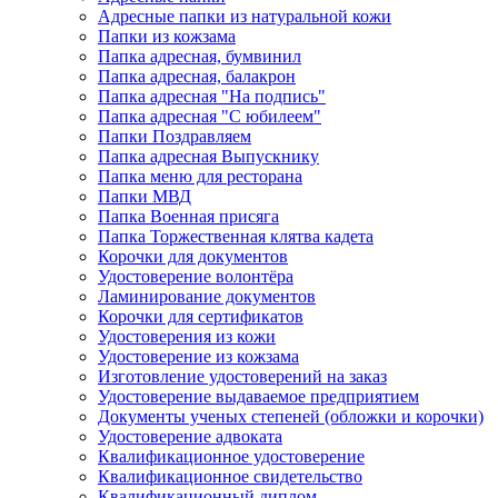
Адресные папки из натуральной кожи
Папки из кожзама
Папка адресная, бумвинил
Папка адресная, балакрон
Папка адресная "На подпись"
Папка адресная "C юбилеем"
Папки Поздравляем
Папка адресная Выпускнику
Папка меню для ресторана
Папки МВД
Папка Военная присяга
Папка Торжественная клятва кадета
Корочки для документов
Удостоверение волонтёра
Ламинирование документов
Корочки для сертификатов
Удостоверения из кожи
Удостоверение из кожзама
Изготовление удостоверений на заказ
Удостоверение выдаваемое предприятием
Документы ученых степеней (обложки и корочки)
Удостоверение адвоката
Квалификационное удостоверение
Квалификационное свидетельство
Квалификационный диплом