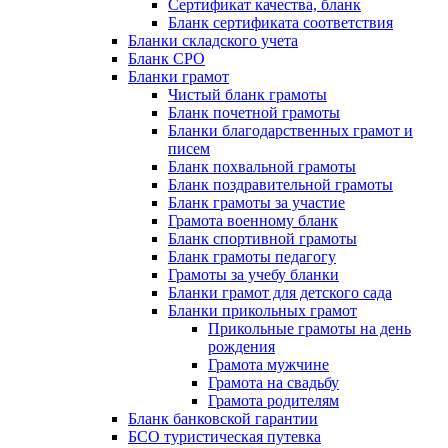
Сертификат качества, бланк
Бланк сертификата соответствия
Бланки складского учета
Бланк СРО
Бланки грамот
Чистый бланк грамоты
Бланк почетной грамоты
Бланки благодарственных грамот и
писем
Бланк похвальной грамоты
Бланк поздравительной грамоты
Бланк грамоты за участие
Грамота военному бланк
Бланк спортивной грамоты
Бланк грамоты педагогу
Грамоты за учебу бланки
Бланки грамот для детского сада
Бланки прикольных грамот
Прикольные грамоты на день
рождения
Грамота мужчине
Грамота на свадьбу
Грамота родителям
Бланк банковской гарантии
БСО туристическая путевка