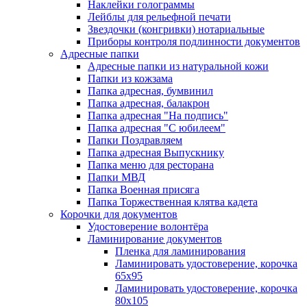
Наклейки голограммы
Лейблы для рельефной печати
Звездочки (конгривки) нотариальные
Приборы контроля подлинности документов
Адресные папки
Адресные папки из натуральной кожи
Папки из кожзама
Папка адресная, бумвинил
Папка адресная, балакрон
Папка адресная "На подпись"
Папка адресная "C юбилеем"
Папки Поздравляем
Папка адресная Выпускнику
Папка меню для ресторана
Папки МВД
Папка Военная присяга
Папка Торжественная клятва кадета
Корочки для документов
Удостоверение волонтёра
Ламинирование документов
Пленка для ламинирования
Ламинировать удостоверение, корочка
65х95
Ламинировать удостоверение, корочка
80х105