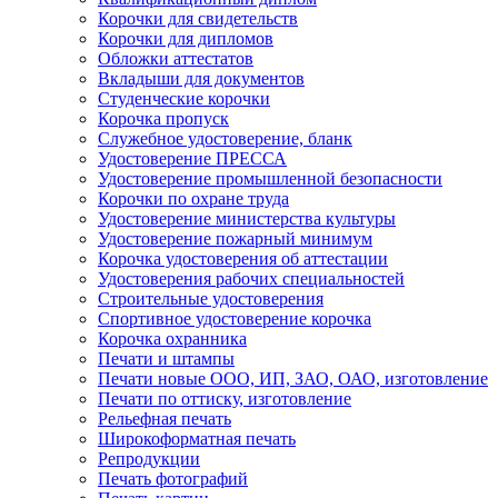
Корочки для свидетельств
Корочки для дипломов
Обложки аттестатов
Вкладыши для документов
Студенческие корочки
Корочка пропуск
Служебное удостоверение, бланк
Удостоверение ПРЕССА
Удостоверение промышленной безопасности
Корочки по охране труда
Удостоверение министерства культуры
Удостоверение пожарный минимум
Корочка удостоверения об аттестации
Удостоверения рабочих специальностей
Строительные удостоверения
Спортивное удостоверение корочка
Корочка охранника
Печати и штампы
Печати новые ООО, ИП, ЗАО, ОАО, изготовление
Печати по оттиску, изготовление
Рельефная печать
Широкоформатная печать
Репродукции
Печать фотографий