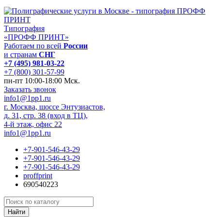
Типография
«ПРОФФ ПРИНТ»
Работаем по всей
России
и странам
СНГ
+7 (495) 981-03-22
+7 (800) 301-57-99
пн-пт 10:00-18:00 Мск.
Заказать звонок
info1@1pp1.ru
г. Москва, шоссе Энтузиастов,
д. 31, стр. 38 (вход в ТЦ),
4-й этаж, офис 22
info1@1pp1.ru
+7-901-546-43-29
+7-901-546-43-29
+7-901-546-43-29
proffprint
690540223