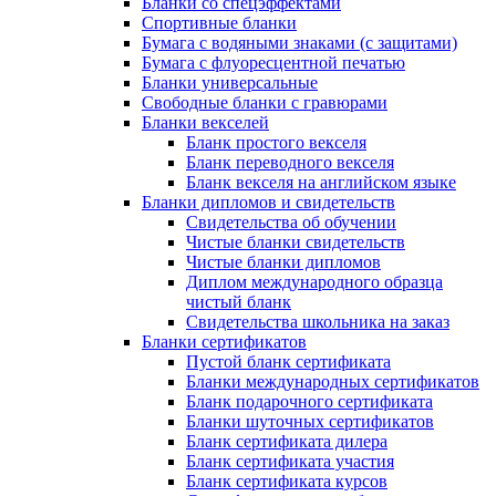
Бланки со спецэффектами
Спортивные бланки
Бумага с водяными знаками (с защитами)
Бумага с флуоресцентной печатью
Бланки универсальные
Свободные бланки с гравюрами
Бланки векселей
Бланк простого векселя
Бланк переводного векселя
Бланк векселя на английском языке
Бланки дипломов и свидетельств
Свидетельства об обучении
Чистые бланки свидетельств
Чистые бланки дипломов
Диплом международного образца
чистый бланк
Свидетельства школьника на заказ
Бланки сертификатов
Пустой бланк сертификата
Бланки международных сертификатов
Бланк подарочного сертификата
Бланки шуточных сертификатов
Бланк сертификата дилера
Бланк сертификата участия
Бланк сертификата курсов