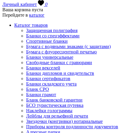
Личный кабинет
0
Ваша корзина пуста
Перейдите в
каталог
Каталог товаров
Защищенная полиграфия
Бланки со спецэффектами
Спортивные бланки
Бумага с водяными знаками (с защитами)
Бумага с флуоресцентной печатью
Бланки универсальные
Свободные бланки с гравюрами
Бланки векселей
Бланки дипломов и свидетельств
Бланки сертификатов
Бланки складского учета
Бланк СРО
Бланки грамот
Бланк банковской гарантии
БСО туристическая путевка
Наклейки голограммы
Лейблы для рельефной печати
Звездочки (конгривки) нотариальные
Приборы контроля подлинности документов
Адресные папки