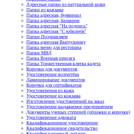
Адресные папки из натуральной кожи
Папки из кожзама
Папка адресная, бумвинил
Папка адресная, балакрон
Папка адресная "На подпись"
Папка адресная "C юбилеем"
Папки Поздравляем
Папка адресная Выпускнику
Папка меню для ресторана
Папки МВД
Папка Военная присяга
Папка Торжественная клятва кадета
Корочки для документов
Удостоверение волонтёра
Ламинирование документов
Корочки для сертификатов
Удостоверения из кожи
Удостоверение из кожзама
Изготовление удостоверений на заказ
Удостоверение выдаваемое предприятием
Документы ученых степеней (обложки и корочки)
Удостоверение адвоката
Квалификационное удостоверение
Квалификационное свидетельство
Квалификационный диплом