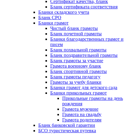
Сертификат качества, бланк
Бланк сертификата соответствия
Бланки складского учета
Бланк СРО
Бланки грамот
Чистый бланк грамоты
Бланк почетной грамоты
Бланки благодарственных грамот и
писем
Бланк похвальной грамоты
Бланк поздравительной грамоты
Бланк грамоты за участие
Грамота военному бланк
Бланк спортивной грамоты
Бланк грамоты педагогу
Грамоты за учебу бланки
Бланки грамот для детского сада
Бланки прикольных грамот
Прикольные грамоты на день
рождения
Грамота мужчине
Грамота на свадьбу
Грамота родителям
Бланк банковской гарантии
БСО туристическая путевка