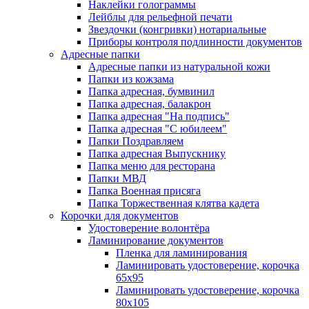
Наклейки голограммы
Лейблы для рельефной печати
Звездочки (конгривки) нотариальные
Приборы контроля подлинности документов
Адресные папки
Адресные папки из натуральной кожи
Папки из кожзама
Папка адресная, бумвинил
Папка адресная, балакрон
Папка адресная "На подпись"
Папка адресная "C юбилеем"
Папки Поздравляем
Папка адресная Выпускнику
Папка меню для ресторана
Папки МВД
Папка Военная присяга
Папка Торжественная клятва кадета
Корочки для документов
Удостоверение волонтёра
Ламинирование документов
Пленка для ламинирования
Ламинировать удостоверение, корочка
65х95
Ламинировать удостоверение, корочка
80х105