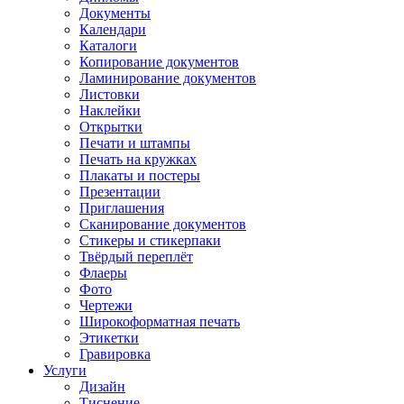
Документы
Календари
Каталоги
Копирование документов
Ламинирование документов
Листовки
Наклейки
Открытки
Печати и штампы
Печать на кружках
Плакаты и постеры
Презентации
Приглашения
Сканирование документов
Стикеры и стикерпаки
Твёрдый переплёт
Флаеры
Фото
Чертежи
Широкоформатная печать
Этикетки
Гравировка
Услуги
Дизайн
Тиснение