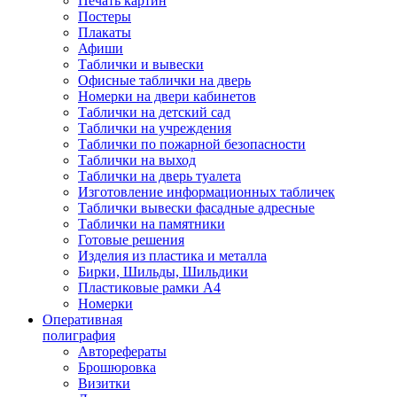
Печать картин
Постеры
Плакаты
Афиши
Таблички и вывески
Офисные таблички на дверь
Номерки на двери кабинетов
Таблички на детский сад
Таблички на учреждения
Таблички по пожарной безопасности
Таблички на выход
Таблички на дверь туалета
Изготовление информационных табличек
Таблички вывески фасадные адресные
Таблички на памятники
Готовые решения
Изделия из пластика и металла
Бирки, Шильды, Шильдики
Пластиковые рамки А4
Номерки
Оперативная
полиграфия
Авторефераты
Брошюровка
Визитки