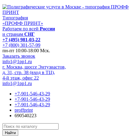
Типография
«ПРОФФ ПРИНТ»
Работаем по всей
России
и странам
СНГ
+7 (495) 981-03-22
+7 (800) 301-57-99
пн-пт 10:00-18:00 Мск.
Заказать звонок
info1@1pp1.ru
г. Москва, шоссе Энтузиастов,
д. 31, стр. 38 (вход в ТЦ),
4-й этаж, офис 22
info1@1pp1.ru
+7-901-546-43-29
+7-901-546-43-29
+7-901-546-43-29
proffprint
690540223