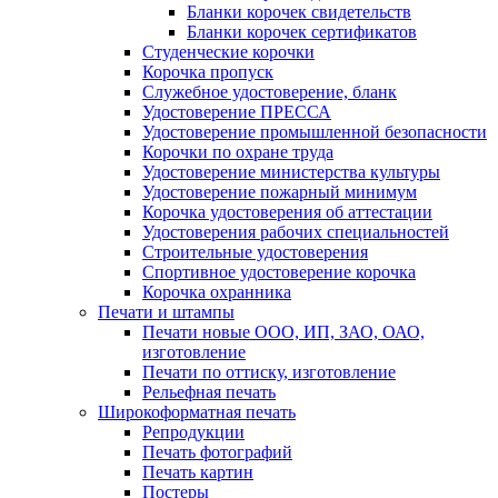
Бланки корочек свидетельств
Бланки корочек сертификатов
Студенческие корочки
Корочка пропуск
Служебное удостоверение, бланк
Удостоверение ПРЕССА
Удостоверение промышленной безопасности
Корочки по охране труда
Удостоверение министерства культуры
Удостоверение пожарный минимум
Корочка удостоверения об аттестации
Удостоверения рабочих специальностей
Строительные удостоверения
Спортивное удостоверение корочка
Корочка охранника
Печати и штампы
Печати новые ООО, ИП, ЗАО, ОАО,
изготовление
Печати по оттиску, изготовление
Рельефная печать
Широкоформатная печать
Репродукции
Печать фотографий
Печать картин
Постеры