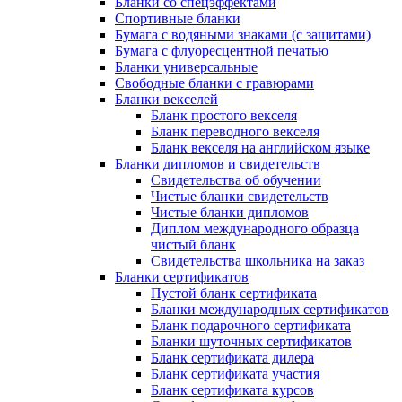
Бланки со спецэффектами
Спортивные бланки
Бумага с водяными знаками (с защитами)
Бумага с флуоресцентной печатью
Бланки универсальные
Свободные бланки с гравюрами
Бланки векселей
Бланк простого векселя
Бланк переводного векселя
Бланк векселя на английском языке
Бланки дипломов и свидетельств
Свидетельства об обучении
Чистые бланки свидетельств
Чистые бланки дипломов
Диплом международного образца
чистый бланк
Свидетельства школьника на заказ
Бланки сертификатов
Пустой бланк сертификата
Бланки международных сертификатов
Бланк подарочного сертификата
Бланки шуточных сертификатов
Бланк сертификата дилера
Бланк сертификата участия
Бланк сертификата курсов