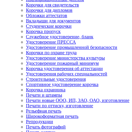
Корочки для свидетельств
Корочки для дипломов
Обложки аттестатов
Вкладыши для документов
Студенческие корочки
Корочка пропуск
Служебное удостоверение, бланк
Удостоверение ПРЕССА
Удостоверение промышленной безопасности
Корочки по охране труда
Удостоверение министерства культуры
Удостоверение пожарный минимум
Корочка удостоверения об аттестации
Удостоверения рабочих специальностей
Строительные удостоверения
Спортивное удостоверение корочка
Корочка охранника
Печати и штампы
Печати новые ООО, ИП, ЗАО, ОАО, изготовление
Печати по оттиску, изготовление
Рельефная печать
Широкоформатная печать
Репродукции
Печать фотографий