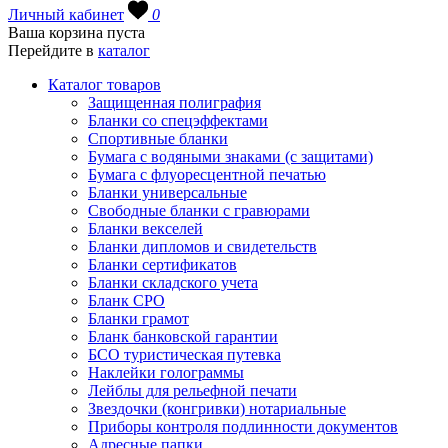
Личный кабинет
0
Ваша корзина пуста
Перейдите в
каталог
Каталог товаров
Защищенная полиграфия
Бланки со спецэффектами
Спортивные бланки
Бумага с водяными знаками (с защитами)
Бумага с флуоресцентной печатью
Бланки универсальные
Свободные бланки с гравюрами
Бланки векселей
Бланки дипломов и свидетельств
Бланки сертификатов
Бланки складского учета
Бланк СРО
Бланки грамот
Бланк банковской гарантии
БСО туристическая путевка
Наклейки голограммы
Лейблы для рельефной печати
Звездочки (конгривки) нотариальные
Приборы контроля подлинности документов
Адресные папки